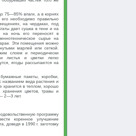
 побуревших частей того же
до 75—85% влаги, а в корнях
 его необходимо правильно
мещениях, на чердаках, под
таты дает сушка в тени и на
о на ночь его переносят в
еннотехническое сырье на
сарае. Эти помещения можно
нутыми марлей или сеткой.
нким слоем и периодически
ли листья и цветки легко
нутся, ягоды рассыпаются на
 бумажные пакеты, коробки,
 с названием вида растения и
е хранится в теплом, хорошо
 хранения цветов, травы и
— 2—3 лет.
родовольственную программу
вести коренное улучшение
, доведя в 1990 г. заготовку