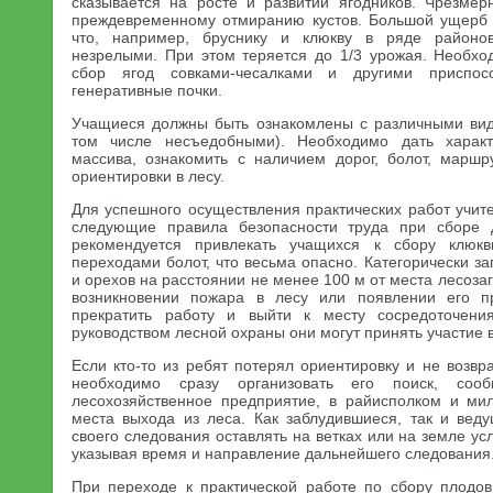
сказывается на росте и развитии ягодников. Чрезмер
преждевременному отмиранию кустов. Большой ущерб 
что, например, бруснику и клюкву в ряде районо
незрелыми. При этом теряется до 1/3 урожая. Необхо
сбор ягод совками-чесалками и другими приспос
генеративные почки.
Учащиеся должны быть ознакомлены с различными вида
том числе несъедобными). Необходимо дать характ
массива, ознакомить с наличием дорог, болот, марш
ориентировки в лесу.
Для успешного осуществления практических работ учит
следующие правила безопасности труда при сборе 
рекомендуется привлекать учащихся к сбору клюкв
переходами болот, что весьма опасно. Категорически за
и орехов на расстоянии не менее 100 м от места лесозаг
возникновении пожара в лесу или появлении его п
прекратить работу и выйти к месту сосредоточени
руководством лесной охраны они могут принять участие 
Если кто-то из ребят потерял ориентировку и не возвра
необходимо сразу организовать его поиск, со
лесохозяйственное предприятие, в райисполком и ми
места выхода из леса. Как заблудившиеся, так и вед
своего следования оставлять на ветках или на земле усл
указывая время и направление дальнейшего следования
При переходе к практической работе по сбору плодов