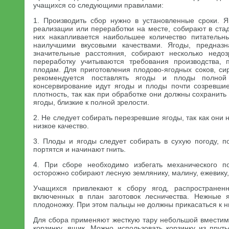
учащихся со следующими правилами:
1. Производить сбор нужно в установленные сроки. 
реализации или переработки на месте, собирают в стад
них накапливается наибольшее количество питательн
наилучшими вкусовыми качествами. Ягоды, предназ
значительные расстояния, собирают несколько недо
переработку учитываются требования производства,
плодам. Для приготовления плодово-ягодных соков, си
рекомендуется поставлять ягоды и плоды полной
консервирование идут ягоды и плоды почти созревши
плотность, так как при обработке они должны сохранит
ягоды, близкие к полной зрелости.
2. Не следует собирать перезревшие ягоды, так как они
низкое качество.
3. Плоды и ягоды следует собирать в сухую погоду, п
портятся и начинают гнить.
4. При сборе необходимо избегать механического п
осторожно собирают лесную землянику, малину, ежевику, 
Учащихся привлекают к сбору ягод, распространен
включенных в план заготовок лесничества. Нежные 
плодоножку. При этом пальцы не должны прикасаться к н
Для сбора применяют жесткую тару небольшой вмести
корзинку, ящик. Можно использовать корзинку из прут