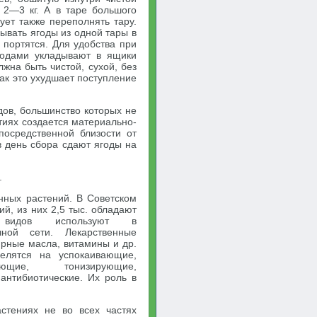
 2—3 кг. А в таре большого
ует также переполнять тару.
ывать ягоды из одной тары в
и портятся. Для удобства при
годами укладывают в ящики
жна быть чистой, сухой, без
как это ухудшает поступление
дов, большинство которых не
тиях создается материально-
посредственной близости от
в день сбора сдают ягоды на
.
нных растений. В Советском
й, из них 2,5 тыс. обладают
 видов используют в
ной сети. Лекарственные
ирные масла, витамины и др.
делятся на успокаивающие,
яющие, тонизирующие,
антибиотические. Их роль в
стениях не во всех частях