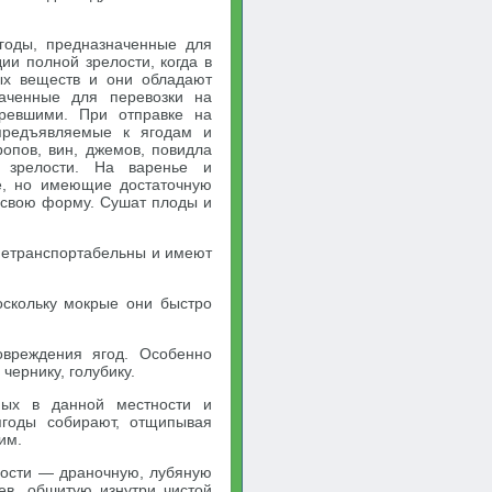
Ягоды, предназначенные для
ии полной зрелости, когда в
ых веществ и они обладают
наченные для перевозки на
зревшими. При отправке на
 предъявляемые к ягодам и
ропов, вин, джемов, повидла
 зрелости. На варенье и
е, но имеющие достаточную
ь свою форму. Сушат плоды и
 нетранспортабельны и имеют
оскольку мокрые они быстро
овреждения ягод. Особенно
чернику, голубику.
ных в данной местности и
ягоды собирают, отщипывая
им.
мости — драночную, лубяную
ьев, обшитую изнутри чистой