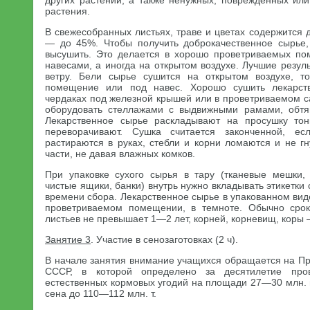
других растений, а также ненужных, поврежденных или
растения.
В свежесобранных листьях, траве и цветах содержится 
— до 45%. Чтобы получить доброкачественное сырье,
высушить. Это делается в хорошо проветриваемых по
навесами, а иногда на открытом воздухе. Лучшие резуль
ветру. Бели сырье сушится на открытом воздухе, т
помещение или под навес. Хорошо сушить лекарств
чердаках под железной крышей или в проветриваемом 
оборудовать стеллажами с выдвижными рамами, обтя
Лекарственное сырье раскладывают на просушку то
переворачивают. Сушка считается законченной, ес
растираются в руках, стебли и корни ломаются и не г
части, не давая влажных комков.
При упаковке сухого сырья в тару (тканевые мешки,
чистые ящики, банки) внутрь нужно вкладывать этикетки
времени сбора. Лекарственное сырье в упакованном вид
проветриваемом помещении, в темноте. Обычно срок
листьев не превышает 1—2 лет, корней, корневищ, коры 
Занятие 3
. Участие в сенозаготовках (2 ч).
В начале занятия внимание учащихся обращается на П
СССР, в которой определено за десятилетие про
естественных кормовых угодий на площади 27—30 млн. га
сена до 110—112 млн. т.