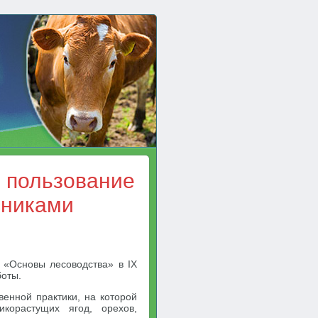
 пользование
сниками
 «Основы лесоводства» в IX
боты.
венной практики, на которой
корастущих ягод, орехов,