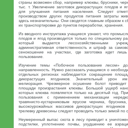
страны возможен сбор, например клюквы, брусники, чер
тыс. т. Увеличение заготовок дикорастущих плодов и 
для улучшения питания населения. Следует отме
производством других продуктов питания затраты жи
здесь незначительны. Они сводятся главным образом к с
их транспортировке до пунктов переработки, хранения.
Из вводного инструктажа учащиеся узнают, что промысл
плодов и ягод производится только по специальному р
который выдается лесохозяйственными учреж
административная ответственность и штраф за самов
сенокошение на участках, где заготовка идет лиш
пользование.
Изучение темы «Побочное пользование лесом» до
направленность. Нужно рассказать учащимся о необход
отдельных регионах наблюдается сокращение площа
дикорастущих ягодников. Значительный урон и
мелиорация. Чрезмерное осушение болот приводит
площади произрастания клюквы. Большой ущерб нан
которых клюква появляется только на десятый год. Пр
пользования с применением механизации нередк
травянисто-кустарниковым ярусом черника, брусника
высокоурожайных массивов дикорастущих ягодников
трелевку древесины следует проводить только зимой по с
Неумеренный выпас скота в лесу приводит к уничтоже
подстилки, уплотнению почвы, ухудшению ее аэраци