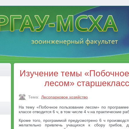
Изучение темы «Побочное
лесом» старшеклас
Тема:
Лесопарковое хозяйство
На тему «Побочное пользование лесом» по программе
классе отводится 6 ч, в том числе 4 ч на практические ра
Кроме того, программой предусмотрено 6 ч производст
желательно привлечь учащихся к сбору грибов, ди