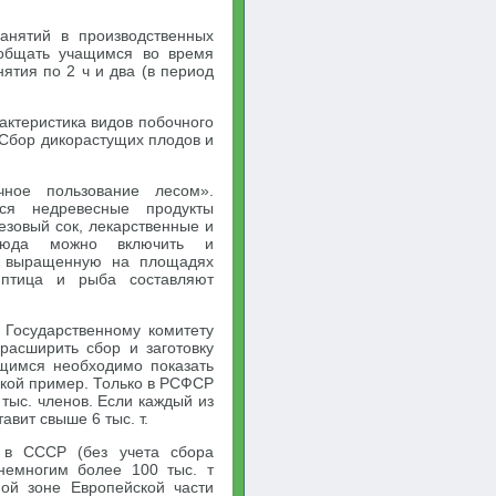
анятий в производственных
ообщать учащимся во время
нятия по 2 ч и два (в период
актеристика видов побочного
 Сбор дикорастущих плодов и
чное пользование лесом».
тся недревесные продукты
езовый сок, лекарственные и
 сюда можно включить и
), выращенную на площадях
 птица и рыба составляют
Государственному комитету
расширить сбор и заготовку
ащимся необходимо показать
акой пример. Только в РСФСР
тыс. членов. Если каждый из
тавит свыше 6 тыс. т.
 в СССР (без учета сбора
немногим более 100 тыс. т
ной зоне Европейской части