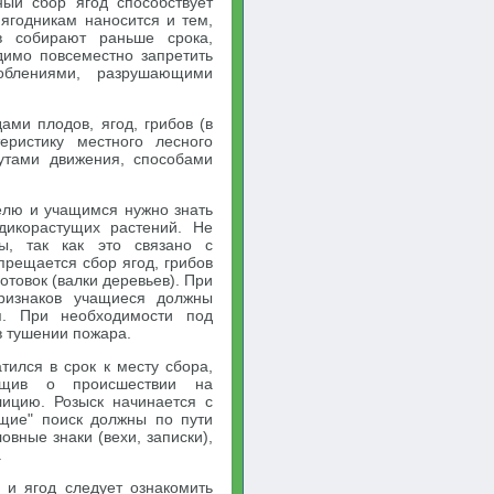
ный сбор ягод способствует
ягодникам наносится и тем,
в собирают раньше срока,
димо повсеместно запретить
облениями, разрушающими
ми плодов, ягод, грибов (в
еристику местного лесного
рутами движения, способами
елю и учащимся нужно знать
дикорастущих растений. Не
ы, так как это связано с
прещается сбор ягод, грибов
отовок (валки деревьев). При
ризнаков учащиеся должны
я. При необходимости под
в тушении пожара.
тился в срок к месту сбора,
общив о происшествии на
лицию. Розыск начинается с
ущие" поиск должны по пути
овные знаки (вехи, записки),
.
 и ягод следует ознакомить