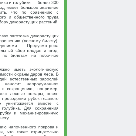
ники и голубики — более 300
ягод имеет большое значение
тить, что по сравнению с
вого и общественного труда
бору дикорастущих растений,
овая заготовка дикорастущих
азрешению (лесному билету),
дениями. Предусмотрена
ольный сбор плодов и ягод,
ь по билетам на побочное
лжно иметь экологическую
имости охраны даров леса. В
дей естественных зарослей
м наносит непродуманная
 к сокращению, например,
осят лесные пожары, после
и проведении рубок главного
о уничтожается вместе с
, голубика. Для сохранения
 рубку и механизированную
негу.
нию напочвенного покрова и
и, что также отрицательно