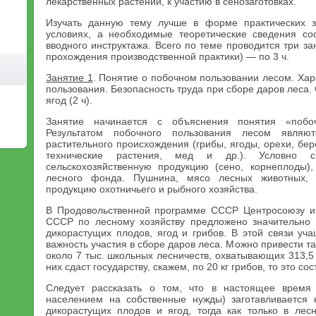
лекарственных растений, к участию в сенозаготовках.
Изучать данную тему лучше в форме практических з
условиях, а необходимые теоретические сведения с
вводного инструктажа. Всего по теме проводится три за
прохождения производственной практики) — по 3 ч.
Занятие 1
. Понятие о побочном пользовании лесом. Хар
пользования. Безопасность труда при сборе даров леса.
ягод (2 ч).
Занятие начинается с объяснения понятия «побо
Результатом побочного пользования лесом являю
растительного происхождения (грибы, ягоды, орехи, бер
технические растения, мед и др.). Условно
сельскохозяйственную продукцию (сено, корнеплоды
лесного фонда. Пушнина, мясо лесных животных,
продукцию охотничьего и рыбного хозяйства.
В Продовольственной программе СССР Центросоюзу и 
СССР по лесному хозяйству предложено значительно 
дикорастущих плодов, ягод и грибов. В этой связи уч
важность участия в сборе даров леса. Можно привести т
около 7 тыс. школьных лесничеств, охватывающих 313,5 
них сдаст государству, скажем, по 20 кг грибов, то это сос
Следует рассказать о том, что в настоящее время
населением на собственные нужды) заготавливается 
дикорастущих плодов и ягод, тогда как только в лес