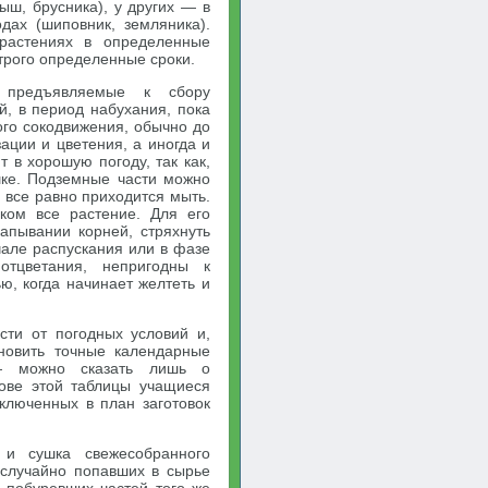
ыш, брусника), у других — в
одах (шиповник, земляника).
растениях в определенные
строго определенные сроки.
, предъявляемые к сбору
й, в период набухания, пока
ого сокодвижения, обычно до
ации и цветения, а иногда и
 в хорошую погоду, так как,
шке. Подземные части можно
 все равно приходится мыть.
ком все растение. Для его
апывании корней, стряхнуть
чале распускания или в фазе
отцветания, непригодны к
ю, когда начинает желтеть и
сти от погодных условий и,
ановить точные календарные
— можно сказать лишь о
нове этой таблицы учащиеся
ключенных в план заготовок
 и сушка свежесобранного
 случайно попавших в сырье