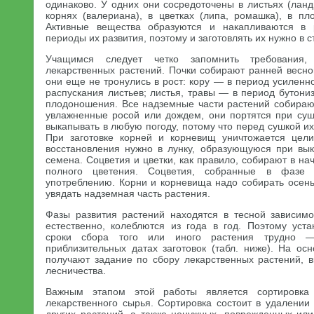
одинаково. У одних они сосредоточены в листьях (ланд
корнях (валериана), в цветках (липа, ромашка), в пл
Активные вещества образуются и накапливаются в 
периоды их развития, поэтому и заготовлять их нужно в 
Учащимся следует четко запомнить требования
лекарственных растений. Почки собирают ранней весно
они еще не тронулись в рост: кору — в период усиленн
распускания листьев; листья, травы — в период бутониз
плодоношения. Все надземные части растений собирают
увлажненные росой или дождем, они портятся при су
выкапывать в любую погоду, потому что перед сушкой их
При заготовке корней и корневищ уничтожается цели
восстановления нужно в лунку, образующуюся при вык
семена. Соцветия и цветки, как правило, собирают в на
полного цветения. Соцветия, собранные в фазе 
употреблению. Корни и корневища надо собирать осень
увядать надземная часть растения.
Фазы развития растений находятся в тесной зависимо
естественно, колеблются из года в год. Поэтому уст
сроки сбора того или иного растения трудно 
приблизительных датах заготовок (табл. ниже). На ос
получают задание по сбору лекарственных растений, в
лесничества.
Важным этапом этой работы является сортировка
лекарственного сырья. Сортировка состоит в удалении