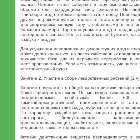
тканью. Нежные ягоды собирают в тару вместимостью
объема ягоды, находящиеся внизу, слипаются. Не след
При сборе ягод ее можно привязывать к поясу. Переклад
другую не рекомендуется, так как от этого они мнутся 
транспортировке мелкую тару с собранными в нее я
большего размера. Тара для упаковки ягод и плодов дол
постороннего запаха. Нельзя выстилать ее бумагой, так 
воздуха к ягодам.
Для улучшения использования дикорастущих ягод и пло
может долго храниться, на лесохозяйственных предприя
техническая база для их первичной переработки в не
мест произрастания. Если есть возможность, учащиеся 
заготовительный пункт.
Занятие 2
. Участие в сборе лекарственных растений (2 ч)
Занятие начинается с общей характеристики лекарстве
Союзе произрастает около 15 тыс. видов высших растени
лекарственными свойствами. Более 600-
химикофармацевтической промышленности и аптеч
растения содержат гликозиды, дубильные вещества, эф
По характеру воздействия этих веществ растения 
снотворные, болеутоляющие, ранозаживл
кровеостанавливающие, слабительные, желчегонные и 
медицине с каждым годом возрастает.
Активно действующие вещества распределяются в ра