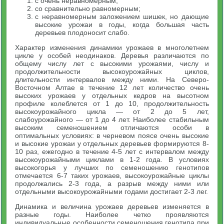
с очень неравномерным;
со сравнительно равномерным;
с неравномерным заложением шишек, но дающие
высокие урожаи в годы, когда большая часть
деревьев плодоносит слабо.
Характер изменения динамики урожаев в многолетнем
цикле у особей неодинаков. Деревья различаются по
общему числу лет с высокими урожаями, числу и
продолжительности высокоурожайных циклов,
длительности интервалов между ними. На Северо-
Восточном Алтае в течение 12 лет количество очень
высоких урожаев у отдельных кедров на высотном
профиле колеблется от 1 до 10, продолжительность
высокоурожайного цикла — от 2 до 5 лет,
слабоурожайного — от 1 до 4 лет. Наиболее стабильным
высоким семеношением отличаются особи в
оптимальных условиях: в черневом поясе очень высокие
и высокие урожаи у отдельных деревьев формируются 8-
10 раз, ежегодно в течение 4-5 лет с интервалом между
высокоурожайными циклами в 1-2 года. В условиях
высокогорья у лучших по семеношению генотипов
отмечается 6-7 таких урожаев, высокоурожайные циклы
продолжались 2-3 года, а разрыв между ними или
отдельными высокоурожайными годами достигает 2-3 лег.
Динамика и величина урожаев деревьев изменяется в
разные годы. Наиболее четко проявляются
индивидуальные особенности семеношения генотипа при