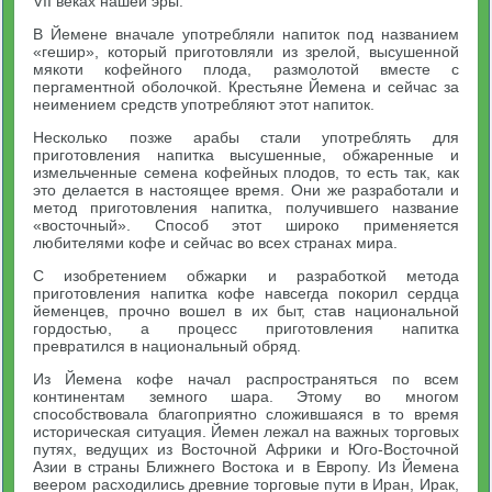
VII веках нашей эры.
В Йемене вначале употребляли напиток под названием
«гешир», который приготовляли из зрелой, высушенной
мякоти кофейного плода, размолотой вместе с
пергаментной оболочкой. Крестьяне Йемена и сейчас за
неимением средств употребляют этот напиток.
Несколько позже арабы стали употреблять для
приготовления напитка высушенные, обжаренные и
измельченные семена кофейных плодов, то есть так, как
это делается в настоящее время. Они же разработали и
метод приготовления напитка, получившего название
«восточный». Способ этот широко применяется
любителями кофе и сейчас во всех странах мира.
С изобретением обжарки и разработкой метода
приготовления напитка кофе навсегда покорил сердца
йеменцев, прочно вошел в их быт, став национальной
гордостью, а процесс приготовления напитка
превратился в национальный обряд.
Из Йемена кофе начал распространяться по всем
континентам земного шара. Этому во многом
способствовала благоприятно сложившаяся в то время
историческая ситуация. Йемен лежал на важных торговых
путях, ведущих из Восточной Африки и Юго-Восточной
Азии в страны Ближнего Востока и в Европу. Из Йемена
веером расходились древние торговые пути в Иран, Ирак,