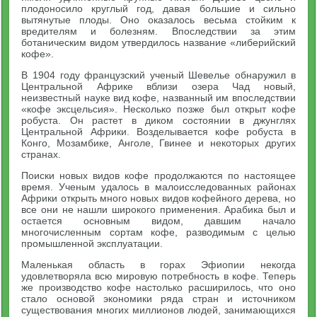
плодоносило круглый год, давая большие и сильно
вытянутые плоды. Оно оказалось весьма стойким к
вредителям и болезням. Впоследствии за этим
ботаническим видом утвердилось название «либерийский
кофе».
В 1904 году французский ученый Шевелье обнаружил в
Центральной Африке вблизи озера Чад новый,
неизвестный науке вид кофе, названный им впоследствии
«кофе эксцельсия». Несколько позже был открыт кофе
робуста. Он растет в диком состоянии в джунглях
Центральной Африки. Возделывается кофе робуста в
Конго, Мозамбике, Анголе, Гвинее и некоторых других
странах.
Поиски новых видов кофе продолжаются по настоящее
время. Ученым удалось в малоисследованных районах
Африки открыть много новых видов кофейного дерева, но
все они не нашли широкого применения. Арабика был и
остается основным видом, давшим начало
многочисленным сортам кофе, разводимым с целью
промышленной эксплуатации.
Маленькая область в горах Эфиопии некогда
удовлетворяла всю мировую потребность в кофе. Теперь
же производство кофе настолько расширилось, что оно
стало основой экономики ряда стран и источником
существования многих миллионов людей, занимающихся