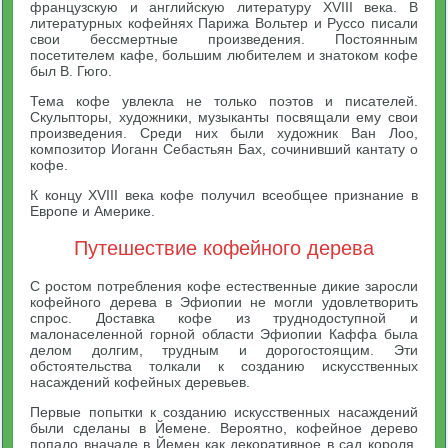
французскую и английскую литературу XVIII века. В
литературных кофейнях Парижа Вольтер и Руссо писали
свои бессмертные произведения. Постоянным
посетителем кафе, большим любителем и знатоком кофе
был В. Гюго.
Тема кофе увлекла не только поэтов и писателей.
Скульпторы, художники, музыканты посвящали ему свои
произведения. Среди них были художник Ван Лоо,
композитор Иоганн Себастьян Бах, сочинивший кантату о
кофе.
К концу XVIII века кофе получил всеобщее признание в
Европе и Америке.
Путешествие кофейного дерева
С ростом потребления кофе естественные дикие заросли
кофейного дерева в Эфиопии не могли удовлетворить
спрос. Доставка кофе из труднодоступной и
малонаселенной горной области Эфиопии Каффа была
делом долгим, трудным и дорогостоящим. Эти
обстоятельства толкали к созданию искусственных
насаждений кофейных деревьев.
Первые попытки к созданию искусственных насаждений
были сделаны в Йемене. Вероятно, кофейное дерево
попало вначале в Йемен как декоративное в сад короля.