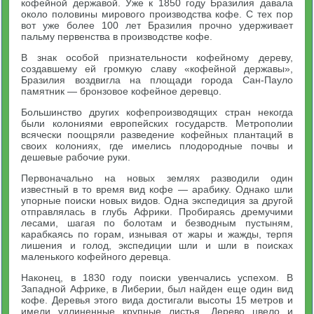
кофейной державой. Уже к 1850 году Бразилия давала
около половины мирового производства кофе. С тех пор
вот уже более 100 лет Бразилия прочно удерживает
пальму первенства в производстве кофе.
В знак особой признательности кофейному дереву,
создавшему ей громкую славу «кофейной державы»,
Бразилия воздвигла на площади города Сан-Пауло
памятник — бронзовое кофейное деревцо.
Большинство других кофепроизводящих стран некогда
были колониями европейских государств. Метрополии
всячески поощряли разведение кофейных плантаций в
своих колониях, где имелись плодородные почвы и
дешевые рабочие руки.
Первоначально на новых землях разводили один
известный в то время вид кофе — арабику. Однако шли
упорные поиски новых видов. Одна экспедиция за другой
отправлялась в глубь Африки. Пробираясь дремучими
лесами, шагая по болотам и безводным пустыням,
карабкаясь по горам, изнывая от жары и жажды, терпя
лишения и голод, экспедиции шли и шли в поисках
маленького кофейного деревца.
Наконец, в 1830 году поиски увенчались успехом. В
Западной Африке, в Либерии, был найден еще один вид
кофе. Деревья этого вида достигали высоты 15 метров и
имели удлиненные крупные листья. Дерево цвело и