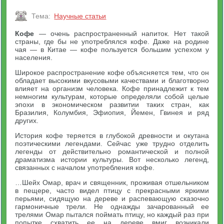
Тема:
Научные статьи
Кофе
— очень распространенный напиток. Нет такой
страны, где бы не употреблялся кофе. Даже на родине
чая — в Китае — кофе пользуется большим успехом у
населения.
Широкое распространение кофе объясняется тем, что он
обладает высокими вкусовыми качествами и благотворно
влияет на организм человека. Кофе принадлежит к тем
немногим культурам, которые определяли собой целые
эпохи в экономическом развитии таких стран, как
Бразилия, Колумбия, Эфиопия, Йемен, Гвинея и ряд
других.
История кофе теряется в глубокой древности и окутана
поэтическими легендами. Сейчас уже трудно отделить
легенды от действительно романтической и полной
драматизма истории культуры. Вот несколько легенд,
связанных с началом употребления кофе.
…Шейх Омар, врач и священник, проживая отшельником
в пещере, часто видел птицу с прекрасными яркими
перьями, сидящую на дереве и распевающую сказочно
гармоничные трели. Не однажды зачарованный ее
трелями Омар пытался поймать птицу, но каждый раз при
попытке схватить ее на дереве вмиг возникали