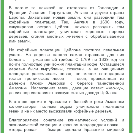
В погоне за наживой не отставали от Голландии и
Франции Испания, Португалия, Англия и другие страны
Европы. Захватывая новые земли, они разводили там
кофейные плантации. Так, Англия в 1696 году,
оккупировав остров Цейлон, начала разводить там
кофейные плантации, уничтожая коренные породы
деревьев, сгоняя местных жителей с обрабатываемой
ими земли.
Но кофейные плантации Цейлона постигла печальная
участь. На деревья напала самая страшная для них
болезнь — ржавчинный грибок. С 1769 по 1839 год он
почти полностью уничтожил плантации кофе. Оставшиеся
деревья были вырублены, сожжены, а на очищенных
площадях расселилась новая, не менее легендарная
гостья тропических лесов — гевея, привезенная из
далекой Южной Америки с берегов таинственной
Амазонки. Насаждения гевеи, дающие латекс «као-чу»,
до сих пор составляют важную статью дохода Цейлона.
В это же время в Бразилии в бассейне реки Амазонки
колонизаторы полным ходом уничтожали плантации
гевеи и на их место высаживали кофейные деревья.
Благоприятное сочетание климатических условий и
экономической ситуации и красная плодородная почва —
«терра-роша» — быстро сделали Бразилию мировой