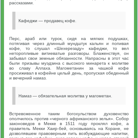
рассказами.
Кафеджи — продавец кофе.
Перс, араб или турок, сидя на мягких подушках,
потягивая через длинный мундштук кальян и попивая
кофе, то слушал «Шехерезаду» кафеджи, то вел
неторопливые витиеватые разговоры. Блаженствуя, он
забывал свои земные обязанности. Напрасны в этот час
были призывы муэдзина с высокого минарета к молитве
во славу Аллаха. Магометанин за чашкой кофе
просиживал в кофейне целый день, пропуская обеденный
и вечерний намаз.
Намаз — обязательная молитва у магометан.
Встревоженное таким богохульством духовенство
ополчилось против «черного африканского зелья». Собор
законоведов в Мекке в 1511 году проклял кофе, а
правитель Мекки Хаир-бей, основываясь на Коране, не
дозволявшем правоверным пить возбуждающие напитки,