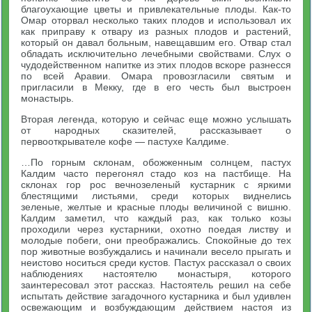
благоухающие цветы и привлекательные плоды. Как-то
Омар оторвал несколько таких плодов и использовал их
как приправу к отвару из разных плодов и растений,
который он давал больным, навещавшим его. Отвар стал
обладать исключительно лечебными свойствами. Слух о
чудодейственном напитке из этих плодов вскоре разнесся
по всей Аравии. Омара провозгласили святым и
пригласили в Мекку, где в его честь был выстроен
монастырь.
Вторая легенда, которую и сейчас еще можно услышать
от народных сказителей, рассказывает о
первооткрывателе кофе — пастухе Калдиме.
…По горным склонам, обожженным солнцем, пастух
Калдим часто перегонял стадо коз на пастбище. На
склонах гор рос вечнозеленый кустарник с яркими
блестящими листьями, среди которых виднелись
зеленые, желтые и красные плоды величиной с вишню.
Калдим заметил, что каждый раз, как только козы
проходили через кустарники, охотно поедая листву и
молодые побеги, они преображались. Спокойные до тех
пор животные возбуждались и начинали весело прыгать и
неистово носиться среди кустов. Пастух рассказал о своих
наблюдениях настоятелю монастыря, которого
заинтересовал этот рассказ. Настоятель решил на себе
испытать действие загадочного кустарника и был удивлен
освежающим и возбуждающим действием настоя из