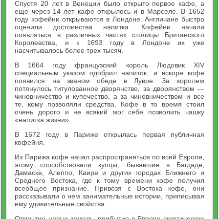
Спустя 20 лет в Венеции было открыто первое кафе, а
еще через 14 лет кафе открылось и в Марселе. В 1652
году кофейни открываются в Лондоне. Англичане быстро
оценили достоинства напитка. Кофейни начали
появляться в различных частях столицы Британского
Королевства, и к 1693 году в Лондоне их уже
насчитывалось более трех тысяч.
В 1664 году французский король Людовик XIV
специальным указом одобрил напиток, и вскоре кофе
появился на званом обеде в Лувре. За королем
потянулось титулованное дворянство, за дворянством —
чиновничество и купечество, а за чиновничеством и все
те, кому позволяли средства. Кофе в то время стоил
очень дорого и не всякий мог себе позволить чашку
«напитка жизни».
В 1672 году в Париже открылась первая публичная
кофейня.
Из Парижа кофе начал распространяться по всей Европе,
этому способствовали купцы, бывавшие в Багдаде,
Дамаске, Алеппо, Каире и других городах Ближнего и
Среднего Востока, где к тому времени кофе получил
всеобщее признание. Привозя с Востока кофе, они
рассказывали о нем занимательные истории, приписывая
ему удивительные свойства.
Открытие новых земель, прибытие в Европу экзотических