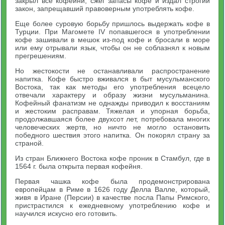
закрыл все кофейни, сжег запасы кофе и издал строгий
закон, запрещавший правоверным употреблять кофе.
Еще более суровую борьбу пришлось выдержать кофе в
Турции. При Магомете IV попавшегося в употреблении
кофе зашивали в мешок из-под кофе и бросали в море
или ему отрывали язык, чтобы он не соблазнял к новым
прегрешениям.
Но жестокости не останавливали распространение
напитка. Кофе быстро вживался в быт мусульманского
Востока, так как методы его употребления всецело
отвечали характеру и образу жизни мусульманина.
Кофейный фанатизм не однажды приводил к восстаниям
и жестоким расправам. Тяжелая и упорная борьба,
продолжавшаяся более двухсот лет, потребовала многих
человеческих жертв, но ничто не могло остановить
победного шествия этого напитка. Он покорял страну за
страной.
Из стран Ближнего Востока кофе проник в Стамбул, где в
1564 г. была открыта первая кофейня.
Первая чашка кофе была продемонстрирована
европейцам в Риме в 1626 году Делла Валле, который,
живя в Иране (Персии) в качестве посла Папы Римского,
пристрастился к ежедневному употреблению кофе и
научился искусно его готовить.