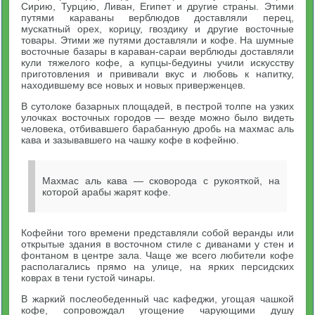
Сирию, Турцию, Ливан, Египет и другие страны. Этими
путями караваны верблюдов доставляли перец,
мускатный орех, корицу, гвоздику и другие восточные
товары. Этими же путями доставляли и кофе. На шумные
восточные базары в караван-сараи верблюды доставляли
кули тяжелого кофе, а купцы-бедуины учили искусству
приготовления и прививали вкус и любовь к напитку,
находившему все новых и новых приверженцев.
В сутолоке базарных площадей, в пестрой толпе на узких
улочках восточных городов — везде можно было видеть
человека, отбивавшего барабанную дробь на махмас аль
кава и зазывавшего на чашку кофе в кофейню.
Махмас аль кава — сковорода с рукояткой, на
которой арабы жарят кофе.
Кофейни того времени представляли собой веранды или
открытые здания в восточном стиле с диванами у стен и
фонтаном в центре зала. Чаще же всего любители кофе
располагались прямо на улице, на ярких персидских
коврах в тени густой чинары.
В жаркий послеобеденный час кафеджи, угощая чашкой
кофе, сопровождал угощение чарующими душу