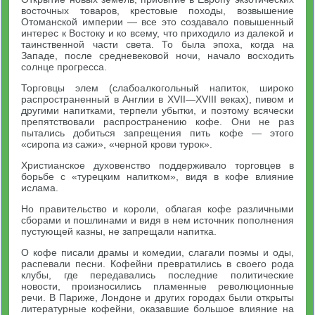
восточных товаров, крестовые походы, возвышение
Отоманской империи — все это создавало повышенный
интерес к Востоку и ко всему, что приходило из далекой и
таинственной части света. То была эпоха, когда на
Западе, после средневековой ночи, начало восходить
солнце прогресса.
Торговцы элем (слабоалкогольный напиток, широко
распространенный в Англии в XVII—XVIII веках), пивом и
другими напитками, терпели убытки, и поэтому всячески
препятствовали распространению кофе. Они не раз
пытались добиться запрещения пить кофе — этого
«сиропа из сажи», «черной крови турок».
Христианское духовенство поддерживало торговцев в
борьбе с «турецким напитком», видя в кофе влияние
ислама.
Но правительство и короли, облагая кофе различными
сборами и пошлинами и видя в нем источник пополнения
пустующей казны, не запрещали напитка.
О кофе писали драмы и комедии, слагали поэмы и оды,
распевали песни. Кофейни превратились в своего рода
клубы, где передавались последние политические
новости, произносились пламенные революционные
речи. В Париже, Лондоне и других городах были открыты
литературные кофейни, оказавшие большое влияние на