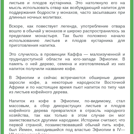
листьев и плодов кустарника. Это натолкнуло его на
мысль использовать отвар как возбуждающий напиток для
поддержания бодрости у монахов, часто засыпавших при
длинных ночных молитвах.
Вскоре, как повествует легенда, употребление отвара
вошло в обычай у монахов и широко распространилось за
пределами монастыря. Так было положено начало
использованию листьев и плодов кустарника для
приготовления напитка.
Это случилось в провинции Каффа — малоизученной и
труднодоступной области на юго-западе Эфиопии. В
память о ней дерево, семена и изготовляемый из них
напиток получили название кофе.
В Эфиопии и сейчас встречаются обширные дикие
заросли кофе, а некоторые народности Восточной
Африки и по настоящее время пьют напиток по типу чая
из листьев кофейного дерева.
Напиток из кофе в Эфиопии, по-видимому, стал
массовым, а сбор дикорастущих листьев и плодов
кофейного дерева превратился в отрасль народного
хозяйства, так как только в этом случае он мог
заимствоваться другими народами. Историки считают, что
первой страной, позаимствовавшей обычай пить кофе,
был Йемен, находившийся под властью Эфиопии в IV—