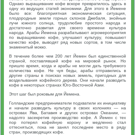
Однако выращивание кофе вскоре превратилось здесь в
одну из ведущих статей экономики. Для этого в Йемене
было все: благоприятная экономическая ситуация,
плодородные земли горных склонов Джебаля, знойные
лучи южного солнца, трудолюбие простого народа и
достаточно развитая для своего времени культура
народа. Арабы Йемена разрабатывают агромероприятия
по выращиванию кофе, улучшают культуру, повышают
качество кофе, выводят ряд новых сортов, в том числе
знаменитый мокко.
В течение более чем 200 лет Йемен был единственной
страной, поставлявшей кофе на мировой рынок. Но
пришло время, когда и арабы не могли дать требуемого
количества кофе. Не чуя беды, арабы отправились в
другие страны в поисках новых земель, пригодных для
возделывания кофейного дерева. Они начали разводить
кофе в некоторых странах Юго-Восточной Азии.
Этот шаг был роковым для Йемена.
Голландские предприниматели подхватили их инициативу
и начали разводить культуру в своих колониях — на
островах Ява, Батавия и других островах Океании, —
надолго засекретив производство кофе. А Йемен с тех
пор потерял кофейную корону и медленно стал
оттесняться, пока не занял последнее место в ряду
стран, производящих кофе.