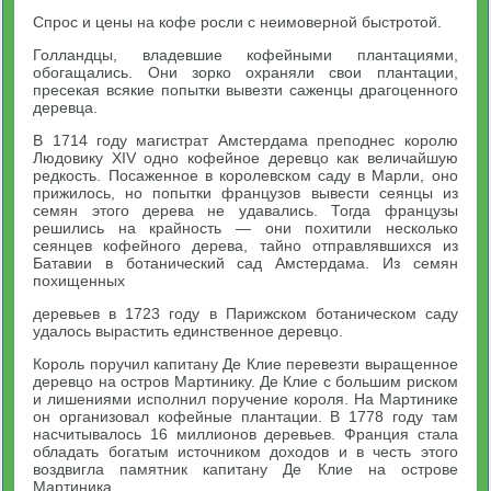
Спрос и цены на кофе росли с неимоверной быстротой.
Голландцы, владевшие кофейными плантациями,
обогащались. Они зорко охраняли свои плантации,
пресекая всякие попытки вывезти саженцы драгоценного
деревца.
В 1714 году магистрат Амстердама преподнес королю
Людовику XIV одно кофейное деревцо как величайшую
редкость. Посаженное в королевском саду в Марли, оно
прижилось, но попытки французов вывести сеянцы из
семян этого дерева не удавались. Тогда французы
решились на крайность — они похитили несколько
сеянцев кофейного дерева, тайно отправлявшихся из
Батавии в ботанический сад Амстердама. Из семян
похищенных
деревьев в 1723 году в Парижском ботаническом саду
удалось вырастить единственное деревцо.
Король поручил капитану Де Клие перевезти выращенное
деревцо на остров Мартинику. Де Клие с большим риском
и лишениями исполнил поручение короля. На Мартинике
он организовал кофейные плантации. В 1778 году там
насчитывалось 16 миллионов деревьев. Франция стала
обладать богатым источником доходов и в честь этого
воздвигла памятник капитану Де Клие на острове
Мартиника.