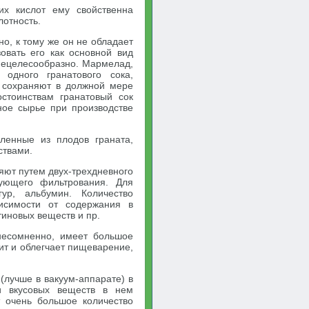
их кислот ему свойственна
лотность.
о, к тому же он не обладает
вать его как основной вид
нецелесообразно. Мармелад,
 одного гранатового сока,
 сохраняют в должной мере
стоинствам гранатовый сок
ное сырье при производстве
вленные из плодов граната,
ствами.
ляют путем двух-трехдневного
ующего фильтрования. Для
ур, альбумин. Количество
висимости от содержания в
тиновых веществ и пр.
несомненно, имеет большое
тит и облегчает пищеварение,
(лучше в вакуум-аппарате) в
и вкусовых веществ в нем
т очень большое количество