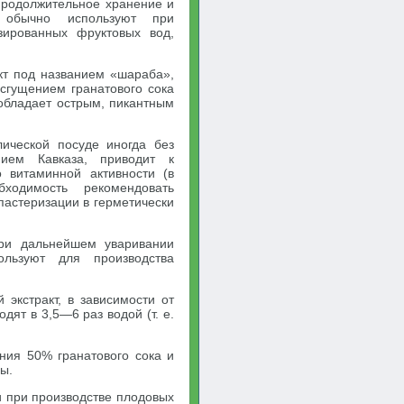
продолжительное хранение и
о обычно используют при
азированных фруктовых вод,
укт под названием «шараба»,
сгущением гранатового сока
обладает острым, пикантным
лической посуде иногда без
ием Кавказа, приводит к
 витаминной активности (в
ходимость рекомендовать
пастеризации в герметически
при дальнейшем уваривании
ользуют для производства
 экстракт, в зависимости от
дят в 3,5—6 раз водой (т. е.
ия 50% гранатового сока и
ы.
 при производстве плодовых