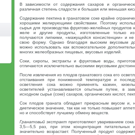
В зависимости от содержания сахаров и органическ
различная степень сладости и большая или меньшая кис
Содержание пектина в гранатовом соке крайне ограничен
хорошими желирующими свойствами. Поэтому использо
сырья для производства фруктово-желейных продуктов 
желе и другие продукты, изготовленные только из
получаются липкими, «мажущейся консистенции» и не
свою форму. Однако благодаря высоким вкусовым до
можно использовать как вспомогательное дополнитель
многих желеобразных пищевых, вкусовых изделий.
Соки, сиропы, экстракты и фруктовые воды, пригото
отличаются исключительно высокими вкусовыми достоин
После извлечения из плодов гранатового сока его освет
отстаивания при пониженной температуре и послед
осветления сока можно применять казеин, кизельг
осветителей устанавливается опытным путем, в за
исходном сырье (соке) сахаров, органических кислот, пек
Сок плодов граната обладает прекрасным вкусом и, 
диетическое значение, так как не только повышает аппе
но и способствует лучшему обмену веществ.
Гранатовый экстракт
приготовляют увариванием сока 
3,5—5,5 раз, при этом концентрация питательных 
значительно возрастает. Полученный продукт содержи