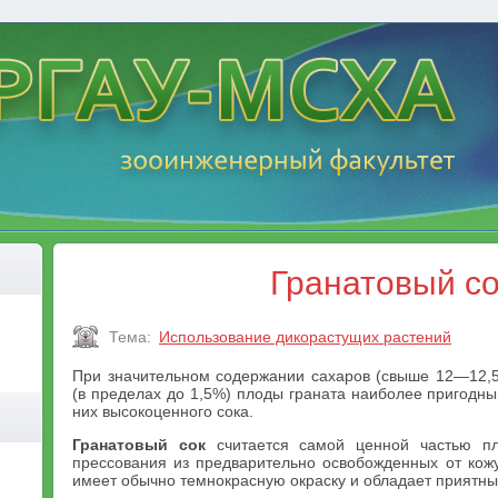
Гранатовый со
Тема:
Использование дикорастущих растений
При значительном содержании сахаров (свыше 12—12,5
(в пределах до 1,5%) плоды граната наиболее пригодны
них высокоценного сока.
Гранатовый сок
считается самой ценной частью пл
прессования из предварительно освобожденных от кож
имеет обычно темнокрасную окраску и обладает приятны