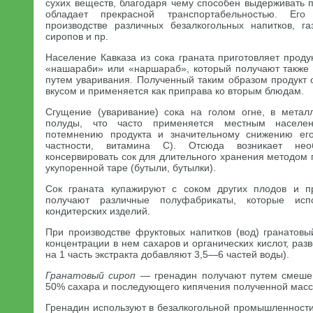
сухих веществ, благодаря чему способен выдерживать 
обладает прекрасной транспортабельностью. Ег
производстве различных безалкогольных напитков, г
сиропов и пр.
Население Кавказа из сока граната приготовляет прод
«нашараби» или «наршараб», который получают также 
путем уваривания. Полученный таким образом продукт 
вкусом и применяется как приправа ко вторым блюдам.
Сгущение (уваривание) сока на голом огне, в метал
полуды, что часто применяется местным населен
потемнению продукта и значительному снижению его
частности, витамина С). Отсюда возникает необ
консервировать сок для длительного хранения методом 
укупоренной таре (бутыли, бутылки).
Сок граната купажируют с соком других плодов и 
получают различные полуфабрикаты, которые исп
кондитерских изделий.
При производстве фруктовых напитков (вод) гранатовый
концентрации в нем сахаров и органических кислот, разво
на 1 часть экстракта добавляют 3,5—6 частей воды).
Гранатовый сироп
— гренадин получают путем смешен
50% сахара и последующего кипячения полученной масс
Гренадин используют в безалкогольной промышленности