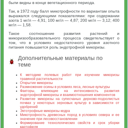
были видны в конце вегетационного периода.
Так, в 1972 году балл микотрофности по вариантам опыта
выражался следующими показателями: при содержании
азота 1 мг/л — 4,91; 100 мг/л — 4,87; 200 мг/л — 3,12; 400
мг/л — 1,58.
Такое соотношение развития растений и
микоризообразовательного процесса свидетельствует о
том, что в условиях недостаточного уровня азотного
питания повышается роль эндотрофной микоризы.
Дополнительные материалы по
теме
К методике полевых работ при изучении микоризы
травяной растительности
Открытие микоризы
Размножение осины в условиях леса, лесные культуры
Факторы, влияющие на интенсивность развития
эндотрофной микоризы и взаимоотношения компонентов
Развитие микоризы на супесчаных дерново-подзолистых
почвах у некоторых зерновых культур в зависимости от
удобрений
Эктотрофные микоризы кедра
Микотрофность древесных пород в условиях севера и ее
значение при лесовосстановлении
Формирование технологических свойств и срок уборки
картофеля