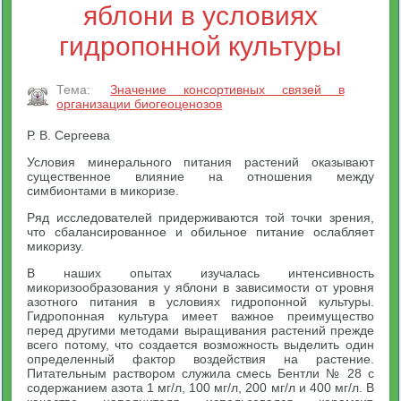
яблони в условиях
гидропонной культуры
Тема:
Значение консортивных связей в
организации биогеоценозов
Р. В. Сергеева
Условия минерального питания растений оказывают
существенное влияние на отношения между
симбионтами в микоризе.
Ряд исследователей придерживаются той точки зрения,
что сбалансированное и обильное питание ослабляет
микоризу.
В наших опытах изучалась интенсивность
микоризообразования у яблони в зависимости от уровня
азотного питания в условиях гидропонной культуры.
Гидропонная культура имеет важное преимущество
перед другими методами выращивания растений прежде
всего потому, что создается возможность выделить один
определенный фактор воздействия на растение.
Питательным раствором служила смесь Бентли № 28 с
содержанием азота 1 мг/л, 100 мг/л, 200 мг/л и 400 мг/л. В