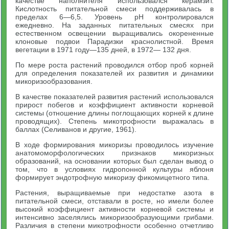
качестве наполнителя использовался керамзит.
Кислотность питательной смеси поддерживалась в
пределах 6—6,5. Уровень pH контролировался
ежедневно. На заданных питательных смесях при
естественном освещении выращивались окорененные
клоновые подвои Парадизки краснолистной. Время
вегетации в 1971 году—135 дней, в 1972— 132 дня.
По мере роста растений проводился отбор проб корней
для определения показателей их развития и динамики
микоризообразования.
В качестве показателей развития растений использовался
прирост побегов и коэффициент активности корневой
системы (отношение длины поглощающих корней к длине
проводящих). Степень микотрофности выражалась в
баллах (Селиванов и другие, 1961).
В ходе формирования микоризы проводилось изучение
анатомоморфологических признаков микоризных
образований, на основании которых был сделан вывод о
том, что в условиях гидропонной культуры яблоня
формирует эндотрофную микоризу фикомицетного типа.
Растения, выращиваемые при недостатке азота в
питательной смеси, отставали в росте, но имели более
высокий коэффициент активности корневой системы и
интенсивно заселялись микоризообразующими грибами.
Различия в степени микотрофности особенно отчетливо