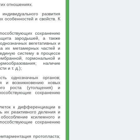
гих отношениях.
индивидуального развития
 особенностей и свойств. К
способствующих сохранению
защита зародышей, а также
однозначных вегетативных и
ла их метамерных частей и
единую систему в процессе
мембранной, гормональной и
рмообразования; наличие
и и т. д.);
сть однозначных органов;
я и возникновению новых
ого роста (утолщения) и
пособствующие сохранению
клеток к дифференциации в
ть их реактивного деления и
 обособление ксилемного и
 способствующие сохранению
омпарментация протопласта;