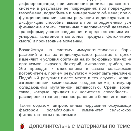
дифференциации; при изменении режима транспорта
системе в результате ее повреждения; при поврежден
газообмена, водообмена и минерального об-мена; при о
функционировании систем регуляции индивидуального 
дисфункцию способны вызвать при определенных ус
физические агенты, связанные с человеческой деятель
трансформирующие соединения и предшественники их си
углерода, галогенов и металлов, продукты фотохимиче
смога) и производные мочевины.
Воздействуя на систему иммуногенетических барье
растений и на их индивидуальное развитие в целом
изменяют и условия обитания на их покровных тканях и
организмов—вирусов, бактерий, микоплазм, грибов, не
Это приводит к отклонениям в связях сельскохоз
потребителей, причем результатом может быть увеличен
Подобный результат имеет место в тех случаях, когда
загрязненными химическими соединениями, стимули
обладающими мутагенной активностью. Среди возн
такие, которые придают их носителям способность
расширению границ распространения и более интенсивн
Таким образом, антропогенные нарушения окружающе
фактором, ослабляющим иммунитет сельскохо
фитопатогенным организмам.
Дополнительные материалы по теме