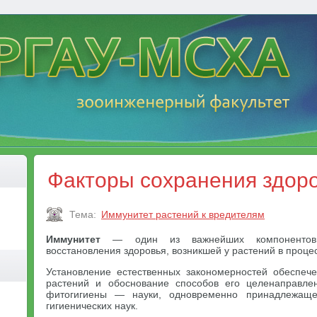
Факторы сохранения здор
Тема:
Иммунитет растений к вредителям
Иммунитет
— один из важнейших компонентов
восстановления здоровья, возникшей у растений в проце
Установление естественных закономерностей обеспеч
растений и обоснование способов его целенаправл
фитогигиены — науки, одновременно принадлежаще
гигиенических наук.