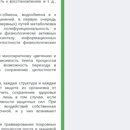
ь к восстановлению и т. д.,
зо-обмена, водообмена и к
динений, в первую очередь
езервных) путей метаболизма
 полифункциональность и
м физиологически активных
синтезу информационных
елостности физиологических
к многократному цветению и
висимость темпа процессов
 возможность перехода в
е сохранению целостности
 каждая структура и каждая
т защите их организма от
чить сохранение здоровья
ы лишь в том случае, если
ивности защитных сил. При
 воздействий собственная
точной, и у них возникают
ри травмировании покровных
 процессов роста и тканевой