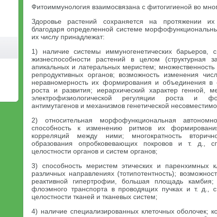
Фитоиммунология взаимосвязана с фитогигиеной во мно
Здоровье растений сохраняется на протяжении их 
благодаря определенной системе морфофункциональных
их числу принадлежат:
1) наличие системы иммуногенетических барьеров, 
жизнеспособности растений в целом (структурная 
апикальных и латеральных меристем; множественность 
репродуктивных органов; возможность изменения чис
неравномерность их формирования и объединения в 
роста и развития; иерархический характер генной, 
электрофизиологической регуляции роста и фо
антимутагенов и механизмов генетической несовместимост
2) относительная морфофункциональная автономно
способность к изменению ритмов их формировани
корреляций между ними; многократность вторичн
образования опробковевающих покровов и т. д., с
целостности органов и систем органов;
3) способность меристем этических и паренхимных 
различных направлениях (тотипотентность); возможнос
реактивной гипертрофии, большая площадь камбия;
флоэмного транспорта в проводящих пучках и т. д.,
целостности тканей и тканевых систем;
4) наличие специализированных клеточных оболочек; к