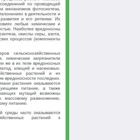
 соединений по проводящей
ии механизмов фотосинтеза,
тклонениях в деятельности и
развития и его ритмики. Их
ловиях любые химические и
ностью. Наиболее вредоносны
нтеза, окислы серы, азота,
ских процессов (компоненты
ров сельскохозяйственных
, химические загрязнители
ли же в их теле вредоносных
матод, клещей и насекомых.
яйственных растений и их
ие вредоносности последних.
 ткани растения оказываются
рующими питание, а также
икающих мутаций возможны
 к массовому размножению,
ому питанию.
й среды часто оказываются
зяйственных растений к