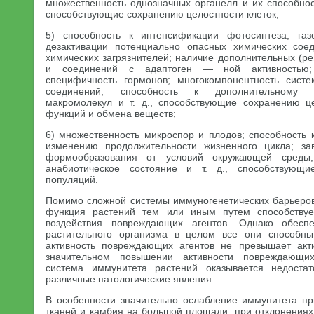
множественность однозначных органелл и их способност
способствующие сохранению целостности клеток;
5) способность к интенсификации фотосинтеза, га
дезактивации потенциально опасных химических сое
химических загрязнителей; наличие дополнительных (р
и соединений с адаптоген — ной активностью;
специфичность гормонов; многокомпонентность систе
соединений; способность к дополнительному 
макромолекул и т. д., способствующие сохранению ц
функций и обмена веществ;
6) множественность микроспор и плодов; способность 
изменению продолжительности жизненного цикла; за
формообразования от условий окружающей среды;
анабиотическое состояние и т. д., способствующи
популяций.
Помимо сложной системы иммуногенетических барьеров,
функция растений тем или иным путем способствуе
воздействия повреждающих агентов. Однако обеспе
растительного организма в целом все они способн
активность повреждающих агентов не превышает акт
значительном повышении активности повреждающих
система иммунитета растений оказывается недоста
различные патологические явления.
В особенности значительно ослабление иммунитета п
тканей и камбия на большой площади; при отклонениях