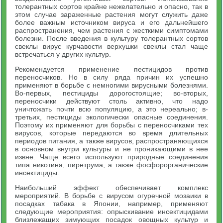
толерантных сортов крайне нежелательно и опасно, так в
этом случае зараженные растения могут служить даже
более важным источником вируса и его дальнейшего
распространения, чем растения с жесткими симптомами
болезни. После введения в культуру толерантных сортов
свеклы вирус курчавости верхушки свеклы стал чаще
встречаться у других культур.
Рекомендуется применение пестицидов против
переносчиков. Но в силу ряда причин их успешно
применяют в борьбе с немногими вирусными болезнями.
Во-первых, пестициды дорогостоящие; во-вторых,
переносчики действуют столь активно, что надо
уничтожать почти всю популяцию, а это нереально; в-
третьих, пестициды экологически опасные соединения.
Поэтому их применяют для борьбы с переносчиками тех
вирусов, которые передаются во время длительных
периодов питания, а также вирусов, распространяющихся
в основном внутри культуры и не проникающими в нее
извне. Чаще всего используют природные соединения
типа никотина, пиретрума, а также фосфорорганические
инсектициды.
Наибольший эффект обеспечивает комплекс
мероприятий. В борьбе с вирусом огуречной мозаики в
посадках табака в Японии, например, применяют
следующие мероприятия: опрыскивание инсектицидами
близлежащих зимующих посадок овощных культур и