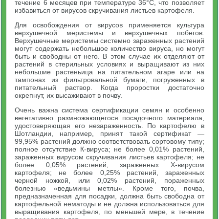
течение 6 месяцев при температуре 36°С, что позволяет
избавиться от вирусов скручивания листьев картофеля.
Для освобождения от вирусов применяется культура
верхушечной меристемы и верхушечных побегов.
Верхушечные меристемы системно зараженных растений
могут содержать небольшое количество вируса, но могут
быть и свободны от него. В этом случае их отделяют от
растений в стерильных условиях и выращивают из них
небольшие растеньица на питательном агаре или на
тампонах из фильтровальной бумаги, погруженных в
питательный раствор. Когда проростки достаточно
окрепнут, их высаживают в почву.
Очень важна система сертификации семян и особенно
вегетативно размножающегося посадочного материала,
удостоверяющая его незараженность. По картофелю в
Шотландии, например, принят такой сертификат —
99,95% растений должно соответствовать сортовому типу;
полное отсутствие К-вируса; не более 0,01% растений,
зараженных вирусом скручивания листьев картофеля; не
более 0,05% растений, зараженных X-вирусом
картофеля; не более 0,25% растений, зараженных
черной ножкой, или 0,02% растений, пораженных
болезнью «ведьмины метлы». Кроме того, почва,
предназначенная для посадки, должна быть свободна от
картофельной нематоды и не должна использоваться для
выращивания картофеля, по меньшей мере, в течение