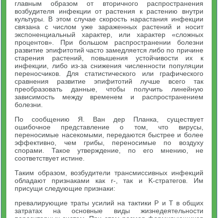
главным образом от вторичного распространения
возбудителя инфекции от растения к растению внутри
культуры. В этом случае скорость нарастания инфекции
связана с числом уже зараженных растений и носит
экспоненциальный характер, или характер «сложных
процентов». При большом распространении болезни
развитие эпифитотий часто замедляется либо по причине
старения растений, повышения устойчивости их к
инфекции, либо из-за снижения численности популяции
переносчиков. Для статистического или графического
сравнения развитие эпифитотий лучше всего так
преобразовать данные, чтобы получить линейную
зависимость между временем и распространением
болезни.
По сообщению Я. Ван дер Планка, существует
ошибочное представление о том, что вирусы,
переносимые насекомыми, передаются быстрее и более
эффективно, чем грибы, переносимые по воздуху
спорами. Такое утверждение, по его мнению, не
соответствует истине.
Таким образом, возбудители трансмиссивных инфекций
обладают признаками как r-, так и K-стратегов. Им
присущи следующие признаки:
превалирующие траты усилий на тактики P и T в общих
затратах на основные виды жизнедеятельности