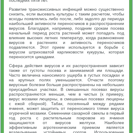
последних пяти лет.
Развитие трансмиссивных инфекций можно существенно
снизить, если высевать культуры с таким расчетом, чтобы
всходы появлялись либо после, либо задолго до периода
наибольшей активности переносчиков в распространении
вирусов. Благодаря, например, поздним срокам посева
начальный период роста растений может попадать под
влияние высоких летних температур, когда размножение
вирусов в растениях и активность переносчиков
подавляются. Этот прием используется в борьбе с
вирусом штриховатой карликовости кукурузы, которая
переносится цикадами.
Сфера действия вирусов и их распространения зависит
также от густоты посева и занимаемой им площади.
Часто величина наносимого ущерба в густых посадках и
на крупных полях уменьшается. Отчасти поэтому
вирусные болезни больше распространены на небольших
приусадебных участках. В смешанных посевах вирусы
распространяются меньше, чем в чистых (к примеру,
вирус мозаики люцерны, в смешанных посевах люцерны
с ежой сборной). Табак, посеянный между рядами
ячменя, может защитить от переносимого тлями вируса
огуречной мозаики. Семенники сахарной свеклы в первый
год роста с растительным покровом из ячменя
защищаются от вирусов желтухи. Наиболее
эффективным агротехническим приемом является
возделывание устойчивых сортов. Использование