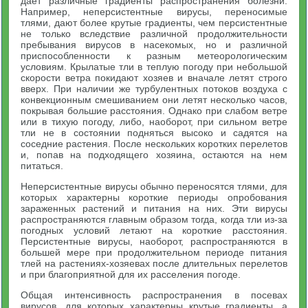
дает различные градиенты распространения болезни.
Например, неперсистентные вирусы, переносимые
тлями, дают более крутые градиенты, чем персистентные
не только вследствие различной продолжительности
пребывания вирусов в насекомых, но и различной
приспособленности к разным метеорологическим
условиям. Крылатые тли в теплую погоду при небольшой
скорости ветра покидают хозяев и вначале летят строго
вверх. При наличии же турбулентных потоков воздуха с
конвекционным смешиванием они летят несколько часов,
покрывая большие расстояния. Однако при слабом ветре
или в тихую погоду, либо, наоборот, при сильном ветре
тли не в состоянии подняться высоко и садятся на
соседние растения. После нескольких коротких перелетов
и, попав на подходящего хозяина, остаются на нем
питаться.
Неперсистентные вирусы обычно переносятся тлями, для
которых характерны короткие периоды опробования
зараженных растений и питания на них. Эти вирусы
распространяются главным образом тогда, когда тли из-за
погодных условий летают на короткие расстояния.
Персистентные вирусы, наоборот, распространяются в
большей мере при продолжительном периоде питания
тлей на растениях-хозяевах после длительных перелетов
и при благоприятной для их расселения погоде.
Общая интенсивность распространения в посевах
вирусов, для которых характерны крутые градиенты, а