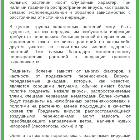
больных растений носит случайный характер. При
наличии градиента распространение вируса, как правило,
связано экспоненциальной и обратной зависимостью с
расстоянием от источника инфекции.
В центре группы зараженных растений могут быть
здоровые, так как передача им возбудителя инфекции
требует от переносчика больших усилий по сравнению с
заражением такого же числа растений на каком-либо
другом участке со значительным числом здоровых
растений. Тем самым благодаря множественному
перезаражению растений в популяции градиент
выравнивается.
Градиенты болезни зависят от многих факторов, в
частности от подвижности переносчиков. Вирусы,
передаваемые цикадами, которые, как известно,
являются хорошими летунами, обычно имеют более
пологие градиенты, нежели вирусы, распространяемые
тлями, клещами, червецами, нематодами. Более крутыми
будут градиенты на излюбленных растениях-хозяевах и
пологими на растениях, менее подходящих в качестве
хозяев тли. Градиенты вирусов, распространяющиеся
воздушными переносчиками, могут зависеть от
преобладающего направления ветра, наличия живых
изгородей (лесополосы, колки) и пр.
Один и тот же вид переносчика с различными вирусами