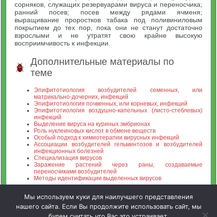
сорняков, служащих резервуарами вируса и переносчика;
ранний посев; посев между рядами ячменя;
выращивание проростков табака под поливиниловым
покрытием до тех пор, пока они не станут достаточно
взрослыми и не утратят свою крайне высокую
восприимчивость к инфекции.
Дополнительные материалы по
теме
Эпифитотиология возбудителей семенных, или
матрикально-дочерних, инфекций
Эпифитотиология почвенных, или корневых, инфекций
Эпифитотиология воздушно-капельных (листо-стеблевых)
инфекций
Выделение вируса на куриных эмбрионах
Роль нуклеиновых кислот в обмене веществ
Особый подход к химиотерапии вирусных инфекций
Ассоциации возбудителей гельминтозов и возбудителей
инфекционных болезней
Специализация вирусов
Заражение растений через раны, создаваемые
переносчиками возбудителей
Методы идентификации выделенных вирусов
Мы используем куки для наилучшего представления
нашего сайта. Если Вы продолжите использовать сайт, мы
будем считать что Вас это устраивает.