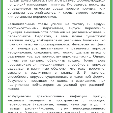
паразитарных систем. При этом размер формирующихся
популяций напоминает типичных K-стратегов, поскольку
определяется емкостью среды первого порядка, или
организма растений-хозяев, и среды второго порядка,
или организма переносчиков;
незначительные траты усилий на тактику В. Будучи
внутриклеточными паразитами, вирусы переложили
функции выживаемости потомков на растения-хозяева и
переносчиков. Вероятно, в этом плане существуют
различия между возбудителями различных болезней, но
пока они четко не просматриваются. Интересен тот факт,
что температура дезактивации у различных вирусов
неодинаковая, следовательно, можно сделать вывод о
различном «запасе прочности» вирусных частиц. Однако
с чем это связано, объяснить трудно. Точно также
просматривается неодинаковая способность вирусов
одеваться в различные оболочки, что тоже, вероятно,
связано с различиями в тактике В. И наконец,
способность вирусов существовать в латентной форме,
безусловно, повышает их шансы к выживанию, при
наступлении неблагоприятных условий для растений-
хозяев;
возбудителем трансмиссивных инфекций присущ
механизм передачи в пространстве с помощью
переносчиков (насекомые, клещи, нематоды и др.) и
пыльцы растений-хозяев, путем непосредственного
контакта больных и здоровых растений, а также во