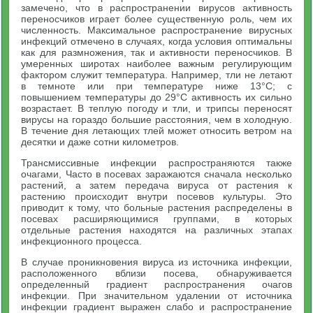
замечено, что в распространении вирусов активность
переносчиков играет более существенную роль, чем их
численность. Максимальное распространение вирусных
инфекций отмечено в случаях, когда условия оптимальны
как для размножения, так и активности переносчиков. В
умеренных широтах наиболее важным регулирующим
фактором служит температура. Например, тли не летают
в темноте или при температуре ниже 13°С; с
повышением температуры до 29°С активность их сильно
возрастает. В теплую погоду и тли, и трипсы переносят
вирусы на гораздо большие расстояния, чем в холодную.
В течение дня летающих тлей может относить ветром на
десятки и даже сотни километров.
Трансмиссивные инфекции распространяются также
очагами, Часто в посевах заражаются сначала несколько
растений, а затем передача вируса от растения к
растению происходит внутри посевов культуры. Это
приводит к тому, что больные растения распределены в
посевах расширяющимися группами, в которых
отдельные растения находятся на различных этапах
инфекционного процесса.
В случае проникновения вируса из источника инфекции,
расположенного вблизи посева, обнаруживается
определенный градиент распространения очагов
инфекции. При значительном удалении от источника
инфекции градиент выражен слабо и распространение