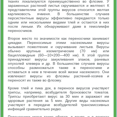
тканях локализуются преимущественно во флоэме. У
зараженных растений листья скручиваются и желтеют. К
представителям этой группы вирусов относится желтая
карликовость ячменя. В большинстве случаев
персистентные вирусы эффективно передаются только
одним или несколькими видами тлей и остаются в них
после линьки. Их обнаруживают даже в гемолимфе
переносчиков.
Второе место по значимости как переносчики занимают
цикадки. Переносимые этими насекомыми вирусы
вызывают пожелтение и скручивание листьев. Вирусы
обычно крупные изометрические (70 нм) или
бацилловидные (60—10×200—400 нм). К этой группе
принадлежат вирусы закукливания злаков, раневых
опухолей клевера и др. В большинстве случаев вирусы
способны размножаться также в переносчике и
оставаться в нем в течение всей жизни насекомого. Они
извлекают вирусы из флоэмы растений-хозяев и
переносят их также во флоэму.
Кроме тлей и пика док, в переносе вирусов участвуют
трипсы, например, возбудителя бронзовости томатов.
Трипсы приобретают вирус за 30 мин и заражают им
здоровые растения за 5 мин. Другие виды насекомых
участвуют в передаче возбудителей трансмиссивных
инфекций сравнительно редко.
Переносчики могут также обитать в почве, и в поисках