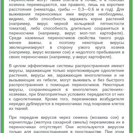
хозяина перемещаются, как правило, лишь на короткие
расстояния (нематоды, грибы — 0,3—0,6 м в год). Для
выживания переносимых ими вирусов необходимы,
видимо, либо способность заражать корни растений
(например, вирус черной кольцевой пятнистости
томатов), либо способность длительно сохраняться в
переносчике (например, вирус моп-топ картофеля).
Среди наземных переносчиков свойства такого рода
менее важны, а поэтому некоторые вирусы
эволюцинизируют в сторону узкого круга хозяев
(например, вирус мозаики сои) и недолгого пребывания в
своих переносчиках (например, y-вирус картофеля).
В целом эффективные системы распространения имеют
вирусы, заражающие только короткоживущие однолетние
растения, вирусы же, заражающие многолетники и не
вызывающие их гибели, могут выживать и без быстрого
распространения с помощью переносчиков. Некоторые
вирусы, сохраняющиеся в многолетних растениях-
хозяевах, при благоприятных условиях передаются от них
к однолетникам. Кроме того, перезимовка возбудителя
нередко дублируется в переносчиках под покровом клеток
их тканей.
При передаче вирусов через семена (мозаика сои) и
корнеплоды (желтуха сахарной свеклы) перезимовка их в
переносчиках отсутствует. Они используются вирусом
только для распространения в пространстве. При этом