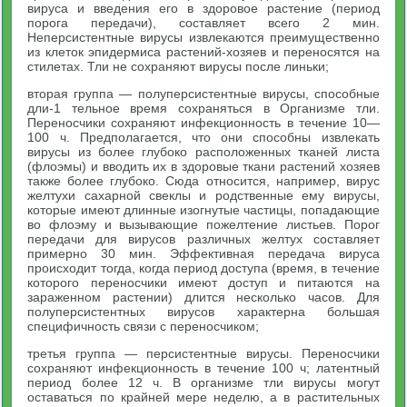
вируса и введения его в здоровое растение (период
порога передачи), составляет всего 2 мин.
Неперсистентные вирусы извлекаются преимущественно
из клеток эпидермиса растений-хозяев и переносятся на
стилетах. Тли не сохраняют вирусы после линьки;
вторая группа — полуперсистентные вирусы, способные
дли-1 тельное время сохраняться в Организме тли.
Переносчики сохраняют инфекционность в течение 10—
100 ч. Предполагается, что они способны извлекать
вирусы из более глубоко расположенных тканей листа
(флоэмы) и вводить их в здоровые ткани растений хозяев
также более глубоко. Сюда относится, например, вирус
желтухи сахарной свеклы и родственные ему вирусы,
которые имеют длинные изогнутые частицы, попадающие
во флоэму и вызывающие пожелтение листьев. Порог
передачи для вирусов различных желтух составляет
примерно 30 мин. Эффективная передача вируса
происходит тогда, когда период доступа (время, в течение
которого переносчики имеют доступ и питаются на
зараженном растении) длится несколько часов. Для
полуперсистентных вирусов характерна большая
специфичность связи с переносчиком;
третья группа — персистентные вирусы. Переносчики
сохраняют инфекционность в течение 100 ч; латентный
период более 12 ч. В организме тли вирусы могут
оставаться по крайней мере неделю, а в растительных