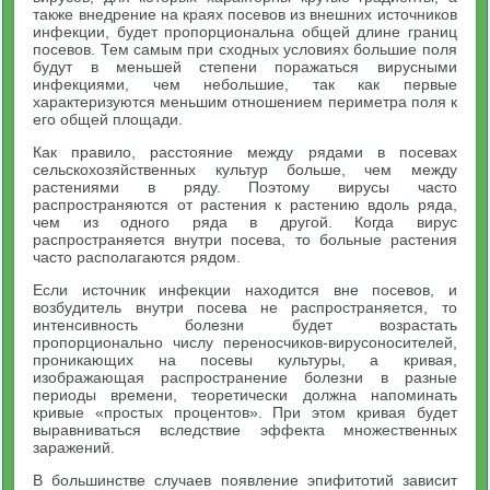
также внедрение на краях посевов из внешних источников
инфекции, будет пропорциональна общей длине границ
посевов. Тем самым при сходных условиях большие поля
будут в меньшей степени поражаться вирусными
инфекциями, чем небольшие, так как первые
характеризуются меньшим отношением периметра поля к
его общей площади.
Как правило, расстояние между рядами в посевах
сельскохозяйственных культур больше, чем между
растениями в ряду. Поэтому вирусы часто
распространяются от растения к растению вдоль ряда,
чем из одного ряда в другой. Когда вирус
распространяется внутри посева, то больные растения
часто располагаются рядом.
Если источник инфекции находится вне посевов, и
возбудитель внутри посева не распространяется, то
интенсивность болезни будет возрастать
пропорционально числу переносчиков-вирусоносителей,
проникающих на посевы культуры, а кривая,
изображающая распространение болезни в разные
периоды времени, теоретически должна напоминать
кривые «простых процентов». При этом кривая будет
выравниваться вследствие эффекта множественных
заражений.
В большинстве случаев появление эпифитотий зависит