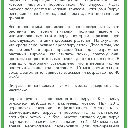
которая является переносчиком 60 вирусов. Часть
вирусов передается цикадами, трипсами, клещами (вирус
риверсии черной смородины), нематодами, почвенными
грибами.
Все переносчики проникают в неповрежденные клетки
растений во время питания, получая вместе с
инфицированным соком вирус, которым заражают при
последующем питании здоровые растения. Не случайно,
что среди переносчиков превалируют тли. Дело в том, что
их ротовой аппарат приспособлен для заражения
растений вирусом. Их стилеты тонки, поэтому они,
прокалывая растительные ткани, достигают флоэмы. В
опытах с изотопами установлено, что в первый час на
растении-хозяине тля поглощает 10 мкл растительного
сока, а затем интенсивность всасывания возрастает до 40
мкл/ч.
Вирусы, переносимые тлями, можно разделить на
несколько:
первая группа — неперсистентные вирусы. К их числу
относятся возбудители различных мозаик. При 20°С
переносчик сохраняет инфекционность менее 4 ч.
Взаимодействие вируса и переносчика не отличается
специфичностью и в большинстве случаев один вирус
передается различными видами тлей. Минимальное
время, необходимое переносчику для приобретения