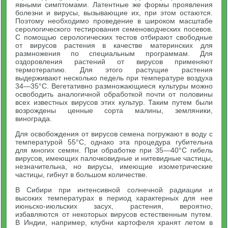
явными симптомами. Латентные же формы проявления
болезни и вирусы, вызывающие их, при этом остаются.
Поэтому необходимо проведение в широком масштабе
серологического тестирования семеноводческих посевов.
С помощью серологических тестов отбирают свободные
от вирусов растения в качестве материнских для
размножения по специальным программам. Для
оздоровления растений от вирусов применяют
термотерапию. Для этого растущие растения
выдерживают несколько педель при температуре воздуха
34—35°С. Вегетативно размножающиеся культуры можно
освободить аналогичной обработкой почти от половины
всех известных вирусов этих культур. Таким путем были
возрождены ценные сорта малины, земляники,
винограда.
Для освобождения от вирусов семена погружают в воду с
температурой 55°С, однако эта процедура губительна
для многих семян. При обработке при 35—40°С гибель
вирусов, имеющих палочковидные и нитевидные частицы,
незначительна, но вирусы, имеющие изометрические
частицы, гибнут в большом количестве.
В Сибири при интенсивной солнечной радиации и
высоких температурах в период характерных для нее
июньско-июльских засух, растения, вероятно,
избавляются от некоторых вирусов естественным путем.
В Индии, например, клубни картофеля хранят летом в