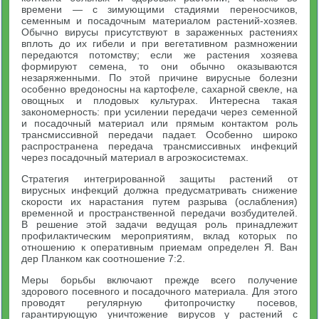
времени — с зимующими стадиями переносчиков,
семенным и посадочным материалом растений-хозяев.
Обычно вирусы присутствуют в зараженных растениях
вплоть до их гибели и при вегетативном размножении
передаются потомству; если же растения хозяева
формируют семена, то они обычно оказываются
незаряженными. По этой причине вирусные болезни
особенно вредоносны на картофеле, сахарной свекле, на
овощных и плодовых культурах. Интересна такая
закономерность: при усилении передачи через семенной
и посадочный материал или прямым контактом роль
трансмиссивной передачи падает. Особенно широко
распространена передача трансмиссивных инфекций
через посадочный материал в агроэкосистемах.
Стратегия интегрированной защиты растений от
вирусных инфекций должна предусматривать снижение
скорости их нарастания путем разрыва (ослабления)
временной и пространственной передачи возбудителей.
В решение этой задачи ведущая роль принадлежит
профилактическим мероприятиям, вклад которых по
отношению к оперативным приемам определен Я. Ван
дер Планком как соотношение 7:2.
Меры борьбы включают прежде всего получение
здорового посевного и посадочного материала. Для этого
проводят регулярную фитопрочистку посевов,
гарантирующую уничтожение вирусов у растений с