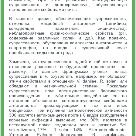
супрессивность и долговременную, обусловленную
естественными свойствами почвы.
В качестве причин, обеспечивающих супрессивность,
отмечены: микробный антагонизм (антибиоз,
конкуренция, паразитизм, хищничество),
неблагоприятные физико-химические свойства (pH,
содержание различных солей и др.). Как правило,
супрессивность обусловлена комплексом антагонистов и
сапротрофов, но иногда в супрессивной почве
преобладают виды одного рода.
Замечено, что супрессивность одной и той же почвы в
отношении различных возбудителей проявляется по-
разному. По данным французских ученых, почвы,
супрессивные к F. oxysporum, например, не обладают
этими свойствами в отношении V. dahliae, R. solani или
обладают в незначительной степени. Поскольку
супрессивность почв преимущественно биотического
происхождения, то губительное воздействие ее на
патогенов объясняется соответствующими свойствами
антагонистов, превалирующими в тех или иных
биоценозах. При изучении антибиотической активности
300 изолятов актиномицетов против 6 видов возбудителей
корневых инфекций выяснено, что 90% изолятов в
исследуемой почве подавляли рост и развитие Scl.
sclerotivorum, 17% — R. solani, 14% — Alternaria alternate.
Угнетение Pythium debaryamim, B. sorokiniana,