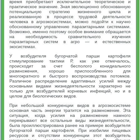
время приобретают исключительное теоретическое и
практическое значение. Зная эволюционно обоснованную
потенциальную стратегию жизненного цикла и
реализованную в процессе трудовой деятельности
человека в агроэкосистемах, можно подойти к научно
обоснованному управлению паразитарными системами.
Возможно, именно поэтому особое внимание обращается
на необходимость сравнительного изучения
паразитарных систем в агро — и естественных
экосистемах.
У возбудителя бугорчатой парши картофеля
стимулирование тактики Р, как уже отмечалось,
происходит за счет бесполого конидиального
размножения, хорошо приспособленного для
многократного и быстрого воспроизводства потомков.
Различное распределение адаптивных усилий между
основными видами жизнедеятельности характерно не
только для возбудителей корневых инфекций, но и в
целом для биологических видов.
При небольшой конкуренции видов в агроэкосистеме
основная часть энергии тратится на размножение. Эта
ситуация, когда усилия на размножение намного
перекрывают все остальные виды жизнедеятельности,
была проиллюстрирована ранее на примере возбудителя
бугорчатой парши картофеля. При изобилии пищевых
ресурсов и отсутствии конкуренции этот возбудитель