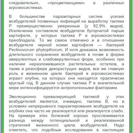
следовательно, «процветающими» в различных
агроэкосистемах.
В большинстве паразитарных систем усилия
возбудителей почвенных инфекций на выработку тактики
Р преимущественно умеренные (у 92,9% видов).
Исключение составляли возбудители бугорчатой парши
картофеля, у которых тактика Р в агроэкосистемах
преобладала. То же самое отмечено и в отношении
возбудителя черной ножки картофеля — бактерий
Peclinovorum phytopthorum. И хотя доказана возможность
длительного сохранения возбудителя в почве в форме
авирулентпых и слабовирулентных форм, особенно при
наличии неразложившихся растительных остатков, а
также в ризосфере дикорастущих видов, все же главную
роль в жизненном цикле бактерий в агроэкосистемах
играют клубни, на которых они находятся практически
круглый год. В данном случае тактика Р в значительной
мере интенсифицируется антропогенными факторами.
Эволюционно превалирующей тактикой у этих
возбудителей является, очевидно, тактика В, но в
условиях непрерывного паразитирования возбудителя на
клубнях она часто не реализуется или реализуется слабо.
На примере этих болезней хорошо прослеживается
разница между потенциальной и реализованной
стратегией жизненного цикла возбудителей. Надо
отметить, что подобные исследования в настоящее