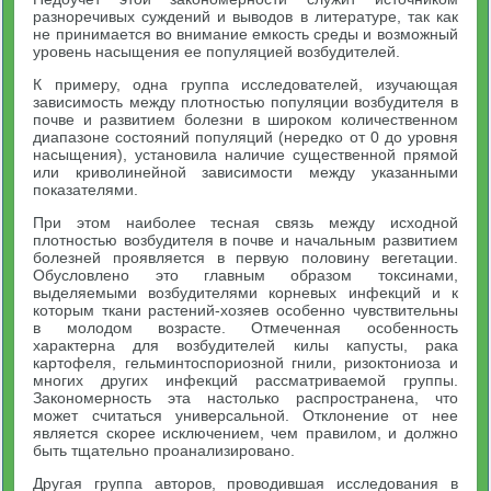
разноречивых суждений и выводов в литературе, так как
не принимается во внимание емкость среды и возможный
уровень насыщения ее популяцией возбудителей.
К примеру, одна группа исследователей, изучающая
зависимость между плотностью популяции возбудителя в
почве и развитием болезни в широком количественном
диапазоне состояний популяций (нередко от 0 до уровня
насыщения), установила наличие существенной прямой
или криволинейной зависимости между указанными
показателями.
При этом наиболее тесная связь между исходной
плотностью возбудителя в почве и начальным развитием
болезней проявляется в первую половину вегетации.
Обусловлено это главным образом токсинами,
выделяемыми возбудителями корневых инфекций и к
которым ткани растений-хозяев особенно чувствительны
в молодом возрасте. Отмеченная особенность
характерна для возбудителей килы капусты, рака
картофеля, гельминтоспориозной гнили, ризоктониоза и
многих других инфекций рассматриваемой группы.
Закономерность эта настолько распространена, что
может считаться универсальной. Отклонение от нее
является скорее исключением, чем правилом, и должно
быть тщательно проанализировано.
Другая группа авторов, проводившая исследования в