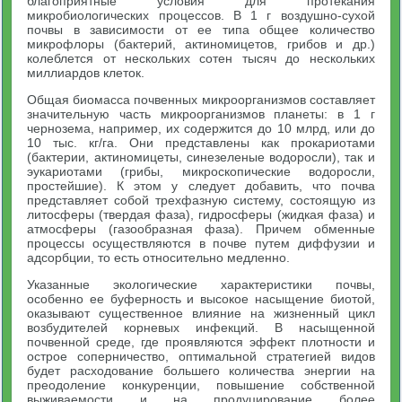
благоприятные условия для протекания
микробиологических процессов. В 1 г воздушно-сухой
почвы в зависимости от ее типа общее количество
микрофлоры (бактерий, актиномицетов, грибов и др.)
колеблется от нескольких сотен тысяч до нескольких
миллиардов клеток.
Общая биомасса почвенных микроорганизмов составляет
значительную часть микроорганизмов планеты: в 1 г
чернозема, например, их содержится до 10 млрд, или до
10 тыс. кг/га. Они представлены как прокариотами
(бактерии, актиномицеты, синезеленые водоросли), так и
эукариотами (грибы, микроскопические водоросли,
простейшие). К этом у следует добавить, что почва
представляет собой трехфазную систему, состоящую из
литосферы (твердая фаза), гидросферы (жидкая фаза) и
атмосферы (газообразная фаза). Причем обменные
процессы осуществляются в почве путем диффузии и
адсорбции, то есть относительно медленно.
Указанные экологические характеристики почвы,
особенно ее буферность и высокое насыщение биотой,
оказывают существенное влияние на жизненный цикл
возбудителей корневых инфекций. В насыщенной
почвенной среде, где проявляются эффект плотности и
острое соперничество, оптимальной стратегией видов
будет расходование большего количества энергии на
преодоление конкуренции, повышение собственной
выживаемости и на продуцирование более