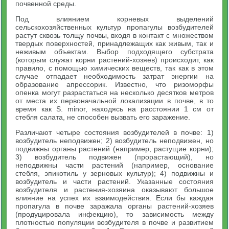
почвенной среды.
Под влиянием корневых выделений
сельскохозяйственных культур пропагулы возбудителей
растут сквозь толщу почвы, входя в контакт с множеством
твердых поверхностей, принадлежащих как живым, так и
неживым объектам. Выбор подходящего субстрата
(которым служат корни растений-хозяев) происходит, как
правило, с помощью химических веществ, так как в этом
случае отпадает необходимость затрат энергии на
образование апрессорик. Известно, что ризоморфы
опенка могут разрастаться на несколько десятков метров
от места их первоначальной локализации в почве, в то
время как S. minor, находясь на расстоянии 1 см от
стебля салата, не способен вызвать его заражение.
Различают четыре состояния возбудителей в почве: 1)
возбудитель неподвижен; 2) возбудитель неподвижен, но
подвижны органы растений (например, растущие корни);
3) возбудитель подвижен (прорастающий), но
неподвижны части растений (например, основание
стебля, эпикотиль у зерновых культур); 4) подвижны и
возбудитель и части растений. Указанные состояния
возбудителя и растения-хозяина оказывают большое
влияние на успех их взаимодействия. Если бы каждая
пропагула в почве заражала органы растений-хозяев
(продуцировала инфекцию), то зависимость между
плотностью популяции возбудителя в почве и развитием