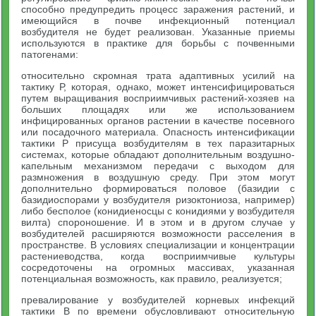
способно предупредить процесс заражения растений, и
имеющийся в почве инфекционный потенциал
возбудителя не будет реализован. Указанные приемы
используются в практике для борьбы с почвенными
патогенами:
относительно скромная трата адаптивных усилий на
тактику Р, которая, однако, может интенсифицироваться
путем выращивания восприимчивых растений-хозяев на
больших площадях или же использованием
инфицированных органов растении в качестве посевного
или посадочного материала. Опасность интенсификации
тактики Р присуща возбудителям в тех паразитарных
системах, которые обладают дополнительным воздушно-
капельным механизмом передачи с выходом для
размножения в воздушную среду. При этом могут
дополнительно формироваться половое (базидии с
базидиоспорами у возбудителя ризоктониоза, например)
либо бесполое (конидиеносцы с конидиями у возбудителя
вилта) спороношение. И в этом и в другом случае у
возбудителей расширяются возможности расселения в
пространстве. В условиях специализации и концентрации
растениеводства, когда восприимчивые культуры
сосредоточены на огромных массивах, указанная
потенциальная возможность, как правило, реализуется;
превалирование у возбудителей корневых инфекций
тактики B по времени обусловливают относительную