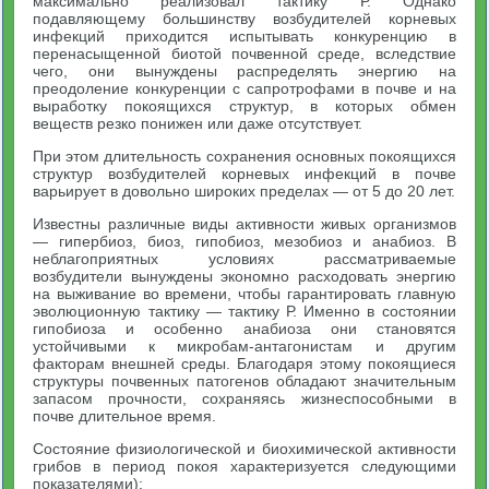
максимально реализовал тактику Р. Однако
подавляющему большинству возбудителей корневых
инфекций приходится испытывать конкуренцию в
перенасыщенной биотой почвенной среде, вследствие
чего, они вынуждены распределять энергию на
преодоление конкуренции с сапротрофами в почве и на
выработку покоящихся структур, в которых обмен
веществ резко понижен или даже отсутствует.
При этом длительность сохранения основных покоящихся
структур возбудителей корневых инфекций в почве
варьирует в довольно широких пределах — от 5 до 20 лет.
Известны различные виды активности живых организмов
— гипербиоз, биоз, гипобиоз, мезобиоз и анабиоз. В
неблагоприятных условиях рассматриваемые
возбудители вынуждены экономно расходовать энергию
на выживание во времени, чтобы гарантировать главную
эволюционную тактику — тактику Р. Именно в состоянии
гипобиоза и особенно анабиоза они становятся
устойчивыми к микробам-антагонистам и другим
факторам внешней среды. Благодаря этому покоящиеся
структуры почвенных патогенов обладают значительным
запасом прочности, сохраняясь жизнеспособными в
почве длительное время.
Состояние физиологической и биохимической активности
грибов в период покоя характеризуется следующими
показателями):