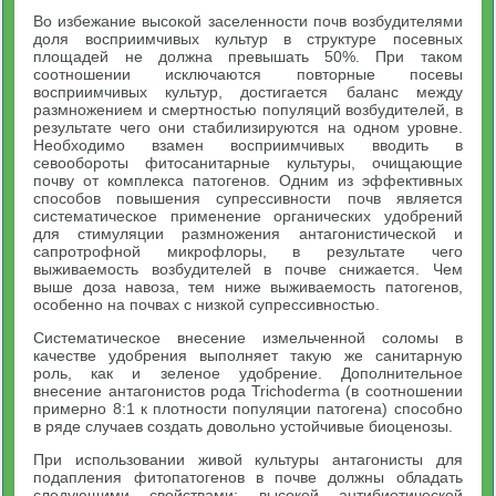
Во избежание высокой заселенности почв возбудителями
доля восприимчивых культур в структуре посевных
площадей не должна превышать 50%. При таком
соотношении исключаются повторные посевы
восприимчивых культур, достигается баланс между
размножением и смертностью популяций возбудителей, в
результате чего они стабилизируются на одном уровне.
Необходимо взамен восприимчивых вводить в
севообороты фитосанитарные культуры, очищающие
почву от комплекса патогенов. Одним из эффективных
способов повышения супрессивности почв является
систематическое применение органических удобрений
для стимуляции размножения антагонистической и
сапротрофной микрофлоры, в результате чего
выживаемость возбудителей в почве снижается. Чем
выше доза навоза, тем ниже выживаемость патогенов,
особенно на почвах с низкой супрессивностью.
Систематическое внесение измельченной соломы в
качестве удобрения выполняет такую же санитарную
роль, как и зеленое удобрение. Дополнительное
внесение антагонистов рода Trichoderma (в соотношении
примерно 8:1 к плотности популяции патогена) способно
в ряде случаев создать довольно устойчивые биоценозы.
При использовании живой культуры антагонисты для
подапления фитопатогенов в почве должны обладать
следующими свойствами: высокой антибиотической