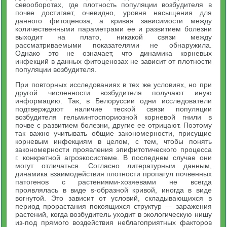
севооборотах, где плотность популяции возбудителя в
почве достигает, очевидно, уровня насыщения для
данного фитоценоза, а кривая зависимости между
количественными параметрами ее и развитием болезни
выходит на плато, никакой связи между
рассматриваемыми показателями не обнаружила.
Однако это не означает, что динамика корневых
инфекций в данных фитоценозах не зависит от плотности
популяции возбудителя.
При повторных исследованиях в тех же условиях, но при
другой численности возбудителя получают иную
информацию. Так, в Белоруссии одни исследователи
подтверждают наличие теской связи популяции
возбудителя гельминтоспориозной корневой гнили в
почве с развитием болезни, другие ее отрицают. Поэтому
так важно учитывать общие закономерности, присущие
корневым инфекциям в целом, с тем, чтобы понять
закономерности проявления эпифитотического процесса
г. конкретной агроэкосистеме. В последнем случае они
могут отличаться. Согласно литературным данным,
динамика взаимодействия плотности пропагул почвенных
патогенов с растениями-хозяевами не всегда
проявлялась в виде s-образной кривой, иногда в виде
вогнутой. Это зависит от условий, складывающихся в
период прорастания покоящихся структур — заражения
растений, когда возбудитель уходит в экологическую нишу
из-под прямого воздействия неблагоприятных факторов