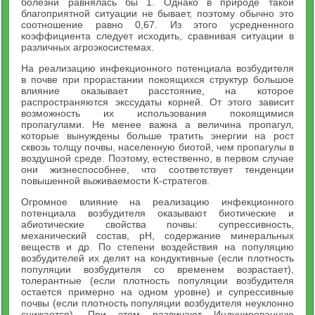
болезни равнялась бы 1. Однако в природе такой
благоприятной ситуации не бывает, поэтому обычно это
соотношение равно 0,67. Из этого усредненного
коэффициента следует исходить, сравнивая ситуации в
различных агроэкосистемах.
На реализацию инфекционного потенциала возбудителя
в почве при прорастании покоящихся структур большое
влияние оказывает расстояние, на которое
распространяются экссудаты корней. От этого зависит
возможность их использования покоящимися
пропагулами. Не менее важна а величина пропагул,
которые вынуждены больше тратить энергии на рост
сквозь толщу почвы, населенную биотой, чем пропагулы в
воздушной среде. Поэтому, естественно, в первом случае
они жизнеспособнее, что соответствует тенденции
повышенной выживаемости К-стратегов.
Огромное влияние на реализацию инфекционного
потенциала возбудителя оказывают биотические и
абиотические свойства почвы: супрессивность,
механический состав, pH, содержание минеральных
веществ и др. По степени воздействия на популяцию
возбудителей их делят на кондуктивные (если плотность
популяции возбудителя со временем возрастает),
толерантные (если плотность популяции возбудителя
остается примерно на одном уровне) и супрессивные
почвы (если плотность популяции возбудителя неуклонно
снижается). При этом различают Индуцированную