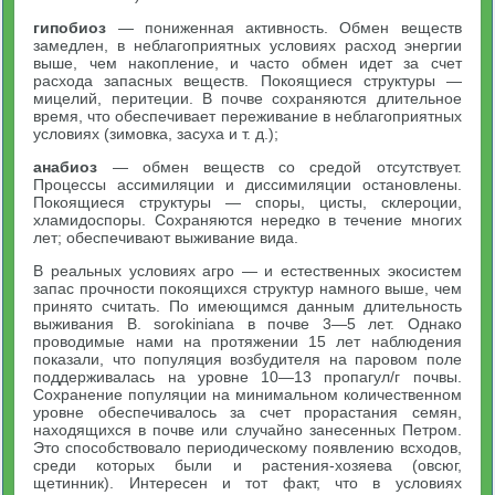
гипобиоз
— пониженная активность. Обмен веществ
замедлен, в неблагоприятных условиях расход энергии
выше, чем накопление, и часто обмен идет за счет
расхода запасных веществ. Покоящиеся структуры —
мицелий, перитеции. В почве сохраняются длительное
время, что обеспечивает переживание в неблагоприятных
условиях (зимовка, засуха и т. д.);
анабиоз
— обмен веществ со средой отсутствует.
Процессы ассимиляции и диссимиляции остановлены.
Покоящиеся структуры — споры, цисты, склероции,
хламидоспоры. Сохраняются нередко в течение многих
лет; обеспечивают выживание вида.
В реальных условиях агро — и естественных экосистем
запас прочности покоящихся структур намного выше, чем
принято считать. По имеющимся данным длительность
выживания В. sorokiniana в почве 3—5 лет. Однако
проводимые нами на протяжении 15 лет наблюдения
показали, что популяция возбудителя на паровом поле
поддерживалась на уровне 10—13 пропагул/г почвы.
Сохранение популяции на минимальном количественном
уровне обеспечивалось за счет прорастания семян,
находящихся в почве или случайно занесенных Петром.
Это способствовало периодическому появлению всходов,
среди которых были и растения-хозяева (овсюг,
щетинник). Интересен и тот факт, что в условиях