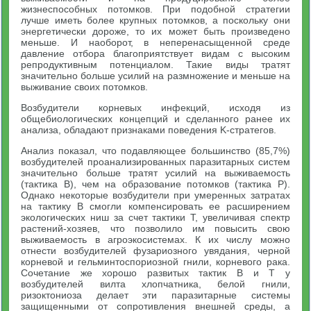
жизнеспособных потомков. При подобной стратегии
лучше иметь более крупных потомков, а поскольку они
энергетически дороже, то их может быть произведено
меньше. И наоборот, в неперенасыщенной среде
давление отбора благоприятствует видам с высоким
репродуктивным потенциалом. Такие виды тратят
значительно больше усилий на размножение и меньше на
выживание своих потомков.
Возбудители корневых инфекций, исходя из
общебиологических концепций и сделанного ранее их
анализа, обладают признаками поведения K-стратегов.
Анализ показал, что подавляющее большинство (85,7%)
возбудителей проанализированных паразитарных систем
значительно больше тратят усилий на выживаемость
(тактика В), чем на образование потомков (тактика Р).
Однако некоторые возбудители при умеренных затратах
на тактику В смогли компенсировать ее расширением
экологических ниш за счет тактики Т, увеличивая спектр
растений-хозяев, что позволило им повысить свою
выживаемость в агроэкосистемах. К их числу можно
отнести возбудителей фузариозного увядания, черной
корневой и гельминтоспориозной гнили, корневого рака.
Сочетание же хорошо развитых тактик В и Т у
возбудителей вилта хлопчатника, белой гнили,
ризоктониоза делает эти паразитарные системы
защищенными от сопротивления внешней среды, а