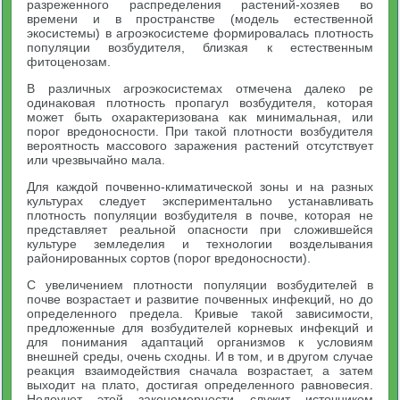
разреженного распределения растений-хозяев во
времени и в пространстве (модель естественной
экосистемы) в агроэкосистеме формировалась плотность
популяции возбудителя, близкая к естественным
фитоценозам.
В различных агроэкосистемах отмечена далеко ре
одинаковая плотность пропагул возбудителя, которая
может быть охарактеризована как минимальная, или
порог вредоносности. При такой плотности возбудителя
вероятность массового заражения растений отсутствует
или чрезвычайно мала.
Для каждой почвенно-климатической зоны и на разных
культурах следует экспериментально устанавливать
плотность популяции возбудителя в почве, которая не
представляет реальной опасности при сложившейся
культуре земледелия и технологии возделывания
районированных сортов (порог вредоносности).
С увеличением плотности популяции возбудителей в
почве возрастает и развитие почвенных инфекций, но до
определенного предела. Кривые такой зависимости,
предложенные для возбудителей корневых инфекций и
для понимания адаптаций организмов к условиям
внешней среды, очень сходны. И в том, и в другом случае
реакция взаимодействия сначала возрастает, а затем
выходит на плато, достигая определенного равновесия.
Недоучет этой закономерности служит источником