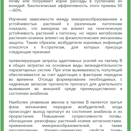
почву или погружают корни рассады в суспензию их
конидий. Биологическая эффективность этого приема 50
—60%.
Изучение зависимости между микоризообразованием и
устойчивостью растений к различным патогенам
показало, что микориза не влияет на генетическую
устойчивость растений к патогену, но через метаболизм
растения-хозяина влияет на физиологические механизмы
защиты. Таким образом, возбудители корневых инфекций
относятся к К-стратегам, для которых присущи
следующие признаки:
превалирующие затраты адаптивных усилий на тактику B
в общих затратах на основные виды жизнедеятельности
паразитарных систем. При этом выживаемость популяций
обеспечивается за счет адаптации к факторам передачи
во времени. Отсюда формирование необходимых, с
надежным запасом прочности пропагул для длительного
выживания во внешней среде преимущественно в
состоянии анабиоза.
Наиболее уязвимым звеном в тактике B является третья
фаза механизма передачи возбудителей, когда
происходит выход пропагул из состояния анабиоза и их
прорастание. Повышение супрессивности почвы,
обогащение ризосферы растений-хозяев антагонистами,
применение микоризообразователей, а также
регулирование физико-химических свойств почвы