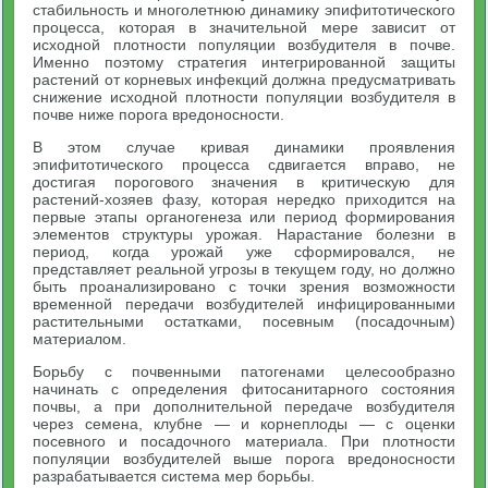
стабильность и многолетнюю динамику эпифитотического
процесса, которая в значительной мере зависит от
исходной плотности популяции возбудителя в почве.
Именно поэтому стратегия интегрированной защиты
растений от корневых инфекций должна предусматривать
снижение исходной плотности популяции возбудителя в
почве ниже порога вредоносности.
В этом случае кривая динамики проявления
эпифитотического процесса сдвигается вправо, не
достигая порогового значения в критическую для
растений-хозяев фазу, которая нередко приходится на
первые этапы органогенеза или период формирования
элементов структуры урожая. Нарастание болезни в
период, когда урожай уже сформировался, не
представляет реальной угрозы в текущем году, но должно
быть проанализировано с точки зрения возможности
временной передачи возбудителей инфицированными
растительными остатками, посевным (посадочным)
материалом.
Борьбу с почвенными патогенами целесообразно
начинать с определения фитосанитарного состояния
почвы, а при дополнительной передаче возбудителя
через семена, клубне — и корнеплоды — с оценки
посевного и посадочного материала. При плотности
популяции возбудителей выше порога вредоносности
разрабатывается система мер борьбы.