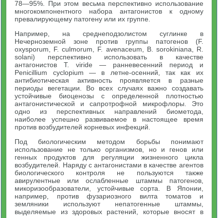
78—95%. При этом весьма перспективно использование
многокомпонентного набора антагонистов к одному
превалирующему патогену или их группе.
Например, на среднеподзолистом суглинке в
Нечерноземной зоне против группы патогенов (F.
oxysporum, F. culmorum, F. avenaceum, В. sorokiniana, R.
solani) перспективно использовать в качестве
антагонистов Т. viride — ранневесенний период и
Penicillium cyclopium — в летне-осенний, так как их
антибиотическая активность проявляется в разные
периоды вегетации. Во всех случаях важно создавать
устойчивые биоценозы с определенной плотностью
антагонистической и сапротрофной микрофлоры. Это
одно из перспективных направлений биометода,
наиболее успешно развиваемое в настоящее время
против возбудителей корневых инфекций.
Под биологическим методом борьбы понимают
использование не только организмов, но и генов или
генных продуктов для регуляции жизненного цикла
возбудителей. Наряду с антагонистами в качестве агентов
биологического контроля не пользуются также
авирулентные или ослабленные штаммы патогенов,
микоризообразователи, устойчивые сорта. В Японии,
например, против фузариозного вилта томатов и
земляники используют непатогенные штаммы,
выделяемые из здоровых растений, которые вносят в