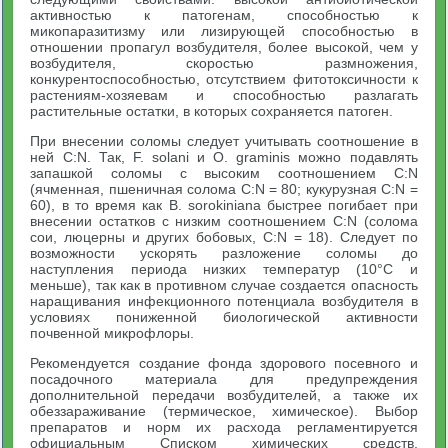
активностью к патогенам, способностью к
микопаразитизму или лизирующей способностью в
отношении пропагул возбудителя, более высокой, чем у
возбудителя, скоростью размножения,
конкурентоспособностью, отсутствием фитотоксичности к
растениям-хозяевам и способностью разлагать
растительные остатки, в которых сохраняется патоген.
При внесении соломы следует учитывать соотношение в
ней C:N. Так, F. solani и О. graminis можно подавлять
запашкой соломы с высоким соотношением C:N
(ячменная, пшеничная солома С:N = 80; кукурузная C:N =
60), в то время как В. sorokiniana быстрее погибает при
внесении остатков с низким соотношением С:N (солома
сои, люцерны и других бобовых, С:N = 18). Следует по
возможности ускорять разложение соломы до
наступления периода низких температур (10°С и
меньше), так как в противном случае создается опасность
наращивания инфекционного потенциала возбудителя в
условиях пониженной биологической активности
почвенной микрофлоры.
Рекомендуется создание фонда здорового посевного и
посадочного материала для предупреждения
дополнительной передачи возбудителей, а также их
обеззараживание (термическое, химическое). Выбор
препаратов и норм их расхода регламентируется
официальным Списком химических средств,