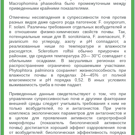
Macrophomina phaseolina было промежуточным между
приведенными крайними показателями.
Отмечены несовпадения в супрессивности почв против
разных видов даже одного рода патогенов: F. oxysporum,
F. solani. Различны требования отдельных возбудителей и
в отношении физико-химических свойств почвы. Так,
потенциальные ниши для В. sorokiniana, F. avenaceuni, F.
javanicum по углероду, азоту и pH соппадагот, а
реализованные ниши по температуре и влажности
расходятся. Sclerotium rolfsii обычно приурочен к
районам, где средняя температура 20— 30°С совпадает с
обильными осадками. В засушливых регионах его
распространение ограничено орошаемыми участками.
Phytophtora palminora сохраняет жизнеспособность при
влажности почвы в пределах 24—45% от полной
влагоемкости и pH порядка 0,52. В иных условиях
выживаемость гриба в почве падает.
Приведенные данные свидетельствуют о том, что при
управлении супрессивностью почв и другими факторами
внешней среды следует учитывать требования к ним не
только возбудителей, по и антагонистов. При учете
комплекса экологических параметров для антагонистов и
в целом для проявления активности сапротрофной
микрофлоры (показатель биологической активности
почвы) достигается хороший эффект оздоровления почв
от возбудителей: биологическая эффективность порядка