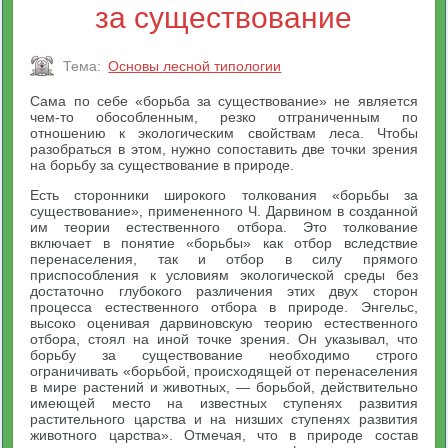
за существование
Тема:
Основы лесной типологии
Сама по себе «борьба за существование» не является
чем-то обособленным, резко отграниченным по
отношению к экологическим свойствам леса. Чтобы
разобраться в этом, нужно сопоставить две точки зрения
на борьбу за существование в природе.
Есть сторонники широкого толкования «борьбы за
существование», примененного Ч. Дарвином в созданной
им теории естественного отбора. Это толкование
включает в понятие «борьбы» как отбор вследствие
перенаселения, так и отбор в силу прямого
приспособления к условиям экологической среды без
достаточно глубокого различения этих двух сторон
процесса естественного отбора в природе. Энгельс,
высоко оценивая дарвиновскую теорию естественного
отбора, стоял на иной точке зрения. Он указывал, что
борьбу за существование необходимо строго
ограничивать «борьбой, происходящей от перенаселения
в мире растений и животных, — борьбой, действительно
имеющей место на известных ступенях развития
растительного царства и на низших ступенях развития
животного царства». Отмечая, что в природе состав