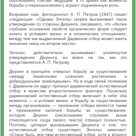
обоснованно считает ведущим, в то время как моменты
борьбы («перенаселения») играют подчиненную роль.
Возражая нам, фитоценолог А. П. Петров (1947) пишет
следующее: «Однако Энгельс скорее высмеивает такое
утверждение со стороны Дюринга, писавшего, что «более
глубокое основание свойств органических форм следует
искать в условиях жизни и в космических отношениях,
между тем как выдвигаемый Дарвином отбор может иметь
значение лишь на втором месте».
Энгельс действительно высмеивает упомянутое
утверждение Дюринга, но вовсе не так, как это
представляется А. П. Петрову.
Дюринг в принципе отвергал борьбу за существование
«между лишенными сознания растениями и
добродушными травоядными». Но в ходе своей полемики
с Дарвином он вдруг признал дарвиновский естественный
отбор в качестве второстепенного фактора. Поскольку
дарвиновский естественный отбор включает в себя оба
момента — и условия жизни, и борьбу за существование
между организмами, — признание отбора является также
и признанием наличия борьбы за существование,
которую Дюринг (несколькими строками выше
относящегося сюда своего текста) отрицал полностью.
Поэтому, цитируя высказывания Дюринга о том, что
естественный отбор существует, Энгельс замечает:
«Стало быть, все-таки естественный отбор, хотя и второго