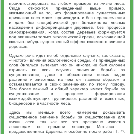
проиллюстрировать на любом примере из жизни леса.
Сюда относится приведенный выше пример,
указывающий на то, что формирование существенных
признаков леса может происходить и без перенаселения
и даже без специфической для большинства лесных
насаждений дифференциации деревьев, без процесса
самоизреживания, когда состав деревьев формируется
под влиянием только экологической среды, исключающей
сколько-нибудь существенный эффект взаимного влияния
деревьев.
Однако речь идет не об отдельных случаях, так сказать,
«чистого» влияния экологической среды. Из приведенных
слов Энгельса вытекает, что он никогда не был склонен
отрицать во всех случаях значение борьбы за
существование, даже в образовании новых видов
растений и животных, на чем он главным образом и
останавливается в своих замечаниях по этому поводу.
Тем более важный и общий характер имеет борьба за
существование в процессе формирования
взаимодействующих группировок растений и животных,
биоценозов и в частности леса.
Здесь мы меньше всего намерены доказывать
существенное значение борьбы за существование для
жизни леса, так как все это прекрасно известно
лесоводам со времени лесовода Мэтьюса —
предшественника Дарвина и особенно после работ Г. Ф.