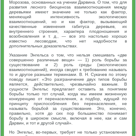
Морозова, основанных на учении Дарвина. О том, что для
развития лесного биоценоза взаимоотношения между
деревьями имеют значение не только как фактор,
меняющий интенсивность экологических
взаимоотношений, но и как фактор, вызывающий
качественные изменения габитуса деревьев, их
внутреннего строения, характера плодоношения и
возобновления и т. д., — все это настолько хорошо
известно лесоводам, что нет надобности в
дополнительных доказательствах.
Указание Энгельса о том, что нельзя смешивать «две
совершенно различные вещи» — 1) роль борьбы за
существование и 2) роль среды (экологических
взаимоотношений), иногда сводят к требованию называть
то и другое разными терминами. В. Н. Сукачев по этому
поводу пишет: «Это разграничение двух типов борьбы
является, действительно, чрезвычайно важным. В
сущности Энгельс предлагает оставить за понятием
борьбы только тот случай, когда мы имеем жизненную
конкуренцию от перенаселения, а подбор, идущий по
принципу приспособления без перенаселения, не
называть борьбой за существование. Это, конечно,
правильно, хотя до сих пор большинство понимает
борьбу в широком смысле, включая в нее, как и сам
Дарвин, и тот и другой случай».
Но Энгельс, во-первых, требует не только установления