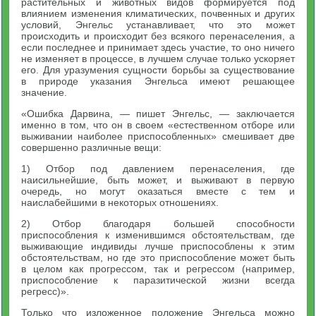
растительных и животных видов формируется под
влиянием изменения климатических, почвенных и других
условий, Энгельс устанавливает, что это может
происходить и происходит без всякого перенаселения, а
если последнее и принимает здесь участие, то оно ничего
не изменяет в процессе, в лучшем случае только ускоряет
его. Для уразумения сущности борьбы за существование
в природе указания Энгельса имеют решающее
значение.
«Ошибка Дарвина, — пишет Энгельс, — заключается
именно в том, что он в своем «естественном отборе или
выживании наиболее приспособленных» смешивает две
совершенно различные вещи:
1) Отбор под давлением перенаселения, где
наисильнейшие, быть может, и выживают в первую
очередь, но могут оказаться вместе с тем и
наислабейшими в некоторых отношениях.
2) Отбор благодаря большей способности
приспособления к изменившимся обстоятельствам, где
выживающие индивиды лучше приспособлены к этим
обстоятельствам, но где это приспособление может быть
в целом как прогрессом, так и регрессом (например,
приспособление к паразитической жизни всегда
регресс)».
Только что изложенное положение Энгельса можно