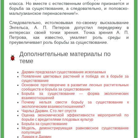
класса. Но вместе с естественным отбором признается и
борьба за существование, а следовательно, и поповско-
мальтузианское перенаселение!».
Следовательно, истолковывая по-своему высказывание
Энгельса, А. П. Петеров допустил передержку в
интересах своей точки зрения. Точка зрения А. П.
Петрова, как известно, умаляет роль среды и
преувеличивает роль борьбы за существование.
Дополнительные материалы по
теме
Дарвин предсказал существование ископаемых
Появление цветковых растений и победа их в борьбе за
существование
Основное противоречие в развитии лесных растительных
сообществ и борьба за существование
Борьба за существование — форма экологических
взаимоотношений
Почему нельзя свести борьбу за существование к
экологическим взаимоотношениям?
Чарльз Дарвин. Сто лет спустя
Оценка экономической эффективности мероприятий по
борьбе с вредителями плодовых культур
Борьба за существование
Модель, демонстрирующая равновесное существование
популяций
Ламарк и Дарвин