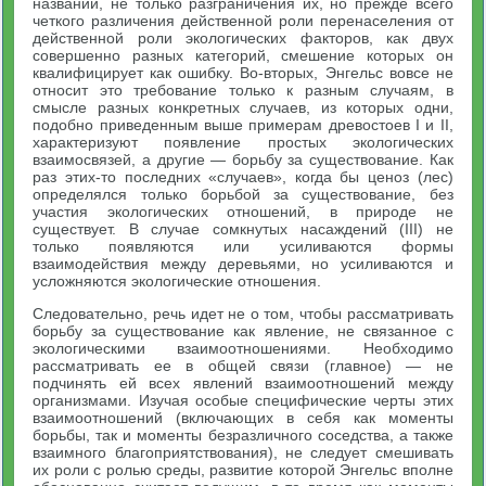
названий, не только разграничения их, но прежде всего
четкого различения действенной роли перенаселения от
действенной роли экологических факторов, как двух
совершенно разных категорий, смешение которых он
квалифицирует как ошибку. Во-вторых, Энгельс вовсе не
относит это требование только к разным случаям, в
смысле разных конкретных случаев, из которых одни,
подобно приведенным выше примерам древостоев I и II,
характеризуют появление простых экологических
взаимосвязей, а другие — борьбу за существование. Как
раз этих-то последних «случаев», когда бы ценоз (лес)
определялся только борьбой за существование, без
участия экологических отношений, в природе не
существует. В случае сомкнутых насаждений (III) не
только появляются или усиливаются формы
взаимодействия между деревьями, но усиливаются и
усложняются экологические отношения.
Следовательно, речь идет не о том, чтобы рассматривать
борьбу за существование как явление, не связанное с
экологическими взаимоотношениями. Необходимо
рассматривать ее в общей связи (главное) — не
подчинять ей всех явлений взаимоотношений между
организмами. Изучая особые специфические черты этих
взаимоотношений (включающих в себя как моменты
борьбы, так и моменты безразличного соседства, а также
взаимного благоприятствования), не следует смешивать
их роли с ролью среды, развитие которой Энгельс вполне