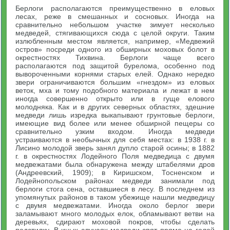
Берлоги располагаются преимущественно в еловых
лесах, реже в смешанных и сосновых. Иногда на
сравнительно небольшом участке зимует несколько
медведей, стягивающихся сюда с целой округи. Таким
излюбленным местом является, например, «Медвежий
остров» посреди одного из обширных моховых болот в
окрестностях Тихвина. Берлоги чаще всего
располагаются под защитой бурелома, особенно под
вывороченными корнями старых елей. Однако нередко
звери ограничиваются большим «гнездом» из еловых
веток, мха и тому подобного материала и лежат в нем
иногда совершенно открыто или в гуще елового
молодняка. Как и в других северных областях, здешние
медведи лишь изредка выкапывают грунтовые берлоги,
имеющие вид более или менее обширной пещеры со
сравнительно узким входом. Иногда медведи
устраиваются в необычных для себя местах: в 1938 г. в
Лисино молодой зверь занял дупло старой осины; в 1882
г. в окрестностях Лодейного Поля медведица с двумя
медвежатами была обнаружена между штабелями дров
(Андреевский, 1909); в Киришском, Тосненском и
Лодейнопольском районах медведи занимали под
берлоги стога сена, оставшиеся в лесу. В последнем из
упомянутых районов в таком убежище нашли медведицу
с двумя медвежатами. Иногда около берлог звери
заламывают много молодых елок, обламывают ветви на
деревьях, сдирают моховой покров, чтобы сделать