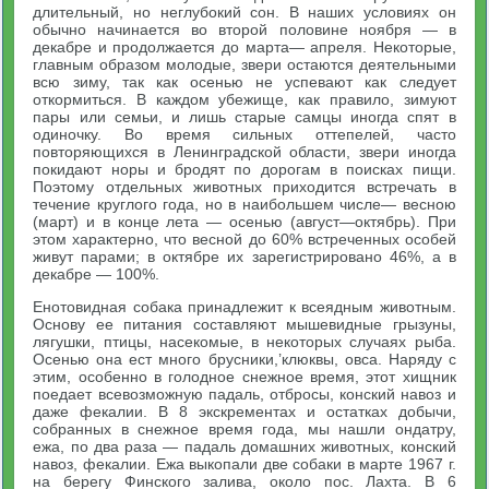
длительный, но неглубокий сон. В наших условиях он
обычно начинается во второй половине ноября — в
декабре и продолжается до марта— апреля. Некоторые,
главным образом молодые, звери остаются деятельными
всю зиму, так как осенью не успевают как следует
откормиться. В каждом убежище, как правило, зимуют
пары или семьи, и лишь старые самцы иногда спят в
одиночку. Во время сильных оттепелей, часто
повторяющихся в Ленинградской области, звери иногда
покидают норы и бродят по дорогам в поисках пищи.
Поэтому отдельных животных приходится встречать в
течение круглого года, но в наибольшем числе— весною
(март) и в конце лета — осенью (август—октябрь). При
этом характерно, что весной до 60% встреченных особей
живут парами; в октябре их зарегистрировано 46%, а в
декабре — 100%.
Енотовидная собака принадлежит к всеядным животным.
Основу ее питания составляют мышевидные грызуны,
лягушки, птицы, насекомые, в некоторых случаях рыба.
Осенью она ест много брусники,’клюквы, овса. Наряду с
этим, особенно в голодное снежное время, этот хищник
поедает всевозможную падаль, отбросы, конский навоз и
даже фекалии. В 8 экскрементах и остатках добычи,
собранных в снежное время года, мы нашли ондатру,
ежа, по два раза — падаль домашних животных, конский
навоз, фекалии. Ежа выкопали две собаки в марте 1967 г.
на берегу Финского залива, около пос. Лахта. В 6