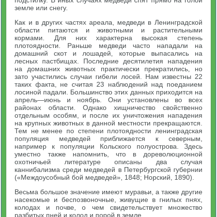
подстилку. В иных случаях медведи спят прямо на голой
земле или снегу.
Как и в других частях ареала, медведи в Ленинградской
области питаются и животными и растительными
кормами. Для них характерна высокая степень
плотоядности. Раньше медведи часто нападали на
домашний скот и лошадей, которые выпасались на
лесных пастбищах. Последние десятилетия нападения
на домашних животных практически прекратились, но
зато участились случаи гибели лосей. Нам известны 22
таких факта, не считая 23 наблюдений над поеданием
лосиной падали. Большинство этих данных приходится на
апрель—июнь и ноябрь. Они установлены во всех
районах области. Однако хищничество свойственно
отдельным особям, и после их уничтожения нападения
на крупных животных в данной местности прекращаются.
Тем не менее по степени плотоядности ленинградская
популяция медведей приближается к северным,
например к популяции Кольского полуострова. Здесь
уместно также напомнить, что в дореволюционной
охотничьей литературе описаны два случая
каннибализма среди медведей в Петербургской губернии
(«Междоусобный бой медведей», 1848; Норский, 1890).
Весьма большое значение имеют муравьи, а также другие
насекомые и беспозвоночные, живущие в гнилых пнях,
колодах и почве, о чем свидетельствует множество
разбитых пней и колод и порой в земле.