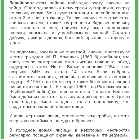
Лодейнопольском районе наблюдал охоту лисицы на
зайца. Она подкралась к нему среди кустарников, сверху
по склону холма. Заяц сумел протащить на себе хищника
около 3 м вниз по склону. Тут же лисица съела мясо со
спины и лопаток, а также внутренности. Заднюю половину
она закопала в снег, причем яму рыла передними
лапами, зарывала и утрамбовывала мордой. Спрятав
добычу, лисица сделала большой прыжок в сторону и
ушла.
На водоемах, заселенных ондатрой, лисицы преследуют
и этих грызунов. М. П. Альтшуль (1963 б) сообщает, что
сразу после замерзания озер лисицы начинают обход
ондатровых хаток. На оз. Вялье к апрелю 1954 г. они
разрыли 34% их; около 14 хаток были собраны
экскременты хищника, сплошь состоявшие из остатков
ондатр. В 1957 г. на этом озере также было много следов
лисиц около хаток. 1—5 января 1969 г. на Раковых озерах
(Выборгский район) мы нашли остатки 7 ондатр. Все они
были добыты вне хаток, на льду или из нор в снегу. Три из
этих ондатр были съедены только наполовину, что
свидетельствовало об обилии пищи.
Иногда жертвами лисиц становятся землеройки, но этих
зверьков они обычно, не едят, а бросают.
В голодное время лисицы в некоторых местностях
регулярно посещают окраины деревень и птицефермы,