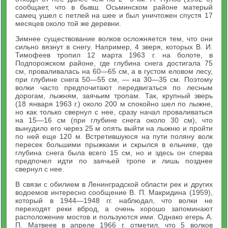
сообщает, что в бывш. Осьминском районе матерый
самец ушел с петлей на шее и был уничтожен спустя 17
месяцев около той же деревни.
Зимнее существование волков осложняется тем, что они
сильно вязнут в снегу. Например, 4 зверя, которых В. И.
Тимофеев тропил 12 марта 1963 г. на болоте, в
Подпорожском районе, где глубина снега достигала 75
см, проваливалась на 60—65 см, а в густом еловом лесу,
при глубине снега 50—55 см, — на 30—35 см. Поэтому
волки часто предпочитают передвигаться по лесным
дорогам, лыжням, заячьим тропам. Так, крупный зверь
(18 января 1963 г.) около 200 м спокойно шел по лыжне,
но как только свернул с нее, сразу начал проваливаться
на 15—16 см (при глубине снега около 30 см), что
вынудило его через 25 м опять выйти на лыжню и пройти
по ней еще 120 м. Встретившуюся на пути поляну волк
пересек большими прыжками и скрылся в ельнике, где
глубина снега была всего 15 см, но и здесь он сперва
предпочел идти по заячьей тропе и лишь позднее
свернул с нее.
В связи с обилием в Ленинградской области рек и других
водоемов интересно сообщение В. П. Макридина (1959),
который в 1944—1948 гг. наблюдал, что волки не
переходят реки вброд, а очень хорошо запоминают
расположение мостов и пользуются ими. Однако егерь А.
П. Матвеев в апреле 1966 г. отметил, что 5 волков