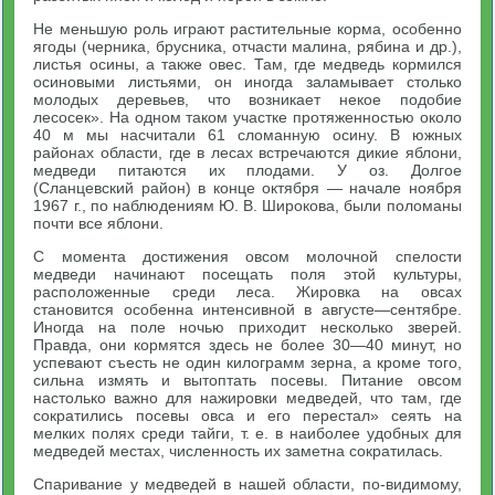
Не меньшую роль играют растительные корма, особенно
ягоды (черника, брусника, отчасти малина, рябина и др.),
листья осины, а также овес. Там, где медведь кормился
осиновыми листьями, он иногда заламывает столько
молодых деревьев, что возникает некое подобие
лесосек». На одном таком участке протяженностью около
40 м мы насчитали 61 сломанную осину. В южных
районах области, где в лесах встречаются дикие яблони,
медведи питаются их плодами. У оз. Долгое
(Сланцевский район) в конце октября — начале ноября
1967 г., по наблюдениям Ю. В. Широкова, были поломаны
почти все яблони.
С момента достижения овсом молочной спелости
медведи начинают посещать поля этой культуры,
расположенные среди леса. Жировка на овсах
становится особенна интенсивной в августе—сентябре.
Иногда на поле ночью приходит несколько зверей.
Правда, они кормятся здесь не более 30—40 минут, но
успевают съесть не один килограмм зерна, а кроме того,
сильна измять и вытоптать посевы. Питание овсом
настолько важно для нажировки медведей, что там, где
сократились посевы овса и его перестал» сеять на
мелких полях среди тайги, т. е. в наиболее удобных для
медведей местах, численность их заметна сократилась.
Спаривание у медведей в нашей области, по-видимому,