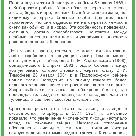
Пораженную чесоткой лисицу мы добыли 5 января 1969 г.
в Выборгском районе. У нее облезла шерсть на голове,
хвосте, бедрах и предплечьях. В этой местности жили, по-
видимому, и другие больные особи. Для них было
характерно, что они отдыхали не на открытых лежках в
снегу, как обычно, а в норах. Эта особенность поведения,
очевидно, должна способствовать контактам между
особями, посещающими норы, и увеличивать опасность
распространения заболевания.
Деятельность врагов, конечно, не может оказать какого-
либо воздействия на популяцию лисиц. Тем не менее,
стоит упомянуть наблюдение В. М. Андреевского (1909),
обнаружившего 1 апреля 1881 г. около Келомяг лисицу,
убитую рысью, которая отгрызла у жертвы голову. В. И.
Тимофеев 26 января 1964 г. в Подпорожском районе
нашел следы нападения на лисицу какого-то более
сильного хищника, вероятно росомахи, волка или рыси.
Звери выбежали из леса на обширное болото, где
преследователь задавил лисицу, съел переднюю часть ее
туловища, а заднюю с хвостом закопал в снег.
Сравнение результатов охоты на лисиц и зайцев в
окрестностях Петербурга в 1874—1914 гг. отчетливо
показало, что увеличение численности лисицы наступало
вслед за таковым зайцев. Некоторые отклонения
обусловлены, очевидно, тем, что в питании лисицы
важную роль играют мышевидные грызуны. К сожалению,