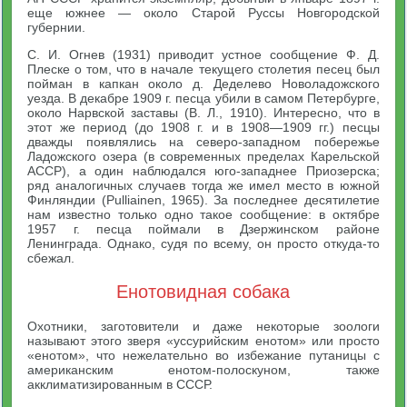
еще южнее — около Старой Руссы Новгородской
губернии.
С. И. Огнев (1931) приводит устное сообщение Ф. Д.
Плеске о том, что в начале текущего столетия песец был
пойман в капкан около д. Деделево Новоладожского
уезда. В декабре 1909 г. песца убили в самом Петербурге,
около Нарвской заставы (В. Л., 1910). Интересно, что в
этот же период (до 1908 г. и в 1908—1909 гг.) песцы
дважды появлялись на северо-западном побережье
Ладожского озера (в современных пределах Карельской
АССР), а один наблюдался юго-западнее Приозерска;
ряд аналогичных случаев тогда же имел место в южной
Финляндии (Pulliainen, 1965). За последнее десятилетие
нам известно только одно такое сообщение: в октябре
1957 г. песца поймали в Дзержинском районе
Ленинграда. Однако, судя по всему, он просто откуда-то
сбежал.
Енотовидная собака
Охотники, заготовители и даже некоторые зоологи
называют этого зверя «уссурийским енотом» или просто
«енотом», что нежелательно во избежание путаницы с
американским енотом-полоскуном, также
акклиматизированным в СССР.