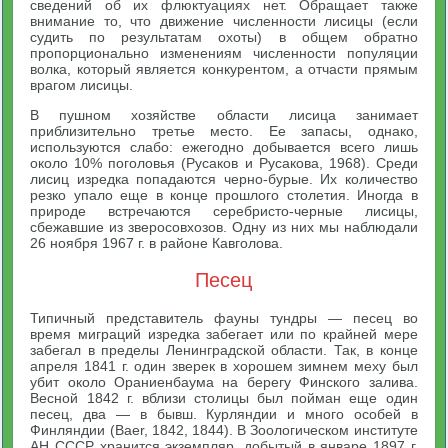
сведений об их флюктуациях нет. Обращает также
внимание то, что движение численности лисицы (если
судить по результатам охоты) в общем обратно
пропорционально изменениям численности популяции
волка, который является конкурентом, а отчасти прямым
врагом лисицы.
В пушном хозяйстве области лисица занимает
приблизительно третье место. Ее запасы, однако,
используются слабо: ежегодно добывается всего лишь
около 10% поголовья (Русаков и Русакова, 1968). Среди
лисиц изредка попадаются черно-бурые. Их количество
резко упало еще в конце прошлого столетия. Иногда в
природе встречаются серебристо-черные лисицы,
сбежавшие из зверосовхозов. Одну из них мы наблюдали
26 ноября 1967 г. в районе Кавголова.
Песец
Типичный представитель фауны тундры — песец во
время миграций изредка забегает или по крайней мере
забегал в пределы Ленинградской области. Так, в конце
апреля 1841 г. один зверек в хорошем зимнем меху был
убит около Ораниенбаума на берегу Финского залива.
Весной 1842 г. вблизи столицы был пойман еще один
песец, два — в бывш. Курляндии и много особей в
Финляндии (Baer, 1842, 1844). В Зоологическом институте
АН СССР хранится экземпляр, добытый в январе 1897 г.