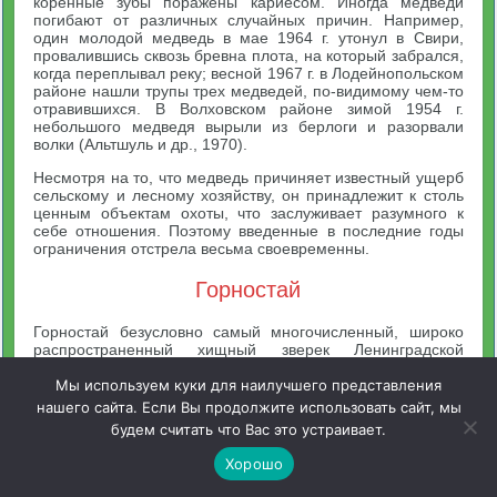
коренные зубы поражены кариесом. Иногда медведи
погибают от различных случайных причин. Например,
один молодой медведь в мае 1964 г. утонул в Свири,
провалившись сквозь бревна плота, на который забрался,
когда переплывал реку; весной 1967 г. в Лодейнопольском
районе нашли трупы трех медведей, по-видимому чем-то
отравившихся. В Волховском районе зимой 1954 г.
небольшого медведя вырыли из берлоги и разорвали
волки (Альтшуль и др., 1970).
Несмотря на то, что медведь причиняет известный ущерб
сельскому и лесному хозяйству, он принадлежит к столь
ценным объектам охоты, что заслуживает разумного к
себе отношения. Поэтому введенные в последние годы
ограничения отстрела весьма своевременны.
Горностай
Горностай безусловно самый многочисленный, широко
распространенный хищный зверек Ленинградской
области. Он встречается почти повсеместно, не исключая
населенных пунктов, вплоть до окраин и районов
Мы используем куки для наилучшего представления
новостроек Ленинграда, например западной части
нашего сайта. Если Вы продолжите использовать сайт, мы
Васильевского острова. Общая численность горностая в
будем считать что Вас это устраивает.
области колеблется от 30 000—40000 до 80 000 экз., а
плотность населения в 1964/65 г. составляла 34 экз. на 10
Хорошо
000 га (Альтшуль и др., 1970).