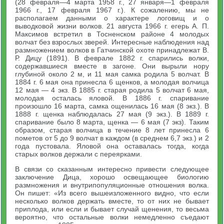
(28 февраля—4 марта 1958 г., 27 января—1 февраля
1966 г., 17 февраля 1967 г.). К сожалению, мы не
располагаем данными о характере логовищ и о
выводковой жизни волков. 21 августа 1966 г. егерь А. П.
Максимов встретил в Тосненском районе 4 молодых
волчат без взрослых зверей. Интересные наблюдения над
размножением волков в Гатчинской охоте принадлежат В.
Р. Дицу (1891). В феврале 1882 г. спарились волки,
содержавшиеся вместе в загоне. Они вырыли нору
глубиной около 2 м, и 11 мая самка родила 5 волчат. В
1884 г. 6 мая она принесла 6 щенков, а молодая волчица
12 мая — 4 экз. В 1885 г. старая родила 5 волчат 6 мая,
молодая осталась яловой. В 1886 г. спаривание
произошло 16 марта, самка ощенилась 16 мая (8 экз.). В
1888 г. щенка наблюдалась 27 мая (9 экз.). В 1889 г.
спаривание было 8 марта, щенка — 6 мая (7 экз). Таким
образом, старая волчица в течение 8 лет принесла 6
пометов от 5 до 9 волчат в каждом (в среднем 6,7 экз.) и 2
года пустовала. Яловой она оставалась тогда, когда
старых волков держали с переярками.
В связи со сказанным интересно привести следующее
заключение Дица, хорошо освещающее биологию
размножения и внутрипопуляционные отношения волка.
Он пишет: «Из всего вышеизложенного видно, что если
несколько волков держать вместе, то от них не бывает
приплода, или если и бывает случай щенения, то весьма
вероятно, что остальные волки немедленно съедают