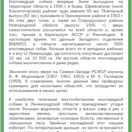
Енотовидная собака впервые была выпущена на
территории области в 1936 г. в бывш. Ефимовском (ныне
Бокситогорском) районе, куда завезли 50 экз. Повторный
выпуск (82 экз.) произвели в Приозерском районе в 1953 г.
Из этих двух точек, а также из Старорусского района
Новгородской области (выпуск 1935 г.) зверь
самостоятельно расселился по всей области и, кроме
того, проник в Карельскую АССР и Финляндию. В
настоящее время, по данным Западного отделения
ВНИИОЗ, в области насчитывается около 3000
енотовидных собак. Больше всего их в западных районах
и к югу от Ленинграда, где плотность популяции достигает
10 экз. на 10 000 га. На востоке области енотовидная
собака малочисленна и даже редка.
Экология этого зверя на Северо-Западе РСФСР изучена
В. Ф. Морозовым (1947, 1951, 1953) и М. X. Геллером
(1959). К сожалению, многие данные ими приведены
суммарно для нескольких областей, что затрудняет их
использование в наших целях.
К наиболее типичным местообитаниям енотовидной
собаки в Ленинградской области принадлежат угодья
около больших водоемов, отчасти у малых озер и рек с
зарослями ивняка, тростника, мелколиственными
перелесками, кочковатые осоковые болота, лиственные и
смешанные леса. Хвойных насаждений этот хищник
избегает. По литературным данным, он часто встречается