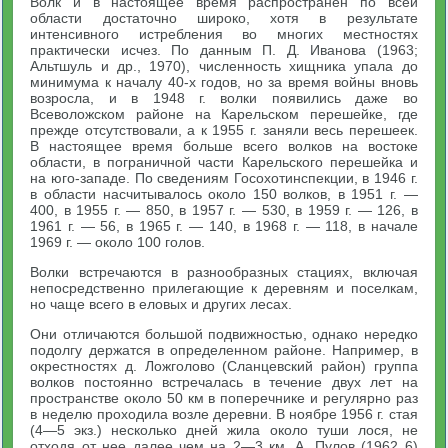
Волк и в настоящее время распространен по всей
области достаточно широко, хотя в результате
интенсивного истребления во многих местностях
практически исчез. По данным П. Д. Иванова (1963;
Альтшуль и др., 1970), численность хищника упала до
минимума к началу 40-х годов, но за время войны вновь
возросла, и в 1948 г. волки появились даже во
Всеволожском районе на Карельском перешейке, где
прежде отсутствовали, а к 1955 г. заняли весь перешеек.
В настоящее время больше всего волков на востоке
области, в пограничной части Карельского перешейка и
на юго-западе. По сведениям Госохотинспекции, в 1946 г.
в области насчитывалось около 150 волков, в 1951 г. —
400, в 1955 г. — 850, в 1957 г. — 530, в 1959 г. — 126, в
1961 г. — 56, в 1965 г. — 140, в 1968 г. — 118, в начале
1969 г. — около 100 голов.
Волки встречаются в разнообразных стациях, включая
непосредственно прилегающие к деревням и поселкам,
но чаще всего в еловых и других лесах.
Они отличаются большой подвижностью, однако нередко
подолгу держатся в определенном районе. Например, в
окрестностях д. Ложголово (Сланцевский район) группа
волков постоянно встречалась в течение двух лет на
пространстве около 50 км в поперечнике и регулярно раз
в неделю проходила возле деревни. В ноябре 1956 г. стая
(4—5 экз.) несколько дней жила около туши лося, не
отходя от нее далее чем на 2—3 км. А. Пулов (1962 6)