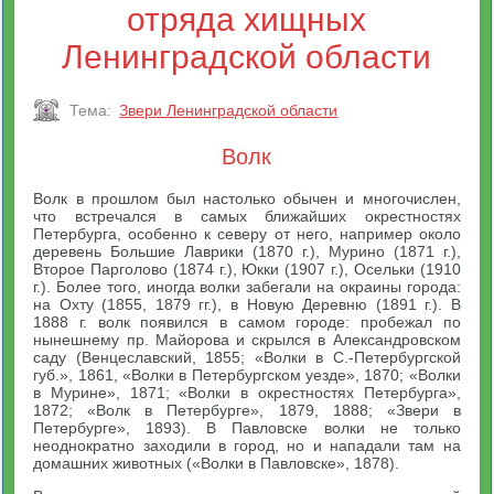
отряда хищных
Ленинградской области
Тема:
Звери Ленинградской области
Волк
Волк в прошлом был настолько обычен и многочислен,
что встречался в самых ближайших окрестностях
Петербурга, особенно к северу от него, например около
деревень Большие Лаврики (1870 г.), Мурино (1871 г.),
Второе Парголово (1874 г.), Юкки (1907 г.), Осельки (1910
г.). Более того, иногда волки забегали на окраины города:
на Охту (1855, 1879 гг.), в Новую Деревню (1891 г.). В
1888 г. волк появился в самом городе: пробежал по
нынешнему пр. Майорова и скрылся в Александровском
саду (Венцеславский, 1855; «Волки в С.-Петербургской
губ.», 1861, «Волки в Петербургском уезде», 1870; «Волки
в Мурине», 1871; «Волки в окрестностях Петербурга»,
1872; «Волк в Петербурге», 1879, 1888; «Звери в
Петербурге», 1893). В Павловске волки не только
неоднократно заходили в город, но и нападали там на
домашних животных («Волки в Павловске», 1878).