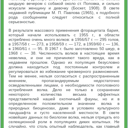
шедшую вечером с собакой около ст. Поповка, и сильно
искусали женщину и девочку (Боскет, 1908). В свете
недавней публикации М. П. Павлова (1965), к подобного
рода сообщениям следует относиться с полной
серьезностью.
В результате массового применения фторацетата бария,
который начали использовать с 1955 г., в области
истреблено очень много волков: в 1956/57 г. — 295 голов,
в 1957/58 г. — 273, в 1958/59 г. — 172, в 1959/60 г. — 136,
в 1960/61 г. — 95. В 1967 г. было заготовлено 50 шкур, в
1968 г. — 38. Численность волков в настоящее время
невелика, и они не причиняют такого вреда, как в
недавнем прошлом. Однако их популяция безусловно
должна находиться под постоянным контролем и
регулироваться во избежание чрезмерного размножения.
Тем не менее, нельзя согласиться с распространенным
мнением, пропагандируемым недостаточно
осведомленными лицами, о необходимости поголовного
истребления волка. Дело не только в сохранении
некоторого количества весьма эффектных
представителей нашей охотничьей фауны, но и в
определенном положительном значении волка в
природных биоценозах, даже в условиях культурного
ландшафта и густо населенной местности. В свете
новейших данных по биологии волка, нельзя отрицать его
селекционной роли в популяциях диких копытных. Не
случайно, что столь опытный наблюдатель, как главный