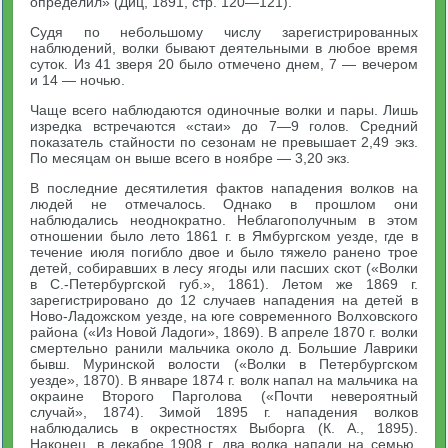
определил» (Диц, 1891, стр. 120—121).
Судя по небольшому числу зарегистрированных
наблюдений, волки бывают деятельными в любое время
суток. Из 41 зверя 20 было отмечено днем, 7 — вечером
и 14 — ночью.
Чаще всего наблюдаются одиночные волки и пары. Лишь
изредка встречаются «стаи» до 7—9 голов. Средний
показатель стайности по сезонам не превышает 2,49 экз.
По месяцам он выше всего в ноябре — 3,20 экз.
В последние десятилетия фактов нападения волков на
людей не отмечалось. Однако в прошлом они
наблюдались неоднократно. Неблагополучным в этом
отношении было лето 1861 г. в Ямбургском уезде, где в
течение июля погибло двое и было тяжело ранено трое
детей, собиравших в лесу ягоды или пасших скот («Волки
в С.-Петербургской губ.», 1861). Летом же 1869 г.
зарегистрировано до 12 случаев нападения на детей в
Ново-Ладожском уезде, на юге современного Волховского
района («Из Новой Ладоги», 1869). В апреле 1870 г. волки
смертельно ранили мальчика около д. Большие Лаврики
бывш. Муринской волости («Волки в Петербургском
уезде», 1870). В январе 1874 г. волк напал на мальчика на
окраине Второго Парголова («Почти невероятный
случай», 1874). Зимой 1895 г. нападения волков
наблюдались в окрестностях Выборга (К. А., 1895).
Наконец, в декабре 1908 г. два волка напали на семью,