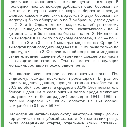
происходит в конце июня — в июле, щенка — в январе. В
последних числах декабря добывают еще беременных
самок, а с первых чисел января в берлогах: находят
слепых, совсем маленьких медвежат. У двух беременных
медведиц было обнаружено по 3 эмбриона, у трех других
— 2, 2 и 5. Однако многие медвежата гибнут, поэтому
среди выводков только в трех насчитывалось по 4
детеныша, а в большинстве бывает только 2. Именно, из
45 выводков в 11 было по одному сеголетку, в 22 — по 2,
в 9 — по 3 и в 3 — по 4 молодых медвежонка. Среди 17
выводков прошлогодних медвежат в 13 их было только по
одному, в 4 — по 2. О значительной смертности медвежат
свидетельствуют данные об изменении среднего их числа
в выводках по сезонам. Тем не менее в популяции
молодняк составляет около одной трети.
Не вполне ясен вопрос о соотношении полов. По-
видимому, самцы несколько преобладают. В разного
происхождения данных, процент самцов колеблется от
50,3 до 66,7, составляя в среднем 58,1%. Этот показатель
близок к данным о соотношении полов среди медвежат,
поступивших в Ленинградский зоосад в 1941—1968 гг.
главным образом из нашей области: из 160 особей
самцов было 91, или 56,9%.
Несмотря на интенсивную охоту, некоторые звери до сих
пор доживают до глубокой старости. У трех из них резцы
были совершенно стерты, отдельные клыки сломаны,