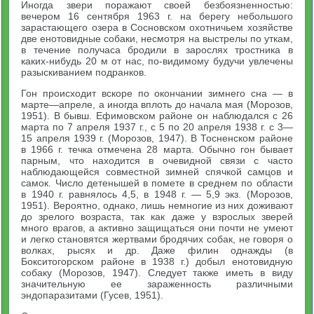
Иногда звери поражают своей безбоязненностью:
вечером 16 сентября 1963 г. на берегу небольшого
зарастающего озера в Сосновском охотничьем хозяйстве
две енотовидные собаки, несмотря на выстрелы по уткам,
в течение получаса бродили в зарослях тростника в
каких-нибудь 20 м от нас, по-видимому будучи увлечены
разыскиванием подранков.
Гон происходит вскоре по окончании зимнего сна — в
марте—апреле, а иногда вплоть до начала мая (Морозов,
1951). В бывш. Ефимовском районе он наблюдался с 26
марта по 7 апреля 1937 г., с 5 по 20 апреля 1938 г. с 3—
15 апреля 1939 г. (Морозов, 1947). В Тосненском районе
в 1966 г. течка отмечена 28 марта. Обычно гон бывает
парным, что находится в очевидной связи с часто
наблюдающейся совместной зимней спячкой самцов и
самок. Число детенышей в помете в среднем по области
в 1940 г. равнялось 4,5, в 1948 г. — 5,9 экз. (Морозов,
1951). Вероятно, однако, лишь немногие из них доживают
до зрелого возраста, так как даже у взрослых зверей
много врагов, а активно защищаться они почти не умеют
и легко становятся жертвами бродячих собак, не говоря о
волках, рысях и др. Даже филин однажды (в
Бокситогорском районе в 1938 г.) добыл енотовидную
собаку (Морозов, 1947). Следует также иметь в виду
значительную ее зараженность различными
эндопаразитами (Гусев, 1951).