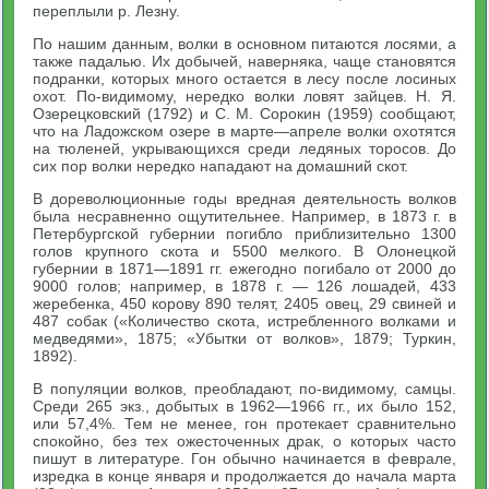
переплыли р. Лезну.
По нашим данным, волки в основном питаются лосями, а
также падалью. Их добычей, наверняка, чаще становятся
подранки, которых много остается в лесу после лосиных
охот. По-видимому, нередко волки ловят зайцев. Н. Я.
Озерецковский (1792) и С. М. Сорокин (1959) сообщают,
что на Ладожском озере в марте—апреле волки охотятся
на тюленей, укрывающихся среди ледяных торосов. До
сих пор волки нередко нападают на домашний скот.
В дореволюционные годы вредная деятельность волков
была несравненно ощутительнее. Например, в 1873 г. в
Петербургской губернии погибло приблизительно 1300
голов крупного скота и 5500 мелкого. В Олонецкой
губернии в 1871—1891 гг. ежегодно погибало от 2000 до
9000 голов; например, в 1878 г. — 126 лошадей, 433
жеребенка, 450 корову 890 телят, 2405 овец, 29 свиней и
487 собак («Количество скота, истребленного волками и
медведями», 1875; «Убытки от волков», 1879; Туркин,
1892).
В популяции волков, преобладают, по-видимому, самцы.
Среди 265 экз., добытых в 1962—1966 гг., их было 152,
или 57,4%. Тем не менее, гон протекает сравнительно
спокойно, без тех ожесточенных драк, о которых часто
пишут в литературе. Гон обычно начинается в феврале,
изредка в конце января и продолжается до начала марта