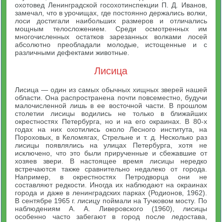
охотовед Ленинградской госохотинспекции П. Д. Иванов,
замечал, что в урочищах, где постоянно держались волки,
лоси достигали наибольших размеров и отличались
мощным телосложением. Среди осмотренных им
многочисленных остатков зарезанных волками лосей
абсолютно преобладали молодые, истощенные и с
различными дефектами животные.
Лисица
Лисица — один из самых обычных хищных зверей нашей
области. Она распространена почти повсеместно, будучи
малочисленной лишь в ее восточной части. В прошлом
столетии лисицы водились не только в ближайших
окрестностях Петербурга, но и на его окраинах. В 80-х
годах на них охотились около Лесного института, на
Пороховых, в Келомягах, Стрельне и т. д. Несколько раз
лисицы появлялись на улицах Петербурга, хотя не
исключено, что это были прирученные и сбежавшие от
хозяев звери. В настоящее время лисицы нередко
встречаются также сравнительно недалеко от города.
Например, в окрестностях Петродворца они не
составляют редкости. Иногда их наблюдают на окраинах
города и даже в ленинградских парках (Родионов, 1962).
В сентябре 1965 г. лисицу поймали на Тучковом мосту. По
наблюдениям А. А. Ливеровского (1960), лисицы
особенно часто забегают в город после ледостава,