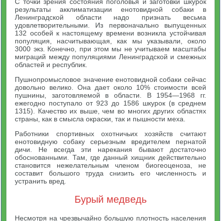
С точки зрения состояния поголовья и заготовки шкурок
результаты акклиматизации енотовидной собаки в
Ленинградской области надо признать весьма
удовлетворительными. Из первоначально выпущенных
132 особей к настоящему времени возникла устойчивая
популяция, насчитывающая, как мы указывали, около
3000 экз. Конечно, при этом мы не учитываем масштабы
миграций между популяциями Ленинградской и смежных
областей и республик.
Пушнопромысловое значение енотовидной собаки сейчас
довольно велико. Она дает около 10% стоимости всей
пушнины, заготовляемой в области. В 1954—1968 гг.
ежегодно поступало от 923 до 1586 шкурок (в среднем
1315). Качество их выше, чем во многих других областях
страны, как в смысла окраски, так и пышности меха.
Работники спортивных охотничьих хозяйств считают
енотовидную собаку серьезным вредителем пернатой
дичи. Не всегда эти нарекания бывают достаточно
обоснованными. Там, где данный хищник действительно
становится нежелательным членом биогеоценоза, не
составит большого труда снизить его численность и
устранить вред.
Бурый медведь
Несмотря на чрезвычайно большую плотность населения