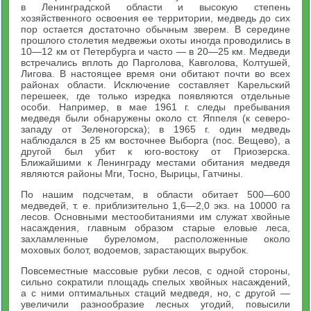
в Ленинградской области и высокую степень
хозяйственного освоения ее территории, медведь до сих
пор остается достаточно обычным зверем. В середине
прошлого столетия медвежьи охоты иногда проводились в
10—12 км от Петербурга и часто — в 20—25 км. Медведи
встречались вплоть до Парголова, Кавголова, Колтушей,
Лигова. В настоящее время они обитают почти во всех
районах области. Исключение составляет Карельский
перешеек, где только изредка появляются отдельные
особи. Например, в мае 1961 г. следы пребывания
медведя были обнаружены около ст. Яппеля (к северо-
западу от Зеленогорска); в 1965 г. один медведь
наблюдался в 25 км восточнее Выборга (пос. Вещево), а
другой был убит к юго-востоку от Приозерска.
Ближайшими к Ленинграду местами обитания медведя
являются районы Мги, Тосно, Вырицы, Гатчины.
По нашим подсчетам, в области обитает 500—600
медведей, т. е. приблизительно 1,6—2,0 экз. на 10000 га
лесов. Основными местообитаниями им служат хвойные
насаждения, главным образом старые еловые леса,
захламленные буреломом, расположенные около
моховых болот, водоемов, зарастающих вырубок.
Повсеместные массовые рубки лесов, с одной стороны,
сильно сократили площадь спелых хвойных насаждений,
а с ними оптимальных стаций медведя, но, с другой —
увеличили разнообразие лесных угодий, повысили