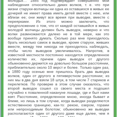
молодых… 1885 год подтверждает совершенно мои
наблюдения относительно диких волков, т. е. что при
жизни старухи-волчицы ни одна из оставшихся в живых ее
дочерей не имеет права иметь детей вместе с нею, или
вблизи ее; они живут все время при выводке, вместе с
переярками. Из этого можно заключить, что
предположение о том, что от каждой оставшейся в живых
молодой волчицы должен быть выводок, неверно и что
волки размножаются далеко не в той мере, как это
вообще принято думать. Сколько раз мне приходилось
брать несколько самок в выводке, кроме старухи, живших
вместе, между тем никогда не приходилось наблюдать,
чтобы число выводков увеличивалось. Напротив, в
известной местности постоянно находится определенное
количество их, причем один выводок от другого
обыкновенно держится на довольно большом расстоянии,
приблизительно около 10 верст и более. Только один раз,
в 1880 году осенью мне пришлось брать два выводка
волков, один от другого в пятиверстном расстоянии; из
них мы в два дня взяли 18 штук, в том числе 7 стариков и
перелетков. По проверке в этом случае оказалось, что
второй выводок сошел со своего места и подошел
случайно к поваленной накануне лошади, где и был нами
взят. Расстояние, определенное мною, иногда бывает и
ближе, но лишь в том случае, когда выводки разделяются
естественною границею, как-то: рекою, озером, горами
или непроходимым болотом; обыкновенно же выводки
располагаются один от другого даже еще далее, чем я