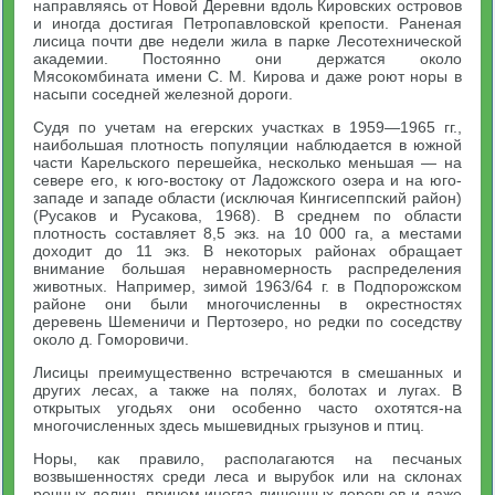
направляясь от Новой Деревни вдоль Кировских островов
и иногда достигая Петропавловской крепости. Раненая
лисица почти две недели жила в парке Лесотехнической
академии. Постоянно они держатся около
Мясокомбината имени С. М. Кирова и даже роют норы в
насыпи соседней железной дороги.
Судя по учетам на егерских участках в 1959—1965 гг.,
наибольшая плотность популяции наблюдается в южной
части Карельского перешейка, несколько меньшая — на
севере его, к юго-востоку от Ладожского озера и на юго-
западе и западе области (исключая Кингисеппский район)
(Русаков и Русакова, 1968). В среднем по области
плотность составляет 8,5 экз. на 10 000 га, а местами
доходит до 11 экз. В некоторых районах обращает
внимание большая неравномерность распределения
животных. Например, зимой 1963/64 г. в Подпорожском
районе они были многочисленны в окрестностях
деревень Шеменичи и Пертозеро, но редки по соседству
около д. Гоморовичи.
Лисицы преимущественно встречаются в смешанных и
других лесах, а также на полях, болотах и лугах. В
открытых угодьях они особенно часто охотятся-на
многочисленных здесь мышевидных грызунов и птиц.
Норы, как правило, располагаются на песчаных
возвышенностях среди леса и вырубок или на склонах
речных долин, причем иногда лишенных деревьев и даже