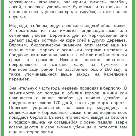
урожайность ягодников, расширили емкость пастбищ
лосей, повлекли увеличение бурелома и ветровала в
островах леса, уцелевших среди вырубок, а также на их
опушках.
Медведи, в общем, ведут довольно оседлый образ жизни.
У некоторых из них имеются индивидуальные или
семейные участки. Вероятно, для их маркирования они
делают задиры когтями на коре слей и других деревьев.
Впрочем, биологическое значение этих меток еще не
вполне ясно. Наряду с оседлыми зверями имеются и
бродячие, которые появляются в той или иной местности
время от времени. Известен переход животного,
повредившего в капкане лапу, из Лужского в
Кингисеппский район (на расстояние около 160 км), а
также упоминавшиеся выше заходы на Карельский
перешеек.
Значительную часть года медведи проводят в берлогах. В
зависимости от погоды и обилия кормов зимний сон
начинается с конца октября до начала декабря и
продолжается около 170 дней, вплоть до марта-апреля.
Первыми устраиваются на зимовку медведицы с
медвежатами и беременные самки, они же позднее всех
покидают берлоги. Бывает, что весной, выйдя из берлоги
и подкормившись на оставшейся с осени падали, звери
возвращаются в свое зимнее убежище и остаются там
еще некоторое время.