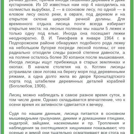
кустарников. Из 10 известных нам нор 4 находились на
холмистых вырубках, 2 — в сосновом лесу, по одной — в
еловом лесу около реки, в овраге, под деревом и на
открытом склоне широкой речной долины. Для
временного отдыха лисица почти всегда избирает
открытые места: на лесных полянах мы нашли 5 лежек и
только одну под елью. Иногда она посещает лежки
неоднократно. В. И. Тимофеев в январе 1964 г. в
Подпорожском районе обнаружил подобного рода лежку
на небольшом бугорке посреди лесной поляны; от нее
радиально отходили следы разной степени давности, а
на поляне осталось более 30 копанок после мышкования.
Иногда лисицы ищут прибежища в старых землянках и
окопах. В начале столетия на о. Котлин лисицы
устраивали свои логова на берегу моря под деревянными
ряжами, а одна долго жила во дворе Кронштадтского
порта под штабелем деревянных деталей кораблей
(Боголюбов, 1906).
Лисиц можно наблюдать в самое разное время суток, в
том числе днем. Однако складывается впечатление, что к
осени время их активности сдвигается к вечеру.
Судя по нашим данным, лисица питается в основном
мышевидными грызунами, дикими и домашними птицами,
ондатрой, зайцами, насекомыми и пр. Тропления и
наблюдения за охотящимися хищниками показывают, что
осенью и зимой они тщательно осматривают все стога на