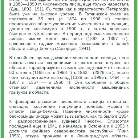
в 1883—1890 гг. численность лисиц еще только нарастала
(Диц, 1892, 1911 6), тогда как в окрестностях Петергофа
была уже на высоком уровне. В Гатчинской охоте на
протяжении 35 лет (с 1874 по 1908 гг.) сперва
происходило общее увеличение численности популяции,
достигшее максимума в 1900. г., а затем довольно
быстрое ее уменьшение. В период подъема численности
лисицы имели место два пика (1892 и 1897 гг.),
совпавшие с годами массового размножения в нашей
области зайца-беляка (Северцов, 1941).
В новейшее время движение численности лисицы, если
воспользоваться сведениями о заготовках шкурок по
области, характеризуется заметным подъемом от начала
50-х годов (1165 шт. в 1953 г.) к 1963 г. (2926 шт.), после
чего наступил заметный спад (1329 шт. в 1966 г., 1464 — в
1967 г., 1357 — в 1968 г.). Эти колебания в общем
отвечают изменениям численности мышевидных
грызунов в области.
К факторам движения численности лисицы относится,
очевидно, состояние популяций полевок, мышей и
отчасти зайца-беляка. Падение численности кроме
бескормицы иногда может вызываться, как то было в 1954
г., распространением зудневой чесотки. Эпизоотия
последней еще в 1941 г. началась в Эстонии и к 1953 г.
достигла крайнего северо-востока республики (Линг,
1956), откуда проникла и в Ленинградскую область.