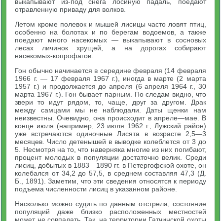
выкапывают из-под снега лосиную падаль, поедают
отравленную приваду для волков.
Летом кроме полевок и мышей лисицы часто ловят птиц,
особенно на болотах и по берегам водоемов, а также
поедают много насекомых — выкапывают в сосновых
лесах личинок хрущей, а на дорогах собирают
насекомых-копрофагов.
Гон обычно начинается в середине февраля (14 февраля
1966 г. — 17 февраля 1967 г.), иногда в марте (2 марта
1957 г.) и продолжается до апреля (6 апреля 1964 г., 30
марта 1967 г.). Гон бывает парным. По следам видно, что
звери то идут рядом, то, чаще, друг за другом. Драк
между самцами мы не наблюдали. Даты щенки нам
неизвестны. Очевидно, она происходит в апреле—мае. В
конце июля (например, 23 июля 1962 г., Лужский район)
уже встречаются одиночные Лисята в возрасте 2,5—3
месяцев. Число детенышей в выводке колеблется от 3 до
5. Несмотря на то, что наверняка многие из них погибают,
процент молодых в популяции достаточно велик. Среди
лисиц, добытых в 1883—1890 гг. в Петергофской охоте, он
колебался от 34,2 до 57,5, в среднем составляя 47,3 (Д.
Б., 1891). Заметим, что эти сведения относятся к периоду
подъема численности лисиц в указанном районе.
Насколько можно судить по данным отстрела, состояние
популяций даже близко расположенных местностей
может не совпадать. Так, на территории Гатчинской охоты