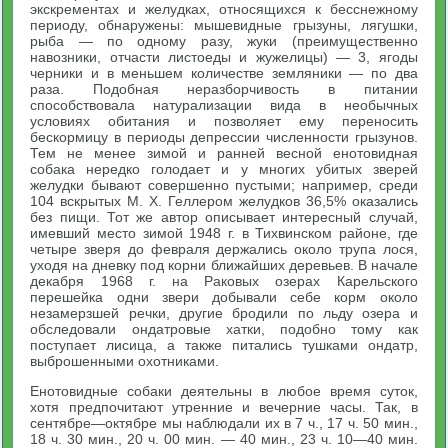
экскрементах и желудках, относящихся к бесснежному
периоду, обнаружены: мышевидные грызуны, лягушки,
рыба — по одному разу, жуки (преимущественно
навозники, отчасти листоеды и жужелицы) — 3, ягоды
черники и в меньшем количестве земляники — по два
раза. Подобная неразборчивость в питании
способствовала натурализации вида в необычных
условиях обитания и позволяет ему переносить
бескормицу в периоды депрессии численности грызунов.
Тем не менее зимой и ранней весной енотовидная
собака нередко голодает и у многих убитых зверей
желудки бывают совершенно пустыми; например, среди
104 вскрытых М. X. Геллером желудков 36,5% оказались
без пищи. Тот же автор описывает интересный случай,
имевший место зимой 1948 г. в Тихвинском районе, где
четыре зверя до февраля держались около трупа лося,
уходя на дневку под корни ближайших деревьев. В начале
декабря 1968 г. на Раковых озерах Карельского
перешейка одни звери добывали себе корм около
незамерзшей речки, другие бродили по льду озера и
обследовали ондатровые хатки, подобно тому как
поступает лисица, а также питались тушками ондатр,
выброшенными охотниками.
Енотовидные собаки деятельны в любое время суток,
хотя предпочитают утренние и вечерние часы. Так, в
сентябре—октябре мы наблюдали их в 7 ч., 17 ч. 50 мин.,
18 ч. 30 мин., 20 ч. 00 мин. — 40 мин., 23 ч. 10—40 мин.