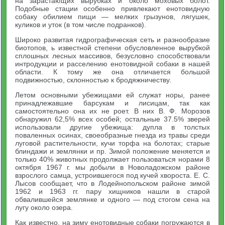
на зарастающих вырубках и около моховых болот.
Подобные стации особенно привлекают енотовидную
собаку обилием пищи — мелких грызунов, лягушек,
куликов и уток (в том числе подранков).
Широко развитая гидрографическая сеть и разнообразие
биотопов, ь известной степени обусловленное вырубкой
сплошных лесных массивов, безусловно способствовали
интродукции и расселению енотовидной собаки в нашей
области. К тому же она отличается большой
подвижностью, склонностью к бродяжничеству.
Летом основными убежищами ей служат норы, ранее
принадлежавшие барсукам и лисицам, так как
самостоятельно она их не роет. В них В. Ф. Морозов
обнаружил 62,5% всех особей; остальные 37.5% зверей
использовали другие убежища: дупла в толстых
поваленных осинах, своеобразные гнезда из травы среди
луговой растительности, кучи торфа на болотах; старые
блиндажи и землянки и пр. Зимой положение меняется и
только 40% животных продолжает пользоваться норами 8
октября 1967 г. мы добыли в Новоладожском районе
взрослого самца, устроившегося под кучей хвороста. Е. С.
Лысов сообщает, что в Лодейнопольском районе зимой
1962 и 1963 гг. пару хищников нашли в старой
обвалившейся землянке и одного — под стогом сена на
лугу около озера.
Как известно, на зиму енотовидные собаки погружаются в