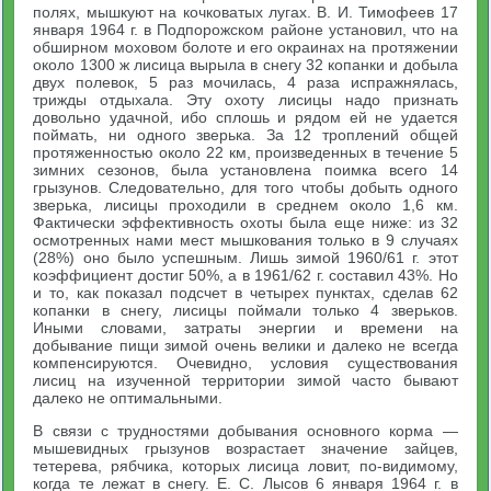
полях, мышкуют на кочковатых лугах. В. И. Тимофеев 17
января 1964 г. в Подпорожском районе установил, что на
обширном моховом болоте и его окраинах на протяжении
около 1300 ж лисица вырыла в снегу 32 копанки и добыла
двух полевок, 5 раз мочилась, 4 раза испражнялась,
трижды отдыхала. Эту охоту лисицы надо признать
довольно удачной, ибо сплошь и рядом ей не удается
поймать, ни одного зверька. За 12 троплений общей
протяженностью около 22 км, произведенных в течение 5
зимних сезонов, была установлена поимка всего 14
грызунов. Следовательно, для того чтобы добыть одного
зверька, лисицы проходили в среднем около 1,6 км.
Фактически эффективность охоты была еще ниже: из 32
осмотренных нами мест мышкования только в 9 случаях
(28%) оно было успешным. Лишь зимой 1960/61 г. этот
коэффициент достиг 50%, а в 1961/62 г. составил 43%. Но
и то, как показал подсчет в четырех пунктах, сделав 62
копанки в снегу, лисицы поймали только 4 зверьков.
Иными словами, затраты энергии и времени на
добывание пищи зимой очень велики и далеко не всегда
компенсируются. Очевидно, условия существования
лисиц на изученной территории зимой часто бывают
далеко не оптимальными.
В связи с трудностями добывания основного корма —
мышевидных грызунов возрастает значение зайцев,
тетерева, рябчика, которых лисица ловит, по-видимому,
когда те лежат в снегу. Е. С. Лысов 6 января 1964 г. в