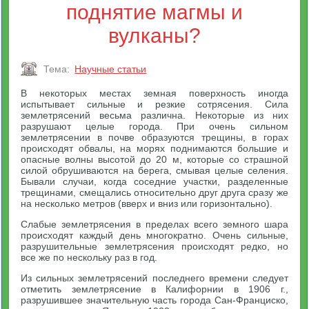
поднятие магмы и
вулканы?
Тема:
Научные статьи
В некоторых местах земная поверхность иногда
испытывает сильные и резкие сотрясения. Сила
землетрясений весьма различна. Некоторые из них
разрушают целые города. При очень сильном
землетрясении в почве образуются трещины, в горах
происходят обвалы, на морях поднимаются большие и
опасные волны высотой до 20 м, которые со страшной
силой обрушиваются на берега, смывая целые селения.
Бывали случаи, когда соседние участки, разделенные
трещинами, смещались относительно друг друга сразу же
на несколько метров (вверх и вниз или горизонтально).
Слабые землетрясения в пределах всего земного шара
происходят каждый день многократно. Очень сильные,
разрушительные землетрясения происходят редко, но
все же по нескольку раз в год.
Из сильных землетрясений последнего времени следует
отметить землетрясение в Калифорнии в 1906 г.,
разрушившее значительную часть города Сан-Франциско,