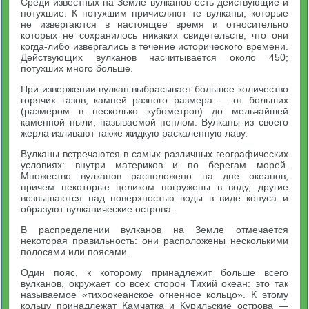
Среди известных на Земле вулканов есть действующие и
потухшие. К потухшим причисляют те вулканы, которые
не извергаются в настоящее время и относительно
которых не сохранилось никаких свидетельств, что они
когда-либо извергались в течение исторического времени.
Действующих вулканов насчитывается около 450;
потухших много больше.
При извержении вулкан выбрасывает большое количество
горячих газов, камней разного размера — от больших
(размером в несколько кубометров) до мельчайшей
каменной пыли, называемой пеплом. Вулканы из своего
жерла изливают также жидкую раскаленную лаву.
Вулканы встречаются в самых различных географических
условиях: внутри материков и по берегам морей.
Множество вулканов расположено на дне океанов,
причем некоторые целиком погружены в воду, другие
возвышаются над поверхностью воды в виде конуса и
образуют вулканические острова.
В распределении вулканов на Земле отмечается
некоторая правильность: они расположены несколькими
полосами или поясами.
Один пояс, к которому принадлежит больше всего
вулканов, окружает со всех сторон Тихий океан: это так
называемое «тихоокеанское огненное кольцо». К этому
кольцу принадлежат Камчатка и Курильские острова —