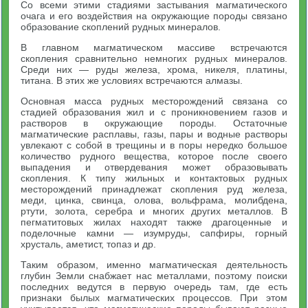
Со всеми этими стадиями застывания магматического
очага и его воздействия на окружающие породы связано
образование скоплений рудных минералов.
В главном магматическом массиве встречаются
скопления сравнительно немногих рудных минералов.
Среди них — руды железа, хрома, никеля, платины,
титана. В этих же условиях встречаются алмазы.
Основная масса рудных месторождений связана со
стадией образования жил и с проникновением газов и
растворов в окружающие породы. Остаточные
магматические расплавы, газы, пары и водные растворы
увлекают с собой в трещины и в поры нередко большое
количество рудного вещества, которое после своего
выпадения и отвердевания может образовывать
скопления. К типу жильных и контактовых рудных
месторождений принадлежат скопления руд железа,
меди, цинка, свинца, олова, вольфрама, молибдена,
ртути, золота, серебра и многих других металлов. В
пегматитовых жилах находят также драгоценные и
поделочные камни — изумруды, сапфиры, горный
хрусталь, аметист, топаз и др.
Таким образом, именно магматическая деятельность
глубин Земли снабжает нас металлами, поэтому поиски
последних ведутся в первую очередь там, где есть
признаки былых магматических процессов. При этом