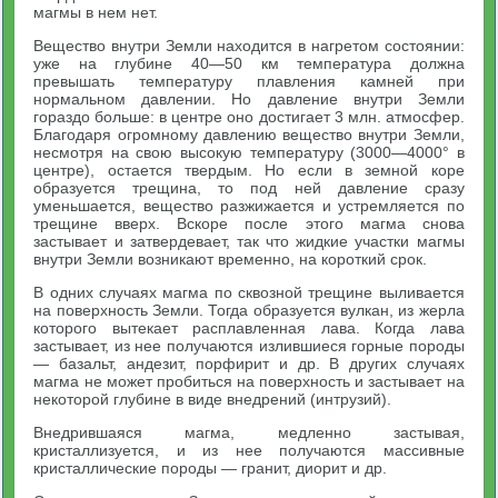
магмы в нем нет.
Вещество внутри Земли находится в нагретом состоянии:
уже на глубине 40—50 км температура должна
превышать температуру плавления камней при
нормальном давлении. Но давление внутри Земли
гораздо больше: в центре оно достигает 3 млн. атмосфер.
Благодаря огромному давлению вещество внутри Земли,
несмотря на свою высокую температуру (3000—4000° в
центре), остается твердым. Но если в земной коре
образуется трещина, то под ней давление сразу
уменьшается, вещество разжижается и устремляется по
трещине вверх. Вскоре после этого магма снова
застывает и затвердевает, так что жидкие участки магмы
внутри Земли возникают временно, на короткий срок.
В одних случаях магма по сквозной трещине выливается
на поверхность Земли. Тогда образуется вулкан, из жерла
которого вытекает расплавленная лава. Когда лава
застывает, из нее получаются излившиеся горные породы
— базальт, андезит, порфирит и др. В других случаях
магма не может пробиться на поверхность и застывает на
некоторой глубине в виде внедрений (интрузий).
Внедрившаяся магма, медленно застывая,
кристаллизуется, и из нее получаются массивные
кристаллические породы — гранит, диорит и др.