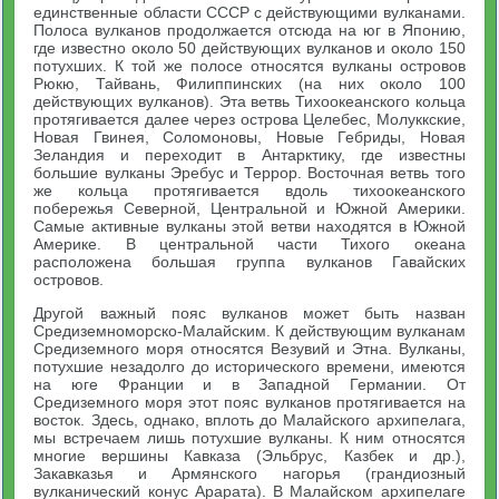
единственные области СССР с действующими вулканами.
Полоса вулканов продолжается отсюда на юг в Японию,
где известно около 50 действующих вулканов и около 150
потухших. К той же полосе относятся вулканы островов
Рюкю, Тайвань, Филиппинских (на них около 100
действующих вулканов). Эта ветвь Тихоокеанского кольца
протягивается далее через острова Целебес, Молуккские,
Новая Гвинея, Соломоновы, Новые Гебриды, Новая
Зеландия и переходит в Антарктику, где известны
большие вулканы Эребус и Террор. Восточная ветвь того
же кольца протягивается вдоль тихоокеанского
побережья Северной, Центральной и Южной Америки.
Самые активные вулканы этой ветви находятся в Южной
Америке. В центральной части Тихого океана
расположена большая группа вулканов Гавайских
островов.
Другой важный пояс вулканов может быть назван
Средиземноморско-Малайским. К действующим вулканам
Средиземного моря относятся Везувий и Этна. Вулканы,
потухшие незадолго до исторического времени, имеются
на юге Франции и в Западной Германии. От
Средиземного моря этот пояс вулканов протягивается на
восток. Здесь, однако, вплоть до Малайского архипелага,
мы встречаем лишь потухшие вулканы. К ним относятся
многие вершины Кавказа (Эльбрус, Казбек и др.),
Закавказья и Армянского нагорья (грандиозный
вулканический конус Арарата). В Малайском архипелаге