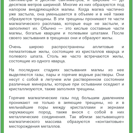
десятков метров шириной. Многие из них образуются под
напором внедряющейся магмы. Когда магма частично
уже застыла, она уменьшается в объеме и в ней также
образуются трещины. В эти трещины проникают те части
магматического расплава, которые еще не застыли, и
заполняют их. Обычно — это кислые составные части
магмы, богатые кварцем и полевыми шпатами. После
своего застывания в трещинах они и образуют жилы.
Очень широко распространены аплитовые и
пегматитовые жилы, состоящие из кристаллов кварца и
полевого шпата. Столь же часто встречаются жилы,
состоящие из одного кварца.
На последних стадиях застывания магмы из нее
выделяются газы, пары и горячие водные растворы. Они
несут с собой в летучем или растворенном состоянии
различные минералы, которые при остывании оседают и
кристаллизуются, также заполняя трещины.
Горячие магматические газы под большим давлением
проникают не только в зияющие трещины, но и в
мельчайшие поры между кристаллами и зернами
окружающих пород, также внося с собой в них
металлические соединения. Так вблизи застывающего
магматического массива образуются «контактовые»
месторождения металлов.