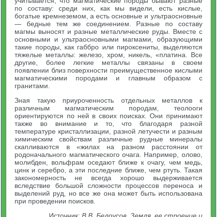
учитывается, что магматические породы бывают разные
по составу: среди них, как мы видели, есть кислые,
богатые кремнеземом, а есть основные и ультраосновные
— бедные тем же соединением. Разные по составу
магмы выносят и разные металлические руды. Вместе с
основными и ультраосновными магмами, образующими
такие породы, как габбро или пироксениты, выделяются
тяжелые металлы: железо, хром, никель, «платина. Все
другие, более легкие металлы связаны в своем
появлении близ поверхности преимущественное кислыми
магматическими породами и главным образом с
гранитами.
Зная такую приуроченность отдельных металлов к
различным магматическим породам, теолооги
ориентируются по ней в своих поисках. Они принимают
также во внимание и то, что благодаря разной
температуре кристаллизации, разной летучести и разным
химическим свойствам различные рудные минералы
скапливаются в «жилах на разном расстоянии от
родоначального магматического очага. Например, олово,
молибден, вольфрам оседают ближе к очагу, чем медь,
цинк и серебро, а эти последние ближе, чем ртуть. Такая
закономерность не всегда хорошо выдерживается
вследствие большой сложности процессов переноса и
выделений руд, но все же она может быть использована
при проведении поисков.
Источник:
В.В. Белоусов. Земля, ее строение и