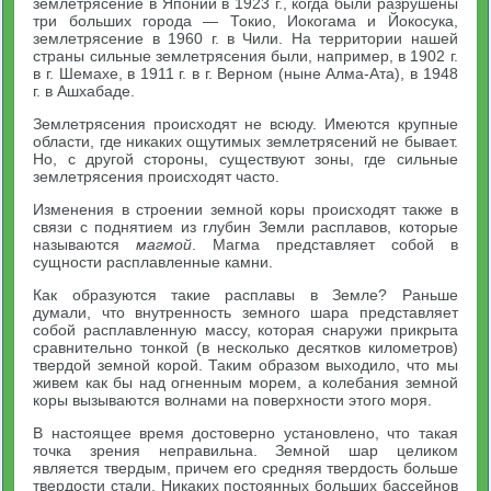
землетрясение в Японии в 1923 г., когда были разрушены
три больших города — Токио, Иокогама и Йокосука,
землетрясение в 1960 г. в Чили. На территории нашей
страны сильные землетрясения были, например, в 1902 г.
в г. Шемахе, в 1911 г. в г. Верном (ныне Алма-Ата), в 1948
г. в Ашхабаде.
Землетрясения происходят не всюду. Имеются крупные
области, где никаких ощутимых землетрясений не бывает.
Но, с другой стороны, существуют зоны, где сильные
землетрясения происходят часто.
Изменения в строении земной коры происходят также в
связи с поднятием из глубин Земли расплавов, которые
называются
магмой
. Магма представляет собой в
сущности расплавленные камни.
Как образуются такие расплавы в Земле? Раньше
думали, что внутренность земного шара представляет
собой расплавленную массу, которая снаружи прикрыта
сравнительно тонкой (в несколько десятков километров)
твердой земной корой. Таким образом выходило, что мы
живем как бы над огненным морем, а колебания земной
коры вызываются волнами на поверхности этого моря.
В настоящее время достоверно установлено, что такая
точка зрения неправильна. Земной шар целиком
является твердым, причем его средняя твердость больше
твердости стали. Никаких постоянных больших бассейнов