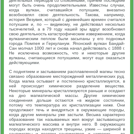
деятельных периодов со спокойными, причем последние
могут быть очень продолжительными. Известны случаи,
когда вулкан, считавшийся потухшим, внезапно
возобновлял свою деятельность. Такова, например,
история Везувия, который с древнейших времен считался
потухшим и, по — видимому, не действовал несколько
тысячелетий, а в 79 году нашей эры вдруг возобновил
свою деятельность катастрофическим извержением, когда
вулканическим пеплом были засыпаны у его подножья
города Помпея и Геркуланум. Японский вулкан Бандай-
Сан молчал 1000 лет и снова начал действовать с 1888 г.
Не исключена возможность, что и некоторые другие
вулканы, считающиеся потухшими, могут еще оказаться
действующими.
С поднятием и застыванием расплавленной магмы тесно
связано образование месторождений металлических руд.
Когда магма остывает и постепенно кристаллизуется, в
ней происходит химическое разделение вещества.
Некоторые минералы кристаллизуются раньше и оседают
на дно магматической массы. Другие химические
соединения дольше остаются «в жидком состоянии,
потому что температура их кристаллизации ниже. Они
продолжают течь и внедряться в окружающие породы,
когда другие минералы уже застыли. Весьма характерно
образование так называемых жил вокруг застывающего
магматического массива и внутри него. В окружающих
породах всегда находятся трещины, узкие — шириной в
сантиметры и десятки сантиметров, и широкие — до