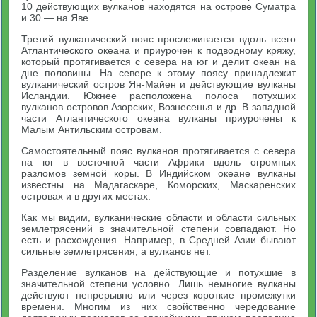
10 действующих вулканов находятся на острове Суматра
и 30 — на Яве.
Третий вулканический пояс прослеживается вдоль всего
Атлантического океана и приурочен к подводному кряжу,
который протягивается с севера на юг и делит океан на
дне половины. На севере к этому поясу принадлежит
вулканический остров Ян-Майен и действующие вулканы
Исландии. Южнее расположена полоса потухших
вулканов островов Азорских, Вознесенья и др. В западной
части Атлантического океана вулканы приурочены к
Малым Антильским островам.
Самостоятельный пояс вулканов протягивается с севера
на юг в восточной части Африки вдоль огромных
разломов земной коры. В Индийском океане вулканы
известны на Мадагаскаре, Коморских, Маскаренских
островах и в других местах.
Как мы видим, вулканические области и области сильных
землетрясений в значительной степени совпадают. Но
есть и расхождения. Например, в Средней Азии бывают
сильные землетрясения, а вулканов нет.
Разделение вулканов на действующие и потухшие в
значительной степени условно. Лишь немногие вулканы
действуют непрерывно или через короткие промежутки
времени. Многим из них свойственно чередование