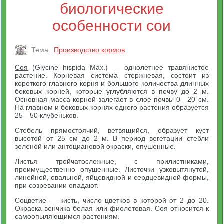
биологические
особенности сои
Тема:
Производство кормов
Соя
(Glycine hispida Max.) — однолетнее травянистое
растение. Корневая система стержневая, состоит из
короткого главного корня и большого количества длинных
боковых корней, которые углубляются в почву до 2 м.
Основная масса корней залегает в слое почвы 0—20 см.
На главном и боковых корнях одного растения образуется
25—50 клубеньков.
Стебель прямостоячий, ветвящийся, образует куст
высотой от 25 см до 2 м. В период вегетации стебли
зеленой или антоциановой окраски, опушенные.
Листья тройчатосложные, с прилистниками,
преимущественно опушенные. Листочки узковытянутой,
линейной, овальной, яйцевидной и сердцевидной формы,
при созревании опадают.
Соцветие — кисть, число цветков в которой от 2 до 20.
Окраска венчика белая или фиолетовая. Соя относится к
самоопыляющимся растениям.