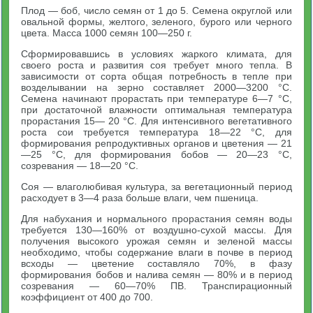
Плод — боб, число семян от 1 до 5. Семена округлой или
овальной формы, желтого, зеленого, бурого или черного
цвета. Масса 1000 семян 100—250 г.
Сформировавшись в условиях жаркого климата, для
своего роста и развития соя требует много тепла. В
зависимости от сорта общая потребность в тепле при
возделывании на зерно составляет 2000—3200 °С.
Семена начинают прорастать при температуре 6—7 °С,
при достаточной влажности оптимальная температура
прорастания 15— 20 °С. Для интенсивного вегетативного
роста сои требуется температура 18—22 °С, для
формирования репродуктивных органов и цветения — 21
—25 °С, для формирования бобов — 20—23 °С,
созревания — 18—20 °С.
Соя — влаголюбивая культура, за вегетационный период
расходует в 3—4 раза больше влаги, чем пшеница.
Для набухания и нормального прорастания семян воды
требуется 130—160% от воздушно-сухой массы. Для
получения высокого урожая семян и зеленой массы
необходимо, чтобы содержание влаги в почве в период
всходы — цветение составляло 70%, в фазу
формирования бобов и налива семян — 80% и в период
созревания — 60—70% ПВ. Транспирационный
коэффициент от 400 до 700.