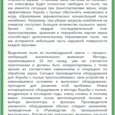
что атмосфера будет полностью свободна от пыли, так
как имеются ситуации при транспортировке зерна, когда
эффективную борьбу с пылью обеспечить невозможно и
когда образование взрывоопасных концентраций пыли
неизбежно. Например, при уборке кукурузы комбайном на
элеватор поступает большое количество пыльного зерна.
Кроме того, каждый последовательный этап
транспортировки, хранения и переработки партии зерна
способствует дополнительному образованию пыли, так
как истирается небольшая часть наружной поверхности
каждой зерновки.
Выделение пыли из пылевоздушной смеси — процесс,
требующий значительного внимания. Методы,
применявшиеся 10 лет назад, уже не считаются
практичными и должны быть скорректированы с точки
зрения их соответствия изменениям в операциях по
обработке зерна. Сегодня производители оборудования
для борьбы с пылью приспосабливают свои устройства к
изменившимся условиям и выпускают оборудование,
пригодное для решения этой проблемы. Новое
аспирационное оборудование и методы борьбы с пылью,
внедренные в последние годы, очень сложны и поэтому
важно понимание основ вентиляционной техники и
выбора вентилятора и фильтра. Производители
указанного оборудования обычно следуют указаниям,
приведенным в «Руководстве по промышленной
вентиляции». Руководство предлагает величины расхода