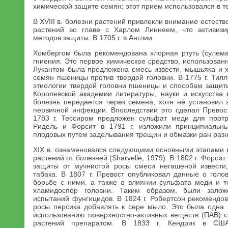
химической защите семян; этот прием использовался в те
В XVIII в. болезни растений привлекли внимание естест
растений во главе с Харлом Линнеем, что активиз
методов защиты. В 1705 г. в Англии
Хомбергом была рекомендована хлорная ртуть (сулем
гниения. Это первое химическое средство, использованн
Лукантом была предложена смесь извести, мышьяка и х
семян пшеницы против твердой головни. В 1775 г. Тил
этиологии твердой головни пшеницы и способам защиты
Королевской академии литературы, науки и искусства 
болезнь передается через семена, хотя не установил
первичной инфекции. Впоследствии это сделал Превост
1783 г. Тессиром предложен сульфат меди для прот
Ридель и Форсит в 1791 г. изложили принципиальн
плодовых путем заделывания трещин и обмазки ран раз
XIX в. ознаменовался следующими основными этапами в
растений от болезней (Sharvelle, 1979). В 1802 г. Форси
защиты от мучнистой росы смеси негашеной извести,
табака. В 1807 г. Превост опубликовал данные о гол
борьбе с ними, а также о влиянии сульфата меди и 
хламидоспор головни. Таким образом, были зало
испытаний фунгицидов. В 1824 г. Робертсон рекомендо
росы персика добавлять к сере мыло. Это была одна
использованию поверхностно-активных веществ (ПАВ) 
растений препаратом. В 1833 г. Кендрик в США