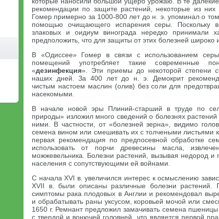
которые наносили большой ущерб урожаю. В те далеки
рекомендации по защите растений, некоторые из них
Гомер примерно за 1000-800 лет до н. э. упоминал о то
помощью очищающего испарения серы. Поскольку в
злаковых и оидиум винограда нередко принимали х
предположить, что для защиты от этих болезней широко 
В «Одиссее» Гомер в связи с использованием серы
помещений употребляет такие современные по
«
дезинфекция
». Эти приемы до некоторой степени с
наших дней. За 400 лет до н. э. Демокрит рекоменд
чистым настоем маслин (олив) без соли для предотвр
насекомыми.
В начале новой эры Плиний-старший в труде по сел
природы» изложил много сведений о болезнях растений
ними. В частности, от «болезней зерна», видимо голо
семена вином или смешивать их с толчеными листьями к
первая рекомендация по предпосевной обработке сем
использовать от порчи древесины масла, извлеч
можжевельника. Болезни растений, вызывая недород и 
населения с сопутствующими ей войнами.
С начала XVI в. увеличился интерес к осмыслению зави
XVII в. были описаны различные болезни растений. 
симптомы рака плодовых в Англии и рекомендовал выр
и обрабатывать раны уксусом, коровьей мочой или смес
1650 г. Ремнант предложил замачивать семена пшеницы
с твердой и вонючей головней, что является первой пр