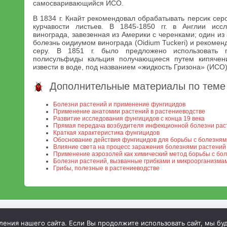
самосваривающийся ИСО.
В 1834 г. Кнайт рекомендовал обрабатывать персик сер
курчавости листьев. В 1845-1850 гг. в Англии исс
винограда, завезенная из Америки с черенками; один из
болезнь оидиумом винограда (Oidium Tuckeri) и рекомен
серу. В 1851 г. было предложено использовать 
полисульфиды кальция получающиеся путем кипячен
извести в воде, под названием «жидкость Гризона» (ИСО)
Дополнительные материалы по теме
Болезни растений и применение фунгицидов
Применение анатомии растений в растениеводстве
Развитие исследования фунгицидов с конца 19 века
Прямая передача возбудителя инфекционной болезни рас
Краткая характеристика фунгицидов
Обоснование действия фунгицидов для борьбы с болезням
Влияние света на процесс заражения болезнями растений
Применение аэрозолей как химический метод борьбы с бо
Болезни растений, вызванные грибками и микроорганизма
Грибы, полезные в растениеводстве
МСХА. Неофициальный сайт
ния нашего сайта. Если Вы продолжите использовать сайт, мы буде