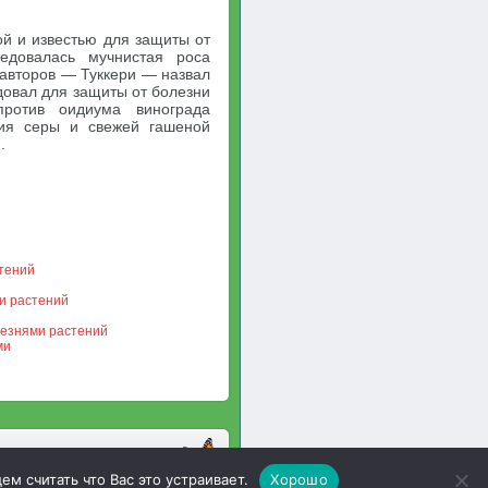
ой и известью для защиты от
ледовалась мучнистая роса
 авторов — Туккери — назвал
довал для защиты от болезни
против оидиума винограда
ия серы и свежей гашеной
.
тений
и растений
лезнями растений
ми
м считать что Вас это устраивает.
Хорошо