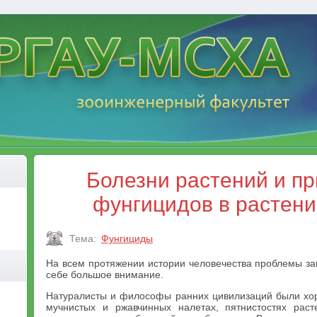
Болезни растений и п
фунгицидов в растен
Тема:
Фунгициды
На всем протяжении истории человечества проблемы за
себе большое внимание.
Натуралисты и философы ранних цивилизаций были хо
мучнистых и ржавчинных налетах, пятнистостях раст