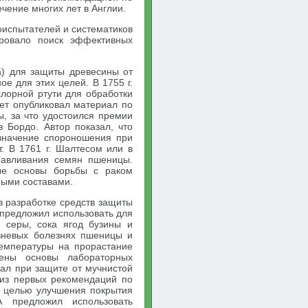
чение многих лет в Англии.
воиспытателей и систематиков
ировало поиск эффективных
а) для защиты древесины от
ое для этих целей. В 1755 г.
лорной ртути для обработки
лет опубликовал материал по
, за что удостоился премии
в Бордо. Автор показал, что
 значение спороношения при
. В 1761 г. Шалтесом или в
равливания семян пшеницы.
ые основы борьбы с раком
ными составами.
 разработке средств защиты
т предложил использовать для
 серы, сока ягод бузины и
овневых болезнях пшеницы и
температуры на прорастание
жены основы лабораторных
вал при защите от мучнистой
 из первых рекомендаций по
с целью улучшения покрытия
 предложил использовать