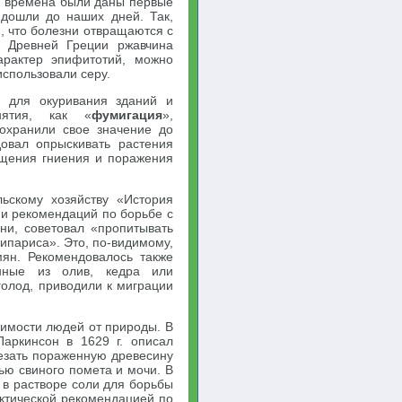
е времена были даны первые
 дошли до наших дней. Так,
м, что болезни отвращаются с
 Древней Греции ржавчина
арактер эпифитотий, можно
использовали серу.
 для окуривания зданий и
нятия, как «
фумигация
»,
охранили свое значение до
овал опрыскивать растения
ащения гниения и поражения
ьскому хозяйству «История
 и рекомендаций по борьбе с
вни, советовал «пропитывать
ипариса». Это, по-видимому,
ян. Рекомендовалось также
енные из олив, кедра или
голод, приводили к миграции
симости людей от природы. В
Паркинсон в 1629 г. описал
езать пораженную древесину
ью свиного помета и мочи. В
 в растворе соли для борьбы
актической рекомендацией по