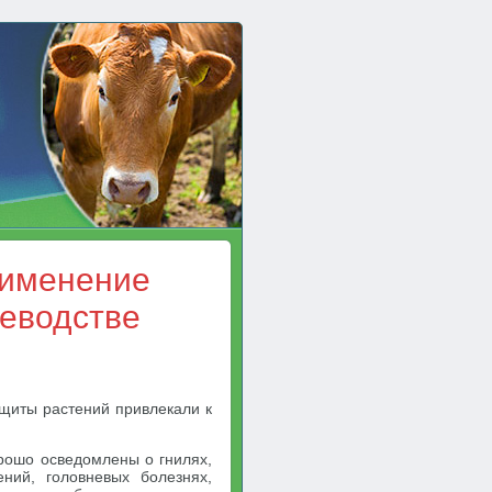
рименение
иеводстве
щиты растений привлекали к
рошо осведомлены о гнилях,
ений, головневых болезнях,