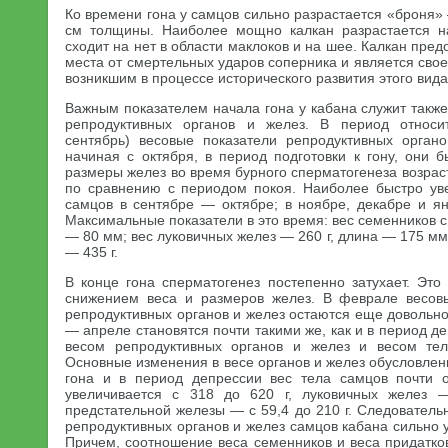
Ко времени гона у самцов сильно разрастается «броня
см толщины. Наиболее мощно калкан разрастается н
сходит на нет в области маклоков и на шее. Калкан пре
места от смертельных ударов соперника и является св
возникшим в процессе исторического развития этого вида
Важным показателем начала гона у кабана служит такж
репродуктивных органов и желез. В период относи
сентябрь) весовые показатели репродуктивных орган
начиная с октября, в период подготовки к гону, они 
размеры желез во время бурного сперматогенеза возрас
по сравнению с периодом покоя. Наиболее быстро ув
самцов в сентябре — октябре; в ноябре, декабре и ян
Максимальные показатели в это время: вес семенников с
— 80 мм; вес луковичных желез — 260 г, длина — 175 мм
— 435 г.
В конце гона сперматогенез постепенно затухает. Эт
снижением веса и размеров желез. В феврале весов
репродуктивных органов и желез остаются еще довольно
— апреле становятся почти такими же, как и в период д
весом репродуктивных органов и желез и весом тел
Основные изменения в весе органов и желез обусловле
гона и в период депрессии вес тела самцов почти о
увеличивается с 318 до 620 г, луковичных желез 
предстательной железы — с 59,4 до 210 г. Следовател
репродуктивных органов и желез самцов кабана сильно у
Причем, соотношение веса семенников и веса придатко