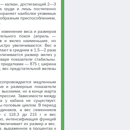
» — калкан, достигающий 2—3
а груди и лишь постепенно
дохраняет наиболее уязвимые
оеобразным приспособлением,
.
е изменение веса и размеров
тельного покоя (апрель —
ов и желез наименьшие, но
быстро увеличиваются. Вес и
тают в среднем в 1,5—2 раза
еличивается размер желез у
варе показатели стабильны.
 придатками — 875 г, ширина
; вес предстательной железы
о сопровождается медленным
ые и размерные показатели
 высокими, но в конце марта
епрессии. Зависимости между
а у кабана не существует.
ны половым циклом. В период
динаков, а вес семенников
— с 118,3 до 215 г и вес
ьно, интенсификация функций
величивает их размер и вес.
в, выраженное в процентах к