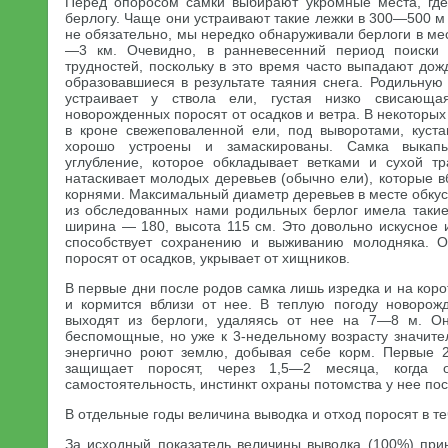
Перед опоросом самки выбирают укромные места, где
берлогу. Чаще они устраивают такие лежки в 300—500 м 
не обязательно, мы нередко обнаруживали берлоги в мес
—3 км. Очевидно, в ранневесенний период поиски 
трудностей, поскольку в это время часто выпадают до
образовавшиеся в результате таяния снега. Родильную 
устраивает у ствола ели, густая низко свисающа
новорожденных поросят от осадков и ветра. В некоторых
в кроне свежеповаленной ели, под выворотами, куст
хорошо устроены и замаскированы. Самка выкап
углубление, которое обкладывает ветками и сухой тр
натаскивает молодых деревьев (обычно ели), которые в
корнями. Максимальный диаметр деревьев в месте обкус
из обследованных нами родильных берлог имела таки
ширина — 180, высота 115 см. Это довольно искусное 
способствует сохранению и выживанию молодняка. 
поросят от осадков, укрывает от хищников.
В первые дни после родов самка лишь изредка и на коро
и кормится вблизи от нее. В теплую погоду новорож
выходят из берлоги, удаляясь от нее на 7—8 м. О
беспомощные, но уже к 3-недельному возрасту значите
энергично роют землю, добывая себе корм. Первые 
защищает поросят, через 1,5—2 месяца, когда о
самостоятельность, инстинкт охраны потомства у нее по
В отдельные годы величина выводка и отход поросят в те
За исходный показатель величины выводка (100%) прин