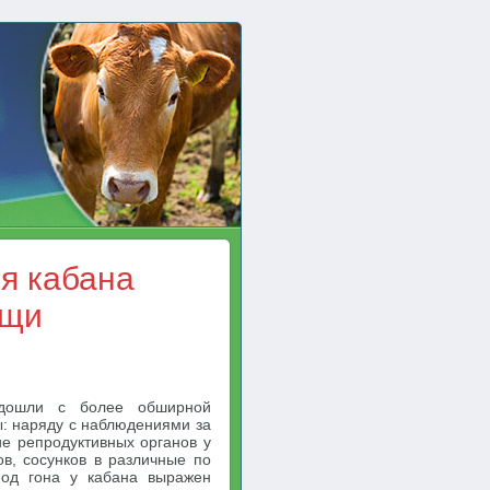
я кабана
ущи
одошли с более обширной
: наряду с наблюдениями за
е репродуктивных органов у
ов, сосунков в различные по
иод гона у кабана выражен