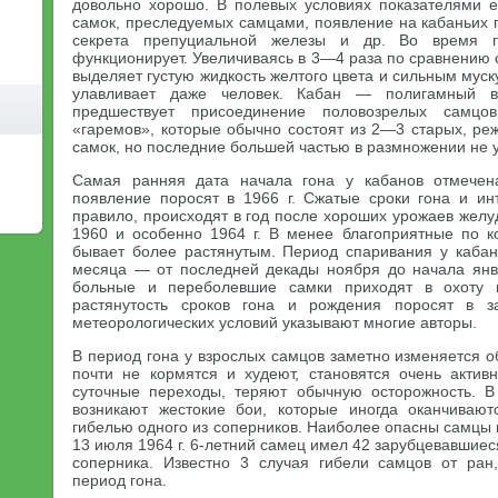
довольно хорошо. В полевых условиях показателями ег
самок, преследуемых самцами, появление на кабаньих 
секрета препуциальной железы и др. Во время г
функционирует. Увеличиваясь в 3—4 раза по сравнению
выделяет густую жидкость желтого цвета и сильным муск
улавливает даже человек. Кабан — полигамный в
предшествует присоединение половозрелых самцо
«гаремов», которые обычно состоят из 2—3 старых, ре
самок, но последние большей частью в размножении не у
Самая ранняя дата начала гона у кабанов отмечен
появление поросят в 1966 г. Сжатые сроки гона и ин
правило, происходят в год после хороших урожаев желу
1960 и особенно 1964 г. В менее благоприятные по 
бывает более растянутым. Период спаривания у каба
месяца — от последней декады ноября до начала янв
больные и переболевшие самки приходят в охоту 
растянутость сроков гона и рождения поросят в з
метеорологических условий указывают многие авторы.
В период гона у взрослых самцов заметно изменяется о
почти не кормятся и худеют, становятся очень акти
суточные переходы, теряют обычную осторожность. 
возникают жестокие бои, которые иногда оканчиваю
гибелью одного из соперников. Наиболее опасны самцы 
13 июля 1964 г. 6-летний самец имел 42 зарубцевавшие
соперника. Известно 3 случая гибели самцов от ран
период гона.