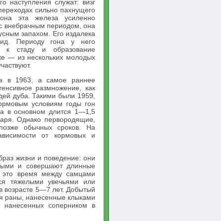
о наступления служат: визг
переходах сильно пахнущего
она эта железа усиленно
 с внебрачным периодом, она
усным запахом. Его издалека
ид. Периоду гона у него
в к стаду и образование
же — из нескольких молодых
частвуют.
а в 1963, а самое раннее
тенсивное размножение, как
дей дуба. Такими были 1959,
кормовым условиям годы гон
на в основном длится 1—1,5
аря. Однако первородящие,
позже обычных сроков. На
ависимости от кормовых и
браз жизни и поведение: они
вными и совершают длинные
В это время между самцами
тся тяжелыми увечьями или
в возрасте 5—7 лет. Добытый
ся раны, нанесенные клыками
, нанесенных соперником в