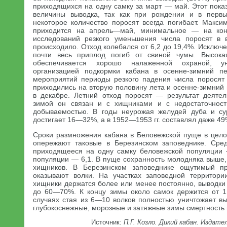
приходящихся на одну самку за март — май. Этот пока
величины выводка, так как при рождении и в перв
некоторое количество поросят всегда погибает. Макси
приходится на апрель—май, минимальное — на ко
исследований резкого уменьшения числа поросят в 
происходило. Отход колебался от 6,2 до 19,4%. Исключен
почти весь приплод погиб от свиной чумы. Высока
обеспечивается хорошо налаженной охраной, у
организацией подкормки кабана в осенне-зимний п
мероприятий периоды резкого падения числа поросят
приходились на вторую половину лета и осенне-зимний
в декабре. Летний отход поросят — результат деяте
зимой он связан и с хищниками и с недостаточнос
добываемостью. В годы неурожая желудей дуба и с
достигает 16—32%, а в 1952—1953 гг. составлял даже 49
Сроки размножения кабана в Беловежской пуще в цел
опережают таковые в Березинском заповеднике. Сред
приходящееся на одну самку беловежской популяции 
популяции — 6,1. В пуще сохранность молодняка выше,
хищников. В Березинском заповеднике ощутимый п
оказывают волки. На участках заповедной территори
хищники держатся более или менее постоянно, выводки
до 60—70%. К концу зимы около самок держится от 1
случаях стая из 6—10 волков полностью уничтожает вы
глубокоснежные, морозные и затяжные зимы смертность 
Источник:
П.Г. Козло. Дикий кабан. Издат