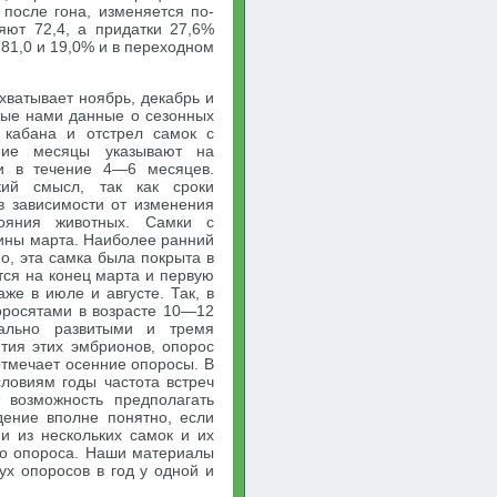
 после гона, изменяется по-
яют 72,4, а придатки 27,6%
 81,0 и 19,0% и в переходном
хватывает ноябрь, декабрь и
ные нами данные о сезонных
 кабана и отстрел самок с
ие месяцы указывают на
ии в течение 4—6 месяцев.
кий смысл, так как сроки
в зависимости от изменения
тояния животных. Самки с
ины марта. Наиболее ранний
о, эта самка была покрыта в
ся на конец марта и первую
же в июле и августе. Так, в
оросятами в возрасте 10—12
ально развитыми и тремя
тия этих эмбрионов, опорос
 отмечает осенние опоросы. В
ловиям годы частота встреч
 возможность предполагать
дение вполне понятно, если
ми из нескольких самок и их
его опороса. Наши материалы
ух опоросов в год у одной и