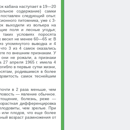
ок кабана наступает в 19—20
ольное содержание) самки
 поставлен следующий опыт.
сионного питомника, уже с 3-
ок выходили из вольера на
ащие поля и лесные угодья;
 таких условиях поросята
 весил не менее 60—65 кг. В
з упомянутого выводка и 4
что 3 из 4 самок оказались
рте по внешним признакам. У
к они не рожали, а признаки
а 27 апреля 1965 г. имела 4
огибло в первые сутки жизни,
осятам, родившимся в более
довитость самок теснейшим
 почти в 2 раза меньше, чем
 Яловость — явление обычное.
стощение, болезнь, реже —
возрастная дифференцировка
плодовиты, чем зрелые. При
 или плодов, что еще более
ьный возраст размножения от