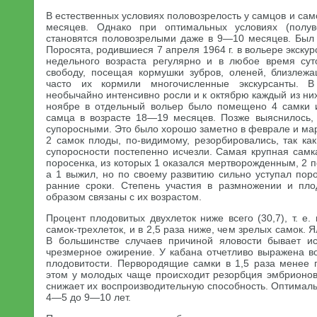
В естественных условиях половозрелость у самцов и сам
месяцев. Однако при оптимальных условиях (полув
становятся половозрелыми даже в 9—10 месяцев. Был
Поросята, родившиеся 7 апреля 1964 г. в вольере экскур
недельного возраста регулярно и в любое время сут
свободу, посещая кормушки зубров, оленей, близлеж
часто их кормили многочисленные экскурсанты. В
необычайно интенсивно росли и к октябрю каждый из них
ноябре в отдельный вольер было помещено 4 самки и
самца в возрасте 18—19 месяцев. Позже выяснилось, 
супоросными. Это было хорошо заметно в феврале и ма
2 самок плоды, по-видимому, резорбировались, так ка
супоросности постепенно исчезли. Самая крупная самк
поросенка, из которых 1 оказался мертворожденным, 2 п
а 1 выжил, но по своему развитию сильно уступал пор
ранние сроки. Степень участия в размножении и пло
образом связаны с их возрастом.
Процент плодовитых двухлеток ниже всего (30,7), т. е.
самок-трехлеток, и в 2,5 раза ниже, чем зрелых самок.
В большинстве случаев причиной яловости бывает и
чрезмерное ожирение. У кабана отчетливо выражена 
плодовитости. Первородящие самки в 1,5 раза менее 
этом у молодых чаще происходит резорбция эмбрионов
снижает их воспроизводительную способность. Оптимал
4—5 до 9—10 лет.