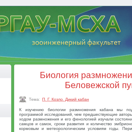
Биология размножени
Беловежской п
Тема:
П. Г. Козло. Дикий кабан
К изучению биологии размножения кабана мы п
программой исследований, чем предшествующие авторы
ходом размножения и его фенологией изучали состояни
самцов и самок, сроки развития и количество эмбрион
кормовым и метеорологическим условиям годы. Пер