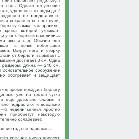
 приготавливают родильную
от воды. Однако это условие
тах, удаленных от воды до 2
водопоев не представляют
жди и сохраняются еще лужи,
берлогу самка, как правило,
я крона которой укрывает
 случаях берлоги находились
ами ивы и т. д. Обычно они
ывает в почве небольшое
авой. Вокруг него и сверху
близи от берлоги вырывает с
ывания достигает 3 см. Одна
е размеры: длина — 240 см,
и основательное сооружение
Оно обогревает и защищает
ткое время покидает берлогу
денные уже на третьи сутки
ни еще довольно слабые и
льно подрастают и довольно
2—3 недели свинья яростно
ни приобретут некоторую
степенно ослабевает.
чение года не одинаковы.
ято среднее число поросят,