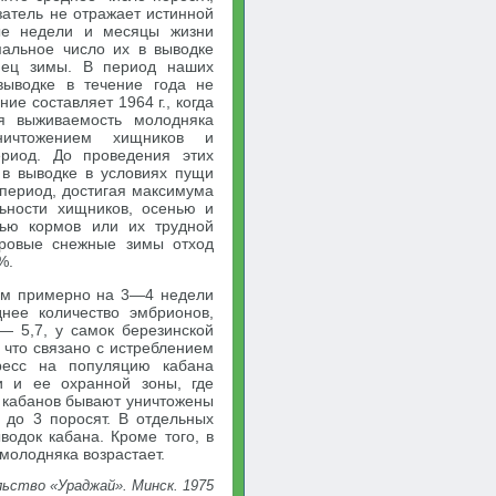
затель не отражает истинной
ые недели и месяцы жизни
мальное число их в выводке
нец зимы. В период наших
выводке в течение года не
ие составляет 1964 г., когда
я выживаемость молодняка
ничтожением хищников и
ериод. До проведения этих
 в выводке в условиях пущи
 период, достигая максимума
льности хищников, осенью и
тью кормов или их трудной
уровые снежные зимы отход
%.
ом примерно на 3—4 недели
нее количество эмбрионов,
— 5,7, у самок березинской
 что связано с истреблением
ресс на популяцию кабана
и и ее охранной зоны, где
 кабанов бывают уничтожены
 до 3 поросят. В отдельных
водок кабана. Кроме того, в
молодняка возрастает.
ельство «Ураджай». Минск. 1975