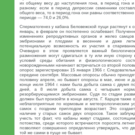
их общему весу до наступления гона, в период гона и
разному: если в период депрессии семенники составл
общего веса, то в период гона они равны соответственно
периоде — 74,0 и 26,0%.
Сперматогенез у кабана Беловежской пущи растянут к о
январь; в феврале он постепенно ослабевает. Получен
изменениях репродуктивных органов и желез самцов
эмбрионами и плодами в весенние и даже летн
потенциальную возможность их участия в спариван
Очевидно в этом проявляется важный биологичес
размножения могут сдвигаться в ту или иную сторону 
условий среды обитания и физиологического сос
новорожденными начинают встречаться со второй полов
опорос зарегистрирован 15 января 1966 г. Следовательн
середине сентября. Массовые опоросы обычно приходят
половину апреля, но бывают опоросы в мае, июне и да
конце июля 1964 г. нами была добыта самка с двумя п
дней, а 8 июля добыта самка с четырьмя норм
резорбирующимися эмбрионами. Судя по стадии разви
должен был произойти в конце августа. Г. Карцов также
неблагоприятные по кормовым и метеорологическим ус
самок с поздним приплодом возрастает. Это создает
наличие у старых самок двух опоросов. Такое заблуж
учесть тот факт, что кабаны живут стадами, состоящи
потомства, среди которого встречаются поросята летн
позволяют совершенно определенно утверждать, что дв
той же самки в пуще не бывает.