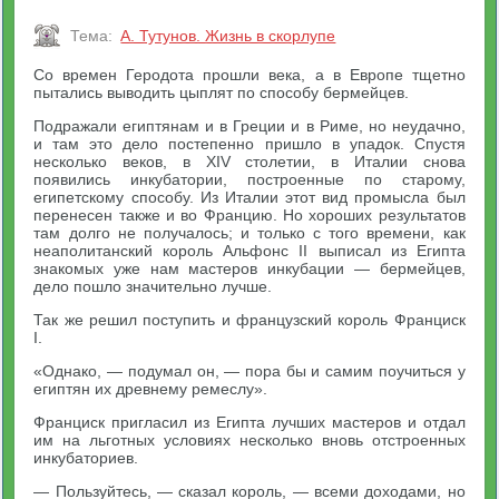
Тема:
А. Тутунов. Жизнь в скорлупе
Со времен Геродота прошли века, а в Европе тщетно
пытались выводить цыплят по способу бермейцев.
Подражали египтянам и в Греции и в Риме, но неудачно,
и там это дело постепенно пришло в упадок. Спустя
несколько веков, в XIV столетии, в Италии снова
появились инкубатории, построенные по старому,
египетскому способу. Из Италии этот вид промысла был
перенесен также и во Францию. Но хороших результатов
там долго не получалось; и только с того времени, как
неаполитанский король Альфонс II выписал из Египта
знакомых уже нам мастеров инкубации — бермейцев,
дело пошло значительно лучше.
Так же решил поступить и французский король Франциск
I.
«Однако, — подумал он, — пора бы и самим поучиться у
египтян их древнему ремеслу».
Франциск пригласил из Египта лучших мастеров и отдал
им на льготных условиях несколько вновь отстроенных
инкубаториев.
— Пользуйтесь, — сказал король, — всеми доходами, но