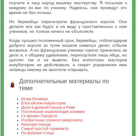
поучите и наш народ вашему мастерству. Я посылаю к
каждому из вас по ученику. Надеюсь, они проведут это
время не без пользы.
Но бермейцы перехитрили французского короля. Они
делали все как будто и на виду у приставленных к ним
учеников, но толком ничего не объясняли.
Когда прошел положенный срок, бермейцы, поблагодарив
доброго короля за тугие кошели нажитых денег, отбыли
восвояси. А их французские ученики горячо принялись за
дело и, к общему удивлению, перепортили лишь яйца, но
цыплят так и не вывели. Без египетских мастеров
инкубатории не действовали, а секрет управления ими
хитрецы никому не захотели открывать.
Дополнительные материалы по
теме
Бочка Реомюра
В Китайском инкубатории
Дыня в древней Греции и Риме
Поэтическая энциклопедия алхимии
Со времен Геродота
Изобретение сложного микроскопа
Кианская порода
Самый простой термометр
На фабрике птицы