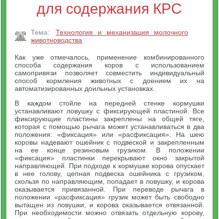
для содержания КРС
Тема:
Технология и механизация молочного
животноводства
Как уже отмечалось, применение комбинированного
способа содержания коров с использованием
самопривязи позволяет совместить индивидуальный
способ кормления животных с доением их на
автоматизированных доильных установках.
В каждом стойле на передней стенке кормушки
устанавливают ловушку с фиксирующей пластиной. Все
фиксирующие пластины закреплены на общей тяге,
которая с помощью рычага может устанавливаться в два
положения: «фиксация» или «расфиксация». На шею
коровы надевают ошейник с подвеской и закрепленным
на ее конце резиновым грузиком. В положении
«фиксация» пластинки перекрывают окно закрытой
направляющей. При подходе к кормушке корова опускает
в нее голову, цепная подвеска ошейника с грузиком,
скользя по направляющим, попадает в ловушку, и корова
оказывается привязанной. При переводе рычага в
положении «расфиксация» грузик может быть свободно
вытащен из ловушки, и корова оказывается отвязанной.
При необходимости можно отвязать отдельную корову,