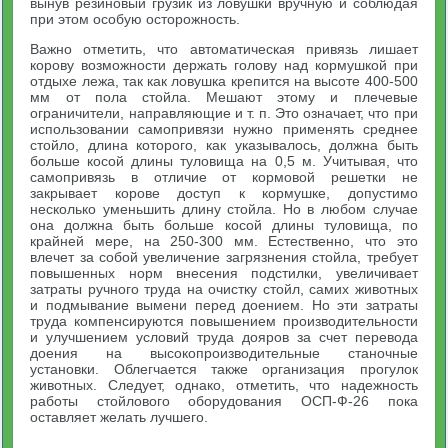
вынув резиновый грузик из ловушки вручную и соблюдая
при этом особую осторожность.
Важно отметить, что автоматическая привязь лишает
корову возможности держать голову над кормушкой при
отдыхе лежа, так как ловушка крепится на высоте 400-500
мм от пола стойла. Мешают этому и плечевые
ограничители, направляющие и т. п. Это означает, что при
использовании самопривязи нужно применять среднее
стойло, длина которого, как указывалось, должна быть
больше косой длины туловища на 0,5 м. Учитывая, что
самопривязь в отличие от кормовой решетки не
закрывает корове доступ к кормушке, допустимо
несколько уменьшить длину стойла. Но в любом случае
она должна быть больше косой длины туловища, по
крайней мере, на 250-300 мм. Естественно, что это
влечет за собой увеличение загрязнения стойла, требует
повышенных норм внесения подстилки, увеличивает
затраты ручного труда на очистку стойл, самих животных
и подмывание вымени перед доением. Но эти затраты
труда компенсируются повышением производительности
и улучшением условий труда дояров за счет перевода
доения на высокопроизводительные станочные
установки. Облегчается также организация прогулок
животных. Следует, однако, отметить, что надежность
работы стойлового оборудования ОСП-Ф-26 пока
оставляет желать лучшего.