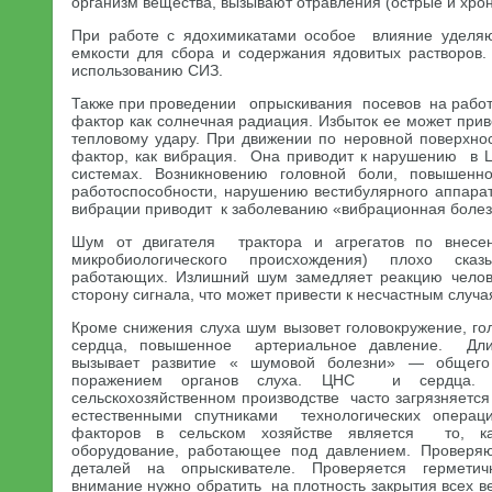
организм вещества, вызывают отравления (острые и хрон
При работе с ядохимикатами особое влияние уделя
емкости для сбора и содержания ядовитых растворов
использованию СИЗ.
Также при проведении опрыскивания посевов на работн
фактор как солнечная радиация. Избыток ее может прив
тепловому удару. При движении по неровной поверхнос
фактор, как вибрация. Она приводит к нарушению в 
системах. Возникновению головной боли, повышенн
работоспособности, нарушению вестибулярного аппара
вибрации приводит к заболеванию «вибрационная болез
Шум от двигателя трактора и агрегатов по внесен
микробиологического происхождения) плохо сказ
работающих. Излишний шум замедляет реакцию чело
сторону сигнала, что может привести к несчастным случа
Кроме снижения слуха шум вызовет головокружение, го
сердца, повышенное артериальное давление. Дли
вызывает развитие « шумовой болезни» — общего
поражением органов слуха. ЦНС и сердца. 
сельскохозяйственном производстве часто загрязняетс
естественными спутниками технологических опер
факторов в сельском хозяйстве является то, ка
оборудование, работающее под давлением. Проверяю
деталей на опрыскивателе. Проверяется герметич
внимание нужно обратить на плотность закрытия всех в