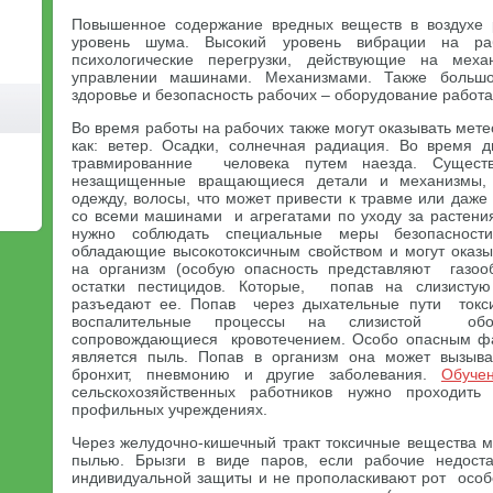
Повышенное содержание вредных веществ в воздухе
уровень шума. Высокий уровень вибрации на р
психологические перегрузки, действующие на меха
управлении машинами. Механизмами. Также больш
здоровье и безопасность рабочих – оборудование рабо
Во время работы на рабочих также могут оказывать мете
как: ветер. Осадки, солнечная радиация. Во время 
травмированние человека путем наезда. Существ
незащищенные вращающиеся детали и механизмы, 
одежду, волосы, что может привести к травме или даже
со всеми машинами и агрегатами по уходу за растени
нужно соблюдать специальные меры безопасност
обладающие высокотоксичным свойством и могут оказ
на организм (особую опасность представляют газо
остатки пестицидов. Которые, попав на слизистую
разъедают ее. Попав через дыхательные пути ток
воспалительные процессы на слизистой обол
сопровождающиеся кровотечением. Особо опасным ф
является пыль. Попав в организм она может вызыв
бронхит, пневмонию и другие заболевания.
Обуче
сельскохозяйственных работников нужно проходить
профильных учреждениях.
Через желудочно-кишечный тракт токсичные вещества мо
пылью. Брызги в виде паров, если рабочие недоста
индивидуальной защиты и не прополаскивают рот особ