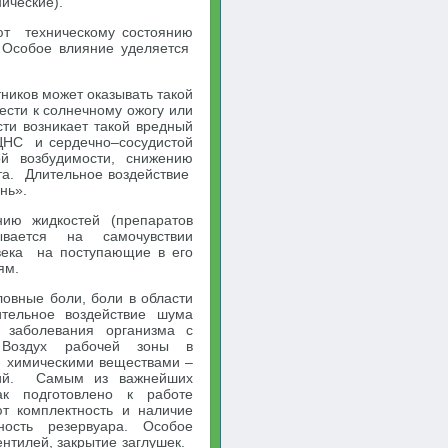
ические).
ют техническому состоянию
. Особое влияние уделяется
иков может оказывать такой
ести к солнечному ожогу или
ти возникает такой вредный
ЦНС и сердечно–сосудистой
ой возбудимости, снижению
та. Длительное воздействие
нь».
ию жидкостей (препаратов
ывается на самочувствии
века на поступающие в его
ям.
ловные боли, боли в области
тельное воздействие шума
 заболевания организма с
Воздух рабочей зоны в
я химическими веществами –
аций. Самым из важнейших
к подготовлено к работе
т комплектность и наличие
ность резервуара. Особое
ентилей, закрытие заглушек.