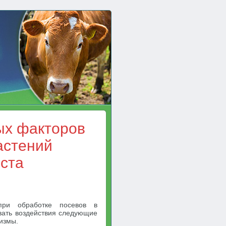
ых факторов
астений
ста
ри обработке посевов в
ывать воздействия следующие
измы.