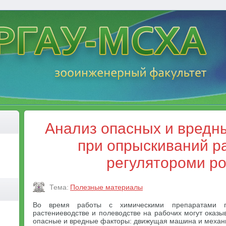
Анализ опасных и вредн
при опрыскиваний р
регулятороми ро
Тема:
Полезные материалы
Во время работы с химическими препаратами п
растениеводстве и полеводстве на рабочих могут оказ
опасные и вредные факторы: движущая машина и механ