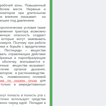
 рабочей зоны. Повышенный
абочем месте. Нервные и
низаторов при длительном
ое влияние оказывает на
тающее под давлением.
орологические условия такие
движения трактора возможно
енную опасность создают
которые могут зажевывать
 смерти. Поэтому при работе
ями и борьбе с вредителями
и. Пестициды – вещества
ывать отравляющее действие
образные и парообразующие
 оболочку, впитываются и
сичные вещества вызывают
очке органов дыхания,
актором в растениеводстве
ать пневмокониоз, полевой
ние по охране труда
для
 только в аккредитованных
гут попасть в полость рта с
точно используют средства
енно перед едой. Попадая в