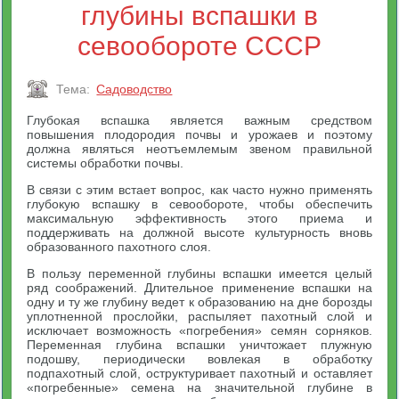
глубины вспашки в
севообороте СССР
Тема:
Садоводство
Глубокая вспашка является важным средством
повышения плодородия почвы и урожаев и поэтому
должна являться неотъемлемым звеном правильной
системы обработки почвы.
В связи с этим встает вопрос, как часто нужно применять
глубокую вспашку в севообороте, чтобы обеспечить
максимальную эффективность этого приема и
поддерживать на должной высоте культурность вновь
образованного пахотного слоя.
В пользу переменной глубины вспашки имеется целый
ряд соображений. Длительное применение вспашки на
одну и ту же глубину ведет к образованию на дне борозды
уплотненной прослойки, распыляет пахотный слой и
исключает возможность «погребения» семян сорняков.
Переменная глубина вспашки уничтожает плужную
подошву, периодически вовлекая в обработку
подпахотный слой, оструктуривает пахотный и оставляет
«погребенные» семена на значительной глубине в