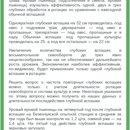
трава, яровая пшеница, подсолнечник и свекла, яровая
пшеница) изучалась эффективность одной, двух и трех
глубоких обработок в ротации по сравнению с ежегодной
обычной вспашкой.
Однократная глубокая вспашка на 32 см проводилась под
овес с подсевом трав, двухкратная — под овес и
пропашные, трехкратная — под овес, пропашные и в
пару. Обычная вспашка под пропашные культуры
проводилась на 25, а под все остальные — на 22 см.
Увеличение количества глубоких вспашек в
восьмипольном севообороте до трех явно
нецелесообразно, так как не обеспечивает дальнейшего
роста урожаев. Экономически наиболее аффективным,
по-видимому, будет применение только одной глубокой
вспашки в ротацию.
Решить вопрос о частоте повторных глубоких вспашек
можно только с учетом длительности ротации
севооборота и состава культур в нем. Некоторые указания
по этому вопросу можно получить из наших данных о
длительности последействия глубокой вспашки.
Урожай яровой пшеницы на четвертый год после глубокой
вспашки на Безенчукской опытной станции в среднем за
три года был выше контроля на 1,2 ц/га, озимой ржи — на
1,4 ц/га. На пятый год действие глубокой вспашки на
зерновых затухало.