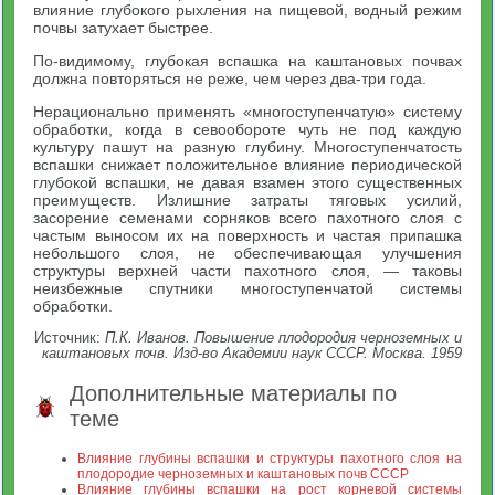
влияние глубокого рыхления на пищевой, водный режим
почвы затухает быстрее.
По-видимому, глубокая вспашка на каштановых почвах
должна повторяться не реже, чем через два-три года.
Нерационально применять «многоступенчатую» систему
обработки, когда в севообороте чуть не под каждую
культуру пашут на разную глубину. Многоступенчатость
вспашки снижает положительное влияние периодической
глубокой вспашки, не давая взамен этого существенных
преимуществ. Излишние затраты тяговых усилий,
засорение семенами сорняков всего пахотного слоя с
частым выносом их на поверхность и частая припашка
небольшого слоя, не обеспечивающая улучшения
структуры верхней части пахотного слоя, — таковы
неизбежные спутники многоступенчатой системы
обработки.
Источник:
П.К. Иванов. Повышение плодородия черноземных и
каштановых почв. Изд-во Академии наук СССР. Москва. 1959
Дополнительные материалы по
теме
Влияние глубины вспашки и структуры пахотного слоя на
плодородие черноземных и каштановых почв СССР
Влияние глубины вспашки на рост корневой системы