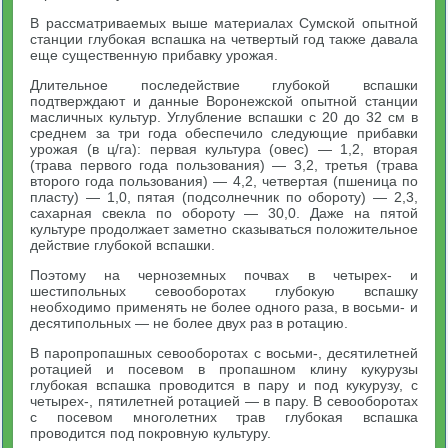
В рассматриваемых выше материалах Сумской опытной
станции глубокая вспашка на четвертый год также давала
еще существенную прибавку урожая.
Длительное последействие глубокой вспашки
подтверждают и данные Воронежской опытной станции
масличных культур. Углубление вспашки с 20 до 32 см в
среднем за три года обеспечило следующие прибавки
урожая (в ц/га): первая культура (овес) — 1,2, вторая
(трава первого года пользования) — 3,2, третья (трава
второго года пользования) — 4,2, четвертая (пшеница по
пласту) — 1,0, пятая (подсолнечник по обороту) — 2,3,
сахарная свекла по обороту — 30,0. Даже на пятой
культуре продолжает заметно сказываться положительное
действие глубокой вспашки.
Поэтому на черноземных почвах в четырех- и
шестипольных севооборотах глубокую вспашку
необходимо применять не более одного раза, в восьми- и
десятипольных — не более двух раз в ротацию.
В паропропашных севооборотах с восьми-, десятилетней
ротацией и посевом в пропашном клину кукурузы
глубокая вспашка проводится в пару и под кукурузу, с
четырех-, пятилетней ротацией — в пару. В севооборотах
с посевом многолетних трав глубокая вспашка
проводится под покровную культуру.