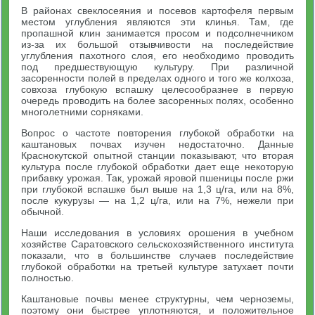
В районах свеклосеяния и посевов картофеля первым
местом углубления являются эти клинья. Там, где
пропашной клин занимается просом и подсолнечником
из-за их большой отзывчивости на последействие
углубления пахотного слоя, его необходимо проводить
под предшествующую культуру. При различной
засоренности полей в пределах одного и того же колхоза,
совхоза глубокую вспашку целесообразнее в первую
очередь проводить на более засоренных полях, особенно
многолетними сорняками.
Вопрос о частоте повторения глубокой обработки на
каштановых почвах изучен недостаточно. Данные
Краснокутской опытной станции показывают, что вторая
культура после глубокой обработки дает еще некоторую
прибавку урожая. Так, урожай яровой пшеницы после ржи
при глубокой вспашке был выше на 1,3 ц/га, или на 8%,
после кукурузы — на 1,2 ц/га, или на 7%, нежели при
обычной.
Наши исследования в условиях орошения в учебном
хозяйстве Саратовского сельскохозяйственного института
показали, что в большинстве случаев последействие
глубокой обработки на третьей культуре затухает почти
полностью.
Каштановые почвы менее структурны, чем черноземы,
поэтому они быстрее уплотняются, и положительное