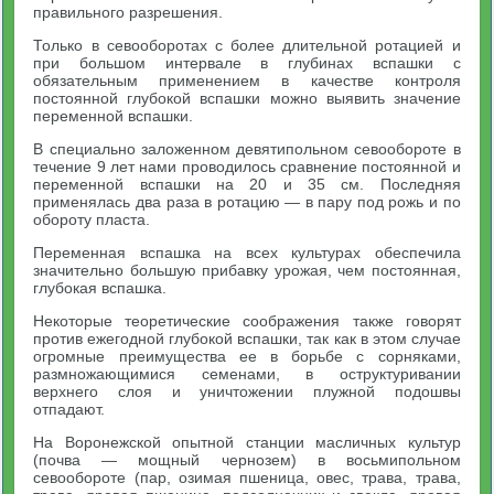
правильного разрешения.
Только в севооборотах с более длительной ротацией и
при большом интервале в глубинах вспашки с
обязательным применением в качестве контроля
постоянной глубокой вспашки можно выявить значение
переменной вспашки.
В специально заложенном девятипольном севообороте в
течение 9 лет нами проводилось сравнение постоянной и
переменной вспашки на 20 и 35 см. Последняя
применялась два раза в ротацию — в пару под рожь и по
обороту пласта.
Переменная вспашка на всех культурах обеспечила
значительно большую прибавку урожая, чем постоянная,
глубокая вспашка.
Некоторые теоретические соображения также говорят
против ежегодной глубокой вспашки, так как в этом случае
огромные преимущества ее в борьбе с сорняками,
размножающимися семенами, в оструктуривании
верхнего слоя и уничтожении плужной подошвы
отпадают.
На Воронежской опытной станции масличных культур
(почва — мощный чернозем) в восьмипольном
севообороте (пар, озимая пшеница, овес, трава, трава,