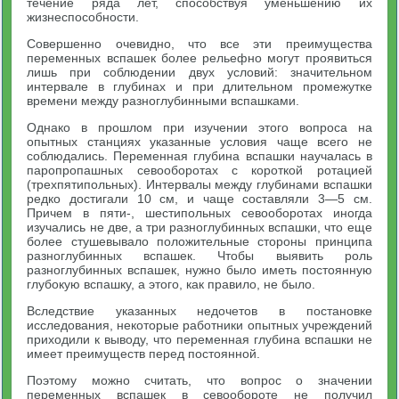
течение ряда лет, способствуя уменьшению их
жизнеспособности.
Совершенно очевидно, что все эти преимущества
переменных вспашек более рельефно могут проявиться
лишь при соблюдении двух условий: значительном
интервале в глубинах и при длительном промежутке
времени между разноглубинными вспашками.
Однако в прошлом при изучении этого вопроса на
опытных станциях указанные условия чаще всего не
соблюдались. Переменная глубина вспашки научалась в
паропропашных севооборотах с короткой ротацией
(трехпятипольных). Интервалы между глубинами вспашки
редко достигали 10 см, и чаще составляли 3—5 см.
Причем в пяти-, шестипольных севооборотах иногда
изучались не две, а три разноглубинных вспашки, что еще
более стушевывало положительные стороны принципа
разноглубинных вспашек. Чтобы выявить роль
разноглубинных вспашек, нужно было иметь постоянную
глубокую вспашку, а этого, как правило, не было.
Вследствие указанных недочетов в постановке
исследования, некоторые работники опытных учреждений
приходили к выводу, что переменная глубина вспашки не
имеет преимуществ перед постоянной.
Поэтому можно считать, что вопрос о значении
переменных вспашек в севообороте не получил