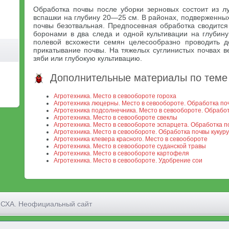
Обработка почвы после уборки зерновых состоит из л
вспашки на глубину 20—25 см. В районах, подверженных
почвы безотвальная. Предпосевная обработка сводится
боронами в два следа и одной культивации на глуби
полевой всхожести семян целесообразно проводить д
прикатывание почвы. На тяжелых суглинистых почвах 
зяби или глубокую культивацию.
Дополнительные материалы по теме
Агротехника. Место в севообороте гороха
Агротехника люцерны. Место в севообороте. Обработка п
Агротехника подсолнечника. Место в севообороте. Обрабо
Агротехника. Место в севообороте свеклы
Агротехника. Место в севообороте эспарцета. Обработка 
Агротехника. Место в севообороте. Обработка почвы кукур
Агротехника клевера красного. Место в севообороте
Агротехника. Место в севообороте суданской травы
Агротехника. Место в севообороте картофеля
Агротехника. Место в севообороте. Удобрение сои
МСХА. Неофициальный сайт