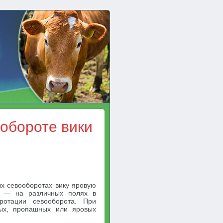
ообороте вики
х севооборотах вику яровую
х — на различных полях в
ротации севооборота. При
ых, пропашных или яровых