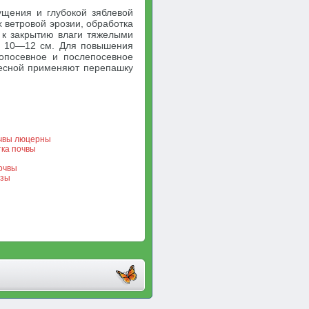
ущения и глубокой зяблевой
 ветровой эрозии, обработка
 к закрытию влаги тяжелыми
ну 10—12 см. Для повышения
опосевное и послепосевное
весной применяют перепашку
очвы люцерны
тка почвы
почвы
узы