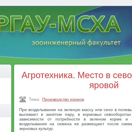
Агротехника. Место в сев
яровой
Тема:
Производство кормов
При возделывании на зеленую массу или сено в полевы
высевают в занятом пару, в кормовых севооборота
зависимости от потребности в зеленом корме и 
возделывании на семена ее размещают после озим
зерновых культур.