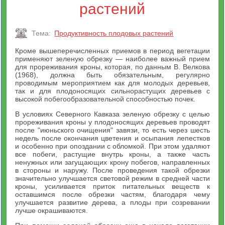
растений
Тема:
Продуктивность плодовых растений
Кроме вышеперечисленных приемов в период вегетации
применяют зеленую обрезку — наиболее важный прием
для прореживания кроны, которая, по данным В. Велкова
(1968), должна быть обязательным, регулярно
проводимым мероприятием как для молодых деревьев,
так и для плодоносящих сильнорастущих деревьев с
высокой побегообразовательной способностью почек.
В условиях Северного Кавказа зеленую обрезку с целью
прореживания кроны у плодоносящих деревьев проводят
после "июньского очищения" завязи, то есть через шесть
недель после окончания цветения и осыпания лепестков
и особенно при опоздании с обломкой. При этом удаляют
все побеги, растущие внутрь кроны, а также часть
ненужных или загущающих крону побегов, направленных
в стороны и наружу. После проведения такой обрезки
значительно улучшается световой режим в средней части
кроны, усиливается приток питательных веществ к
оставшимся после обрезки частям, благодаря чему
улучшается развитие дерева, а плоды при созревании
лучше окрашиваются.