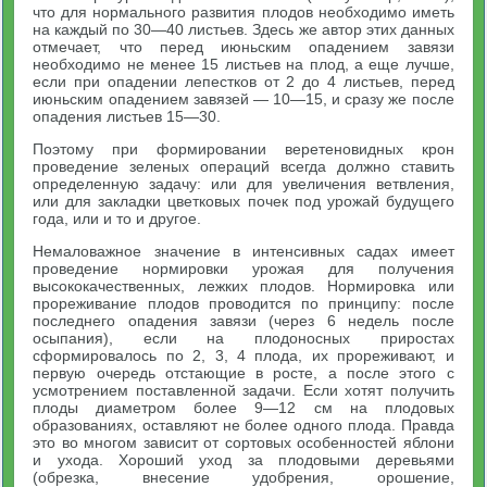
что для нормального развития плодов необходимо иметь
на каждый по 30—40 листьев. Здесь же автор этих данных
отмечает, что перед июньским опадением завязи
необходимо не менее 15 листьев на плод, а еще лучше,
если при опадении лепестков от 2 до 4 листьев, перед
июньским опадением завязей — 10—15, и сразу же после
опадения листьев 15—30.
Поэтому при формировании веретеновидных крон
проведение зеленых операций всегда должно ставить
определенную задачу: или для увеличения ветвления,
или для закладки цветковых почек под урожай будущего
года, или и то и другое.
Немаловажное значение в интенсивных садах имеет
проведение нормировки урожая для получения
высококачественных, лежких плодов. Нормировка или
прореживание плодов проводится по принципу: после
последнего опадения завязи (через 6 недель после
осыпания), если на плодоносных приростах
сформировалось по 2, 3, 4 плода, их прореживают, и
первую очередь отстающие в росте, а после этого с
усмотрением поставленной задачи. Если хотят получить
плоды диаметром более 9—12 см на плодовых
образованиях, оставляют не более одного плода. Правда
это во многом зависит от сортовых особенностей яблони
и ухода. Хороший уход за плодовыми деревьями
(обрезка, внесение удобрения, орошение,