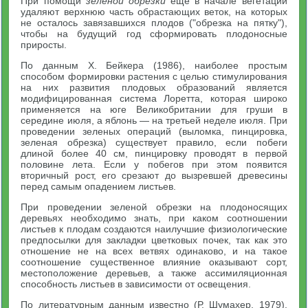
При помощи
зеленой обрезки
еще в начале вегетации
удаляют верхнюю часть обрастающих веток, на которых
не осталось завязавшихся плодов ("обрезка на пятку"),
чтобы на будущий год сформировать плодоносные
приросты.
По данным X. Бейкера (1986), наиболее простым
способом формировки растения с целью стимулирования
на них развития плодовых образований является
модифицированная система Лоретта, которая широко
применяется на юге Великобритании для груши в
середине июля, а яблонь — на третьей неделе июля. При
проведении зеленых операций (выломка, пинцировка,
зеленая обрезка) существует правило, если побеги
длиной более 40 см, пинцировку проводят в первой
половине лета. Если у побегов при этом появится
вторичный рост, его срезают до вызревшей древесины
перед самым опадением листьев.
При проведении зеленой обрезки на плодоносящих
деревьях необходимо знать, при каком соотношении
листьев к плодам создаются наилучшие физиологические
предпосылки для закладки цветковых почек, так как это
отношение не на всех ветвях одинаково, и на такое
соотношение существенное влияние оказывают сорт,
местоположение деревьев, а также ассимиляционная
способность листьев в зависимости от освещения.
По литературным данным известно (Р. Шумахер, 1979),