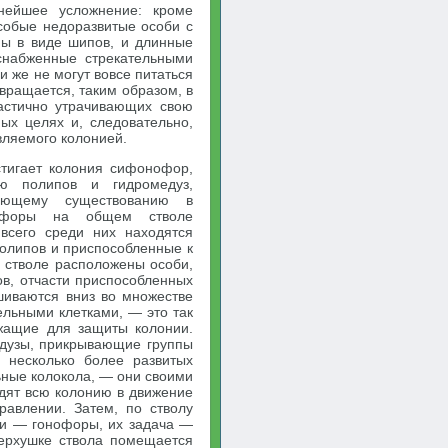
нейшее усложнение: кроме
собые недоразвитые особи с
ны в виде шипов, и длинные
снабженные стрекательными
и же не могут вовсе питаться
вращается, таким образом, в
астично утрачивающих свою
ых целях и, следовательно,
вляемого колонией.
тигает колония сифонофор,
ию полипов и гидромедуз,
ающему существованию в
нофоры на общем стволе
 всего среди них находятся
олипов и приспособленные к
 стволе расположены особи,
в, отчасти приспособленных
ешиваются вниз во множестве
льными клетками, — это так
жащие для защиты колонии.
дузы, прикрывающие группы
а несколько более развитых
ные колокола, — они своими
дят всю колонию в движение
равлении. Затем, по стволу
би — гонофоры, их задача —
верхушке ствола помещается