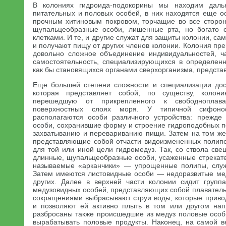
В колониях гидроида-подокорины мы находим даль
питательных и половых особей, в них находятся еще о
прочным хитиновым покровом, торчащие во все сторо
щупальцеобразные особи, лишенные рта, но богато 
клетками. И те, и другие служат для защиты колонии, сам
и получают пищу от других членов колонии. Колония пре
довольно сложное объединение индивидуальностей, ч
самостоятельность, специализирующихся в определенн
как бы становящихся органами сверхорганизма, предста
Еще большей степени сложности и специализации дос
которая представляет собой, по существу, колон
перешедшую от прикрепленного к свободноплав
поверхностных слоях моря. У типичной сифо
располагаются особи различного устройства: прежде
особи, сохранившие форму и строение гидроподобных п
захватыванию и перевариванию пищи. Затем на том же
представляющие собой отчасти видоизмененных полипо
для той или иной цели гидромедуз. Так, со ствола св
длинные, щупальцеобразные особи, усаженные стрекате
называемые «арканчики» — упрощенные полипы, слу
Затем имеются листовидные особи — недоразвитые ме
других. Далее в верхней части колонии сидит групп
медузовидных особей, представляющих собой плаватель
сокращениями выбрасывают струи воды, которые приво
и позволяют ей активно плыть в том или другом нап
разбросаны также происшедшие из медуз половые осо
вырабатывать половые продукты. Наконец, на самой 