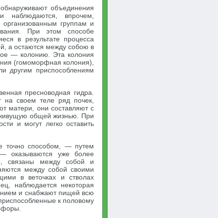
 обнаруживают объединения
и наблюдаются, впрочем,
о организованным группам и
вания. При этом способе
еся в результате процесса
й, а остаются между собою в
елое — колонию. Эта колония
ения (гомоморфная колония),
ли другим приспособлениям
енная пресноводная гидра.
 на своем теле ряд почек,
от матери, они составляют с
живущую общей жизнью. При
ости и могут легко оставить
е точно способом, — путем
 — оказываются уже более
ы, связаны между собой и
няются между собой своими
щими в веточках и стволах
нец, наблюдается некоторая
танием и снабжают пищей всю
 приспособленные к половому
офоры.