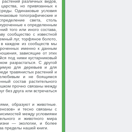
 растений различных видов,
 царства, но привязанных к
среды. Одинаковые условия
динаковые топографические и
спределение света, столь
риуроченные к определенным
ний того или иного состава,
ву сообщество с известной
емный луг, торфяное болото,
о в каждом из сообществ мы
уроченных именно к данным
ношения, зависящие от этих
ийся под ними кустарниковый
ком разрастаться. С другой
одимую для деревьев и для
среди травянистых растений и
енелюбивым и не боящимся
нный состав растительного
ишком прочно связаны между
уг без друга или встречаться
ями, образуют и животные.
енозов» и тесно связаны с
ависимостей между условиями
ельного и животного мира
жизни — экологии, и более
за пределы нашей книги.