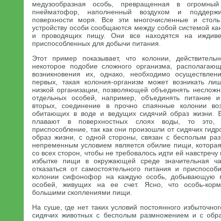
медузообразная особь, превращенная в огромны
пнейматофор, наполненный воздухом и поддер
поверхности моря. Все эти многочисленные и стол
устройству особи сообщаются между собой системой ка
и проводящих пищу. Они все находятся на иждиве
приспособленных для добычи питания.
Этот пример показывает, что колонии, действитель
некоторое подобие сложного организма, располагающ
возникновения их, однако, необходимо осуществлени
первых, такая колония-организм может возникать ли
низкой организации, позволяющей объединять неслож
отдельных особей, например, объединять питание 
вторых, соединение в прочно спаянные колонии во
обитающих в воде и ведущих сидячий образ жизни.
плавают в поверхностных слоях воды, то это, 
приспособление, так как они произошли от сидячих гид
образ жизни, с одной стороны, связан с бесполым ра
непременным условием является обилие пищи, которая
со всех сторон, чтобы не требовалось идти ей навстречу 
избытке пищи в окружающей среде значительная ча
отказаться от самостоятельного питания и приспособ
колонии сифонофор на каждую особь, добывающую п
особей, живущих на ее счет. Ясно, что особь-кор
большими скоплениями пищи.
На суше, где нет таких условий постоянного избыточно
сидячих животных с бесполым размножением и с обра