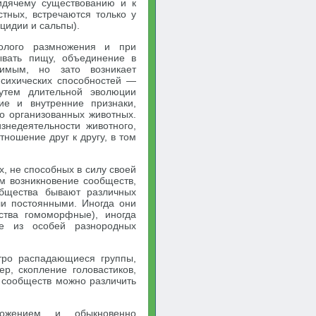
идячему существованию и к
тных, встречаются только у
цидии и сальпы).
полого размножения и при
ывать пищу, объединение в
вимым, но зато возникает
психических способностей —
путем длительной эволюции
ие и внутренние признаки,
ко организованных животных.
знедеятельности животного,
ношение друг к другу, в том
, не способных в силу своей
м возникновение сообществ,
общества бывают различных
ли постоянными. Иногда они
ства гомоморфные), иногда
е из особей разнородных
тро распадающиеся группы,
р, скопление головастиков,
 сообществ можно различить
ожением и обыкновенно