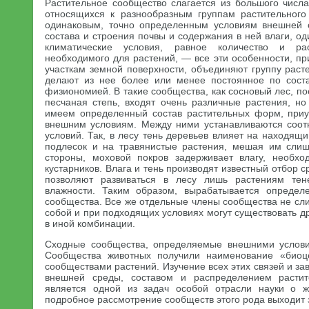
Растительное сообщество слагается из большого числа
относящихся к разнообразным группам растительного
одинаковым, точно определенным условиям внешней 
состава и строения почвы и содержания в ней влаги, о
климатические условия, равное количество и ра
необходимого для растений, — все эти особенности, п
участкам земной поверхности, объединяют группу расте
делают из нее более или менее постоянное по соста
физиономией. В такие сообщества, как сосновый лес, по
песчаная степь, входят очень различные растения, н
имеем определенный состав растительных форм, при
внешним условиям. Между ними устанавливаются соот
условий. Так, в лесу тень деревьев влияет на находящ
подлесок и на травянистые растения, мешая им слиш
стороны, моховой покров задерживает влагу, необх
кустарников. Влага и тень производят известный отбор 
позволяют развиваться в лесу лишь растениям т
влажности. Таким образом, вырабатывается определе
сообщества. Все же отдельные члены сообщества не сл
собой и при подходящих условиях могут существовать др
в иной комбинации.
Сходные сообщества, определяемые внешними услови
Сообщества животных получили наименование «биоц
сообществами растений. Изучение всех этих связей и з
внешней среды, составом и распределением растит
является одной из задач особой отрасли науки о 
подробное рассмотрение сообществ этого рода выходит 