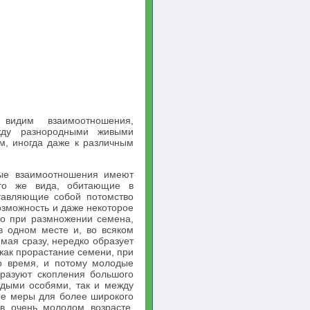
видим взаимоотношения,
ежду разнородными живыми
м, иногда даже к различным
ные взаимоотношения имеют
ого же вида, обитающие в
ставляющие собой потомство
озможность и даже некоторое
ко при размножении семена,
в одном месте и, во всяком
емая сразу, нередко образует
 как прорастание семени, при
но время, и потому молодые
бразуют скопления большого
одыми особями, так и между
ые меры для более широкого
в очень молодом возрасте.