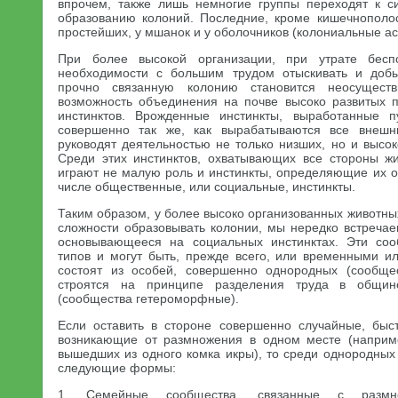
впрочем, также лишь немногие группы переходят к с
образованию колоний. Последние, кроме кишечнополос
простейших, у мшанок и у оболочников (колониальные ас
При более высокой организации, при утрате бес
необходимости с большим трудом отыскивать и доб
прочно связанную колонию становится неосущест
возможность объединения на почве высоко развитых 
инстинктов. Врожденные инстинкты, выработанные 
совершенно так же, как вырабатываются все внешн
руководят деятельностью не только низших, но и высо
Среди этих инстинктов, охватывающих все стороны жи
играют не малую роль и инстинкты, определяющие их от
числе общественные, или социальные, инстинкты.
Таким образом, у более высоко организованных животных
сложности образовывать колонии, мы нередко встречае
основывающееся на социальных инстинктах. Эти со
типов и могут быть, прежде всего, или временными и
состоят из особей, совершенно однородных (сообще
строятся на принципе разделения труда в общин
(сообщества гетероморфные).
Если оставить в стороне совершенно случайные, быс
возникающие от размножения в одном месте (наприме
вышедших из одного комка икры), то среди однородных
следующие формы:
1.
Семейные сообщества
, связанные с размн