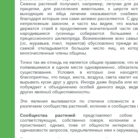
Семена растений получают, например, летучки для р
прицепки, для расселения животными, к шерсти ко
выходящие из яйца личинки оказываются снабжен
благодаря которым они сами активно расселяются. С дру
непреложным законом, и часто мы видим, что маль
держатся стаей в продолжение значительной части с
народившиеся гусеницы собираются большими с
прецессионного шелкопряда. Возникновение всех сам
(ос, муравьев, пчел, термитов) обусловлено прежде в
самкой откладывается большое число яиц, из кото
многочисленные члены общины.
Точно так же отнюдь не является общим правилом, что
появившимися в одном месте одновременно, обязател
существование. Условия, в которых они находят
благоприятны, что пищи, места, воздуха, света хватит на
вырывать куски друг у друга. Иногда даже борьба или к
побуждает к объединению особей данного вида, веде
других
явлений общественности
.
Эти явления выливаются по степени сложности в
различаем сообщества растений, колонии и сообщества 
Сообщества растений
представляют собою 
соответствующую, собственно говоря, колониям 
проистекают, однако, тоже от общности интересов
одинаковости запросов, предъявляемых ими к окружающ