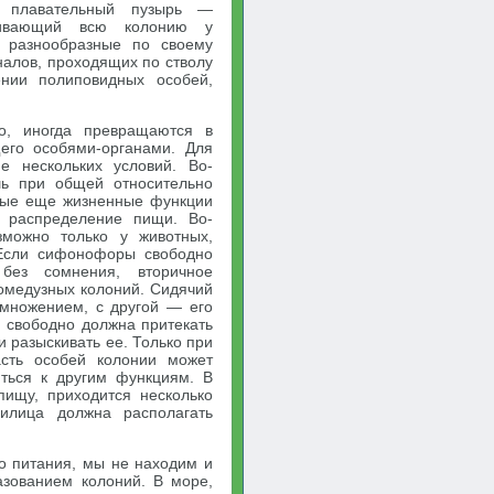
й плавательный пузырь —
живающий всю колонию у
ь разнообразные по своему
налов, проходящих по стволу
нии полиповидных особей,
но, иногда превращаются в
его особями-органами. Для
е нескольких условий. Во-
шь при общей относительно
ные еще жизненные функции
и распределение пищи. Во-
зможно только у животных,
 Если сифонофоры свободно
без сомнения, вторичное
ромедузных колоний. Сидячий
змножением, с другой — его
 свободно должна притекать
и разыскивать ее. Только при
сть особей колонии может
иться к другим функциям. В
ищу, приходится несколько
милица должна располагать
го питания, мы не находим и
зованием колоний. В море,