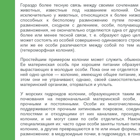
Гораздо более тесную связь между своими сочленами
животных, известные под названием колоний. Он
исключительно у животных, относящихся к более низк
способных к бесполому размножению путем почко
размножения, сходном с делением, особи, получающи
размножения, не окончательно отделяются одна от друго
более или менее тесной связи, т. е. образуют одно ц
может состоять из особей совершенно одинакового стро
или же ее особи различаются между собой по тем и
(гетероморфная колония).
Простейшим примером колонии может служить обыкнов
Ее материнская особь при хорошем питании образует
вырастающих в молодые особи. Пока они не отделятся 
ней одно целое — колонию, имеющую общее питание, 
этом они не утрачивают, однако, своей самостоятельн
материнский организм, оторваться и уплыть.
У морских гидроидов колонии, образующиеся таким ж
почкования на первоначальной материнской особи,
прочными и постоянными. Особи их многочисленн
поддерживаются прочным хитиновым покровом, соеди
полостями и отходящими от них каналами, проходя
колонии, и не могут сами по себе отделиться. Нако
специализацаия их: часто одни особи заняты только пи
колонию, а другие превращаются в те или иные формы,
размножению: в медузоидные почки, в гидромедуз, в гон