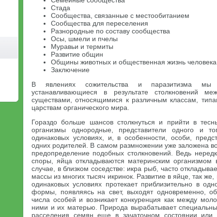
Семейные сообщества
Стада
Сообщества, связанные с местообитанием
Сообщества для переселения
Разнородные по составу сообщества
Осы, шмели и пчелы
Муравьи и термиты
Развитие общин
Общины животных и общественная жизнь человека
Заключение
В явлениях сожительства и паразитизма мы 
устанавливающиеся в результате столкновений м
существами, относящимися к различным классам, типа
царствам органического мира.
Гораздо больше шансов столкнуться и прийти в тес
организмы однородные, представители одного и т
одинаковых условиях, и, в особенности, особи, пред
одних родителей. В самом размножении уже заложена в
предопределение подобных столкновений. Ведь неред
споры, яйца откладываются материнским организмом 
случае, в близком соседстве: икра рыб, часто откладыва
массы из многих тысяч икринок. Развитие в яйце, так же,
одинаковых условиях протекает приблизительно в од
формы, появляясь на свет, выходят одновременно, о
числа особей и возникает конкуренция как между мол
ними и их матерью. Природа вырабатывает специальн
расселения семян еще в зачаточном состоянии или 