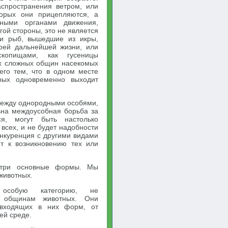
аспространения ветром, или
торых они прицепляются, а
ными органами движения,
гой стороны, это не является
ки рыб, вышедшие из икры,
воей дальнейшей жизни, или
копищами, как гусеницы
ых сложных общин насекомых
сего тем, что в одном месте
рых одновременно выходит
 между однородными особями,
ьна междоусобная борьба за
ся, могут быть настолько
 всех, и не будет надобности
онкуренция с другими видами
т к возникновению тех или
 три основные формы. Мы
животных.
особую категорию, не
и общинам животных. Они
, входящих в них форм, от
ей среде.