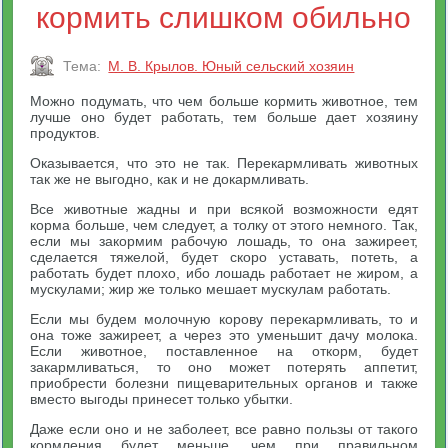
кормить слишком обильно
Тема:
М. В. Крылов. Юный сельский хозяин
Можно подумать, что чем больше кормить животное, тем
лучше оно будет работать, тем больше дает хозяину
продуктов.
Оказывается, что это не так. Перекармливать животных
так же не выгодно, как и не докармливать.
Все животные жадны и при всякой возможности едят
корма больше, чем следует, а толку от этого немного. Так,
если мы закормим рабочую лошадь, то она зажиреет,
сделается тяжелой, будет скоро уставать, потеть, а
работать будет плохо, ибо лошадь работает не жиром, а
мускулами; жир же только мешает мускулам работать.
Если мы будем молочную корову перекармливать, то и
она тоже зажиреет, а через это уменьшит дачу молока.
Если животное, поставленное на откорм, будет
закармливаться, то оно может потерять аппетит,
приобрести болезни пищеварительных органов и также
вместо выгоды принесет только убытки.
Даже если оно и не заболеет, все равно пользы от такого
кормления будет меньше, чем при правильном