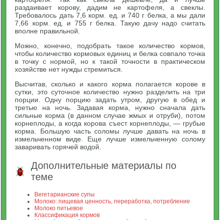
раздаивает корову, дадим не картофеля, а свеклы.
Требовалось дать 7,6 корм. ед. и 740 г белка, а мы дали
7,66 корм. ед. и 755 г белка. Такую дачу надо считать
вполне правильной.
Можно, конечно, подобрать такое количество кормов,
чтобы количество кормовых единиц и белка совпало точка
в точку с нормой, но к такой точности в практическом
хозяйстве нет нужды стремиться.
Высчитав, сколько и какого корма полагается корове в
сутки, это суточное количество нужно разделить на три
порции. Одну порцию задать утром, другую в обед и
третью на ночь. Задавая корма, нужно сначала дать
сильные корма (в данном случае жмых и отруби), потом
корнеплоды, а когда корова съест корнеплоды, — грубые
корма. Большую часть соломы лучше давать на ночь в
измельченном виде. Еще лучше измельченную солому
заваривать горячей водой.
Дополнительные материалы по
теме
Вегетарианские супы
Молоко: пищевая ценность, переработка, потребление
Молоко питьевое
Классификация кормов