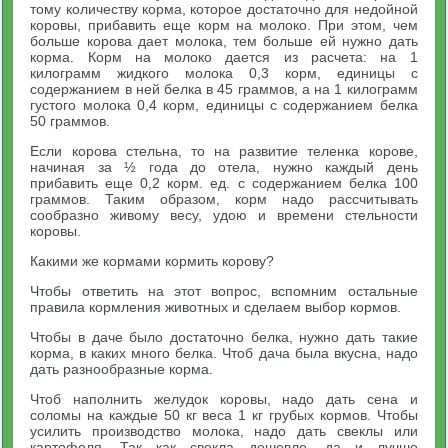
тому количеству корма, которое достаточно для недойной
коровы, прибавить еще корм на молоко. При этом, чем
больше корова дает молока, тем больше ей нужно дать
корма. Корм на молоко дается из расчета: на 1
килограмм жидкого молока 0,3 корм, единицы с
содержанием в ней белка в 45 граммов, а на 1 килограмм
густого молока 0,4 корм, единицы с содержанием белка
50 граммов.
Если корова стельна, то на развитие теленка корове,
начиная за ½ года до отела, нужно каждый день
прибавить еще 0,2 корм. ед. с содержанием белка 100
граммов. Таким образом, корм надо рассчитывать
сообразно живому весу, удою и времени стельности
коровы.
Какими же кормами кормить корову?
Чтобы ответить на этот вопрос, вспомним остальные
правила кормления животных и сделаем выбор кормов.
Чтобы в даче было достаточно белка, нужно дать такие
корма, в каких много белка. Чтоб дача была вкусна, надо
дать разнообразные корма.
Чтоб наполнить желудок коровы, надо дать сена и
соломы на каждые 50 кг веса 1 кг грубых кормов. Чтобы
усилить производство молока, надо дать свеклы или
картофеля. Так как свекла дешевле, да и лучше