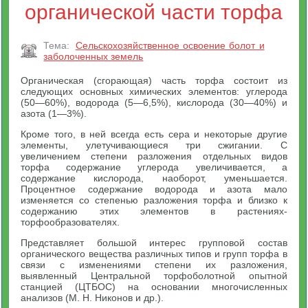
органической части торфа
Тема:
Сельскохозяйственное освоение болот и
заболоченных земель
Органическая (сгорающая) часть торфа состоит из
следующих основных химических элементов: углерода
(50—60%), водорода (5—6,5%), кислорода (30—40%) и
азота (1—3%).
Кроме того, в ней всегда есть сера и некоторые другие
элементы, улетучивающиеся три сжигании. С
увеличением степени разложения отдельных видов
торфа содержание углерода увеличивается, а
содержание кислорода, наоборот, уменьшается.
Процентное содержание водорода и азота мало
изменяется со степенью разложения торфа и близко к
содержанию этих элементов в растениях-
торфообразователях.
Представляет большой интерес групповой состав
органического вещества различных типов и групп торфа в
связи с изменениями степени их разложения,
выявленный Центральной торфоболотной опытной
станцией (ЦТБОС) на основании многочисленных
анализов (М. Н. Никонов и др.).