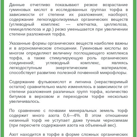
Данные отчетливо показывают резкое возрастание
гуминовых кислот в исследованных группах торфа в
зависимости от степени их разложения; наоборот,
содержание легкогидролизуемых органических веществ
(углеводный комплекс — клетчатка, целлюлоза,
гемицеллюлоза и др.) резко уменьшается при увеличении
степени разложения торфа.
Указанные формы органических веществ наиболее важны
и в агрономическом отношении. Гуминовые кислоты во
многом определяют величину поглощающего комплекса
торфа, а также стимулирующую роль органических
соединений; углеводный комплекс, являясь
легкодоступным энергетическим материалом,
способствует развитию полезной почвенной микрофлоры.
Содержание фульвокислот и лигнина (нерастворимый
остаток) сравнительно мало изменялось в зависимости от
степени разложения различных групп торфа, количество
битумов в верховом и переходном торфе несколько
увеличивалось.
По сравнению с почвами минеральных земель торф
содержит много азота 0,6—4%. В этом отношении
низинный торф не уступает даже тучным черноземам
(при пересчете содержания азота на объемный вес).
Азот находится в торфе в форме сложных органических