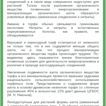
соединений и в таком виде совершенно недоступен для
растений. Только после разложения органического
вещества почвенными микроорганизмами и
минерализации органического азота образуются
усвояемые формы (аммиачные соединения и нитраты).
Аммиак в торфе обычно связывается гуминовыми
кислотами. Нитриты и нитраты в естественных
переувлажненных болотах, как правило, не
обнаруживаются.
Верховой и переходный торф отличаются от низинного
не только тем, что в них содержится меньше общего
азота, но и тем, что процесс минерализации
органического вещества торфа происходит труднее. По-
видимому, здесь сказываются менее благоприятные
почвенные условия для деятельности микроорганизмов и
различия в природе азотсодержащих соединений.
Увеличение подвижности азота органического вещества
торфа и его минерализация являются важными задачами
рационального сельскохозяйственного использования
торфяных почв. Представление о содержании форм
азота в осоково-древесном низинном торфе со степенью
разложения 45% и зольностью 12% дают данные ЦТБОС
(М. Н. Никонов).
Легкодоступные для растений формы азота (аммиачный
и нитратный) составляют лишь 1 % общего содержания