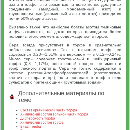
азота в торфе, в то время как на долю менее доступных
соединений (амидный, моноаминный азот) и
труднодоступных (диаминный и азот остатка) приходится
почти 50% общего азота.
Выявлено также, что наиболее богаты азотом гуминовые
и фульвокислоты, на долю которых приходится более
половины этого элемента, содержащегося в торфе.
Сера всегда присутствует в торфе в сравнительно
небольшом количестве. Так, в низинном торфе ее
содержится 0,23—1,51%, а в верховом — в 0,12—0,24%.
Много серы содержат тростниковый и шейхцериевый
торфа (0,3—1,17%); повышенный процент ее имеет и
торф лесного подтипа. Сера не только содержится в
клетках растений-торфообразователей (протоплазма,
клеточные ядра и пр.), но и попадает в торф в виде
сульфатов с притекающими грунтовыми водами.
Дополнительные материалы по
теме
Состав органической части торфа
Химический состав зольной части торфа
Дисперсность торфа
Химический состав торфа
Виды торфа