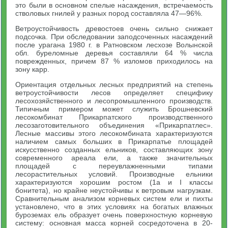
это были в основном спелые насаждения, встречаемость
стволовых гнилей у разных пород составляла 47—96%.
Ветроустойчивость древостоев очень сильно снижает
подсочка. При обследовании заподсоченных насаждений
после урагана 1980 г. в Ратновском лесхозе Волынской
обл. буреломные деревья составляли 64 % числа
поврежденных, причем 87 % изломов приходилось на
зону карр.
Ориентация отдельных лесных предприятий на степень
ветроустойчивости лесов определяет специфику
лесохозяйственного и лесопромышленного производств.
Типичным примером может служить Брошневский
лесокомбинат Прикарпатского производственного
лесозаготовительного объединения «Прикарпатлес».
Лесные массивы этого лесокомбината характеризуются
наличием самых больших в Прикарпатье площадей
искусственно созданных ельников, составляющих зону
современного ареала ели, а также значительных
площадей с переувлажненными типами
лесорастительных условий. Производные ельники
характеризуются хорошим ростом (1а и I классы
бонитета), но крайне неустойчивы к ветровым нагрузкам.
Сравнительным анализом корневых систем ели и пихты
установлено, что в этих условиях на богатых влажных
буроземах ель образует очень поверхностную корневую
систему: основная масса корней сосредоточена в 20-