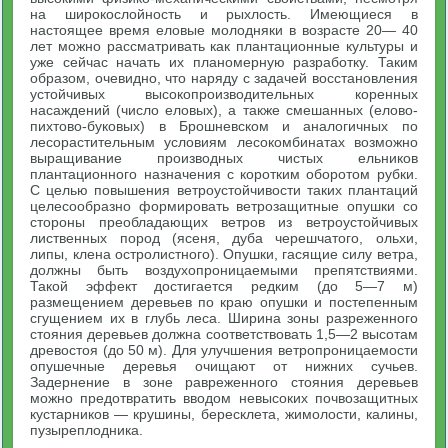
на широкослойность и рыхлость. Имеющиеся в
настоящее время еловые молодняки в возрасте 20— 40
лет можно рассматривать как плантационные культуры и
уже сейчас начать их планомерную разработку. Таким
образом, очевидно, что наряду с задачей восстановления
устойчивых высокопроизводительных коренных
насаждений (число еловых), а также смешанных (елово-
пихтово-буковых) в Брошневском и аналогичных по
лесорастительным условиям лесокомбинатах возможно
выращивание производных чистых ельников
плантационного назначения с коротким оборотом рубки.
С целью повышения ветроустойчивости таких плантаций
целесообразно формировать ветрозащитные опушки со
стороны преобладающих ветров из ветроустойчивых
лиственных пород (ясеня, дуба черешчатого, ольхи,
липы, клена остролистного). Опушки, гасящие силу ветра,
должны быть воздухопроницаемыми препятствиями.
Такой эффект достигается редким (до 5—7 м)
размещением деревьев по краю опушки и постепенным
сгущением их в глубь леса. Ширина зоны разреженного
стояния деревьев должна соответствовать 1,5—2 высотам
древостоя (до 50 м). Для улучшения ветропроницаемости
опушечные деревья очищают от нижних сучьев.
Задернение в зоне равреженного стояния деревьев
можно предотвратить вводом невысоких почвозащитных
кустарников — крушины, бересклета, жимолости, калины,
пузыреплодника.