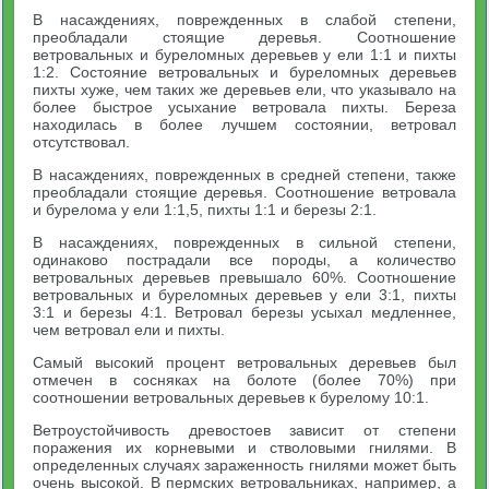
В насаждениях, поврежденных в слабой степени,
преобладали стоящие деревья. Соотношение
ветровальных и буреломных деревьев у ели 1:1 и пихты
1:2. Состояние ветровальных и буреломных деревьев
пихты хуже, чем таких же деревьев ели, что указывало на
более быстрое усыхание ветровала пихты. Береза
находилась в более лучшем состоянии, ветровал
отсутствовал.
В насаждениях, поврежденных в средней степени, также
преобладали стоящие деревья. Соотношение ветровала
и бурелома у ели 1:1,5, пихты 1:1 и березы 2:1.
В насаждениях, поврежденных в сильной степени,
одинаково пострадали все породы, а количество
ветровальных деревьев превышало 60%. Соотношение
ветровальных и буреломных деревьев у ели 3:1, пихты
3:1 и березы 4:1. Ветровал березы усыхал медленнее,
чем ветровал ели и пихты.
Самый высокий процент ветровальных деревьев был
отмечен в сосняках на болоте (более 70%) при
соотношении ветровальных деревьев к бурелому 10:1.
Ветроустойчивость древостоев зависит от степени
поражения их корневыми и стволовыми гнилями. В
определенных случаях зараженность гнилями может быть
очень высокой. В пермских ветровальниках, например, а