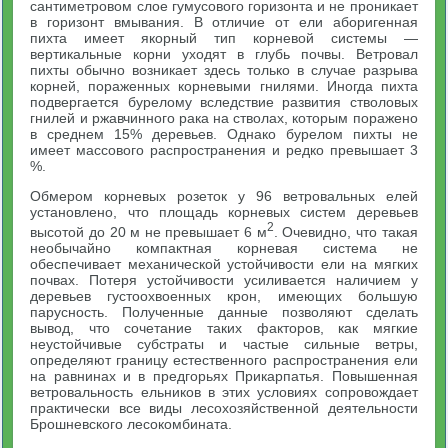
сантиметровом слое гумусового горизонта и не проникает
в горизонт вмывания. В отличие от ели аборигенная
пихта имеет якорный тип корневой системы —
вертикальные корни уходят в глубь почвы. Ветровал
пихты обычно возникает здесь только в случае разрыва
корней, пораженных корневыми гнилями. Иногда пихта
подвергается бурелому вследствие развития стволовых
гнилей и ржавчинного рака на стволах, которым поражено
в среднем 15% деревьев. Однако бурелом пихты не
имеет массового распространения и редко превышает 3
%.
Обмером корневых розеток у 96 ветровальных елей
установлено, что площадь корневых систем деревьев
2
высотой до 20 м не превышает 6 м
. Очевидно, что такая
необычайно компактная корневая система не
обеспечивает механической устойчивости ели на мягких
почвах. Потеря устойчивости усиливается наличием у
деревьев густоохвоенных крон, имеющих большую
парусность. Полученные данные позволяют сделать
вывод, что сочетание таких факторов, как мягкие
неустойчивые субстраты и частые сильные ветры,
определяют границу естественного распространения ели
на равнинах и в предгорьях Прикарпатья. Повышенная
ветровальность ельников в этих условиях сопровождает
практически все виды лесохозяйственной деятельности
Брошневского лесокомбината.