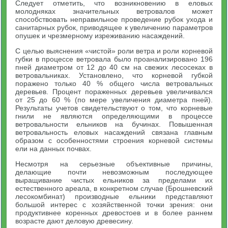
Следует отметить, что возникновению в еловых
молодняках значительных ветровалов может
способствовать неправильное проведение рубок ухода и
санитарных рубок, приводящее к увеличению параметров
опушек и чрезмерному изреживанию насаждений.
С целью выяснения «чистой» роли ветра и роли корневой
губки в процессе ветровала было проанализировано 196
пней диаметром от 12 до 40 см на свежих лесосеках в
ветровальниках. Установлено, что корневой губкой
поражено только 40 % общего числа ветровальных
деревьев. Процент пораженных деревьев увеличивался
от 25 до 60 % (по мере увеличения диаметра пней).
Результаты учетов свидетельствуют о том, что корневые
гнили не являются определяющими в процессе
ветровальности ельников на бучинах. Повышенная
ветровальность еловых насаждений связана главным
образом с особенностями строения корневой системы
ели на данных почвах.
Несмотря на серьезные объективные причины,
делающие почти невозможным последующее
выращивание чистых ельников за пределами их
естественного ареала, в конкретном случае (Брошневский
лесокомбинат) производные ельники представляют
большой интерес с хозяйственной точки зрения: они
продуктивнее коренных древостоев и в более раннем
возрасте дают деловую древесину.