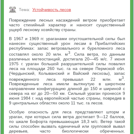
Тема:
Устойчивость лесов
Повреждение лесных насаждений ветром приобретает
часто стихийный характер и наносит существенный
ущерб лесному хозяйству страны.
В 1967 и 1969 гг. ураганами опустошительной силы был
нанесен существенный урон лесам в Прибалтийских
республиках: запас ветровального и буреломного леса
3
составлял около 20 млн. м
. Сила ветра, по данным
различных метеостанций, достигала 20—45 м/с. 7 июня
1975 г. ураган большой разрушительной силы повалил
леса на площади 260 тыс. га на севере Пермской обл.
(Чердынский, Колыванский и Вайский лесхозы), запас
3
поврежденного леса превышал 22 млн. м
.
Поврежденные леса имели вытянутую в широтном
направлении конфигурацию длиной до 150 и шириной с
севера на юг до 20—50 км. Сильный ураган пронесся 9
июня 1984 г. над европейской частью страны, повредив в
9 центральных областях около 11 тыс. га лесов.
Особую опасность для леса представляют шторм и
ураган, при которых сила ветра достигает 9—12 баллов,
по шкале Бофорта превышающая 18,3 м/с. Ветер такой
силы способен вызвать единичный или групповой вывал
деревьев, часто биологически обреченных.