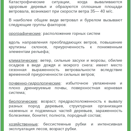
Катастрофические ситуации, когда вываливаются
здоровые деревья и образуются сплошные площади
ветровала, возникают при скорости ветра 35— 40 м/с.
В наиболее общем виде ветровал и бурелом вызывают
следующие группы факторов:
орографические
: расположение горных систем
вдоль направления преобладающих ветров, повышение
крутизны склонов, приуроченность к пониженным
элементам рельефа;
климатические
: ветер, сильные засухи и морозы, обилие
осадков в виде дождя и мокрого снега: имеет место
сезонная выраженность ветровальности вследствие
временной приуроченности сильных ветров;
почвенно-гидрологические
: избыточное увлажнение и
плохо дренируемые почвы, поверхностная корневая
система;
биологические
: возраст, предрасположенность к вывалу
разных пород деревьев, структурная организация
наземных и подземных частей деревьев, зараженность
болезнями, бонитет, полнота, породный состав;
хозяйственные
: бессистемные рубки и интенсивная
эксплуатация лесов, возраст рубки.