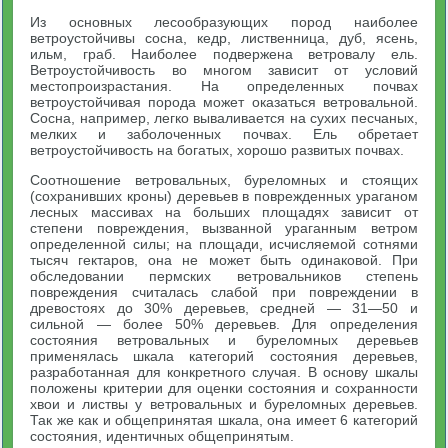
Из основных лесообразующих пород наиболее
ветроустойчивы сосна, кедр, лиственница, дуб, ясень,
ильм, граб. Наиболее подвержена ветровалу ель.
Ветроустойчивость во многом зависит от условий
местопроизрастания. На определенных почвах
ветроустойчивая порода может оказаться ветровальной.
Сосна, например, легко вываливается на сухих песчаных,
мелких и заболоченных почвах. Ель обретает
ветроустойчивость на богатых, хорошо развитых почвах.
Соотношение ветровальных, буреломных и стоящих
(сохранивших кроны) деревьев в поврежденных ураганом
лесных массивах на больших площадях зависит от
степени повреждения, вызванной ураганным ветром
определенной силы; на площади, исчисляемой сотнями
тысяч гектаров, она не может быть одинаковой. При
обследовании пермских ветровальников степень
повреждения считалась слабой при повреждении в
древостоях до 30% деревьев, средней — 31—50 и
сильной — более 50% деревьев. Для определения
состояния ветровальных и буреломных деревьев
применялась шкала категорий состояния деревьев,
разработанная для конкретного случая. В основу шкалы
положены критерии для оценки состояния и сохранности
хвои и листвы у ветровальных и буреломных деревьев.
Так же как и общепринятая шкала, она имеет 6 категорий
состояния, идентичных общепринятым.