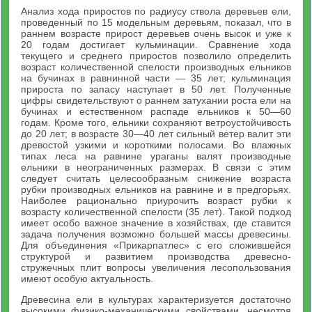
Анализ хода приростов по радиусу ствола деревьев ели,
проведенный по 15 модельным деревьям, показал, что в
раннем возрасте прирост деревьев очень высок и уже к
20 годам достигает кульминации. Сравнение хода
текущего и среднего приростов позволило определить
возраст количественной спелости производных ельников
на бучинах в равнинной части — 35 лет; кульминация
прироста по запасу наступает в 50 лет. Полученные
цифры свидетельствуют о раннем затухании роста ели на
бучинах и естественном распаде ельников к 50—60
годам. Кроме того, ельники сохраняют ветроустойчивость
до 20 лет; в возрасте 30—40 лет сильный ветер валит эти
древостой узкими и короткими полосами. Во влажных
типах леса на равнине ураганы валят производные
ельники в неограниченных размерах. В связи с этим
следует считать целесообразным снижение возраста
рубки производных ельников на равнине и в предгорьях.
Наиболее рационально приурочить возраст рубки к
возрасту количественной спелости (35 лет). Такой подход
имеет особо важное значение в хозяйствах, где ставится
задача получения возможно большей массы древесины.
Для объединения «Прикарпатлес» с его сложившейся
структурой и развитием производства древесно-
стружечных плит вопросы увеличения лесопользования
имеют особую актуальность.
Древесина ели в культурах характеризуется достаточно
высокими физико-механическими свойствами, несмотря