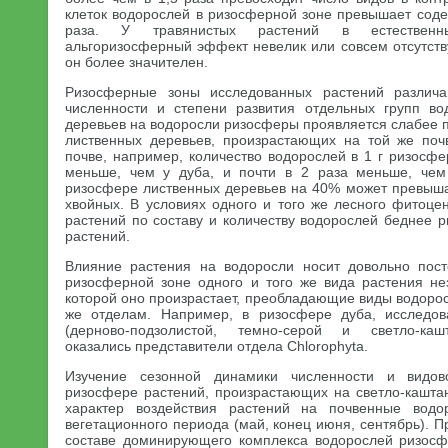
клеток водорослей в ризосферной зоне превышает соде
раза. У травянистых растений в естественн
альгоризосферный эффект невелик или совсем отсутств
он более значителен.
Ризосферные зоны исследованных растений различа
численности и степени развития отдельных групп во
деревьев на водоросли ризосферы проявляется слабее 
лиственных деревьев, произрастающих на той же поч
почве, например, количество водорослей в 1 г ризосфе
меньше, чем у дуба, и почти в 2 раза меньше, чем
ризосфере лиственных деревьев на 40% может превыша
хвойных. В условиях одного и того же лесного фитоце
растений по составу и количеству водорослей беднее 
растений.
Влияние растения на водоросли носит довольно пост
ризосферной зоне одного и того же вида растения не
которой оно произрастает, преобладающие виды водорос
же отделам. Например, в ризосфере дуба, исследов
(дерново-подзолистой, темно-серой и светло-ка
оказались представители отдела Chlorophyta.
Изучение сезонной динамики численности и видов
ризосфере растений, произрастающих на светло-каштан
характер воздействия растений на почвенные водо
вегетационного периода (май, конец июня, сентябрь). П
составе доминирующего комплекса водорослей ризосф