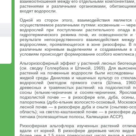
взаимоотношения между его отдельными компонентами, 
растениями и различными организмами, обитающими
входят водоросли.
Одной из сторон этого, взаимодействия является 
осуществляемое различными путями: косвенным — чере
водорослей при поступлении растительного опада в
гидротермического режима почв, их освещенности и 
результате непосредственного взаимодействия межд
водорослями, проявляющегося в зоне ризосферы. В п
различным корневым выделениям и создаваемым в з
условиям происходит формирование особого комплекса 
Альгоризосферный эффект у растений лесных биогеоцен
(см. сводку Голлербаха и Штиной, 1969). Для выясне
растений на почвенные водоросли были исследованы 
жидкой среды Данилова и чашечных культур со стеклам
водорослей (методом прямого счета (Штина, 196
древесных и травянистых растений: на подзолистой 
сосны (ельник-черничник и сосняк-черничник, Ярослав
подзолистой почве — в ризосфере ели, дуба, осины,
папоротника (дубо-ельник волосисто-осоковый, Московск
лесной почве — в ризосфере дуба и сныти (снытево-ос
область); на светло-каштановой почве — в ризосфере д
типчака (полезащитные полосы, Калмыцкая АССР).
Ризосферная альгофлора изученных растений отлич
вдали от корней. В ризосфере деревьев число видов
более чем в 1,5 раза превосходит число видов в конт