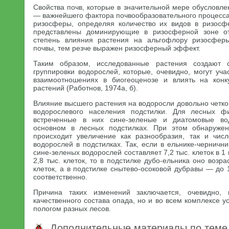
Свойства почв, которые в значительной мере обусловл
— важнейшего фактора почвообразовательного процесса
ризосферы, определяя количество их видов в ризосф
представлены доминирующие в ризосферной зоне от
степень влияния растения на альгофлору ризосфер
почвы, тем резче выражен ризосферный эффект.
Таким образом, исследованные растения создают 
группировки водорослей, которые, очевидно, могут уча
взаимоотношениях в биогеоценозе и влиять на кон
растений (Работнов, 1974а, б).
Влияние высшего растения на водоросли довольно четко
водорослевого населения подстилки. Для лесных фи
встреченные в них сине-зеленые и диатомовые во
основном в лесных подстилках. При этом обнаружен
происходит увеличение как разнообразия, так и чис
водорослей в подстилках. Так, если в ельнике-черничн
сине-зеленых водорослей составляет 7,2 тыс. клеток в 1
2,8 тыс. клеток, то в подстилке дубо-ельника оно возрас
клеток, а в подстилке снытево-осоковой дубравы — до 1
соответственно.
Причина таких изменений заключается, очевидно, 
качественного состава опада, но и во всем комплексе 
пологом разных лесов.
Дополнительные материалы по теме