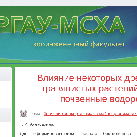
Влияние некоторых др
травянистых растений
почвенные водор
Тема:
Значение консортивных связей в организации
Т. И. Алексахина
Для сформировавшегося лесного биогеоценоза 