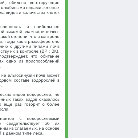
лей; обильно вегетирующие
аголюбивыми видами зеленых
а видов и количества клеток
сленность и наибольшее
ой высокой влажности почвы.
акой степени, что в контроле
, тогда как в ризосфере оно
ению с другими типами почв
тву их в контроле (ВР : ВК),
одтверждает, что обитание
ак одно из приспособлений
.
на альгосинузии почв может
довом составе водорослей в
.
ских видов водорослей, не
енных таких видов оказалось
о еще раз говорит о более
осли.
инантов с водорослевыми
х свидетельствует об их
дним из слагаемых, на основе
 в данном типе леса.