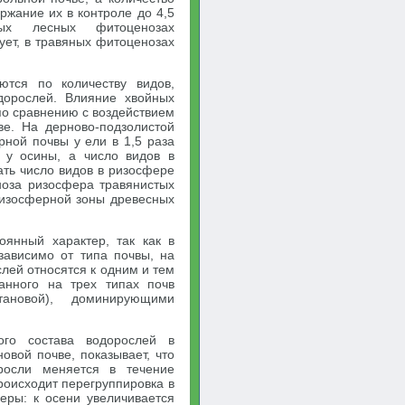
ржание их в контроле до 4,5
ых лесных фитоценозах
ует, в травяных фитоценозах
ются по количеству видов,
дорослей. Влияние хвойных
по сравнению с воздействием
ве. На дерново-подзолистой
рной почвы у ели в 1,5 раза
 у осины, а число видов в
ть число видов в ризосфере
ноза ризосфера травянистых
ризосферной зоны древесных
оянный характер, так как в
зависимо от типа почвы, на
лей относятся к одним и тем
анного на трех типах почв
штановой), доминирующими
ого состава водорослей в
овой почве, показывает, что
росли меняется в течение
роисходит перегруппировка в
еры: к осени увеличивается