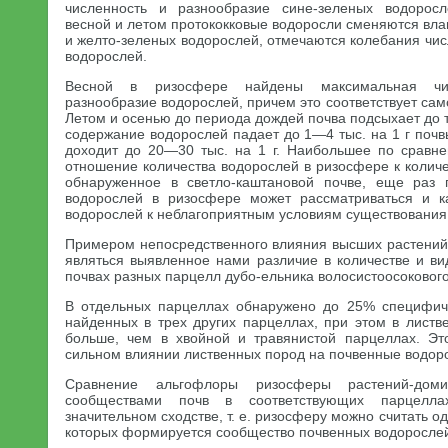
численность и разнообразие сине-зеленых водорос
весной и летом протококковые водоросли сменяются вл
и желто-зеленых водорослей, отмечаются колебания числ
водорослей.
Весной в ризосфере найдены максимальная чи
разнообразие водорослей, причем это соответствует сам
Летом и осенью до периода дождей почва подсыхает до т
содержание водорослей падает до 1—4 тыс. на 1 г почвы
доходит до 20—30 тыс. на 1 г. Наибольшее по сравн
отношение количества водорослей в ризосфере к количес
обнаруженное в светло-каштановой почве, еще раз п
водорослей в ризосфере может рассматриваться и к
водорослей к неблагоприятным условиям существования
Примером непосредственного влияния высших растений 
являться выявленное нами различие в количестве и ви
почвах разных парцелл дубо-ельника волосистоосокового
В отдельных парцеллах обнаружено до 25% специфиче
найденных в трех других парцеллах, при этом в листв
больше, чем в хвойной и травянистой парцеллах. Эт
сильном влиянии лиственных пород на почвенные водор
Сравнение альгофлоры ризосферы растений-дом
сообществами почв в соответствующих парцелла
значительном сходстве, т. е. ризосферу можно считать о
которых формируется сообщество почвенных водорослей