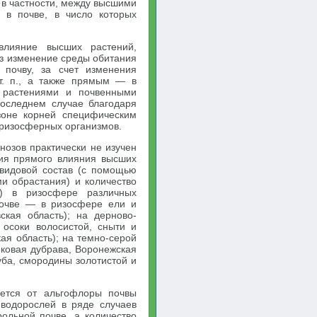
в частности, между высшими
 в почве, в число которых
влияние высших растений,
з изменение среды обитания
 почву, за счет изменения
т. п., а также прямым — в
у растениями и почвенными
оследнем случае благодаря
оне корней специфическим
ризосферных организмов.
озов практически не изучен
ния прямого влияния высших
видовой состав (с помощью
и обрастания) и количество
0) в ризосфере различных
почве — в ризосфере ели и
ская область); на дерново-
 осоки волосистой, сныти и
ая область); на темно-серой
оковая дубрава, Воронежская
уба, смородины золотистой и
ается от альгофлоры почвы
 водорослей в ряде случаев
рольной почве, а количество