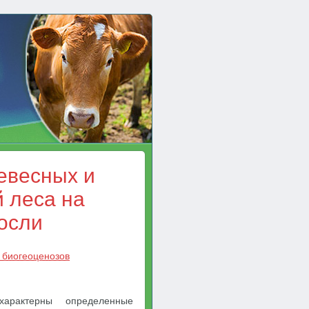
евесных и
 леса на
осли
 биогеоценозов
характерны определенные