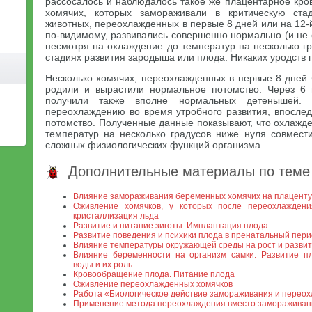
рассосалось и наблюдалось такое же плацентарное кро
хомячих, которых замораживали в критическую ста
животных, переохлажденных в первые 8 дней или на 12-
по-видимому, развивались совершенно нормально (и не о
несмотря на охлаждение до температур на несколько г
стадиях развития зародыша или плода. Никаких уродств 
Несколько хомячих, переохлажденных в первые 8 дней 
родили и вырастили нормальное потомство. Через 6 
получили также вполне нормальных детенышей. Х
переохлаждению во время утробного развития, впослед
потомство. Полученные данные показывают, что охлажде
температур на несколько градусов ниже нуля совмест
сложных физиологических функций организма.
Дополнительные материалы по теме
Влияние замораживания беременных хомячих на плаценту
Оживление хомячков, у которых после переохлаждени
кристаллизация льда
Развитие и питание зиготы. Имплантация плода
Развитие поведения и психики плода в пренатальный пер
Влияние температуры окружающей среды на рост и разви
Влияние беременности на организм самки. Развитие п
воды и их роль
Кровообращение плода. Питание плода
Оживление переохлажденных хомячков
Работа «Биологическое действие замораживания и перео
Применение метода переохлаждения вместо замораживан