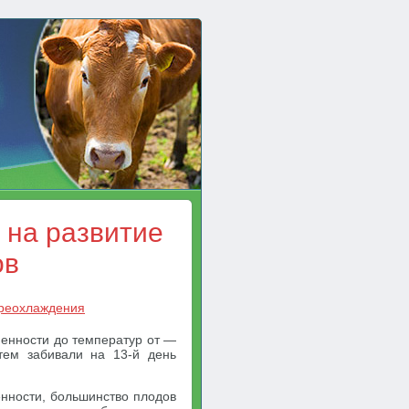
 на развитие
ов
ереохлаждения
енности до температур от —
тем забивали на 13-й день
енности, большинство плодов