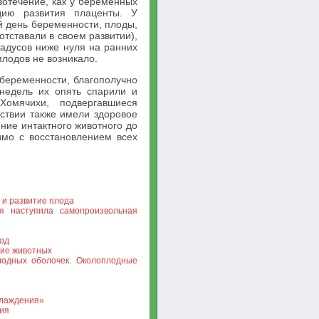
вотечение, как у беременных
дию развития плаценты. У
й день беременности, плоды,
тставали в своем развитии),
радусов ниже нуля на ранних
плодов не возникало.
беременности, благополучно
недель их опять спарили и
омячихи, подвергавшиеся
ствии также имели здоровое
ние интактного животного до
имо с восстановлением всех
 и развитие плода
я наступила самопроизвольная
иод
тие животных
лодных оболочек. Околоплодные
хлаждения»
ия