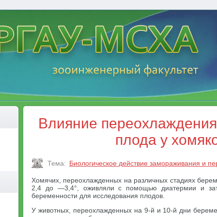
Влияние переохлаждения
плода у хомяк
Тема:
Биологическое действие замораживания и п
Хомячих, переохлажденных на различных стадиях берем
2,4 до —3,4°, оживляли с помощью диатермии и за
беременности для исследования плодов.
У животных, переохлажденных на 9-й и 10-й дни берем