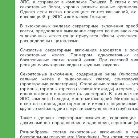
ЭПС, а созревают в комплексе Гольджи. В связи с эт
секреторные белки, хорошо развиты данные органелл
Однако если клетка прекращает синтез включений, их
инволюцией гр. ЭПС и комплекса Гольджи.
В экзокринных железах секреторные включения преоб
клетки, предполагая выведение секрета во внешнюю ср
эндокринных желез концентрируются вблизи кровенос
распределены в цитоплазме.
Слизистые секреторные включения находятся в осн
секреторных желез. Примером одноклеточных с
бокаловидные клетки тонкой кишки. При световой м
реакции слизь хорошо видна в крупных вакуолях.
Секреторные включения, содержащие жиры (липосом
сальных желез и эндокринных клеток, синтезиру
(производные холестерина). Стероидные гормоны — это
гормоны, гормоны стресса (глюкокортикоиды) и гормон
ионов натрия в организме (альдостерон). В этих клетка
ЭПС, комплекс Гольджи, много митохондрий. Митохондр
в синтезе стероидных гормонов и имеют специфические
крупные митохондрии с мультивезикулярными (трубчатым
Также выделяют секреторные включения, содержащие 
других аминов: норадреналин и адреналин, серотонин (м
Разнообразен состав секреторных включений в туч
базофильном гранулоците (базофиле). Эти клетки соде