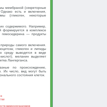
змы мембраной (секреторные
 Однако есть и включения,
мы (гликоген, некоторые
 их содержимого. Например,
й формируется в комплексе
ы гемосидерина — продукты
т природы самого включения.
оцитоза; гликоген и липиды
ю среду выводятся в виде
 кислот); меланин выделяет
етка Лангерганса.
азные по происхождению,
. Их число, вид могут быть
нального состояния клеток.
ти
тки
еств микроорганизмов