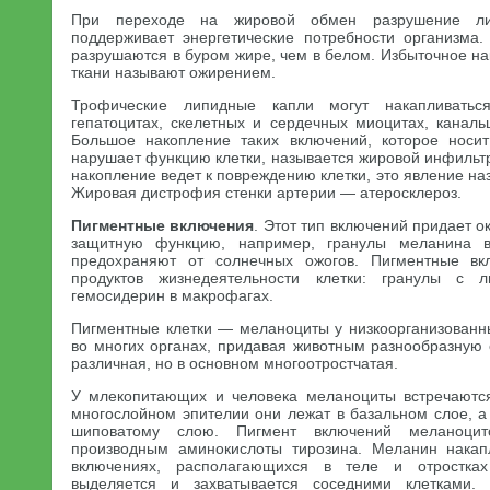
При переходе на жировой обмен разрушение ли
поддерживает энергетические потребности организма
разрушаются в буром жире, чем в белом. Избыточное н
ткани называют ожирением.
Трофические липидные капли могут накапливатьс
гепатоцитах, скелетных и сердечных миоцитах, каналь
Большое накопление таких включений, которое носи
нарушает функцию клетки, называется жировой инфильтра
накопление ведет к повреждению клетки, это явление н
Жировая дистрофия стенки артерии — атеросклероз.
Пигментные включения
. Этот тип включений придает о
защитную функцию, например, гранулы меланина в
предохраняют от солнечных ожогов. Пигментные вк
продуктов жизнедеятельности клетки: гранулы с 
гемосидерин в макрофагах.
Пигментные клетки — меланоциты у низкоорганизованн
во многих органах, придавая животным разнообразную 
различная, но в основном многоотростчатая.
У млекопитающих и человека меланоциты встречаются
многослойном эпителии они лежат в базальном слое, а
шиповатому слою. Пигмент включений меланоци
производным аминокислоты тирозина. Меланин накап
включениях, располагающихся в теле и отростках
выделяется и захватывается соседними клетками.