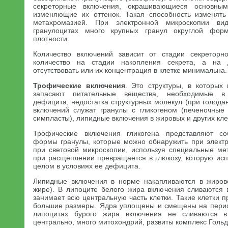
секреторные включения, окрашивающиеся основны
изменяющие их оттенок. Такая способность изменять
метахромазией. При электронной микроскопии ви
гранулоцитах много крупных гранул округлой форм
плотности.
Количество включений зависит от стадии секреторн
количество на стадии накопления секрета, а на 
отсутствовать или их концентрация в клетке минимальна.
Трофические включения
. Это структуры, в которых
запасают питательные вещества, необходимые в 
дефицита, недостатка структурных молекул (при голод
включений служат гранулы с гликогеном (печеночные
симпласты), липидные включения в жировых и других кле
Трофические включения гликогена представляют со
формы гранулы, которые можно обнаружить при электр
при световой микроскопии, используя специальные ме
при расщеплении превращается в глюкозу, которую исп
целом в условиях ее дефицита.
Липидные включения в норме накапливаются в жиров
жире). В липоците белого жира включения сливаются в
занимает всю центральную часть клетки. Такие клетки 
большие размеры. Ядра уплощены и смещены на периф
липоцитах бурого жира включения не сливаются 
центрально, много митохондрий, развиты комплекс Гольд