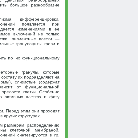
, действия разнообразных
ить большое разнообразие
изма, дифференцировки,
лючений появляется при
ждается изменениями в ее
жимое включений не только
етки: пигментные клетки —
льные гранулоциты крови и
ить по их функциональному
реторные гранулы, которые
 составу их подразделяют на
омы), слизистые (содержат
ависит от функциональной
и зрелости клетки. Особенно
о активных клетках в фазу
и. Перед этим они проходят
в других структурах.
им размерам, распределению
ены клеточной мембраной.
ючений синтезируются в гр.