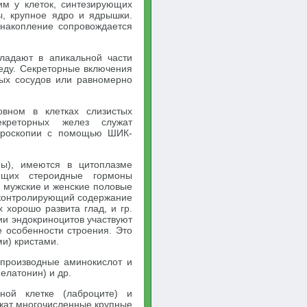
им у клеток, синтезирующих
ы, крупное ядро и ядрышки.
 накопление сопровождается
ладают в апикальной части
еду. Секреторные включения
ных сосудов или равномерно
овном в клетках слизистых
екреторных желез служат
икроскопии с помощью ШИК-
ы), имеются в цитоплазме
ющих стероидные гормоны
 мужские и женские половые
, контролирующий содержание
х хорошо развита глад, и гр.
ии эндокриноцитов участвуют
 особенности строения. Это
и) кристами.
производные аминокислот и
елатонин) и др.
ной клетке (лаброците) и
ржат многочисленные крупные