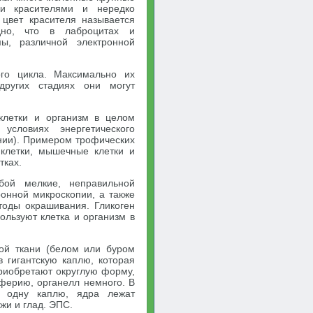
ми красителями и нередко
 цвет красителя называется
дно, что в лаброцитах и
ы, различной электронной
ого цикла. Максимально их
других стадиях они могут
 клетки и организм в целом
условиях энергетического
ании). Примером трофических
 клетки, мышечные клетки и
тках.
бой мелкие, неправильной
онной микроскопии, а также
тоды окрашивания. Гликоген
ользуют клетка и организм в
ой ткани (белом или буром
 гигантскую каплю, которая
приобретают округлую форму,
ерию, органелл немного. В
в одну каплю, ядра лежат
жи и глад. ЭПС.