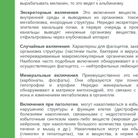
вырабатывать меланин, то это ведет к альбинизму.
Экскреторные включения
. Это включения веществ,
внутренней среды и выводимых из организма: токси
метаболизма, инородные структуры. Нередко экскретор
эпителии канальцев почки, в первую очередь в про
канальцы выводят ненужные организму вещества
отфильтрованы через клубочковый аппарат.
Случайные включения
. Характерны для фагоцитов, з
организма структуры (частички пыли, бактерии и виру
неперевариваемые макромолекулярные органические и
Наиболее часто подобные включения обнаруживают в с
осуществляющих фагоцитоз, — нейтрофильных лейкоцит
Минеральные включения
. Преимущественно это не
(карбонаты, фосфаты). Они образуются при пониж
гипотрофии и атрофии. Нередко минеральные в
обнаруживают в матриксе митохондрий, это связано с
иона и изменением метаболизма в органелле.
Включения при патологии
, могут накапливаться в изб
нарушению структуры и функции клетки (дистрофии
болезнями накопления, связанными с недостаточной 
избыточным синтезом каких-либо веществ (жировая д
нейронов, при накоплении большого количества гранул
печени и мышц и др.). Накапливаться могут как об
(гликоген в гепатоцитах), так и вещества, в норме