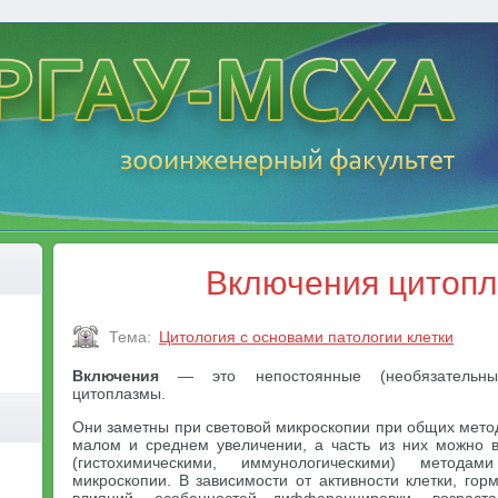
Включения цитоп
Тема:
Цитология с основами патологии клетки
Включения
— это непостоянные (необязательные
цитоплазмы.
Они заметны при световой микроскопии при общих мето
малом и среднем увеличении, а часть из них можно 
(гистохимическими, иммунологическими) метод
микроскопии. В зависимости от активности клетки, го