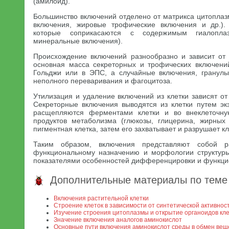
(амилоид).
Большинство включений отделено от матрикса цитопла
включения, жировые трофические включения и др.).
которые соприкасаются с содержимым гиалоплаз
минеральные включения).
Происхождение включений разнообразно и зависит от
основная масса секреторных и трофических включени
Гольджи или в ЭПС, а случайные включения, гранул
неполного переваривания и фагоцитоза.
Утилизация и удаление включений из клетки зависят о
Секреторные включения выводятся из клетки путем экз
расщепляются ферментами клетки и во внеклеточну
продуктов метаболизма (глюкозы, глицерина, жирных
пигментная клетка, затем его захватывает и разрушает кл
Таким образом, включения представляют собой р
функциональному назначению и морфологии структуры
показателями особенностей дифференцировки и функцио
Дополнительные материалы по теме
Включения растительной клетки
Строение клеток в зависимости от синтетической активнос
Изучение строения цитоплазмы и открытие органоидов кле
Значение включения аналогов аминокислот
Основные пути включения аминокислот среды в обмен вещ