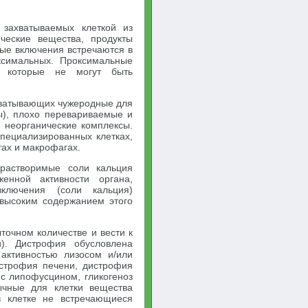
 захватываемых клеткой из
ческие вещества, продукты
ные включения встречаются в
ксимальных. Проксимальные
, которые не могут быть
ахватывающих чужеродные для
сы), плохо перевариваемые и
 неорганические комплексы.
пециализированных клетках,
ах и макрофагах.
растворимые соли кальция
енной активности органа,
ключения (соли кальция)
 высоким содержанием этого
ыточном количестве и вести к
). Дистрофия обусловлена
активностью лизосом и/или
истрофия печени, дистрофия
 с липофусцином, гликогеноз
ычные для клетки вещества
 в клетке не встречающиеся