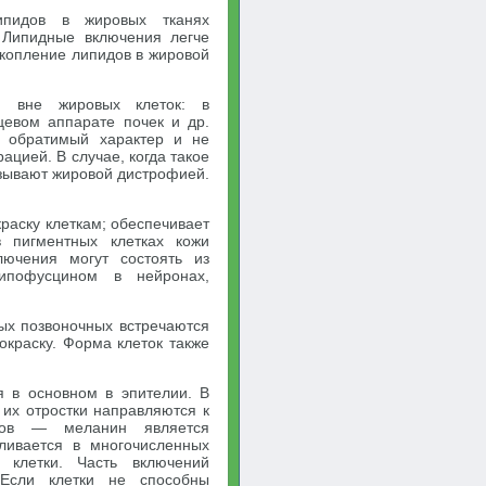
пидов в жировых тканях
. Липидные включения легче
акопление липидов в жировой
я вне жировых клеток: в
цевом аппарате почек и др.
т обратимый характер и не
цией. В случае, когда такое
азывают жировой дистрофией.
краску клеткам; обеспечивает
 пигментных клетках кожи
лючения могут состоять из
липофусцином в нейронах,
ых позвоночных встречаются
окраску. Форма клеток также
 в основном в эпителии. В
 их отростки направляются к
тов — меланин является
ливается в многочисленных
 клетки. Часть включений
 Если клетки не способны