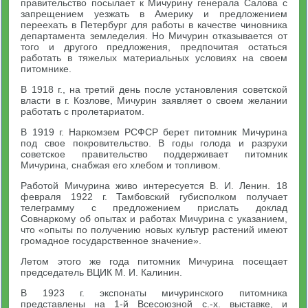
правительство посылает к Мичурину генерала Салова с
запрещением уезжать в Америку и предложением
переехать в Петербург для работы в качестве чиновника
департамента земледелия. Но Мичурин отказывается от
того и другого предложения, предпочитая остаться
работать в тяжелых материальных условиях на своем
питомнике.
В 1918 г., на третий день после установления советской
власти в г. Козлове, Мичурин заявляет о своем желании
работать с пролетариатом.
В 1919 г. Наркомзем РСФСР берет питомник Мичурина
под свое покровительство. В годы голода и разрухи
советское правительство поддерживает питомник
Мичурина, снабжая его хлебом и топливом.
Работой Мичурина живо интересуется В. И. Ленин. 18
февраля 1922 г. Тамбовский губисполком получает
телеграмму с предложением прислать доклад
Совнаркому об опытах и работах Мичурина с указанием,
что «опыты по получению новых культур растений имеют
громадное государственное значение».
Летом этого же года питомник Мичурина посещает
председатель ВЦИК М. И. Калинин.
В 1923 г. экспонаты мичуринского питомника
представлены на 1-й Всесоюзной с.-х. выставке, и