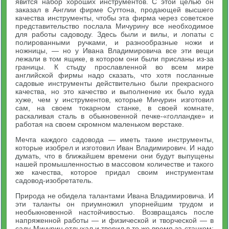
явится набор хороших инструментов. С этой целью он
заказал в Англии фирме Суттона, продающей высшего
качества инструменты, чтобы эта фирма через советское
представительство послала Мичурину все необходимое
для работы садоводу. Здесь были и вилы, и лопаты с
полированными ручками, и разнообразные ножи и
ножницы, — но у Ивана Владимировича все эти вещи
лежали в том ящике, в котором они были присланы из-за
границы. К стыду прославленной во всем мире
английской фирмы надо сказать, что хотя посланные
садовые инструменты действительно были прекрасного
качества, но это качество и выполнение их было куда
хуже, чем у инструментов, которые Мичурин изготовил
сам, на своем токарном станке, в своей комнате,
раскаливая сталь в обыкновенной печке-«голландке» и
работая на своем скромном маленьком верстаке.
Мечта каждого садовода — иметь такие инструменты,
которые изобрел и изготовил Иван Владимирович. И надо
думать, что в ближайшем времени они будут выпущены
нашей промышленностью в массовом количестве и такого
же качества, которое придал своим инструментам
садовод-изобретатель.
Природа не обидела талантами Ивана Владимировича. И
эти таланты он приумножил упорнейшим трудом и
необыкновенной настойчивостью. Возвращаясь после
напряженной работы — и физической и творческой — в
саду Мичурин отдыхал и творил в то же время за станком;