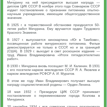
Мичурину на ней присуждается высшая награда —
диплом ЦИК СССР. В ноябре этого года Совнарком СССР
издает постановление о признании питомника опытно-
научным учреждением, имеющим общегосударственное
значение.
В 1925 г. в торжественной обстановке празднуется 50-
летие работ Мичурина. Ему вручается орден Трудового
Красного Знамени.
В 1927 г. выпускается кинокартина «Юг в Тамбове»,
посвященная работе мичуринского питомника. Фильм
демонстрируется не только в СССР, но и за границей
(США). В 1929 г. выходит в свет роскошное издание —
труд Ивана Владимировича «Итоги пятидесятилетних
работ».
В 1930 г. Мичурина вновь посещает М. И. Калинин. В 1931
г. его посетили нарком земледелия СССР Я. А. Яковлев и
нарком земледелия РСФСР А. И. Муратов.
В этом же году Иван Владимирович получает высшую
награду социалистической родины — Орден Ленина.
18 мая 1932 г. Президиум ЦИК СССР принимает
постановление о переименовании города Козлова в
Мичуринск.
20 сентября 1934 г. вся советская страна праздновала