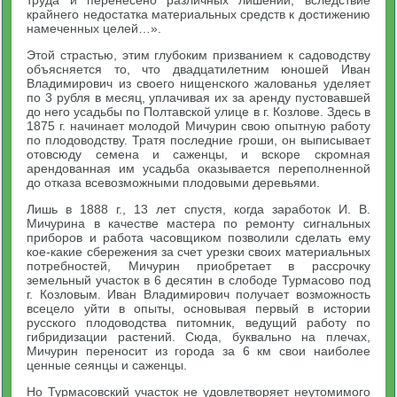
труда и перенесено различных лишений, вследствие
крайнего недостатка материальных средств к достижению
намеченных целей…».
Этой страстью, этим глубоким призванием к садоводству
объясняется то, что двадцатилетним юношей Иван
Владимирович из своего нищенского жалованья уделяет
по 3 рубля в месяц, уплачивая их за аренду пустовавшей
до него усадьбы по Полтавской улице в г. Козлове. Здесь в
1875 г. начинает молодой Мичурин свою опытную работу
по плодоводству. Тратя последние гроши, он выписывает
отовсюду семена и саженцы, и вскоре скромная
арендованная им усадьба оказывается переполненной
до отказа всевозможными плодовыми деревьями.
Лишь в 1888 г., 13 лет спустя, когда заработок И. В.
Мичурина в качестве мастера по ремонту сигнальных
приборов и работа часовщиком позволили сделать ему
кое-какие сбережения за счет урезки своих материальных
потребностей, Мичурин приобретает в рассрочку
земельный участок в 6 десятин в слободе Турмасово под
г. Козловым. Иван Владимирович получает возможность
всецело уйти в опыты, основывая первый в истории
русского плодоводства питомник, ведущий работу по
гибридизации растений. Сюда, буквально на плечах,
Мичурин переносит из города за 6 км свои наиболее
ценные сеянцы и саженцы.
Но Турмасовский участок не удовлетворяет неутомимого