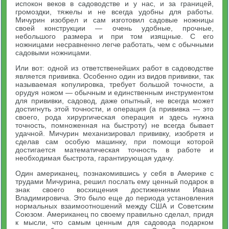
испокон веков в садоводстве и у нас, и за границей,
громоздки, тяжелы и не всегда удобны для работы.
Мичурин изобрел и сам изготовил садовые ножницы
своей конструкции — очень удобные, прочные,
небольшого размера и при том изящные. С его
ножницами несравненно легче работать, чем с обычными
садовыми ножницами.
Или вот: одной из ответственейших работ в садоводстве
является прививка. Особенно один из видов прививки, так
называемая копулировка, требует большой точности, а
орудуя ножом — обычным и единственным инструментом
для прививки, садовод, даже опытный, не всегда может
достигнуть этой точности, и операция (а прививка — это
своего, рода хирургическая операция и здесь нужна
точность, помноженная на быстроту) не всегда бывает
удачной. Мичурин механизировал прививку, изобретя и
сделав сам особую машинку, при помощи которой
достигается математическая точность в работе и
необходимая быстрота, гарантирующая удачу.
Один американец, познакомившись у себя в Америке с
трудами Мичурина, решил послать ему ценный подарок в
знак своего восхищения достижениями Ивана
Владимировича. Это было еще до периода установления
нормальных взаимоотношений между США и Советским
Союзом. Американец по своему правильно сделал, придя
к мысли, что самым ценным для садовода подарком