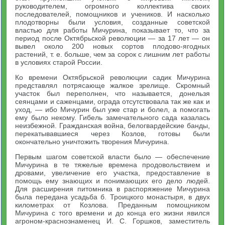
руководителем, огромного коллектива своих
последователей, помощников и учеников. И насколько
плодотворны были условия, созданные советской
властью для работы Мичурина, показывает то, что за
период после Октябрьской революции — за 17 лет — он
вывел около 200 новых сортов плодово-ягодных
растений, т. е. больше, чем за сорок с лишним лет работы
в условиях старой России.
Ко времени Октябрьской революции садик Мичурина
представлял потрясающе жалкое зрелище. Скромный
участок был переполнен, что называется, донельзя
сеянцами и саженцами, ограда отсутствовала так же как и
уход, — ибо Мичурин был уже стар и болел, а помогать
ему было некому. Гибель замечательного сада казалась
неизбежной. Гражданская война, белогвардейские банды,
перекатывавшиеся через Козлов, готовы были
окончательно уничтожить творения Мичурина.
Первым шагом советской власти было — обеспечение
Мичурина в те тяжелые времена продовольствием и
дровами, увеличение его участка, предоставление в
помощь ему знающих и понимающих его дело людей.
Для расширения питомника в распоряжение Мичурина
была передана усадьба б. Троицкого монастыря, в двух
километрах от Козлова. Преданным помощником
Мичурина с того времени и до конца его жизни явился
агроном-краснознаменец И. С. Горшков, заместитель