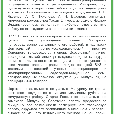
лишним га. Целый штат высококвалифицированных
сотрудников имелся в распоряжении Мичурина, под
руководством которого они работали до последних дней
его жизни. Ближайшие его помощники и друзья — П. Н.
Яковлев, А. С, Тихонова, А. Н. Бахарев, энтузиаст-
мичуринец комсомолец Хасан Еникеев, жившие с Иваном
Владимировичем, выполняли наиболее ответственную
работу по его заданиям в основном питомнике.
В 1931 г. постановлением правительства был организован
целый ряд учреждений имени Мичурина,
непосредственно связанных с его работой, в частности
Центральный научно-исследовательский институт
Северного плодоводства (теперь Всесоюзный научно-
исследовательский институт плодово-ягодных культур) с
сетью зональных опытных станций и опорных пунктов во
всех частях нашей страны; плодово-овощной ВУЗ и
техникум, готовящий ученых селекционеров и
квалифицированных садоводов-мичуринцев; семь
плодово-ягодных совхозов, окружающих Мичуринск, на
площади 7000 гектаров.
Царское правительство не давало Мичурину ни гроша;
советское государство отпустило миллионы рублей на
мичуринскую работу. Старая Россия не признавала, не
замечала Мичурина; Советская власть предоставила
Мичурину все возможности развернуть его творческую
работу, окружила его величайшим вниманием и заботой,
вырастила из него величайшего ученого нашей эпохи.