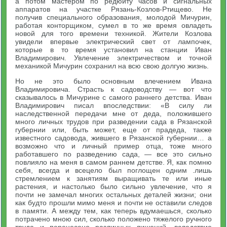
а потом мастером по редюиту часов и сигнальных
аппаратов на участке Рязань-Козлов-Ртищево. Не
получив специального образования, молодой Мичурин,
работая конторщиком, сумел в то же время овладеть
новой для того времени техникой. Жители Козлова
увидели впервые электрический свет от лампочек,
которые в то время установил на станции Иван
Владимирович. Увлечение электричеством и точной
механикой Мичурин сохранил на всю свою долгую жизнь.
Но не это было основным влечением Ивана
Владимировича. Страсть к садоводству — вот что
сказывалось в Мичурине с самого раннего детства. Иван
Владимирович писал впоследствии: «В силу ли
наследственной передачи мне от деда, положившего
много личных трудов при разведении сада в Рязанской
губернии или, быть может, еще от прадеда, также
известного садовода, жившего в Рязанской губернии… а
возможно что и личный пример отца, тоже много
работавшего по разведению сада, — все это сильно
повлияло на меня в самом раннем детстве. Я, как помню
себя, всегда и всецело был поглощен одним .лишь
стремлением к занятиям выращивать те или иные
растения, и настолько было сильно увлечение, что я
почти не замечал многих остальных деталей жизни; они
как будто прошли мимо меня и почти не оставили следов
в памяти. А между тем, как теперь вдумаешься, сколько
потрачено мною сил, сколько положено тяжелого ручного