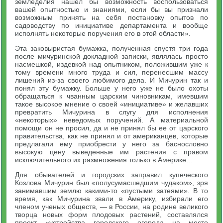
земледелия нашел бы возможность воспользоваться
вашей опытностью и знаниями, если бы вы признали
возможным принять на себя постановку опытов по
садоводству по инициативе департамента и вообще
исполнять некоторые поручения его в этой области».
Эта заковыристая бумажка, полученная спустя три года
после мичуринской докладной записки, являлась просто
насмешкой, издевкой над опытником, положившим уже к
тому времени много труда и сил, перенесшим массу
лишений из-за своего любимого дела. И Мичурин так и
понял эту бумажку. Больше у него уже не было охоты
обращаться к чванным царским чиновникам, имевшим
такое высокое мнение о своей «инициативе» и желавших
превратить Мичурина в слугу для исполнения
«некоторых» неведомых поручений. А материальной
помощи он не просил, да и не принял бы ее от царского
правительства, как не принял и от американцев, которые
предлагали ему приобрести у него за баснословно
высокую цену выведенные им растения с правом
исключительного их размножения только в Америке…
Для обывателей и городских заправил купеческого
Козлова Мичурин был «полусумасшедшим чудаком», зря
занимавшим землю какими-то «пустыми затеями». В то
время, как Мичурина звали в Америку, избирали его
членом ученых обществ, — в России, на родине великого
творца новых форм плодовых растений, составлялся
проект «устройства городского огорода на месте