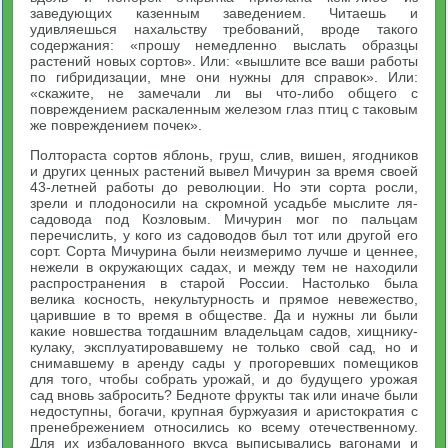
заведующих казенным заведением. Читаешь и
удивляешься нахальству требований, вроде такого
содержания: «прошу немедленно выслать образцы
растений новых сортов». Или: «вышлите все ваши работы
по гибридизации, мне они нужны для справок». Или:
«скажите, не замечали ли вы что-либо общего с
повреждением раскаленным железом глаз птиц с таковым
же повреждением почек».
Полтораста сортов яблонь, груш, слив, вишен, ягодников
и других ценных растений вывел Мичурин за время своей
43-летней работы до революции. Но эти сорта росли,
зрели и плодоносили на скромной усадьбе мыслите ля-
садовода под Козловым. Мичурин мог по пальцам
перечислить, у кого из садоводов был тот или другой его
сорт. Сорта Мичурина были неизмеримо лучше и ценнее,
нежели в окружающих садах, и между тем не находили
распространения в старой России. Настолько была
велика косность, некультурность и прямое невежество,
царившие в то время в обществе. Да и нужны ли были
какие новшества тогдашним владельцам садов, хищнику-
кулаку, эксплуатировавшему не только свой сад, но и
снимавшему в аренду сады у прогоревших помещиков
для того, чтобы собрать урожай, и до будущего урожая
сад вновь забросить? Бедноте фрукты так или иначе были
недоступны, богачи, крупная буржуазия и аристократия с
пренебрежением относились ко всему отечественному.
Для их избалованного вкуса выписывались вагонами и