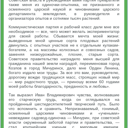
Советская власть и руководимая вами партия превратили
также меня из одиночки-опытника, не признанного и
осмеянного царской наукой и чиновниками царского
департамента земледелия, в руководителя и
организатора опытов и сотнями тысяч растений.
Коммунистическая партия и рабочий класс дали мне все
необходимое — все, чего может желать экспериментатор
для своей работы. Сбывается мечта моей жизни:
выведенные мной ценные сорта плодовых растений
двинулись с опытных участков не к отдельным кулакам-
богатеям, а на массивы колхозных и совхозных садов,
заменяя низкоурожайные, плохие, старые сорта.
Советское правительство наградило меня высшей для
гражданина нашей земли наградой, переименовав город
Козлов в город Мичуринск, дало мне Орден Ленина,
богато издало мои труды. За все это вам, руководителю,
дорогому вождю трудящихся масс, строящих новый мир
— мир радостного труда, — приношу всеми 60 годами
моей работы благодарность, преданность и любовь».
Так выразил Иван Владимирович чувства, волновавшие
его старческую грудь, когда он оглядывался на
пройденный шестидесятилетний творческий путь. Было
что вспомнить и сравнить. Непризнаваемый, гонимый,
осмеянный царскими чиновниками и «учеными»
невеждами садовод-одиночка — Мичурин, при советской
власти окруженный заботой партии и правительства, —
стал крупнейшим ученым с мировым именем,