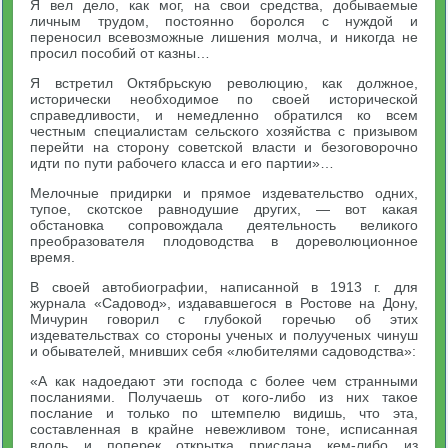
Я вел дело, как мог, на свои средства, добываемые
личным трудом, постоянно боролся с нуждой и
переносил всевозможные лишения молча, и никогда не
просил пособий от казны…
Я встретил Октябрьскую революцию, как должное,
исторически необходимое по своей исторической
справедливости, и немедленно обратился ко всем
честным специалистам сельского хозяйства с призывом
перейти на сторону советской власти и безоговорочно
идти по пути рабочего класса и его партии»…
Мелочные придирки и прямое издевательство одних,
тупое, скотское равнодушие других, — вот какая
обстановка сопровождала деятельность великого
преобразователя плодоводства в дореволюционное
время.
В своей автобиографии, написанной в 1913 г. для
журнала «Садовод», издававшегося в Ростове на Дону,
Мичурин говорил с глубокой горечью об этих
издевательствах со стороны ученых и полуученых чинуш
и обывателей, мнивших себя «любителями садоводства»:
«А как надоедают эти господа с более чем странными
посланиями. Получаешь от кого-либо из них такое
послание и только по штемпелю видишь, что эта,
составленная в крайне невежливом тоне, исписанная
вдоль и поперек открытка прислана кем-либо из