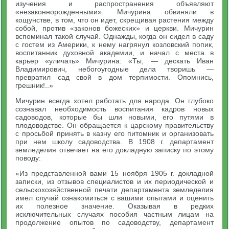
изучения и распространения объявляют
«незаконнорожденными». Мичурина обвиняли в
кощунстве, в том, что он идет, скрещивая растения между
собой, против «законов божеских» и церкви. Мичурин
вспоминал такой случай. Однажды, когда он сидел в саду
с гостем из Америки, к нему нагрянул козловский попик,
воспитанник духовной академии, и начал с места в
карьер «уличать» Мичурина: «Ты, — дескать Иван
Владимирович, небогоугодные дела творишь —
превратил сад свой в дом терпимости. Опомнись,
грешник!..»
Мичурин всегда хотел работать для народа. Он глубоко
сознавал необходимость воспитания кадров новых
садоводов, которые бы шли новыми, его путями в
плодоводстве. Он обращается к царскому правительству
с просьбой принять в казну его питомник и организовать
при нем школу садоводства. В 1908 г. департамент
земледелия отвечает на его докладную записку по этому
поводу:
«Из представленной вами 15 ноября 1905 г. докладной
записки, из отзывов специалистов и их периодической и
сельскохозяйственной печати департамента земледелия
имел случай ознакомиться с вашими опытами и оценить
их полезное значение. Оказывая в редких
исключительных случаях пособия частным лицам на
продолжение опытов по садоводству, департамент