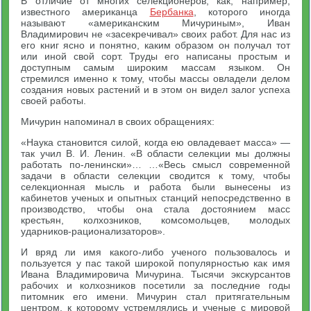
В отличие от многих селекционеров, как, например,
известного американца
Бербанка
, которого иногда
называют «американским Мичуриным», Иван
Владимирович не «засекречивал» своих работ. Для нас из
его книг ясно и понятно, каким образом он получал тот
или иной свой сорт. Труды его написаны простым и
доступным самым широким массам языком. Он
стремился именно к тому, чтобы массы овладели делом
создания новых растений и в этом он видел залог успеха
своей работы.
Мичурин напоминал в своих обращениях:
«Наука становится силой, когда ею овладевает масса» —
так учил В. И. Ленин. «В области селекции мы должны
работать по-ленински»… …«Весь смысл современной
задачи в области селекции сводится к тому, чтобы
селекционная мысль и работа были вынесены из
кабинетов ученых и опытных станций непосредственно в
производство, чтобы она стала достоянием масс
крестьян, колхозников, комсомольцев, молодых
ударников-рационализаторов».
И вряд ли имя какого-либо ученого пользовалось и
пользуется у пас такой широкой популярностью как имя
Ивана Владимировича Мичурина. Тысячи экскурсантов
рабочих и колхозников посетили за последние годы
питомник его имени. Мичурин стал притягательным
центром, к которому устремлялись и ученые с мировой