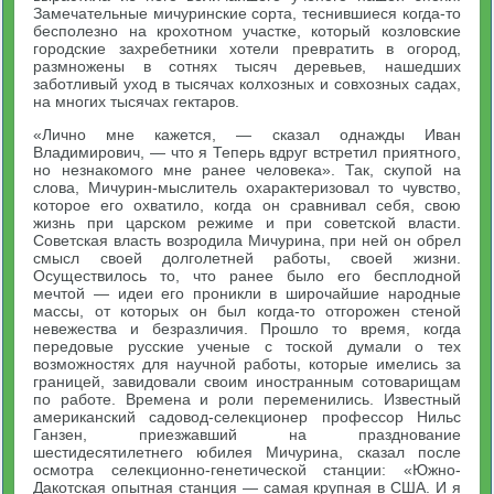
Замечательные мичуринские сорта, теснившиеся когда-то
бесполезно на крохотном участке, который козловские
городские захребетники хотели превратить в огород,
размножены в сотнях тысяч деревьев, нашедших
заботливый уход в тысячах колхозных и совхозных садах,
на многих тысячах гектаров.
«Лично мне кажется, — сказал однажды Иван
Владимирович, — что я Теперь вдруг встретил приятного,
но незнакомого мне ранее человека». Так, скупой на
слова, Мичурин-мыслитель охарактеризовал то чувство,
которое его охватило, когда он сравнивал себя, свою
жизнь при царском режиме и при советской власти.
Советская власть возродила Мичурина, при ней он обрел
смысл своей долголетней работы, своей жизни.
Осуществилось то, что ранее было его бесплодной
мечтой — идеи его проникли в широчайшие народные
массы, от которых он был когда-то отгорожен стеной
невежества и безразличия. Прошло то время, когда
передовые русские ученые с тоской думали о тех
возможностях для научной работы, которые имелись за
границей, завидовали своим иностранным сотоварищам
по работе. Времена и роли переменились. Известный
американский садовод-селекционер профессор Нильс
Ганзен, приезжавший на празднование
шестидесятилетнего юбилея Мичурина, сказал после
осмотра селекционно-генетической станции: «Южно-
Дакотская опытная станция — самая крупная в США. И я