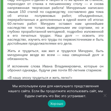
переходил от станка к письменному столу — и снова
напряженная творческая работа! Мичуриным написано
свыше 150 статей по садоводству, составлено два тома
об итогах полувековых работ, объединённых,
переработанных и дополненных в одной книге об итогах
60-летних работ. Мичурин оставил нам ценнейшее
наследство не только выведенными им сортами, но и
глубоко проработанной методикой, подробно изложенной
в его печатных трудах. Наш долг — освоить это
наследство, изучить его труды по первоисточникам и быть
достойными продолжателями его дела.
Жить и трудиться, как жил и трудился Мичурин, быть
мичуринцем везде во всем — наш священный долг и
обязанность.
И вспомним слова Ивана Владимировича, которые он
обронил однажды, будучи уже почти 80-летним стариком:
«В нашу эпоху трудиться и жить легко!»
Мы используем куки для наилучшего представления
Дополнительные материалы по
нашего сайта. Если Вы продолжите использовать сайт, мы
теме
будем считать что Вас это устраивает.
Жизнь и деятельность И. В. Мичурина в период 1924—1935
Хорошо
гг.
Работы И. В. Мичурина по созданию устойчивых сортов