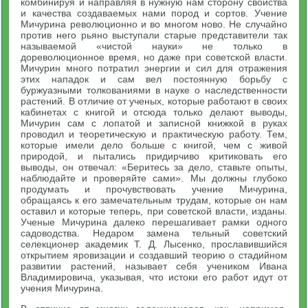
комбинируя и направляя в нужную нам сторону свойства
и качества создаваемых нами пород и сортов. Учение
Мичурина революционно и во многом ново. Не случайно
против него рьяно выступали старые представители так
называемой «чистой науки» не только в
дореволюционное время, но даже при советской власти.
Мичурин много потратил энергии и сил для отражения
этих нападок и сам вел постоянную борьбу с
буржуазными толкованиями в науке о наследственности
растений. В отличие от ученых, которые работают в своих
кабинетах с книгой и отсюда только делают выводы,
Мичурин сам с лопатой и записной книжкой в руках
проводил и теоретическую и практическую работу. Тем,
которые имели дело больше с книгой, чем с живой
природой, и пытались придирчиво критиковать его
выводы, он отвечал: «Беритесь за дело, ставьте опыты,
наблюдайте и проверяйте сами». Мы должны глубоко
продумать и прочувствовать учение Мичурина,
обращаясь к его замечательным трудам, которые он нам
оставил и которые теперь, при советской власти, изданы.
Ученые Мичурина далеко перешагивает рамки одного
садоводства. Недаром замена тельный советский
селекционер академик Т. Д. Лысенко, прославившийся
открытием яровизации и создавший теорию о стадийном
развитии растений, называет себя учеником Ивана
Владимировича, указывая, что истоки его работ идут от
учения Мичурина.