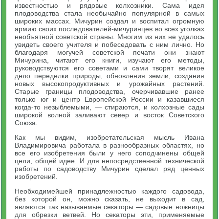
известностью и рядовые колхозники. Сама идея
плодоводства стала необычайно популярной в самых
широких массах. Мичурин создал и воспитал огромную
армию своих последователей-мичуринцев во всех уголках
необъятной советской страны. Многим из них не удалось
увидеть своего учителя и побеседовать с ним лично. Но
благодаря могучей советской печати они знают
Мичурина, читают его книги, изучают его методы,
руководствуются его советами и сами творят великое
дело переделки природы, обновления земли, создания
новых высокопродуктивных и урожайных растений.
Старые границы плодоводства, очерчивавшие ранее
только юг и центр Европейской России и казавшиеся
когда-то незыблемыми, — стираются, и колхозные сады
широкой волной заливают север и восток Советского
Союза.
Как мы видим, изобретательская мысль Ивана
Владимировича работала в разнообразных областях, но
все его изобретения были у него соподчинены общей
цели, общей идее. И для непосредственной технической
работы по садоводству Мичурин сделал ряд ценных
изобретений.
Необходимейшей принадлежностью каждого садовода,
без которой он, можно сказать, не выходит в сад,
являются так называемые секаторы — садовые ножницы
для обрезки ветвей. Но секаторы эти, применяемые