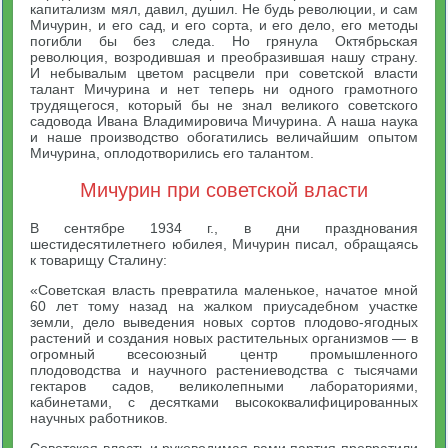
капитализм мял, давил, душил. Не будь революции, и сам
Мичурин, и его сад, и его сорта, и его дело, его методы
погибли бы без следа. Но грянула Октябрьская
революция, возродившая и преобразившая нашу страну.
И небывалым цветом расцвели при советской власти
талант Мичурина и нет теперь ни одного грамотного
трудящегося, который бы не знал великого советского
садовода Ивана Владимировича Мичурина. А наша наука
и наше производство обогатились величайшим опытом
Мичурина, оплодотворились его талантом.
Мичурин при советской власти
В сентябре 1934 г., в дни празднования
шестидесятилетнего юбилея, Мичурин писал, обращаясь
к товарищу Сталину:
«Советская власть превратила маленькое, начатое мной
60 лет тому назад на жалком приусадебном участке
земли, дело выведения новых сортов плодово-ягодных
растений и создания новых растительных организмов — в
огромный всесоюзный центр промышленного
плодоводства и научного растениеводства с тысячами
гектаров садов, великолепными лабораториями,
кабинетами, с десятками высококвалифицированных
научных работников.