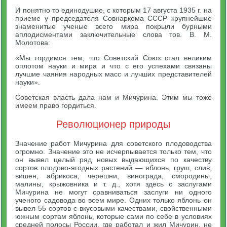
И понятно то единодушие, с которым 17 августа 1935 г. на
приеме у председателя Совнаркома СССР крупнейшие
знаменитые ученые всего мира покрыли бурными
аплодисментами заключительные слова тов. В. М.
Молотова:
«Мы гордимся тем, что Советский Союз стал великим
оплотом науки и мира и что с его успехами связаны
лучшие чаяния народных масс и лучших представителей
науки».
Советская власть дала нам и Мичурина. Этим мы тоже
имеем право гордиться.
Революционер природы
Значение работ Мичурина для советского плодоводства
огромно. Значение это не исчерпывается только тем, что
он вывел целый ряд новых выдающихся по качеству
сортов плодово-ягодных растений — яблонь, груш, слив,
вишен, абрикоса, черешни, винограда, смородины,
малины, крыжовника и т. д., хотя здесь с заслугами
Мичурина не могут сравниваться заслуги ни одного
ученого садовода во всем мире. Одних только яблонь он
вывел 55 сортов с вкусовыми качествами, свойственными
южным сортам яблонь, которые сами по себе в условиях
средней полосы России, где работал и жил Мичурин, не