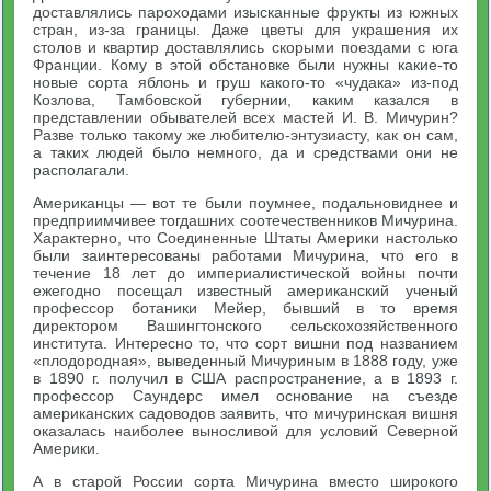
доставлялись пароходами изысканные фрукты из южных
стран, из-за границы. Даже цветы для украшения их
столов и квартир доставлялись скорыми поездами с юга
Франции. Кому в этой обстановке были нужны какие-то
новые сорта яблонь и груш какого-то «чудака» из-под
Козлова, Тамбовской губернии, каким казался в
представлении обывателей всех мастей И. В. Мичурин?
Разве только такому же любителю-энтузиасту, как он сам,
а таких людей было немного, да и средствами они не
располагали.
Американцы — вот те были поумнее, подальновиднее и
предприимчивее тогдашних соотечественников Мичурина.
Характерно, что Соединенные Штаты Америки настолько
были заинтересованы работами Мичурина, что его в
течение 18 лет до империалистической войны почти
ежегодно посещал известный американский ученый
профессор ботаники Мейер, бывший в то время
директором Вашингтонского сельскохозяйственного
института. Интересно то, что сорт вишни под названием
«плодородная», выведенный Мичуриным в 1888 году, уже
в 1890 г. получил в США распространение, а в 1893 г.
профессор Саундерс имел основание на съезде
американских садоводов заявить, что мичуринская вишня
оказалась наиболее выносливой для условий Северной
Америки.
А в старой России сорта Мичурина вместо широкого