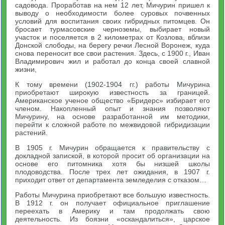
садовода. Проработав на нем 12 лет, Мичурин пришел к
выводу о необходимости более суровых почвенных
условий для воспитания своих гибридных питомцев. Он
бросает турмасовские черноземы, выбирает новый
участок и поселяется в 2 километрах от Козлова, вблизи
Донской слободы, на берегу речки Лесной Воронеж, куда
снова переносит все свои растения. Здесь, с 1900 г., Иван
Владимирович жил и работал до конца своей славной
жизни,
К тому времени (1902-1904 гг.) работы Мичурина
приобретают широкую известность за границей.
Американское ученое общество «Бридерс» избирает его
членом. Накопленный опыт и знания позволяют
Мичурину, на основе разработанной им методики,
перейти к сложной работе по межвидовой гибридизации
растений.
В 1905 г. Мичурин обращается к правительству с
докладной запиской, в которой просит об организации на
основе его питомника хотя бы низшей школы
плодоводства. После трех лет ожидания, в 1907 г.
приходит ответ от департамента земледелия с отказом…
Работы Мичурина приобретают все большую известность.
В 1912 г. он получает официальное приглашение
переехать в Америку и там продолжать свою
деятельность. Из боязни «оскандалиться», царское