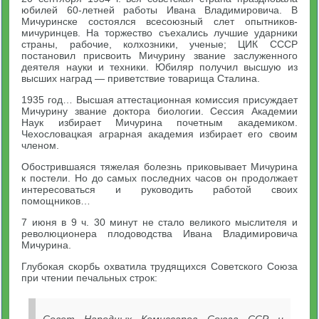
юбилей 60-летней работы Ивана Владимировича. В
Мичуринске состоялся всесоюзный слет опытников-
мичуринцев. На торжество съехались лучшие ударники
страны, рабочие, колхозники, ученые; ЦИК СССР
постановил присвоить Мичурину звание заслуженного
деятеля науки и техники. Юбиляр получил высшую из
высших наград — приветствие товарища Сталина.
1935 год… Высшая аттестационная комиссия присуждает
Мичурину звание доктора биологии. Сессия Академии
Наук избирает Мичурина почетным академиком.
Чехословацкая аграрная академия избирает его своим
членом.
Обострившаяся тяжелая болезнь приковывает Мичурина
к постели. Но до самых последних часов он продолжает
интересоваться и руководить работой своих
помощников…
7 июня в 9 ч. 30 минут не стало великого мыслителя и
революционера плодоводства Ивана Владимировича
Мичурина.
Глубокая скорбь охватила трудящихся Советского Союза
при чтении печальных строк: