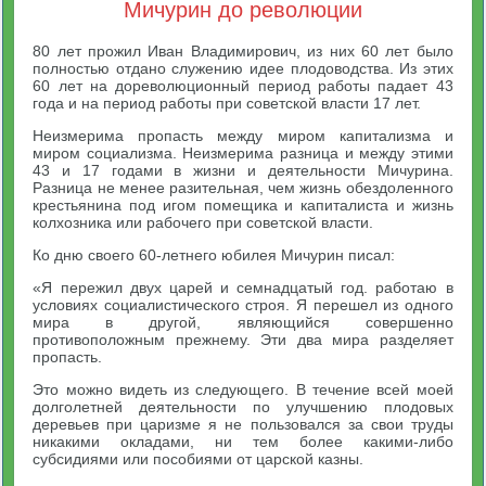
Мичурин до революции
80 лет прожил Иван Владимирович, из них 60 лет было
полностью отдано служению идее плодоводства. Из этих
60 лет на дореволюционный период работы падает 43
года и на период работы при советской власти 17 лет.
Неизмерима пропасть между миром капитализма и
миром социализма. Неизмерима разница и между этими
43 и 17 годами в жизни и деятельности Мичурина.
Разница не менее разительная, чем жизнь обездоленного
крестьянина под игом помещика и капиталиста и жизнь
колхозника или рабочего при советской власти.
Ко дню своего 60-летнего юбилея Мичурин писал:
«Я пережил двух царей и семнадцатый год. работаю в
условиях социалистического строя. Я перешел из одного
мира в другой, являющийся совершенно
противоположным прежнему. Эти два мира разделяет
пропасть.
Это можно видеть из следующего. В течение всей моей
долголетней деятельности по улучшению плодовых
деревьев при царизме я не пользовался за свои труды
никакими окладами, ни тем более какими-либо
субсидиями или пособиями от царской казны.