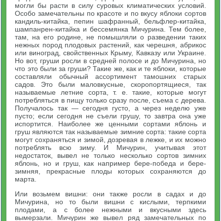
могли бы расти в силу суровых климатических условий.
Особо замечательны по красоте и по вкусу яблоки сортов
кандиль-китайка, пепин шафранный, бельфлер-китайка,
шампанрен-китайка и бессемянка Мичурина. Тем более,
там, на его родине, не помышляли о разведении таких
нежных пород плодовых растений, как черешня, абрикос
или виноград, свойственных Крыму, Кавказу или Украине.
Но вот, груши росли в средней полосе и до Мичурина, но
что это были за груши? Такие же, как и те яблоки, которые
составляли обычный ассортимент тамошних старых
садов. Это были маловкусные, скоропортящиеся, так
называемые летние сорта, т. е. такие, которые могут
потребляться в пищу только сразу после, съема с дерева.
Получалось так — сегодня густо, а через неделю уже
пусто; если сегодня не съели грушу, то завтра она уже
испортится. Наиболее же ценными сортами яблонь и
груш являются так называемые зимние сорта: такие сорта
могут сохраняться и зимой, дозревая в лежке, и их можно
потреблять всю зиму. И Мичурин, учитывая этот
недостаток, вывел не только несколько сортов зимних
яблонь, но и груш, как например бере-победа и бере-
зимняя, прекрасные плоды которых сохраняются до
марта.
Или возьмем вишни: они также росли в садах и до
Мичурина, но то были вишни с кислыми, терпкими
плодами, а с более нежными и вкусными здесь
вымерзали. Мичурин же вывел ряд замечательных по