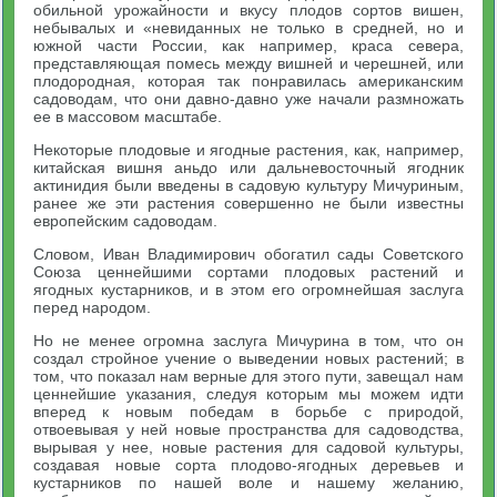
обильной урожайности и вкусу плодов сортов вишен,
небывалых и «невиданных не только в средней, но и
южной части России, как например, краса севера,
представляющая помесь между вишней и черешней, или
плодородная, которая так понравилась американским
садоводам, что они давно-давно уже начали размножать
ее в массовом масштабе.
Некоторые плодовые и ягодные растения, как, например,
китайская вишня аньдо или дальневосточный ягодник
актинидия были введены в садовую культуру Мичуриным,
ранее же эти растения совершенно не были известны
европейским садоводам.
Словом, Иван Владимирович обогатил сады Советского
Союза ценнейшими сортами плодовых растений и
ягодных кустарников, и в этом его огромнейшая заслуга
перед народом.
Но не менее огромна заслуга Мичурина в том, что он
создал стройное учение о выведении новых растений; в
том, что показал нам верные для этого пути, завещал нам
ценнейшие указания, следуя которым мы можем идти
вперед к новым победам в борьбе с природой,
отвоевывая у ней новые пространства для садоводства,
вырывая у нее, новые растения для садовой культуры,
создавая новые сорта плодово-ягодных деревьев и
кустарников по нашей воле и нашему желанию,