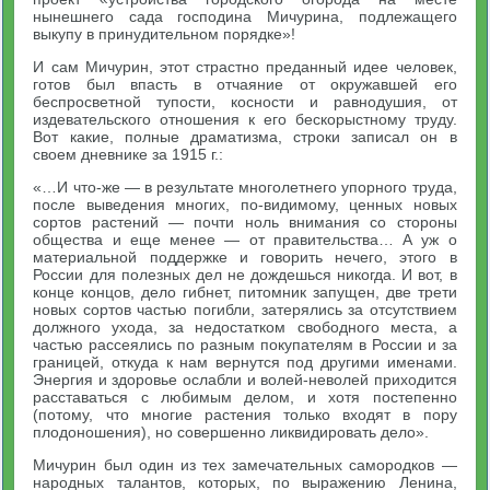
нынешнего сада господина Мичурина, подлежащего
выкупу в принудительном порядке»!
И сам Мичурин, этот страстно преданный идее человек,
готов был впасть в отчаяние от окружавшей его
беспросветной тупости, косности и равнодушия, от
издевательского отношения к его бескорыстному труду.
Вот какие, полные драматизма, строки записал он в
своем дневнике за 1915 г.:
«…И что-же — в результате многолетнего упорного труда,
после выведения многих, по-видимому, ценных новых
сортов растений — почти ноль внимания со стороны
общества и еще менее — от правительства… А уж о
материальной поддержке и говорить нечего, этого в
России для полезных дел не дождешься никогда. И вот, в
конце концов, дело гибнет, питомник запущен, две трети
новых сортов частью погибли, затерялись за отсутствием
должного ухода, за недостатком свободного места, а
частью рассеялись по разным покупателям в России и за
границей, откуда к нам вернутся под другими именами.
Энергия и здоровье ослабли и волей-неволей приходится
расставаться с любимым делом, и хотя постепенно
(потому, что многие растения только входят в пору
плодоношения), но совершенно ликвидировать дело».
Мичурин был один из тех замечательных самородков —
народных талантов, которых, по выражению Ленина,