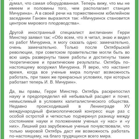
думал, что самая оборудованная. Теперь вижу, что мы не
имеем и половины того, чем располагает станция
Мичурина». А в своей речи на торжественном юбилейном
заседании Ганзен выразился так: «Мичуринск становится
центром мирового плодоводства».
Другой иностранный специалист англичанин Герри
Минстер заявил так: «Обо всем, что я читал, знаю и видел
из работ Мичурина, я могу сказать одно: замечательно,
очень замечательно. Только после Октябрьской
революции, при советском правительстве могли быть во
всю ширь развернуты такие работы и достигнуты такие
теоретические и практические результаты. Октябрь по-
настоящему вооружил Мичурина. Я верю, что настанет
время, когда все ученые мира получат возможность
работать, при таких же прекрасных условиях, при которых
работает теперь И. В. Мичурин».
Да, вы правы, Герри Минстер. Октябрь раскрепостил
науку и предопределил ей небывалый расцвет и почет,
немыслимый в условиях капиталистического общества.
Недавно происходивший в Ленинграде XV
международный физиологический конгресс еще раз с
особой остротой и четкостью подчеркнул разницу между
состоянием науки и положением ученых «у нас» и «у
них». Лишний раз зарубежные ученые почувствовали, что
только мировой Октябрь даст им возможность работать
по-настоящему, на благо трудящихся всего мира.