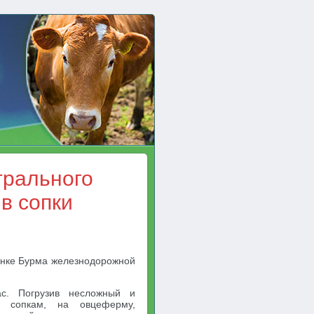
трального
 в сопки
анке Бурма железнодорожной
ас. Погрузив несложный и
м сопкам, на овцеферму,