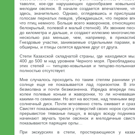
таволги, кое-где нарушающих однообразие ковыльно
мелодии овсянок. В начале создается впечатление, чт
здесь, значительно. Однако, оглядевшись и прислуш
голосам пернатых певцов, убеждаешься, что первое в
что птиц немного. Больше всего жаворонков, относящих
белокрылый, полевой и малый степной). Их звонкие пе
до километра и дальше, и создают иллюзию многочислен
несколько раз меньше, чем, например, в прикаспий
Гнездовые участки, занимаемые отдельными парами, в 
обширны, и птицы селятся вдалеке друг от друга.
Степи Казахской складчатой страны, где находимся мы
400 до 500 м над уровнем Черного моря. Преобладаю
этих степей — типцово-ковыльная и типцово-полынная
полностью отсутствует.
Мне случалось проходить по таким степям ранними ут
солнце еще не показывается лад горизонтом. В эт
безмолвна и почти безжизненна. Изредка впереди пе
колеи полевые коньки и жаворонки, то ли ночевавши
какими-то семенами. Но вот на востоке, над темными ве
солнечный диск. Почти мгновенно степь оживает и сра
Свистят показывающиеся у отверстий своих норок суслик
прерывистое тявканье пищух, в воздух всюду подним
начинают звучать трели овсянок и мелодичные свист
показываются парящие орлы…
При экскурсиях в степи, простирающиеся у казах