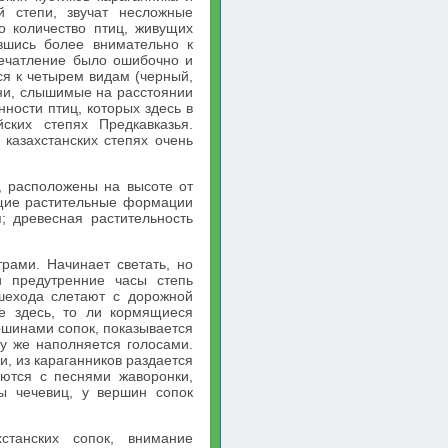
й степи, звучат несложные
о количество птиц, живущих
авшись более внимательно к
печатление было ошибочно и
ся к четырем видам (черный,
сни, слышимые на расстоянии
ности птиц, которых здесь в
ских степях Предкавказья.
казахстанских степях очень
, расположены на высоте от
щие растительные формации
; древесная растительность
рами. Начинает светать, но
и предутренние часы степь
шехода слетают с дорожной
е здесь, то ли кормящиеся
ршинами сопок, показывается
зу же наполняется голосами.
и, из караганников раздается
аются с песнями жаворонки,
ы чечевиц, у вершин сопок
станских сопок, внимание