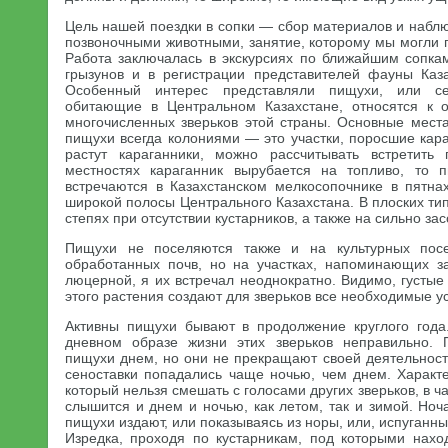
Цель нашей поездки в сопки — сбор материалов и набл
позвоночными животными, занятие, которому мы могли п
Работа заключалась в экскурсиях по ближайшим сопкам
грызунов и в регистрации представителей фауны Каза
Особенный интерес представляли пищухи, или се
обитающие в Центральном Казахстане, относятся к
многочисленных зверьков этой страны. Основные мест
пищухи всегда колониями — это участки, поросшие кара
растут караганники, можно рассчитывать встретить
местностях караганник вырубается на топливо, то
встречаются в Казахстанском мелкосопочнике в пятнах
широкой полосы Центрального Казахстана. В плоских т
степях при отсутствии кустарников, а также на сильно за
Пищухи не поселяются также и на культурных посе
обработанных почв, но на участках, напоминающих з
люцерной, я их встречал неоднократно. Видимо, густые
этого растения создают для зверьков все необходимые у
Активны пищухи бывают в продолжение круглого года
дневном образе жизни этих зверьков неправильно. 
пищухи днем, но они не прекращают своей деятельност
сеноставки попадались чаще ночью, чем днем. Характе
который нельзя смешать с голосами других зверьков, в ча
слышится и днем и ночью, как летом, так и зимой. Но
пищухи издают, или показываясь из норы, или, испуганны
Изредка, проходя по кустарникам, под которыми нахо