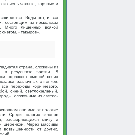
а и очень чахлые, корявые и
сширяется. Воды нет, и вся
м, состоящим из нескольких
в. Много лишенных всякой
 снегом, «такыров».
ладчатая страна, сложены из
я в результате эрозии. В
опки поражают сменой своих
озаики различных оттенков.
 все переходы коричневого,
бой, синий, светло-зеленый,
ороды, сложенные из светло-
основном они имеют пологие
ти. Среди пологих склонов
й, расширяющихся книзу и
ти щебенкой. Через массивы
и возвышенности от других,
елий.