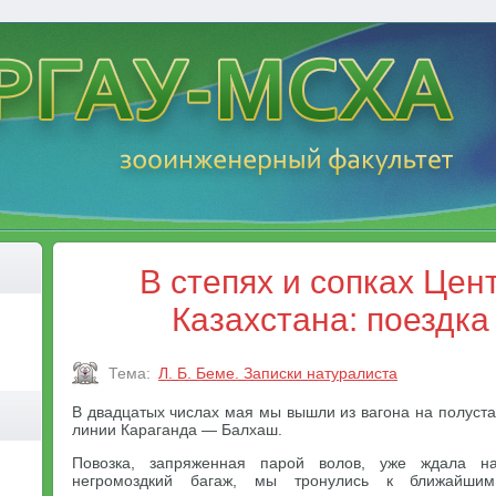
В степях и сопках Цен
Казахстана: поездка
Тема:
Л. Б. Беме. Записки натуралиста
В двадцатых числах мая мы вышли из вагона на полуст
линии Караганда — Балхаш.
Повозка, запряженная парой волов, уже ждала н
негромоздкий багаж, мы тронулись к ближайши