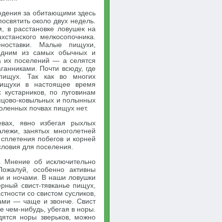
юдения за обитающими здесь
освятить около двух недель.
, в расстановке ловушек на
хстанского мелкосопочника.
ноставки. Малые пищухи,
 одним из самых обычных и
а их поселений — а селятся
ганниками. Почти всюду, где
 пищух. Так как во многих
 пищухи в настоящее время
 кустарников, по луговинам
ипцово-ковыльных и полынных
соленных почвах пищух нет.
вах, явно избегая рыхлых
алежи, занятых многолетней
 сплетения побегов и корней
словия для поселения.
. Мнение об исключительно
Пожалуй, особенно активны
и и ночами. В наши ловушки
рный свист-тявканье пищух,
стности со свистом сусликов,
чами — чаще и звонче. Свист
е чем-нибудь, убегая в норы.
дятся норы зверьков, можно