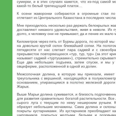
сумерки, и в этих случаях кажется, что из-под самой 
какой-то белый трепещущий платок…
К осени жаворонки собираются в огромные стаи по
отлетают из Центрального Казахстана в последних числа
Мне приходилось несколько раз держать белокрылых жаво
доставляют никакого удовольствия, живя в неволе. Их п
долго, к человеку они не привыкают, да и пение их мал
Километров через пять от Бурмы дорога, по которой мы
на довольно крутой склон ближайшей сопки. На полого
пятидесяти от нас слетает пара саджей и с своеобр
прерывистое повторяющееся «тур, тур, тур» (за этот кр
называет саджей «туртушками»), стремительно скрывает
Еще два небольших подъема, затем спуски, и мы у
овцеферме, расположенной в одной из долин.
Межсопочная долина, в которую мы приехали, имеет 
треугольника с вершиной, находящейся в полукиломет
основанием, упирающимся в полотно железной дороги
Жарык.
Выше Марьи долина суживается, и близость подпочвенны
для развития сравнительно богатой растительности. Все
сырого луга с текущим по нему нешироким ручьем. К
образует небольшие мочажины. Сама долина и склоны 
покрыты кустарниками. Из кустарников преобладают ка
шиповников, покрытых желтыми, белыми и розовым