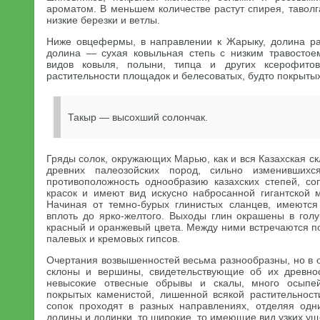
ароматом. В меньшем количестве растут спирея, таволг
низкие березки и ветлы.
Ниже овцефермы, в направлении к Жарыку, долина ра
долина — сухая ковыльная степь с низким травостое
видов ковыля, полыни, типца и других ксерофито
растительности площадок и белесоватых, будто покрытых
Такыр — высохший солончак.
Гряды солок, окружающих Марью, как и вся Казахская ск
древних палеозойских пород, сильно изменившихс
противоположность однообразию казахских степей, с
красок и имеют вид искусно набросанной гигантской м
Начиная от темно-бурых глинистых сланцев, имеются
вплоть до ярко-желтого. Выходы глин окрашены в голу
красный и оранжевый цвета. Между ними встречаются п
палевых и кремовых гипсов.
Очертания возвышенностей весьма разнообразны, но в 
склоны и вершины, свидетельствующие об их древнос
невысокие отвесные обрывы и скалы, много осыпе
покрытых каменистой, лишенной всякой растительнос
сопок проходят в разных направлениях, отделяя одн
долины и долинки, то широкие, то имеющие вид узких ущ