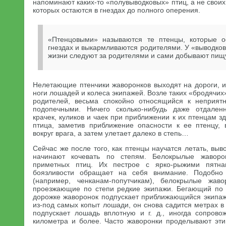
напоминают каких-то «полувыводковых» птиц, а не свои
которых остаются в гнездах до полного оперения.
«Птенцовыми» называются те птенцы, которые о
гнездах и выкармливаются родителями. У «выводков
жизни следуют за родителями и сами добывают пищ
Нелетающие птенчики жаворонков выходят на дороги, и
ноги лошадей и колеса экипажей. Возле таких «бродячих
родителей, весьма спокойно относящийся к неприят
подопечными. Ничего сколько-нибудь даже отдален
крачек, куликов и чаек при приближении к их птенцам з
птица, заметив приближение опасности к ее птенцу,
вокруг врага, а затем улетает далеко в степь…
Сейчас же после того, как птенцы научатся летать, вы
начинают кочевать по степям. Белокрылые жавор
приметных птиц. Их пестрое с ярко-рыжими пятна
боязливости обращает на себя внимание. Подобно
(например, ченканам-попутчикам), белокрылые жав
проезжающие по степи редкие экипажи. Бегающий по 
дорожке жаворонок подпускает приближающийся экипаж
из-под самых копыт лошади, он снова садится метрах в 
подпускает лошадь вплотную и г. д., иногда сопров
километра и более. Часто жаворонки проделывают эт