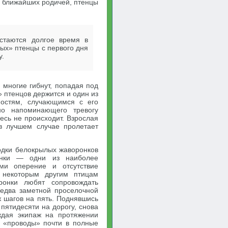
х ближайших родичей, птенцы
стаются долгое время в
ых» птенцы с первого дня
у.
 многие гибнут, попадая под
» птенцов держится и один из
ностям, случающимся с его
но напоминающего тревогу
десь не происходит. Взрослая
 в лучшем случае пролетает
водки белокрылых жаворонков
онки — одни из наиболее
ми оперение и отсутствие
 некоторым другим птицам
оронки любят сопровождать
едва заметной проселочной
 шагов на пять. Поднявшись
пятидесяти на дорогу, снова
ождая экипаж на протяжении
и «проводы» почти в полные