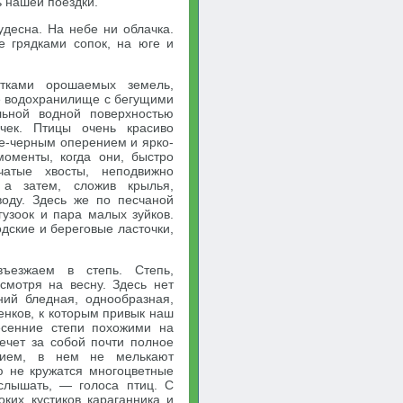
ь нашей поездки.
удесна. На небе ни облачка.
е грядками сопок, на юге и
тками орошаемых земель,
е водохранилище с бегущими
льной водной поверхностью
ачек. Птицы очень красиво
е-черным оперением и ярко-
оменты, когда они, быстро
атые хвосты, неподвижно
 а затем, сложив крылья,
воду. Здесь же по песчаной
гузоок и пара малых зуйков.
дские и береговые ласточки,
ъезжаем в степь. Степь,
смотря на весну. Здесь нет
ний бледная, однообразная,
тенков, к которым привык наш
есенние степи похожими на
лечет за собой почти полное
анием, в нем не мелькают
ю не кружатся многоцветные
услышать, — голоса птиц. С
оких кустиков караганника и