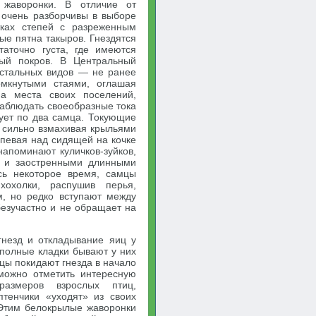
 жаворонки. В отличие от
 очень разборчивы в выборе
тках степей с разреженным
ые пятна такыров. Гнездятся
таточно густа, где имеются
тый покров. В Центральный
остальных видов — не ранее
омкнутыми стаями, оглашая
на места своих поселений,
наблюдать своеобразные тока
ует по два самца. Токующие
 сильно взмахивая крыльями
аспевая над сидящей на кочке
напоминают куличков-зуйков,
т и заостренными длинными
ь некоторое время, самцы
охолки, распушив перья,
м, но редко вступают между
безучастно и не обращает на
гнезд и откладывание яиц у
 полные кладки бывают у них
цы покидают гнезда в начало
можно отметить интересную
азмеров взрослых птиц,
тенчики «уходят» из своих
 Этим белокрылые жаворонки