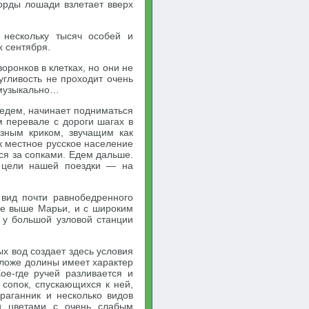
морды лошади взлетает вверх
 нескольку тысяч особей и
х сентября.
ронков в клетках, но они не
угливость не проходит очень
о музыкально…
 едем, начинает подниматься
м перевале с дороги шагах в
азным криком, звучащим как
ик местное русское население
ся за сопками. Едем дальше.
 цели нашей поездки — на
вид почти равнобедренного
ре выше Марьи, и с широким
 у большой узловой станции
х вод создает здесь условия
 ложе долины имеет характер
ое-где ручей разливается и
сопок, спускающихся к ней,
раганник и несколько видов
и цветами с очень слабым