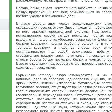
расположенную километрах в пяти от полустанка, — цел
Погода, обычная для Центрального Казахстана, была ч
Воздух прозрачен, и горизонт, замыкавшийся на север
востоке уходил в бесконечные дали…
Вначале дорога идет между возделываемыми учас
окружающих поселок Бурму. Здесь находится небольшо
из него арыками оросительной системы. Над зерка
искусственного озерка летает несколько черных кр
выделяются на фоне голубоватого озера своим блестящ
белыми крыльями. Крачки особенно эффектны в те м
трепеща крыльями и подогнув вперед свои вильч
останавливаются над водой, высматривая добычу,
стремительно падают вниз, погружаясь на секунду в 
отмели берега бегает несколько белых и желтых трясо
Вместе с крачками над озером летают деревенские, горо
охотясь за насекомыми.
Бурминские огороды скоро оканчиваются, и мы в
начинающаяся за поселком, однообразна и уныла, не
ярких цветов, зелень низкорослых сухолюбивых расте
голубовато-зеленая, отсутствуют яркие пятна разных от
глав в европейских степях и которые делают наш в
(великолепный персидский ковер. Отсутствие цветов в
отсутствие насекомых: воздух не наполнен жужж
серебристыми блестками стрекозы и пчелы, над степь
бабочки. Единственные звуки, которые можно здесь 
безоблачного неба несутся трели жаворонков, с невыс