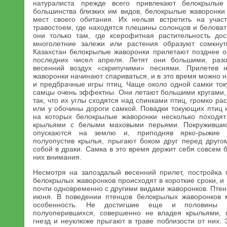
натуралиста прежде всего привлекают белокрылые
большинства близких им видов, белокрылые жаворонки
мест своего обитания. Их нельзя встретить на учас
травостоем, где находятся плешины солонцов и беловат
они только там, где ксерофитная растительность дос
многолетние залежи или растения образуют сомкну
Казахстан белокрылые жаворонки прилетают позднее 
последних чисел апреля. Летят они большими, раз
весенний воздух «скрипучими» песнями. Прилетев 
жаворонки начинают спариваться, и в это время можно 
и предбрачные игры птиц. Чаще около одной самки ток
самцы очень эффектны. Они летают большими кругами,
так, что их углы сходятся над спинками птиц, громко р
или у обочины дороги самкой. Повадки токующих птиц 
на которых белокрылые жаворонки несколько походя
крыльями с белыми маховыми перьями. Покружившис
опускаются на землю и, приподняв ярко-рыжие х
полуопустив крылья, прыгают боком друг перед друго
собой в драки. Самка в это время держит себя совсем 
них внимания.
Несмотря на запоздалый весенний прилет, постройка 
белокрылых жаворонков происходят в короткие сроки, и
почти одновременно с другими видами жаворонков. Птен
июня. В поведении птенцов белокрылых жаворонков 
особенность. Не достигшие еще и половины р
полуоперившихся, совершенно не владея крыльями, п
гнезд и неуклюже прыгают в траве поблизости от них.