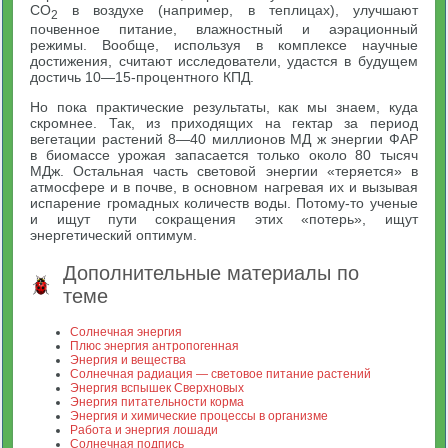
СО
в воздухе (например, в теплицах), улучшают
2
почвенное питание, влажностный и аэрационный
режимы. Вообще, используя в комплексе научные
достижения, считают исследователи, удастся в будущем
достичь 10—15-процентного КПД.
Но пока практические результаты, как мы знаем, куда
скромнее. Так, из приходящих на гектар за период
вегетации растений 8—40 миллионов МД ж энергии ФАР
в биомассе урожая запасается только около 80 тысяч
МДж. Остальная часть световой энергии «теряется» в
атмосфере и в почве, в основном нагревая их и вызывая
испарение громадных количеств воды. Потому-то ученые
и ищут пути сокращения этих «потерь», ищут
энергетический оптимум.
Дополнительные материалы по
теме
Солнечная энергия
Плюс энергия антропогенная
Энергия и вещества
Солнечная радиация — световое питание растений
Энергия вспышек Сверхновых
Энергия питательности корма
Энергия и химические процессы в организме
Работа и энергия лошади
Солнечная подпись