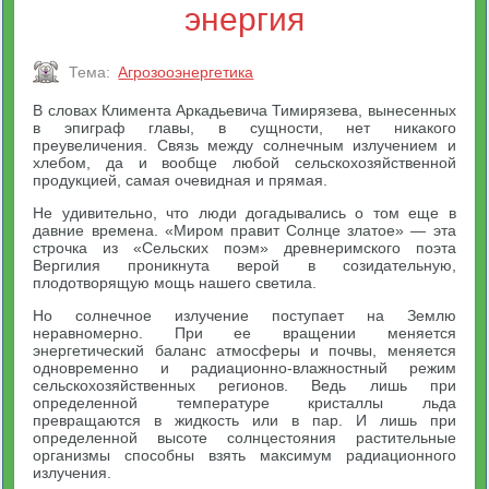
энергия
Тема:
Агрозооэнергетика
В словах Климента Аркадьевича Тимирязева, вынесенных
в эпиграф главы, в сущности, нет никакого
преувеличения. Связь между солнечным излучением и
хлебом, да и вообще любой сельскохозяйственной
продукцией, самая очевидная и прямая.
Не удивительно, что люди догадывались о том еще в
давние времена. «Миром правит Солнце златое» — эта
строчка из «Сельских поэм» древнеримского поэта
Вергилия проникнута верой в созидательную,
плодотворящую мощь нашего светила.
Но солнечное излучение поступает на Землю
неравномерно. При ее вращении меняется
энергетический баланс атмосферы и почвы, меняется
одновременно и радиационно-влажностный режим
сельскохозяйственных регионов. Ведь лишь при
определенной температуре кристаллы льда
превращаются в жидкость или в пар. И лишь при
определенной высоте солнцестояния растительные
организмы способны взять максимум радиационного
излучения.