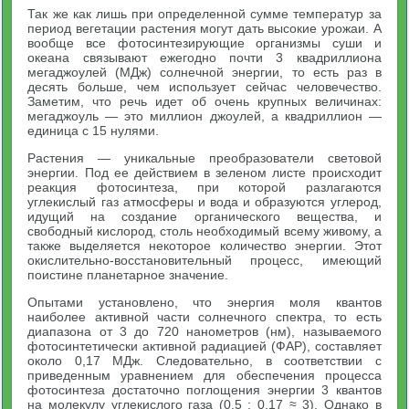
Так же как лишь при определенной сумме температур за
период вегетации растения могут дать высокие урожаи. А
вообще все фотосинтезирующие организмы суши и
океана связывают ежегодно почти 3 квадриллиона
мегаджоулей (МДж) солнечной энергии, то есть раз в
десять больше, чем использует сейчас человечество.
Заметим, что речь идет об очень крупных величинах:
мегаджоуль — это миллион джоулей, а квадриллион —
единица с 15 нулями.
Растения — уникальные преобразователи световой
энергии. Под ее действием в зеленом листе происходит
реакция фотосинтеза, при которой разлагаются
углекислый газ атмосферы и вода и образуются углерод,
идущий на создание органического вещества, и
свободный кислород, столь необходимый всему живому, а
также выделяется некоторое количество энергии. Этот
окислительно-восстановительный процесс, имеющий
поистине планетарное значение.
Опытами установлено, что энергия моля квантов
наиболее активной части солнечного спектра, то есть
диапазона от 3 до 720 нанометров (нм), называемого
фотосинтетически активной радиацией (ФАР), составляет
около 0,17 МДж. Следовательно, в соответствии с
приведенным уравнением для обеспечения процесса
фотосинтеза достаточно поглощения энергии 3 квантов
на молекулу углекислого газа (0,5 : 0,17 ≈ 3). Однако в