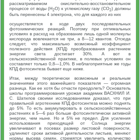
рассматриваемом окислительно-восстановительном
процессе от воды (Н
O) к углекислому газу (CO
) должны
2
2
быть перенесены 4 электрона, что для каждого из них
осуществляется в ходе двух последовательных
фотохимических реакций. Поэтому при оптимальных
условиях в расход на образование лишь одной молекулы
кислорода вовлекается не три, а 8—12 квантов. Отсюда
следует, что максимально возможный коэффициент
полезного действия (КПД) преобразования растением
энергии света достигает 30%. А вот в
сельскохозяйственной практике, в полевых условиях он
составляет только 0,8—1,0%. В неблагоприятные же годы
КПД фотосинтеза бывает еще ниже.
Итак, между теоретически возможным и реальным
значениями этого важнейшего показателя — огромная
разница. Как ее хотя бы отчасти преодолеть? Основатель
школы программирования урожая академик ВАСХНИЛ И.
С. Шатилов своими исследованиями доказал, что при
правильной агротехнике КПД фотосинтеза можно поднять
до 5%. То есть аккумулировать в сельскохозяйственных
растениях в 5—6 раз больше фотосинтетически активной
энергии, чем ныне. Но и 5% не предел. Для усиления
использования приходящей от Солнца энергии
увеличивают в посевах размер листовой поверхности,
удлиняют сроки активной деятельности листьев, меняют
нормы высева семян, стремятся увеличить количество