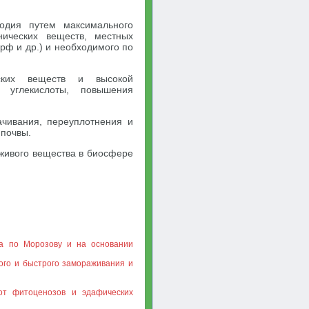
родия путем максимального
нических веществ, местных
орф и др.) и необходимого по
еских веществ и высокой
а углекислоты, повышения
ачивания, переуплотнения и
 почвы.
живого вещества в биосфере
са по Морозову и на основании
ого и быстрого замораживания и
 от фитоценозов и эдафических