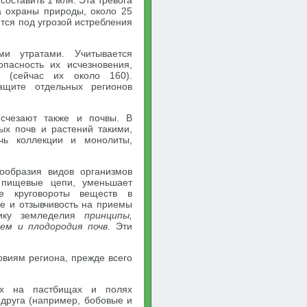
 составить 1 млн. Эта тревога
 охраны природы, около 25
тся под угрозой истребления
ми утратами. Учитывается
опасность их исчезновения,
в (сейчас их около 160).
ащите отдельных регионов
счезают также и почвы. В
ых почв и растений такими,
чь коллекции и монолиты,
ообразия видов организмов
 пищевые цепи, уменьшает
ие круговороты веществ в
е и отзывчивость на приемы
тику земледелия
принципы,
ем и плодородия почв
. Эти
овиям региона, прежде всего
ях на пастбищах и полях
 друга (например, бобовые и