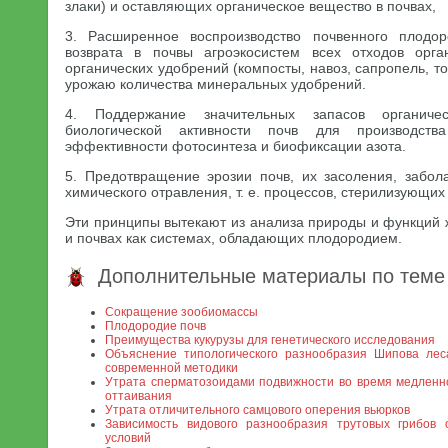
злаки) и оставляющих органическое вещество в почвах,
3. Расширенное воспроизводство почвенного плодо
возврата в почвы агроэкосистем всех отходов орга
органических удобрений (компосты, навоз, сапропель, т
урожаю количества минеральных удобрений.
4. Поддержание значительных запасов органич
биологической активности почв для производств
эффективности фотосинтеза и биофиксации азота.
5. Предотвращение эрозии почв, их засоления, забол
химического отравления, т. е. процессов, стерилизующих
Эти принципы вытекают из анализа природы и функций 
и почвах как системах, обладающих плодородием.
Дополнительные материалы по теме
Сокращение зообиомассы
Плодородие почв
Преимущества кукурузы для генетического исследования
Объяснение типологического разнообразия Шипова ле
современной методики
Утрата сперматозоидами подвижности во время медленн
оттаивания
Утрата отличительного самцового оперения вьюрков
Зависимость видового разнообразия трутовых грибов
условий