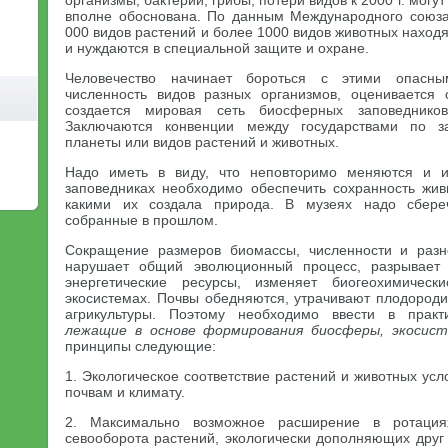
организмы, бактерии, грибы, потери видов к 2000 г. могут
вполне обоснована. По данным Международного союза
000 видов растений и более 1000 видов животных находя
и нуждаются в специальной защите и охране.
Человечество начинает бороться с этими опасны
численность видов разных организмов, оценивается 
создается мировая сеть биосферных заповеднико
Заключаются конвенции между государствами по з
планеты или видов растений и животных.
Надо иметь в виду, что неповторимо меняются и и
заповедниках необходимо обеспечить сохранность жив
какими их создала природа. В музеях надо сбере
собранные в прошлом.
Сокращение размеров биомассы, численности и разн
нарушает общий эволюционный процесс, разрывает
энергетические ресурсы, изменяет биогеохимическ
экосистемах. Почвы обедняются, утрачивают плодороди
агрикультуры. Поэтому необходимо ввести в прак
лежащие в основе формирования биосферы, экосист
принципы следующие:
1. Экологическое соответствие растений и животных усл
почвам и климату.
2. Максимально возможное расширение в ротаци
севооборота растений, экологически дополняющих друг