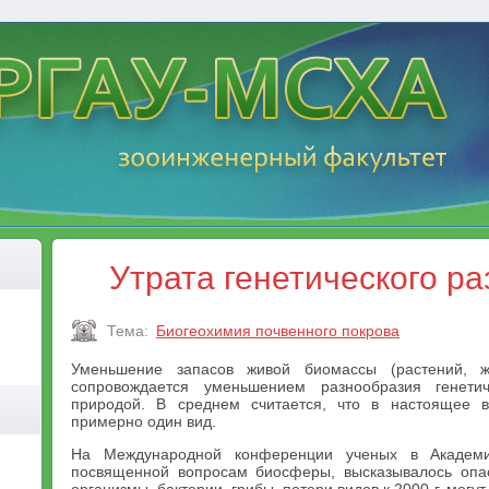
Утрата генетического р
Тема:
Биогеохимия почвенного покрова
Уменьшение запасов живой биомассы (растений, жи
сопровождается уменьшением разнообразия генетич
природой. В среднем считается, что в настоящее 
примерно один вид.
На Международной конференции ученых в Академи
посвященной вопросам биосферы, высказывалось опас