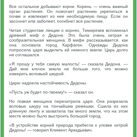
Все остальное добывают корни. Корень — очень важный
орган растения. Он помогает растению укрепиться в
почве и извлекает из нее необходимую пищу. Если он
засохнет или заболеет, погибнет все растение.
Читая студентам лекции о корнях, Тимирязев вспоминал
древний миф о Дидоне. Это была очень хитрая и
сообразительная женщина. В мифе рассказывается, как
она основала город Карфаген. Однажды Дидона
попросила царя выделить ей немного земли. Царь долго
не соглашался.
«Я прошу у тебя самую малость! — сказала Дидона. —
Дай мне клочок земли не больше того, что можно
измерить воловьей шкурой.
Царю надоела настойчивость Дидоны.
«Пусть уж будет по-твоему!» — сказал он.
Но ловкая женщина перехитрила царя. Она разрезала
воловью шкуру на тончайшие ремешки. Сшила из них
длинную ленту и захватила так много земли, что на этом
месте можно было выстроить большой город.
«В устройстве корней природа прибегла к уловке хитрой
Дидоны! — говорил Климент Аркадьевич.