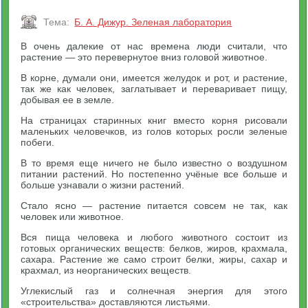
Тема:
Б. А. Дижур. Зеленая лаборатория
В очень далекие от нас времена люди считали, что
растение — это перевернутое вниз головой животное.
В корне, думали они, имеется желудок и рот, и растение,
так же как человек, заглатывает и переваривает пищу,
добывая ее в земле.
На страницах старинных книг вместо корня рисовали
маленьких человечков, из голов которых росли зеленые
побеги.
В то время еще ничего не было известно о воздушном
питании растений. Но постепенно учёные все больше и
больше узнавали о жизни растений.
Стало ясно — растение питается совсем не так, как
человек или животное.
Вся пища человека и любого животного состоит из
готовых органических веществ: белков, жиров, крахмала,
сахара. Растение же само строит белки, жиры, сахар и
крахмал, из неорганических веществ.
Углекислый газ и солнечная энергия для этого
«строительства» доставляются листьями.