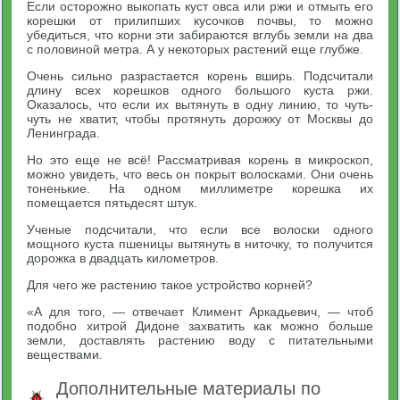
Если осторожно выкопать куст овса или ржи и отмыть его
корешки от прилипших кусочков почвы, то можно
убедиться, что корни эти забираются вглубь земли на два
с половиной метра. А у некоторых растений еще глубже.
Очень сильно разрастается корень вширь. Подсчитали
длину всех корешков одного большого куста ржи.
Оказалось, что если их вытянуть в одну линию, то чуть-
чуть не хватит, чтобы протянуть дорожку от Москвы до
Ленинграда.
Но это еще не всё! Рассматривая корень в микроскоп,
можно увидеть, что весь он покрыт волосками. Они очень
тоненькие. На одном миллиметре корешка их
помещается пятьдесят штук.
Ученые подсчитали, что если все волоски одного
мощного куста пшеницы вытянуть в ниточку, то получится
дорожка в двадцать километров.
Для чего же растению такое устройство корней?
«А для того, — отвечает Климент Аркадьевич, — чтоб
подобно хитрой Дидоне захватить как можно больше
земли, доставлять растению воду с питательными
веществами.
Дополнительные материалы по