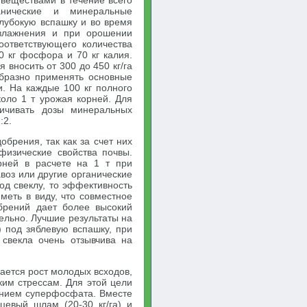
веществами в течение всего
ганические и минеральные
лубокую вспашку и во время
увлажнения и при орошении
ответствующего количества
0 кг фосфора и 70 кг калия.
 вносить от 300 до 450 кг/га
бразно применять основные
. На каждые 100 кг полного
оло 1 т урожая корней. Для
личивать дозы минеральных
:2.
брения, так как за счет них
физические свойства почвы.
рней в расчете на 1 т при
авоз или другие органические
од свеклу, то эффективность
меть в виду, что совместное
брений дает более высокий
ельно. Лучшие результаты на
 под зяблевую вспашку, при
 свекла очень отзывчива на
вается рост молодых всходов,
ким стрессам. Для этой цели
лением суперфосфата. Вместе
евый шлам (20-30 кг/га) и