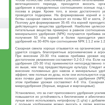
Чтобы полностью обеспечивать растения питательными 
вегетационного периода, приходится вносить ор
удобрения в определенных соотношениях осенью под г
посева в рядки. Кроме того, в зонах достаточного 
проводятся подкормки. На формирование корней и со
ботвы сахарная свекла выносит из почвы 60 кг азота, 2
Поэтому для формирования 35-45 т/га корней приходится
действующего вещества удобрений. Наиболее целесоо
питательные вещества примерно в равном соотношении
минерального удобрения (NPK) получается прибавка ок
получения 50 т/га корней и более приходится уве
удобрений на 30-40% при соотношении NPK 1:1:2 или 1:2
Сахарная свекла хорошо отзывается на органические удо
удается создать благоприятные агрохимические и агро
При внесении 20-30 т/га навоза прибавка урожая ко
достаточном увлажнении составляет 0,2-0,3 т/га. Если н
удобрения (20-30 т/га) применяются непосредственно п
их выше, чем под предшествующую культуру. Следует и
внесение половинных доз навоза и минеральных удо
эффект, чем полные их дозы, если они используются отд
всех почвах дает применение полного удобрения (NPK)
этом прибавки урожая составляют 4-8 т/га. Сахарная
микроудобрения (борные, медные и марганцевые).
Установлено, что за счет припосевного удобрения усили
повышается их устойчивость к биотическим и абиотичес
лучше всего использовать нитрофоску (1 ц/га) с добав
с полным удобрением можно вносить в рядки марганц