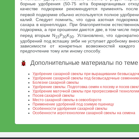
борные удобрения (50-75 кг/га бормарганцевых отхо
качестве подкормки рекомендуется применять посл
первой подкормке обычно используется полное удобрен
калий. Следует помнить, что одна азотная подкормк
сахара в корнеплодах. При благоприятном естественно
подкормка, а при орошении даются две, в том числе пе
перед вторым N
P
K
. Установлено, что однократ
15
30
30
удобрений под вспашку зяби не уступает дробному внес
зависимости от конкретных возможностей каждого 
предпочтение тому или иному способу.
Дополнительные материалы по теме
Удобрение сахарной свеклы при выращивании безвысадоч
Удобрение сахарной свеклы под безвысадочные семенник
Болезни сахарной свеклы
Удобрение свеклы. Подготовка семян к посеву и посев свек
Удобрение маточной свеклы при прогрессивной технологи
Посев сахарной свеклы
Место сахарной свеклы в севообороте
Применение удобрений под озимую пшеницу
Особенности удобрения сахарной свеклы
Особенности агротехнологии сахарной свеклы на семена