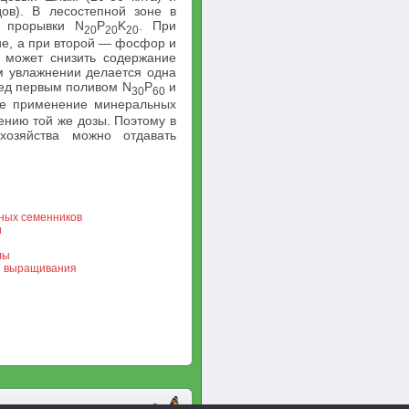
дов). В лесостепной зоне в
е прорывки N
P
K
. При
20
20
20
ие, а при второй — фосфор и
а может снизить содержание
м увлажнении делается одна
ред первым поливом N
P
и
30
60
ное применение минеральных
ению той же дозы. Поэтому в
хозяйства можно отдавать
ных семенников
и
лы
и выращивания