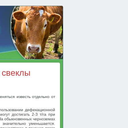
 свеклы
еняться известь отдельно от
спользовании дефекационной
могут достигать 2-3 т/га при
На обыкновенных черноземах
 значительно уменьшается.