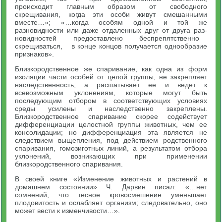
происходит главным образом от свободного
скрещивания, когда эти особи живут смешанными
вместе…»; «…когда особям одной и той же
разновидности или даже отдаленных друг от друга раз­
новидностей предоставлено беспрепятственно
скрещиваться, в конце концов получается однообразие
признаков».
Близкородственное же спаривание, как одна из форм
изоляции части особей от целой группы, не закрепляет
наследственность, а расшатывает ее и ведет к
всевозможным уклонениям, которые могут быть
последующим отбором в соответствующих условиях
среды усилены и наследственно закреплены.
Близкородственное спаривание скорее содействует
дифференциации целостной группы животных, чем ее
консолидации; но дифференциация эта является не
следствием выщепления, под действием родственного
спаривания, гомозиготных линий, а результатом отбора
уклонений, возникаю­щих при применении
близкородственного спаривания.
В своей книге «Изменение животных и растений в
домашнем состоянии» Ч. Дарвин писал: «…нет
сомнений, что тесное крово­смешение уменьшает
плодовитость и ослабляет организм; сле­довательно, оно
может вести к изменчивости…».