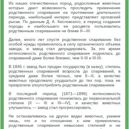
Из наших отечественных пород, родословные животных
которых дают возможность проследить применение
родственного спа­ривания на протяжении длительного
периода, наибольший инте­рес представляет орловский
рысак. По данным Д. А. Кисловского, в период создания
породы и наибольшего ее расцвета пользова­лись
родственным спариванием не ближе II—III.
Далее, много лет спустя родственное спаривание без
особой нужды применялось в силу органического объема
завода, и завод стал деградировать. За это время
интенсивность родственного спаривания поднялась до
спариваний даже более близких, чем II-III и III-III.
В 1845 г. завод был продан государству (в казну), степень
родственных спариваний возросла до спариваний, в
среднем даже более тесных, чем II—II, а качество
животных продолжало ухудшаться до тех пор, пока не
прекратили злоупотреблять родственным спариванием.
В последний период (1871—1896) интенсивность
родствен­ного спаривания понизилась до первоначальной
степени (II — III и III—IV), и качество животных
улучшилось — завод стал прогрессировать.
Не останавливаясь на других видах животных, укажем
лишь, что и по отношению к ним применялись
родственные спаривания невысоких степеней и не