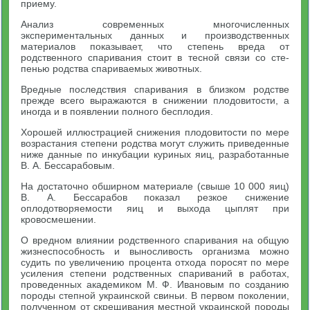
приему.
Анализ современных многочисленных
экспериментальных дан­ных и производственных
материалов показывает, что степень вреда от
родственного спаривания стоит в тесной связи со сте­
пенью родства спариваемых животных.
Вредные последствия спаривания в близком родстве
прежде всего выражаются в снижении плодовитости, а
иногда и в появ­лении полного бесплодия.
Хорошей иллюстрацией снижения плодовитости по мере
воз­растания степени родства могут служить приведенные
ниже дан­ные по инкубации куриных яиц, разработанные
В. А. Бессарабовым.
На достаточно обширном материале (свыше 10 000 яиц)
В. А. Бессарабов показал резкое снижение
оплодотворяемости яиц и выхода цыплят при
кровосмешении.
О вредном влиянии родственного спаривания на общую
жизне­способность и выносливость организма можно
судить по увеличе­нию процента отхода поросят по мере
усиления степени родствен­ных спариваний в работах,
проведенных академиком М. Ф. Ива­новым по созданию
породы степной украинской свиньи. В первом поколении,
полученном от скрещивания местной украинской породы