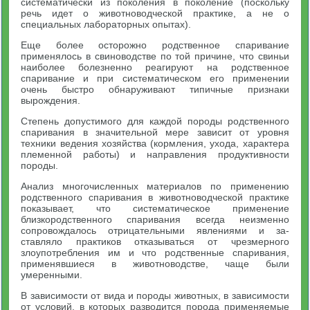
систематически из поколения в поколение (поскольку
речь идет о животноводческой практике, а не о
специальных лабораторных опытах).
Еще более осторожно родственное спаривание
применялось в свиноводстве по той причине, что свиньи
наиболее болезненно реагируют на родственное
спаривание и при систематическом его применении
очень быстро обнаруживают типичные признаки
вырождения.
Степень допустимого для каждой породы родственного
спари­вания в значительной мере зависит от уровня
техники ведения хозяйства (кормления, ухода, характера
племенной работы) и направления продуктивности
породы.
Анализ многочисленных материалов по применению
родствен­ного спаривания в животноводческой практике
показывает, что систематическое применение
близкородственного спаривания всег­да неизменно
сопровождалось отрицательными явлениями и за­
ставляло практиков отказываться от чрезмерного
злоупотребле­ния им и что родственные спаривания,
применявшиеся в живот­новодстве, чаще были
умеренными.
В зависимости от вида и породы животных, в зависимости
от условий, в которых разводится порода применяемые