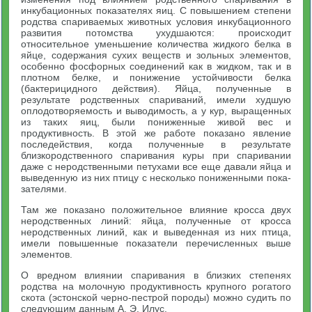
инкубационных показателях яиц. С повышением степени
родства спариваемых животных условия инкубационного
развития потомства ухудшают­ся: происходит
относительное уменьшение количества жидкого белка в
яйце, содержания сухих веществ и зольных элементов,
особенно фосфорных соединений как в жидком, так и в
плотном белке, и понижение устойчивости белка
(бактерицидного действия). Яйца, полученные в
результате родственных спариваний, имели худшую
оплодотворяемость и выводимость, а у кур, выращенных
из таких яиц, были пониженные живой вес и
продуктивность. В этой же работе показано явление
последействия, когда полученные в результате
близкородственного спаривания куры при спаривании
даже с неродственными петухами все еще давали яйца и
выведенную из них птицу с несколько пониженными пока­
зателями.
Там же показано положительное влияние кросса двух
нерод­ственных линий: яйца, полученные от кросса
неродственных ли­ний, как и выведенная из них птица,
имели повышенные показа­тели перечисленных выше
элементов.
О вредном влиянии спаривания в близких степенях
родства на молочную продуктивность крупного рогатого
скота (эстонской черно-пестрой породы) можно судить по
следующим данным А. Э. Илус.