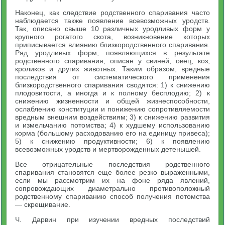
Наконец, как следствие родственного спаривания часто
наблю­дается также появление всевозможных уродств.
Так, описано свыше 10 различных уродливых форм у
крупного рогатого скота, возникновение которых
приписывается влиянию близкородствен­ного спаривания.
Ряд уродливых форм, появляющихся в резуль­тате
родственного спаривания, описан у свиней, овец, коз,
кро­ликов и других животных. Таким образом, вредные
последствия от систематического применения
близкородственного спаривания сводятся: 1) к снижению
плодовитости, а иногда и к полному бесплодию; 2) к
снижению жизненности и общей жизнеспособ­ности,
ослаблению конституции и понижению сопротивляемости
вредным внешним воздействиям; 3) к снижению развития
и из­мельчанию потомства; 4) к худшему использованию
корма (боль­шому расходованию его на единицу привеса);
5) к снижению продуктивности; 6) к появлению
всевозможных уродств и мертво­рожденных детенышей.
Все отрицательные последствия родственного
спаривания ста­новятся еще более резко выраженными,
если мы рассмотрим их на фоне ряда явлений,
сопровождающих диаметрально противо­положный
родственному спариванию способ получения потомства
— скрещивание.
Ч. Дарвин при изучении вредных последствий