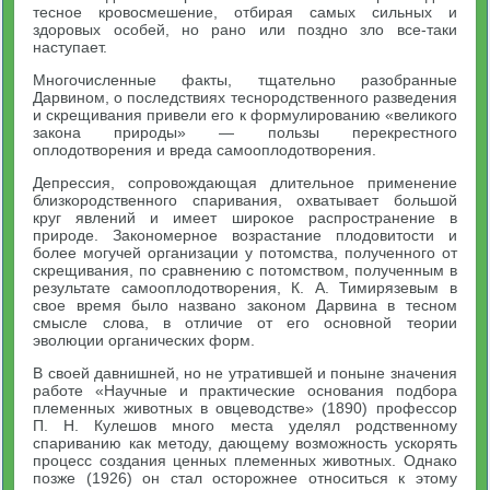
тесное кровосмешение, отбирая самых сильных и
здоровых особей, но рано или поздно зло все-таки
наступает.
Многочисленные факты, тщательно разобранные
Дарвином, о последствиях теснородственного разведения
и скрещивания привели его к формулированию «великого
закона природы» — пользы перекрестного
оплодотворения и вреда самооплодотво­рения.
Депрессия, сопровождающая длительное применение
близко­родственного спаривания, охватывает большой
круг явлений и имеет широкое распространение в
природе. Закономерное возра­стание плодовитости и
более могучей организации у потомства, полученного от
скрещивания, по сравнению с потомством, полу­ченным в
результате самооплодотворения, К. А. Тимирязевым в
свое время было названо законом Дарвина в тесном
смысле слова, в отличие от его основной теории
эволюции органических форм.
В своей давнишней, но не утратившей и поныне значения
работе «Научные и практические основания подбора
племенных животных в овцеводстве» (1890) профессор
П. Н. Кулешов много места уделял родственному
спариванию как методу, дающему возможность ускорять
процесс создания ценных племенных жи­вотных. Однако
позже (1926) он стал осторожнее относиться к этому