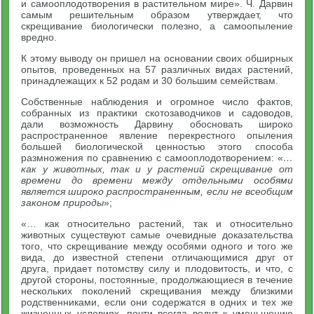
и самооплодотворе­ния в растительном мире». Ч. Дарвин
самым решительным обра­зом утверждает, что
скрещивание биологически полезно, а само­опыление
вредно.
К этому выводу он пришел на основании своих обширных
опытов, проведенных на 57 различных видах растений,
принадле­жащих к 52 родам и 30 большим семействам.
Собственные наблюдения и огромное число фактов,
собранных из практики скотозаводчиков и садоводов,
дали возможность Дарвину обосновать широко
распространенное явление перекрест­ного опыления
большей биологической ценностью этого способа
размножения по сравнению с самооплодотворением: «
…
как у жи­вотных, так и у растений скрещивание от
времени до времени между отдельными особями
является широко распространенным, если не всеобщим
законом природы
»;
«… как относительно растений, так и относительно
животных существуют самые очевидные доказательства
того, что скрещива­ние между особями одного и того же
вида, до известной степени отличающимися друг от
друга, придает потомству силу и плодо­витость, и что, с
другой стороны, постоянные, продолжающиеся в течение
нескольких поколений скрещивания между близкими
родственниками, если они содержатся в одних и тех же
жизненных условиях, почти всегда ведут к уменьшению