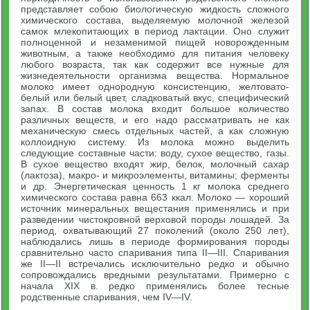
представляет собою биологическую жидкость сложного
химического состава, выделяемую молочной же­лезой
самок млекопитающих в период лактации. Оно слу­жит
полноценной и незаменимой пищей новорожденным
живот­ным, а также необходимо для питания человеку
любого возраста, так как содержит все нужные для
жизнедеятельности организма вещества. Нормальное
молоко имеет однородную консистенцию, желтовато-
белый или белый цвет, сладковатый вкус, специфичес­кий
запах. В состав молока входит большое количество
различных ве­ществ, и его надо рассматривать не как
механическую смесь от­дельных частей, а как сложную
коллоидную систему. Из молока можно выделить
следующие составные части: воду, сухое вещество, газы.
В сухое вещество входят жир, белок, молочный сахар
(лактоза), макро- и микроэлементы, витами­ны; ферменты
и др. Энергетическая ценность 1 кг молока среднего
химического состава равна 663 ккал. Молоко — хороший
источник минеральных вещестания применя­лись и при
разведении чистокровной верховой породы лошадей. За
период, охватывающий 27 поколений (около 250 лет),
наблю­дались лишь в периоде формирования породы
сравнительно часто спаривания типа II—III. Спаривания
же II—II встречались исключительно редко и обычно
сопровождались вредными резуль­татами. Примерно с
начала XIX в. редко применялись более тес­ные
родственные спаривания, чем IV—IV.