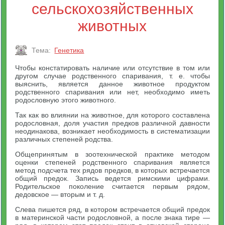
сельскохозяйственных
животных
Тема:
Генетика
Чтобы констатировать наличие или отсутствие в том или
другом случае родственного спаривания, т. е. чтобы
выяснить, является данное животное продуктом
родственного спаривания или нет, необходимо иметь
родословную этого животного.
Так как во влиянии на животное, для которого составлена
родословная, доля участия предков различной давности
неодина­кова, возникает необходимость в систематизации
различных сте­пеней родства.
Общепринятым в зоотехнической практике методом
оценки степеней родственного спаривания является
метод подсчета тех рядов предков, в которых встречается
общий предок. Запись ве­дется римскими цифрами.
Родительское поколение считается пер­вым рядом,
дедовское — вторым и т. д.
Слева пишется ряд, в котором встречается общий предок
в материнской части родословной, а после знака тире —