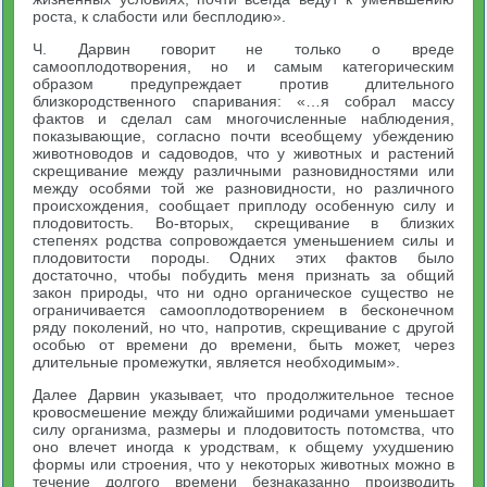
роста, к слабости или бесплодию».
Ч. Дарвин говорит не только о вреде
самооплодотворения, но и самым категорическим
образом предупреждает против длитель­ного
близкородственного спаривания: «…я собрал массу
фактов и сделал сам многочисленные наблюдения,
показывающие, согласно почти всеобщему убеждению
животноводов и садоводов, что у жи­вотных и растений
скрещивание между различными разновидно­стями или
между особями той же разновидности, но различного
происхождения, сообщает приплоду особенную силу и
плодови­тость. Во-вторых, скрещивание в близких
степенях родства со­провождается уменьшением силы и
плодовитости породы. Одних этих фактов было
достаточно, чтобы побудить меня признать за общий
закон природы, что ни одно органическое существо не
ограничивается самооплодотворением в бесконечном
ряду поколе­ний, но что, напротив, скрещивание с другой
особью от времени до времени, быть может, через
длительные промежутки, является необходимым».
Далее Дарвин указывает, что продолжительное тесное
крово­смешение между ближайшими родичами уменьшает
силу организма, размеры и плодовитость потомства, что
оно влечет иногда к уродствам, к общему ухудшению
формы или строения, что у некоторых животных можно в
течение долгого времени безнаказанно произ­водить