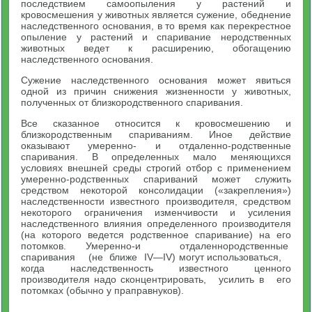
последствием самоопыления у растений и
кровосмешения у животных является сужение, обеднение
наследственного основания, в то время как перекрестное
опыление у растений и спаривание неродственных
животных ведет к расширению, обогащению
наследственного основания.
Сужение наследственного основания может явиться
одной из причин снижения жизненности у животных,
полученных от близ­кородственного спаривания.
Все сказанное относится к кровосмешению и
близкородствен­ным спариваниям. Иное действие
оказывают умеренно- и отдаленно-родственные
спаривания. В определенных мало меняющихся
условиях внешней среды строгий отбор с применением
умеренно-родственных спариваний может служить
средством некоторой кон­солидации («закрепления»)
наследственности известного производи­теля, средством
некоторого ограничения изменчивости и усиления
наследственного влияния определенного производителя
(на кото­рого ведется родственное спаривание) на его
потомков. Умеренно-и отдаленнородственные
спаривания (не ближе IV—IV) могут использоваться,
когда наследственность известного ценного
производителя надо сконцентрировать, усилить в его
потомках (обычно у праправнуков).