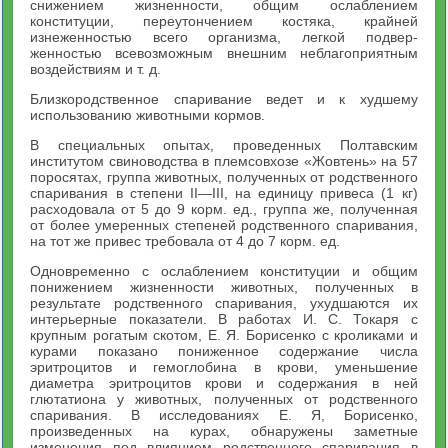
снижением жизненности, общим ослаблением
конституции, переутончением костяка, крайней
изнеженностью всего организма, легкой подвер­
женностью всевозможным внешним неблагоприятным
воздействиям и т. д.
Близкородственное спаривание ведет и к худшему
использо­ванию животными кормов.
В специальных опытах, проведенных Полтавским
институтом свиноводства в племсовхозе «Жовтень» на 57
поросятах, группа животных, полученных от родственного
спаривания в степени II—III, на единицу привеса (1 кг)
расходовала от 5 до 9 корм. ед., группа же, полученная
от более умеренных степеней родствен­ного спаривания,
на тот же привес требовала от 4 до 7 корм. ед.
Одновременно с ослаблением конституции и общим
пониже­нием жизненности животных, полученных в
результате родствен­ного спаривания, ухудшаются их
интерьерные показатели. В рабо­тах И. С. Токаря с
крупным рогатым скотом, Е. Я. Борисенко с кроликами и
курами показано пониженное содержание числа
эритроцитов и гемоглобина в крови, уменьшение
диаметра эрит­роцитов крови и содержания в ней
глютатиона у животных, по­лученных от родственного
спаривания. В исследованиях Е. Я, Бо­рисенко,
произведенных на курах, обнаружены заметные
изменения под влиянием родственного спаривания в