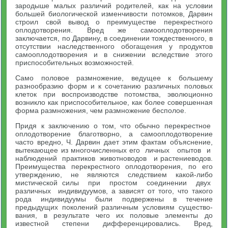
зародыше малых различий родителей, как на усло­вии
большей биологической изменчивости потомков, Дарвин
строил свой вывод о преимуществе перекрестного
оплодотворения. Вред же самооплодотворения
заключается, по Дарвину, в соеди­нении тождественного, в
отсутствии наследственного обогаще­ния у продуктов
самооплодотворения и в снижении вследствие этого
приспособительных возможностей.
Само половое размножение, ведущее к большему
разнообра­зию форм и к сочетанию различных половых
клеток при воспроиз­водстве потомства, эволюционно
возникло как приспособительное, как более совершенная
форма размножения, чем размножение бесполое.
Придя к заключению о том, что обычно перекрестное
оплодо­творение благотворно, а самооплодотворение
часто вредно, Ч. Дар­вин дает этим фактам объяснение,
вытекающее из многочисленных его личных опытов и
наблюдений практиков животноводов и растениеводов.
Преимущества перекрестного оплодотворения, по его
утверждению, не являются следствием какой-либо
мистической силы при простом соединении двух
различных индивидуумов, а зависят от того, что такого
рода индивидуумы были подвержены в течение
предыдущих поколений различным условиям существо­
вания, в результате чего их половые элементы до
известной степени дифференцировались. Вред,