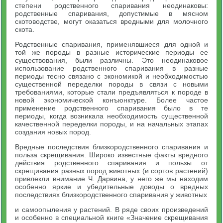
степени родственного спаривания неодинаковы:
родственные спарива­ния, допустимые в мясном
скотоводстве, могут оказаться вредными для молочного
скота.
Родственные спаривания, применявшиеся для одной и
той же породы в разные исторические периоды ее
существования, были различны. Это неодинаковое
использование родственного спари­вания в разные
периоды тесно связано с экономикой и необходи­мостью
существенной переделки породы в связи с новыми
требованиями, которые стали предъявляться к породе в
новой эконо­мической конъюнктуре. Более частое
применение родственного спаривания было в те
периоды, когда возникала необходимость существенной
качественной переделки породы, и на начальных этапах
создания новых пород.
Вредные последствия близкородственного спаривания и
польза скрещивания. Широко известные факты вредного
действия родст­венного спаривания и пользы от
скрещивания разных пород животных (и сортов растений)
привлекли внимание Ч. Дарвина, у него же мы находим
особенно яркие и убедительные доводы о вредных
последствиях близкородственного спаривания у животных
и самоопыления у растений. В ряде своих произведений
и особенно в специальной книге «Значение скрещивания