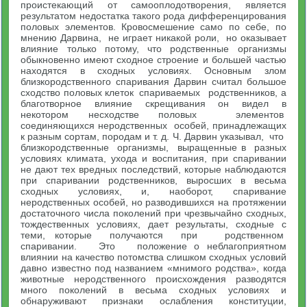
проистекающий от самооплодотворе­ния, является
результатом недостатка такого рода дифференци­рования
половых элементов. Кровосмешение само по себе, по
мне­нию Дарвина, не играет никакой роли, но оказывает
влияние только потому, что родственные организмы
обыкновенно имеют сходное строение и большей частью
находятся в сходных условиях. Основным злом
близкородственного спаривания Дарвин считал большое
сходство половых клеток спариваемых родственников, а
благотворное влияние скрещивания он видел в
некотором несход­стве половых элементов
соединяющихся неродственных особей, принадлежащих
к разным сортам, породам и т. д. Ч. Дарвин указы­вал, что
близкородственные организмы, выращенные в разных
условиях климата, ухода и воспитания, при спаривании
не дают тех вредных последствий, которые наблюдаются
при спаривании родственников, выросших в весьма
сходных условиях, и, наобо­рот, спаривание
неродственных особей, но разводившихся на про­тяжении
достаточного числа поколений при чрезвычайно сходных,
тождественных условиях, дает результаты, сходные с
теми, кото­рые получаются при родственном
спаривании. Это положение о неблагоприятном
влиянии на качество потомства слишком сход­ных условий
давно известно под названием «мнимого родства», когда
животные неродственного происхождения разводятся
много поколений в весьма сходных условиях и
обнаруживают признаки ослабления конституции,