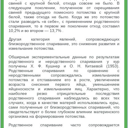
свиней с крупной белой, отхода совсем не было. В
следую­щем поколении, полученном от скрещивания
свиней предыдущего помесного потомства с крупной
белой, также отхода не было. Ког­да же это потомство
стали разводить «в себе», с применением родственного
спаривания, то в первом же поколении отход соста­вил
10,2% и во втором — 13,7% .
Другая категория явлений, сопровождающих
близкородствен­ное спаривание, это снижение развития и
измельчание потом­ства.
Обширные экспериментальные данные по результатам
родст­венного и неродственного спаривания у кур
получены X. Ф. Кушнер и О. Н. Китаевой (1953).
Родственные спаривания по сравне­нию с
неродственными сопровождались измельчанием
потомства и отставанием его в росте, увеличением
возраста снесения первого яйца, уменьшением
яйценоскости и измельчанием яиц. Характер­но, что
наиболее резко отрицательные последствия
родственного спаривания наблюдались во всех тех
случаях, когда в качестве матерей использовались куры,
сами полученные от близкородствен­ных спариваний, что
свидетельствует о более глубоком влиянии материнского
организма на формирование потомства.
Родственное спаривание часто сопровождается