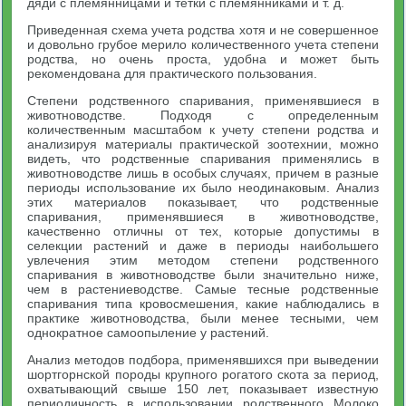
дяди с племянницами и тетки с племянниками и т. д.
Приведенная схема учета родства хотя и не совершенное
и довольно грубое мерило количественного учета степени
родства, но очень проста, удобна и может быть
рекомендована для практи­ческого пользования.
Степени родственного спаривания, применявшиеся в
животно­водстве. Подходя с определенным
количественным масштабом к учету степени родства и
анализируя материалы практической зоотехнии, можно
видеть, что родственные спаривания применя­лись в
животноводстве лишь в особых случаях, причем в разные
периоды использование их было неодинаковым. Анализ
этих ма­териалов показывает, что родственные
спаривания, применявшиеся в животноводстве,
качественно отличны от тех, которые допустимы в
селекции растений и даже в периоды наибольшего
увлечения этим методом степени родственного
спаривания в животноводстве были значительно ниже,
чем в растениеводстве. Самые тесные родствен­ные
спаривания типа кровосмешения, какие наблюдались в
прак­тике животноводства, были менее тесными, чем
однократное самоопыление у растений.
Анализ методов подбора, применявшихся при выведении
шортгорнской породы крупного рогатого скота за период,
охватываю­щий свыше 150 лет, показывает известную
периодичность в ис­пользовании родственного Молоко