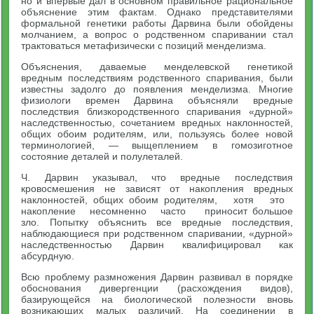
но и впервые дал в основном правильное рациональное
объяснение этим фактам. Однако представителями
формальной генетики работы Дарвина были обойдены
молчанием, а вопрос о родственном спаривании стал
трактоваться метафизически с позиций менделизма.
Объяснения, даваемые менделевской генетикой
вредным по­следствиям родственного спаривания, были
известны задолго до появления менделизма. Многие
физиологи времен Дарвина объяс­няли вредные
последствия близкородственного спаривания «дур­ной»
наследственностью, сочетанием вредных наклонностей,
общих обоим родителям, или, пользуясь более новой
терминологией, — выщеплением в гомозиготное
состояние деталей и полулеталей.
Ч. Дарвин указывал, что вредные последствия
кровосмешения не зависят от накопления вредных
наклонностей, общих обоим родителям, хотя это
накопление несомненно часто приносит большое
зло. Попытку объяснить все вредные последствия,
наблюдающиеся при родственном спаривании, «дурной»
наследственно­стью Дарвин квалифицировал как
абсурдную.
Всю проблему размножения Дарвин развивал в порядке
обосно­вания дивергенции (расхождения видов),
базирующейся на биоло­гической полезности вновь
возникающих малых различий. На соединении в