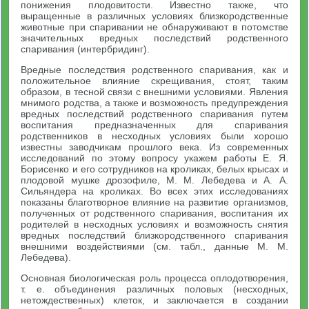
понижения плодовитости. Известно также, что
выращенные в различных условиях близкородственные
животные при спаривании не обнаруживают в потомстве
значи­тельных вредных последствий родственного
спаривания (интербридинг).
Вредные последствия родственного спаривания, как и
поло­жительное влияние скрещивания, стоят, таким
образом, в тесной связи с внешними условиями. Явления
мнимого родства, а также и возможность предупреждения
вредных последствий родствен­ного спаривания путем
воспитания предназначенных для спарива­ния
родственников в несходных условиях были хорошо
известны заводчикам прошлого века. Из современных
исследований по этому вопросу укажем работы Е. Я.
Борисенко и его сотрудников на кроликах, белых крысах и
плодовой мушке дрозофиле, М. М. Лебедева и А. А.
Сильяндера на кроликах. Во всех этих исследованиях
показаны благотворное влияние на развитие организмов,
полученных от родственного спаривания, воспитания их
родителей в несходных условиях и возможность снятия
вред­ных последствий близкородственного спаривания
внешними воз­действиями (см. табл., данные М. М.
Лебедева).
Основная биологическая роль процесса оплодотворения,
т. е. объединения различных половых (несходных,
нетождественных) клеток, и заключается в создании