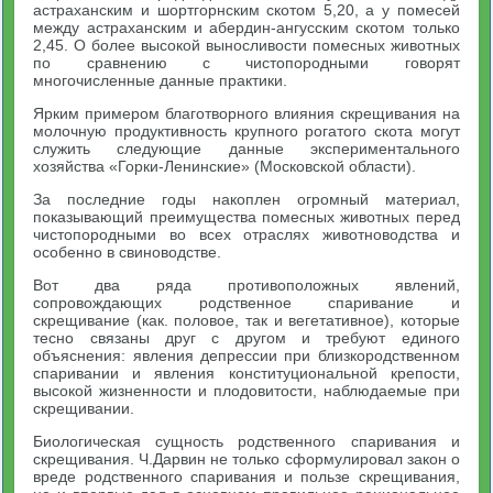
астраханским и шортгорнским скотом 5,20, а у помесей
между астраханским и абердин-ангусским скотом только
2,45. О более высокой выносливости помесных животных
по сравнению с чистопородными говорят
многочисленные данные практики.
Ярким примером благотворного влияния скрещивания на
молочную продуктивность крупного рогатого скота могут
слу­жить следующие данные экспериментального
хозяйства «Горки-Ленинские» (Московской области).
За последние годы накоплен огромный материал,
показываю­щий преимущества помесных животных перед
чистопородными во всех отраслях животноводства и
особенно в свиноводстве.
Вот два ряда противоположных явлений,
сопровождающих родственное спаривание и
скрещивание (как. половое, так и веге­тативное), которые
тесно связаны друг с другом и требуют единого
объяснения: явления депрессии при близкородственном
спарива­нии и явления конституциональной крепости,
высокой жизненности и плодовитости, наблюдаемые при
скрещивании.
Биологическая сущность родственного спаривания и
скрещи­вания. Ч.Дарвин не только сформулировал закон о
вреде родст­венного спаривания и пользе скрещивания,