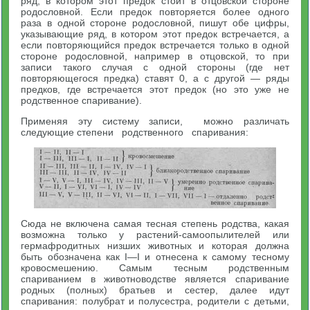
ряд, в котором этот предок стоит в отцов­ской стороне
родословной. Если предок повторяется более одного
раза в одной стороне родословной, пишут обе цифры,
указывающие ряд, в котором этот предок встречается, а
если повторяющийся предок встречается только в одной
стороне родословной, например в отцовской, то при
записи такого случая с одной стороны (где нет
повторяющегося предка) ставят 0, а с другой — ряды
предков, где встречается этот предок (но это уже не
родственное спарива­ние).
Применяя эту систему записи, можно различать
следующие степени родственного спаривания:
Сюда не включена самая тесная степень родства, какая
воз­можна только у растений-самоопылителей или
гермафродитных низших животных и которая должна
быть обозначена как I—I и отнесена к самому тесному
кровосмешению. Самым тесным родст­венным
спариванием в животноводстве является спаривание
родных (полных) братьев и сестер, далее идут
спаривания: полу­брат и полусестра, родители с детьми,