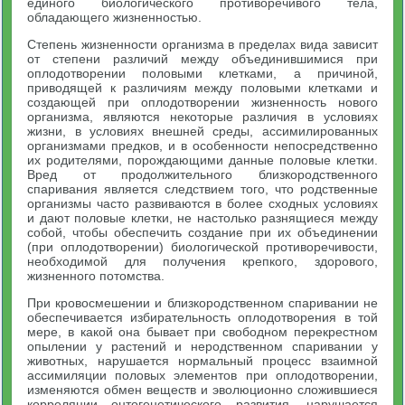
единого биологического противо­речивого тела,
обладающего жизненностью.
Степень жизненности организма в пределах вида зависит
от степени различий между объединившимися при
оплодотворении половыми клетками, а причиной,
приводящей к различиям между половыми клетками и
создающей при оплодотворении жизненность нового
организма, являются некоторые различия в условиях
жизни, в условиях внешней среды, ассимилированных
организмами предков, и в особенности непосредственно
их родителями, порож­дающими данные половые клетки.
Вред от продолжительного близкородственного
спаривания является следствием того, что родственные
организмы часто развиваются в более сходных усло­виях
и дают половые клетки, не настолько разнящиеся между
собой, чтобы обеспечить создание при их объединении
(при оплодо­творении) биологической противоречивости,
необходимой для получения крепкого, здорового,
жизненного потомства.
При кровосмешении и близкородственном спаривании не
обеспечивается избирательность оплодотворения в той
мере, в какой она бывает при свободном перекрестном
опылении у расте­ний и неродственном спаривании у
животных, нарушается нормаль­ный процесс взаимной
ассимиляции половых элементов при опло­дотворении,
изменяются обмен веществ и эволюционно сложившие­ся
корреляции онтогенетического развития, нарушается