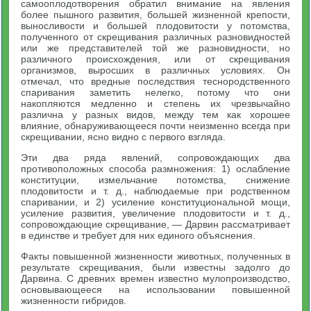
самооплодотво­рения обратил внимание на явления
более пышного развития, большей жизненной крепости,
выносливости и большей плодови­тости у потомства,
полученного от скрещивания различных раз­новидностей
или же представителей той же разновидности, но
различного происхождения, или от скрещивания
организмов, выросших в различных условиях. Он
отмечал, что вредные по­следствия теснородственного
спаривания заметить нелегко, по­тому что они
накопляются медленно и степень их чрезвычайно
различна у разных видов, между тем как хорошее
влияние, обна­руживающееся почти неизменно всегда при
скрещивании, ясно видно с первого взгляда.
Эти два ряда явлений, сопровождающих два
противоположных способа размножения: 1) ослабление
конституции, измельчание потомства, снижение
плодовитости и т. д., наблюдаемые при род­ственном
спаривании, и 2) усиление конституциональной мощи,
усиление развития, увеличение плодовитости и т. д.,
сопровождаю­щие скрещивание, — Дарвин рассматривает
в единстве и требует для них единого объяснения.
Факты повышенной жизненности животных, полученных в
ре­зультате скрещивания, были известны задолго до
Дарвина. С древних времен известно мулопроизводство,
основывающееся на использовании повышенной
жизненности гибридов.