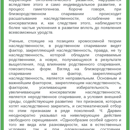
вследствие этого и само индивидуальное развитие, и
процесс гаметогенеза. Короче говоря, при
близкородственном спаривании происходит
расшатывание наследственности, ослабление ее
консерватизма и, как следствие этого, наблюдаются
более частые уклонения в разви­тии вплоть до появления
всевозможных уродств.
Ученые, стоящие на позициях хромосомной теории
наследствен­ности, в родственном спаривании видят
фактор, закрепляющий наследственность, правда, не ту
наследственность, которой обладали спариваемые
родственники, а новую, получающуюся в результате
выщепления, под влиянием родственного спаривания,
гомозиготных форм. Взгляд на близкородственное
спаривание как фактор, закрепляющий
наследственность, является неправильным. Основ­ным и
важнейшим фактором, закрепляющим наследственность,
фактором, усиливающим избирательность и
увеличивающим кон­серватизм наследственности,
является неродственное спаривание, а условия внешней
среды, содействующие развитию тех призна­ков, которые
хотят наследственно закрепить, и систематический отбор
по этим признакам в ряде поколений. Ч. Дарвин
неоднократ­но указывал на нивелирующее действие
свободного скрещивания. «Однообразие особей одного и
того же вида или разновидности, как в естественных
условиях, так и при одомашненном состоянии,