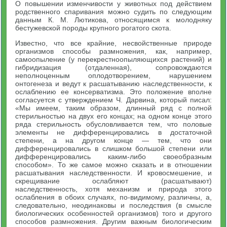
О повышении изменчивости у животных под действием
род­ственного спаривания можно судить по следующим
данным К. М. Лютикова, относящимся к молодняку
бестужевской породы крупного рогатого скота.
Известно, что все крайние, несвойственные природе
организ­мов способы размножения, как, например,
самоопыление (у пере­крестноопыляющихся растений) и
гибридизация (отдаленная), сопровождаются
неполноценным оплодотворением, нарушением
онтогенеза и ведут к расшатыванию наследственности, к
ослабле­нию ее консерватизма. Это положение вполне
согласуется с утверж­дением Ч. Дарвина, который писал:
«Мы имеем, таким образом, длинный ряд с полной
стерильностью на двух его концах; на одном конце этого
ряда стерильность обусловливается тем, что половые
элементы не дифференцировались в достаточной
степени, а на дру­гом конце — тем, что они
дифференцировались в слишком большой степени или
дифференцировались каким-либо своеобразным
способом». То же самое можно сказать и в отношении
расшатыва­ния наследственности. И кровосмешение, и
скрещивание ослабляют (расшатывают)
наследственность, хотя механизм и природа этого
ослабления в обоих случаях, по-видимому, различны, а,
следова­тельно, неодинаковы и последствия (в смысле
биологических особенностей организмов) того и другого
способов размножения. Другим важным биологическим