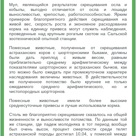
Мул, являющийся результатом скрещивания осла и
кобылы, выгодно отличается от осла и лошади
выносливостью, крепостью, работоспособностью. Ярким
примером благоприятного действия скрещивания на
живой вес, скорость роста и экономное расходо­вание
корма на единицу привеса могут служить наблюдения,
проведенные над крупным рогатым скотом на Салъской
зоотех­нической опытной станции.
Помесные животные, полученные от скрещивания
астрахан­ских коров с шортгорнскими быками, должны
были дать приплод с живым весом, равным
приблизительно среднему арифметическому между
показателями шортгорнских и астраханских бычков, как
это можно было ожидать при промежуточном характере
наследо­вания величины животных. В действительности
же полученное потомство было крупнее не только
ожидаемого среднего арифме­тического, но и
чистопородных шортгорнов.
Помесные животные имели более высокие
среднесуточные привесы и лучше использовали корма.
Столь же благоприятно скрещивание сказалось на общей
жиз­ненности и выносливости потомства. По данным той
же станции, где падеж молодняка в тот период вообще
был очень высок, про­цент смертности среди телят
астраханской породы достигал 10,04, у помесей между