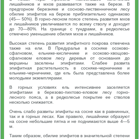
лишайников и мхов развивается также на березе. В
предгорном березняке и сосново-лиственничном лесу
обилие эпифитов на березе приблизительно одинаково
(45— 50%). В горно-лесном поясе степень развития мхов
и лишайников увеличивается по всему стволу и доходит
до 70—80%. На границе с тундрами, в редколесье
отмечено уменьшение обилия мхов и лишайников.
Высокая степень развития эпифитного покрова отмечена
также на ели. В Предуралье в сосняке осоково-
сфагновом, ельнике-кисличнике и осоково-хвощово-
сфагновом еловом лесу деревья от основания до
вершины заселены эпифитами. Слабее развита
эпифитная растительность в сосняке-черничнике и
ельнике-черничнике, где ель была представлена более
молодыми экземплярами.
В горных условиях ель интенсивнее заселяется
эпифитами в березово-пихтово-еловом лесу горно-
лесного пояса, а в редколесье покрытие ее стволов
несколько снижается.
Очень слабо развиты эпифиты на сосне как в равнинных,
так и в горных лесах. Как правило, лишайники образуют
на сосне небольшие пятна и не поднимаются выше 4—5
м.
Таким образом, обилие эпифитов в значительной степени