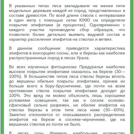
В указанных типах леса закладывали не менее пяти
модельных деревьев каждой из пород, представленных в
составе древостоя. По всей длине ствола с интервалами
в один метр с помощью сетки ЮХЮ см определяли
покрытие эпифитами (в процентах). Одновременно с
каждого участка производили сбор образцов, что
позволило более детально выявить видовой состав и
характер расселения эпифитов на стволах и ветвях.
В данном сообщении приводится характеристика
эпифитов в консорциях сосны, ели и березы как наиболее
распространенных пород в лесах Урала.
Во всех изученных фитоценозах Предуралья наиболее
высокое покрытие эпифитами оказалось на березе (30—
100%). В большинстве типов леса стволы березы вплоть
до вершины обильно покрыты эпифитами, причем их
больше всего в бору-брусничнике, где почти на всем
протяжении ствола покрытие эпифитами доходит до
100%. Это вряд ли можно объяснить лишь хорошими
условиями освещения, так как и сосняк осоково-
сфагновый сильно разрежен, но обилие эпифитов на
стволах березы в этом типе леса ниже (30—60%).
Заметно отклоняется от описываемого распределение
эпифитов на березе в сосняке-черничнике, где на
вершинах стволов их почти не было.
В лесах горы Иремель наибольшее количество