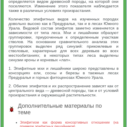
определяется видом древесной породы, на которой они
поселяются. Изменение этого показателя наблюдается
также в различных условиях произрастания.
Количество эпифитных видов на изученных породах
довольно высоко как в Предуралье, так и в лесах Южного
Урала. Видовой состав эпифитов заметно изменяется в
зависимости от типа леса. Мхи и лишайники образуют
группировки, приуроченные к определенным участкам
стволов. На основании сравнительного анализа этих
группировок выделен ряд синузий: прикомлевые и
стволовые, характерные для всех деревьев во всех
местообитаниях; в некоторых типах леса выделены
синузии кроны и корневых «лап».
1. Эпифитные мхи и лишайники широко представлены в
консорциях ели, сосны и березы в таежных лесах
Предуралья и горных фитоценозах Южного Урала.
2. Обилие эпифитов и их распространение зависят как от
центрального вида — древесной породы, так и от условий
произрастания и окружающей растительности.
Дополнительные материалы по
теме
Эпифитизм как форма консортивных отношении (на
примере эпифитных лишайников)