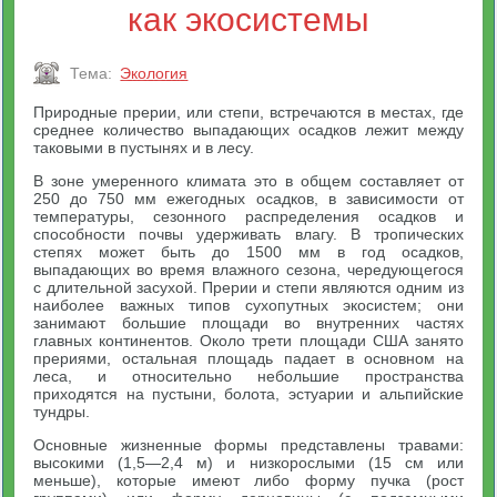
как экосистемы
Тема:
Экология
Природные прерии, или степи, встречаются в местах, где
среднее количество выпадающих осадков лежит между
таковыми в пустынях и в лесу.
В зоне умеренного климата это в общем составляет от
250 до 750 мм ежегодных осадков, в зависимости от
температуры, сезонного распределения осадков и
способности почвы удерживать влагу. В тропических
степях может быть до 1500 мм в год осадков,
выпадающих во время влажного сезона, чередующегося
с длительной засухой. Прерии и степи являются одним из
наиболее важных типов сухопутных экосистем; они
занимают большие площади во внутренних частях
главных континентов. Около трети площади США занято
прериями, остальная площадь падает в основном на
леса, и относительно небольшие пространства
приходятся на пустыни, болота, эстуарии и альпийские
тундры.
Основные жизненные формы представлены травами:
высокими (1,5—2,4 м) и низкорослыми (15 см или
меньше), которые имеют либо форму пучка (рост