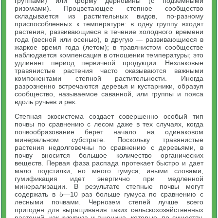
группами) или форму дерновины (с подземными
ризомами). Процветающее степное сообщество
складывается из растительных видов, по-разному
приспособленных к температуре: в одну группу входят
растения, развивающиеся в течение холодного времени
года (весной или осенью), в другую — развивающиеся в
жаркое время года (летом); в травянистом сообществе
наблюдается компенсация в отношении температуры; это
удлиняет период первичной продукции. Незлаковые
травянистые растения часто оказываются важными
компонентами степной растительности. Иногда
разрозненно встречаются деревья и кустарники, образуя
сообщество, называемое саванной, или группы и пояса
вдоль ручьев и рек.
Степная экосистема создает совершенно особый тип
почвы по сравнению с лесом даже в тех случаях, когда
почвообразование берет начало на одинаковом
минеральном субстрате. Поскольку травянистые
растения недолговечны по сравнению с деревьями, в
почву вносится большое количество органических
веществ. Первая фаза распада протекает быстро и дает
мало подстилки, но много гумуса; иными словами,
гумификация идет энергично при медленной
минерализации. В результате степные почвы могут
содержать в 5—10 раз больше гумуса по сравнению с
лесными почвами. Чернозем степей лучше всего
пригоден для выращивания таких сельскохозяйственных
растений, как кукуруза и пшеница, которые, по существу,