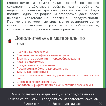
гиппопотамов и других диких зверей на основе
сохранения стабильности добычи, чем истребить их
нацело и заменить крупным рогатым скотом. Надо
помнить одно: природное многообразие дает более
широкое использование первичной продуктивности.
Помимо этого, коренные виды менее восприимчивы ко
многим тропическим паразитам и к заболеваниям,
которые сильно поражают крупный рогатый скот.
Дополнительные материалы по
теме
Пустыни как экосистемы
Степные ландшафты на земном шаре
Травянистые растения — торфообразователи
Леса как экосистемы
Продуктивность экосистемы
Пресноводные болота как экосистемы
Тундры как экосистемы
Пример экосистемы: озеро, расположенное в умеренном
поясе
Составные части экосистемы
Коралловый риф как пример очень сложной экосистемы
Мы используем куки для наилучшего представления
нашего сайта. Если Вы продолжите использовать сайт, мы
будем считать что Вас это устраивает.
Зооинженерный факультет МСХА. Неофициальный сайт