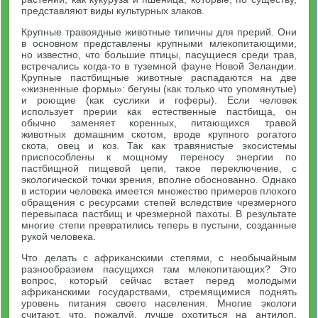
представляют виды культурных злаков.
Крупные травоядные животные типичны для прерий. Они
в основном представлены крупными млекопитающими,
но известно, что большие птицы, пасущиеся среди трав,
встречались когда-то в туземной фауне Новой Зеландии.
Крупные пастбищные животные распадаются на две
«жизненные формы»: бегуны (как только что упомянутые)
и роющие (как суслики и гоферы). Если человек
использует прерии как естественные пастбища, он
обычно заменяет коренных, питающихся травой
животных домашним скотом, вроде крупного рогатого
скота, овец и коз. Так как травянистые экосистемы
приспособлены к мощному переносу энергии по
пастбищной пищевой цепи, такое переключение, с
экологической точки зрения, вполне обоснованно. Однако
в истории человека имеется множество примеров плохого
обращения с ресурсами степей вследствие чрезмерного
перевыпаса пастбищ и чрезмерной пахоты. В результате
многие степи превратились теперь в пустыни, созданные
рукой человека.
Что делать с африканскими степями, с необычайным
разнообразием пасущихся там млекопитающих? Это
вопрос, который сейчас встает перед молодыми
африканскими государствами, стремящимися поднять
уровень питания своего населения. Многие экологи
считают, что, пожалуй, лучше охотиться на антилоп,