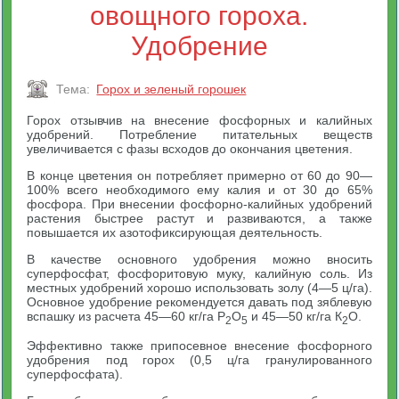
овощного гороха.
Удобрение
Тема:
Горох и зеленый горошек
Горох отзывчив на внесение фосфорных и калийных
удобрений. Потребление питательных веществ
увеличивается с фазы всходов до окончания цветения.
В конце цветения он потребляет примерно от 60 до 90—
100% всего необходимого ему калия и от 30 до 65%
фосфора. При внесении фосфорно-калийных удобрений
растения быстрее растут и развиваются, а также
повышается их азотофиксирующая деятельность.
В качестве основного удобрения можно вносить
суперфосфат, фосфоритовую муку, калийную соль. Из
местных удобрений хорошо использовать золу (4—5 ц/га).
Основное удобрение рекомендуется давать под зяблевую
вспашку из расчета 45—60 кг/га Р
О
и 45—50 кг/га К
O.
2
5
2
Эффективно также припосевное внесение фосфорного
удобрения под горох (0,5 ц/га гранулированного
суперфосфата).