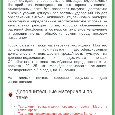
Горох обладает способностью с помощью клубеньковых
бактерий, развивающихся на его корнях, усваивать
атмосферный азот. Это позволяет получать достаточно
высокие урожаи культуры без азотных удобрений. Но для
обеспечения высокой активности клубеньковых бактерий
необходимы определенные агротехнические условия —
нейтральная реакция почвы, хорошая обеспеченность
растений фосфором и калием, оптимальное увлажнение
и аэрация почвы, обработка семян перед посевом
нитрагином.
Горох отзывчив также на внесение молибдена. При его
использовании усиливается азотофиксирующая
деятельность и повышается урожайность культуры на
дерново-подзолистых и подзолистых почвах.
Обрабатывают семена молибденом перед посевом из
расчета 20—25 мг молибденово-кислого аммония,
растворенного в 5 л воды, на 1 ц семян.
На кислых почвах хорошие результаты дает
известкование.
Дополнительные материалы по
теме
Технология возделывания овощного гороха. Место в
севообороте
Технология возделывания овощного гороха. Болезни