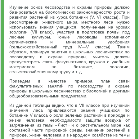
Изучение основ лесоводства и охраны природы должно
базироваться на биологических закономерностях роста и
развития растений из курса ботаники (V, VI классы). При
рассмотрении животного мира местного леса нужно
использовать знания учащихся, полученные на уроках
зоологии (VII класс), участвуя в подготовке почвы под
лесные культуры, юные лесоводы вспоминают
органические и минеральные удобрения
(сельскохозяйственный труд IV—V классы). Таким
образом, планируя занятия в школьных лесничествах по
лесоводству и охране природы, учитель должен
предусмотреть связь факультативов, кружков с учебным
материалом по ботанике, зоологии,
сельскохозяйственному труду и т. д.
Приведем в качестве примера план связи
факультативных занятий по лесоводству и охране
природы в школьных лесничествах с биологией и другими
общеобразовательными предметами.
Из данной таблицы видно, что в VII классе при изучении
значения леса привлекаются знания учащихся по
ботанике V класса о роли зеленых растений в природе и
жизни человека, необходимости защиты воздуха от
загрязнения из темы «Лист» и о растительном мире как
составной части природной среды, значении растений в
природе, жизни человека и в народном хозяйстве из темы