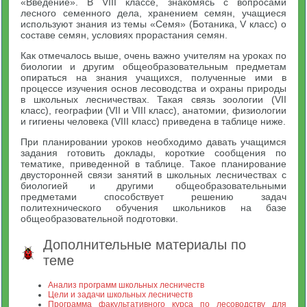
«Введение». В VIII классе, знакомясь с вопросами
лесного семенного дела, хранением семян, учащиеся
используют знания из темы «Семя» (Ботаника, V класс) о
составе семян, условиях прорастания семян.
Как отмечалось выше, очень важно учителям на уроках по
биологии и другим общеобразовательным предметам
опираться на знания учащихся, полученные ими в
процессе изучения основ лесоводства и охраны природы
в школьных лесничествах. Такая связь зоологии (VII
класс), географии (VII и VIII класс), анатомии, физиологии
и гигиены человека (VIII класс) приведена в таблице ниже.
При планировании уроков необходимо давать учащимся
задания готовить доклады, короткие сообщения по
тематике, приведенной в таблице. Такое планирование
двусторонней связи занятий в школьных лесничествах с
биологией и другими общеобразовательными
предметами способствует решению задач
политехнического обучения школьников на базе
общеобразовательной подготовки.
Дополнительные материалы по
теме
Анализ программ школьных лесничеств
Цели и задачи школьных лесничеств
Программа факультативного курса по лесоводству для