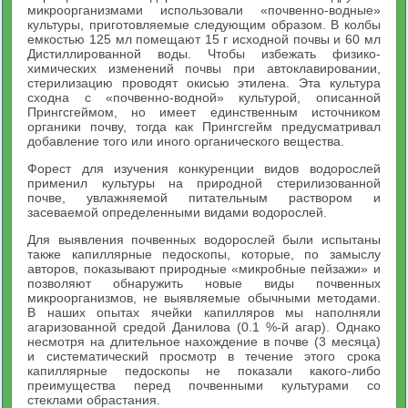
микроорганизмами использовали «почвенно-водные»
культуры, приготовляемые следующим образом. В колбы
емкостью 125 мл помещают 15 г исходной почвы и 60 мл
Дистиллированной воды. Чтобы избежать физико-
химических изменений почвы при автоклавировании,
стерилизацию проводят окисью этилена. Эта культура
сходна с «почвенно-водной» культурой, описанной
Прингсгеймом, но имеет единственным источником
органики почву, тогда как Прингсгейм предусматривал
добавление того или иного органического вещества.
Форест для изучения конкуренции видов водорослей
применил культуры на природной стерилизованной
почве, увлажняемой питательным раствором и
засеваемой определенными видами водорослей.
Для выявления почвенных водорослей были испытаны
также капиллярные педоскопы, которые, по замыслу
авторов, показывают природные «микробные пейзажи» и
позволяют обнаружить новые виды почвенных
микроорганизмов, не выявляемые обычными методами.
В наших опытах ячейки капилляров мы наполняли
агаризованной средой Данилова (0.1 %-й агар). Однако
несмотря на длительное нахождение в почве (3 месяца)
и систематический просмотр в течение этого срока
капиллярные педоскопы не показали какого-либо
преимущества перед почвенными культурами со
стеклами обрастания.