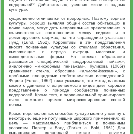
водорослей? Действительно, условия жизни в водных
культурах
существенно отличаются от природных. Поэтому водные
культуры, хорошо выявляя общий состав обитающих в
почве видов, могут дать неправильные представления о
количественных соотношениях между видами и о
доминирующих формах, на что справедливо указывает
Лунд (Lund, 1962). Коррективы в эти представления
вносят почвенные культуры со стеклами обрастания,
выявляющие в первую очередь массовые и
жизнедеятельные формы. На стеклах обрастания
развивается специфический «водорослевый пейзаж»,
аналогично «микробным пейзажам». Куликова (1965г)
сравнивает стекла, обросшие «альгопейзажами», с
пробными площадками геоботанических исследований.
Форест (Forest, 1962) тоже указывает, что метод влажных
камер с данными о встречаемости видов дает хорошее
представление о природе сообщества почвенных
водорослей. Кроме того, в первоначальной ориентировке
очень помогает прямое микроскопирование свежей
почвы.
Кроме перечисленных способов культур можно упомянуть
некоторые, еще не получившие широкого применения; их
цель — максимально приблизиться к почвенным
условиям. Паркер и Болд (Parker a. Bold, 1961) Для
выращивания водорослей вместе с другими