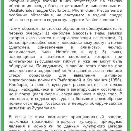
которые иногда вообще в них отсутствуют. На стеклах
обрастания всегда больше диатомей и синезеленых из
Oscillatoriales, видов Oscillatoria, Phormidium, Plectonema и
особенно Microcoleus, не растущего в водной среде;
обычно не растет в водных культурах и Nostoc commune.
Таким образом, на стеклах обрастания обнаруживаются в
первую очередь: 1) наиболее массовые виды, зачатки
которых оказываются в соприкосновении со стеклом; 2)
более приспособленные к поверхностному росту на почве
(диатомеи, синезеленые в слизистых чехлах,
десмидлевые, виды Hormidium и др.); 3) виды,
находящиеся в активном состоянии, которые при
длительном высушивании гибнут и уже не могут быть
обнаружены. По-видимому, значение этого приема при
исследовании водорослей можно сравнить со значением
стекол обрастания для выявления «активной
микрофлоры» почвы по Рыбалкиной и Кононенко (1956).
Наоборот, в водных культурах разрастаются не только
виды, находившиеся в почве в вегетирующем состоянии,
но и покоящиеся формы, сохранявшиеся в виде спор. В
частности, в водных культурах в большем разнообразии
появляются виды Nostocales и нередко обнаруживаются
нитчатки из Zygnemales.
В связи с этим возникает принципиальный вопрос,
насколько правильно отражают культуры природные
явления и можно ли по данным культурного метода
судить о состоянии видов в естественных сообществах