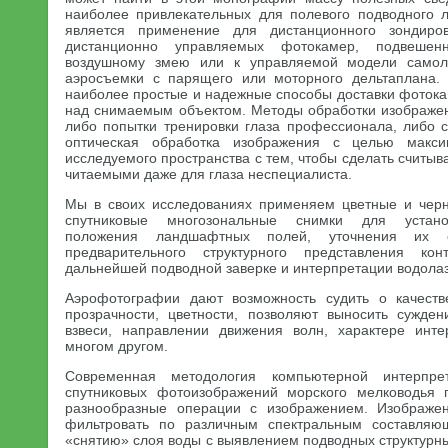
наиболее привлекательных для полевого подводного 
является применение для дистанционного зондиро
дистанционно управляемых фотокамер, подвеше
воздушному змею или к управляемой модели самоле
аэросъемки с парящего или моторного дельтаплана.
наиболее простые и надежные способы доставки фотока
над снимаемым объектом. Методы обработки изображени
либо попытки тренировки глаза профессионала, либо 
оптическая обработка изображения с целью максим
исследуемого пространства с тем, чтобы сделать считыв
читаемыми даже для глаза неспециалиста.
Мы в своих исследованиях применяем цветные и чер
спутниковые многозональные снимки для установ
положения ландшафтных полей, уточнения их 
предварительного структурного представления ко
дальнейшей подводной заверке и интерпретации водола
Аэрофотографии дают возможность судить о качеств
прозрачности, цветности, позволяют выносить сужде
взвеси, направлении движения волн, характере ин
многом другом.
Современная методология компьютерной интерпре
спутниковых фотоизображений морского мелководья 
разнообразные операции с изображением. Изображен
фильтровать по различным спектральным составляю
«снятию» слоя воды с выявлением подводных структурны