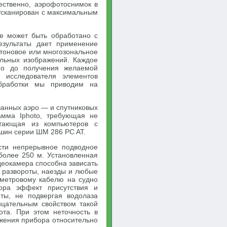
тественно, аэрофотоснимок в
тсканирован с максимальным
е может быть обработано с
езультаты дает применение
утоновое или многозональное
льных изображений. Каждое
но до получения желаемой
х исследователя элементов
обработки мы приводим на
ванных аэро — и спутниковых
амма Iphoto, требующая не
отающая из компьютеров с
шин серии ШМ 286 PC AT.
сти непрерывное подводное
более 250 м. Установленная
еокамера способна зависать
 развороты, наезды и любые
метровому кабелю на судно
ора эффект присутствия и
ты, не подвергая водолаза
ицательным свойством такой
ота. При этом неточность в
жения прибора относительно