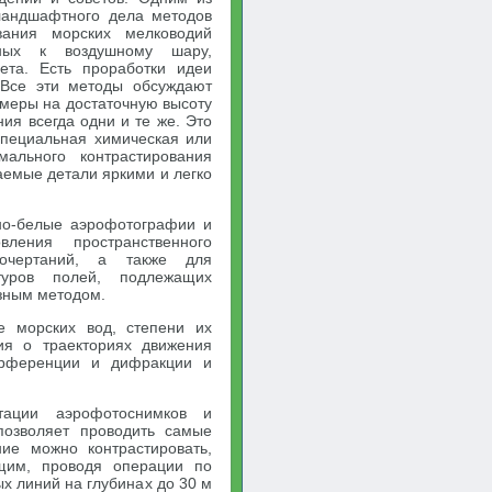
ландшафтного дела методов
вания морских мелководий
нных к воздушному шару,
та. Есть проработки идеи
 Все эти методы обсуждают
меры на достаточную высоту
я всегда одни и те же. Это
специальная химическая или
ального контрастирования
аемые детали яркими и легко
но-белые аэрофотографии и
ления пространственного
очертаний, а также для
нтуров полей, подлежащих
зным методом.
е морских вод, степени их
ния о траекториях движения
терференции и дифракции и
тации аэрофотоснимков и
позволяет проводить самые
ие можно контрастировать,
щим, проводя операции по
х линий на глубинах до 30 м