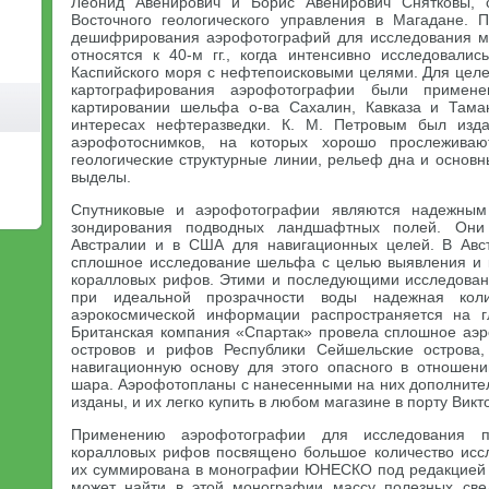
Леонид Авенирович и Борис Авенирович Снятковы, 
Восточного геологического управления в Магадане. 
дешифрирования аэрофотографий для исследования мо
относятся к 40-м гг., когда интенсивно исследовали
Каспийского моря с нефтепоисковыми целями. Для цел
картографирования аэрофотографии были приме
картировании шельфа о-ва Сахалин, Кавказа и Таман
интересах нефтеразведки. К. М. Петровым был изд
аэрофотоснимков, на которых хорошо прослеживаю
геологические структурные линии, рельеф дна и осно
выделы.
Спутниковые и аэрофотографии являются надежным 
зондирования подводных ландшафтных полей. Они
Австралии и в США для навигационных целей. В Авст
сплошное исследование шельфа с целью выявления и 
коралловых рифов. Этими и последующими исследован
при идеальной прозрачности воды надежная коли
аэрокосмической информации распространяется на 
Британская компания «Спартак» провела сплошное аэ
островов и рифов Республики Сейшельские острова
навигационную основу для этого опасного в отношен
шара. Аэрофотопланы с нанесенными на них дополните
изданы, и их легко купить в любом магазине в порту Викт
Применению аэрофотографии для исследования пр
коралловых рифов посвящено большое количество исс
их суммирована в монографии ЮНЕСКО под редакцией 
может найти в этой монографии массу полезных све