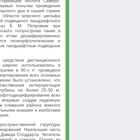
старейшие геологи Северо-
Первые попытки проведения
рского дна в нашей стране
сь области морского шельфа
ей подводного ландшафтного
нены К. М. Петровым при
ского полуострова также в
ан атлас дешифрированных
тся геоморфологические и
вные ландшафтные подводные
средством дистанционного
 широко использовались в
ралии в 40-х гг. проведено
картирования всех основных
иями было установлено, что
чественная интерпретация
глубины не более 25-30 м.
рофотодешифрирование всех
, впервые создав надежную
ии плавания района земного
льными знаками и изобатами
ория.
остранственной структуры
ледований. Наилучшая часть
Дэвида Стоддарта. Читатель
дений и советов. Одним из