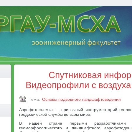
Спутниковая инфор
Видеопрофили с воздуха 
Тема:
Основы подводного ландшафтоведения
Аэрофотосъемка — привычный инструментарий геологи
геодезической службы во всем мире.
В нашей стране первыми разработчиками мет
геоморфологического и ландшафтного аэрофотоде