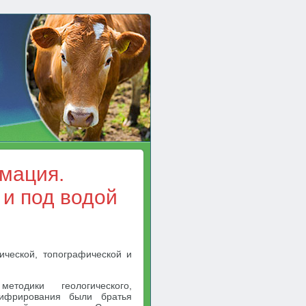
мация.
и под водой
ческой, топографической и
одики геологического,
шифрирования были братья