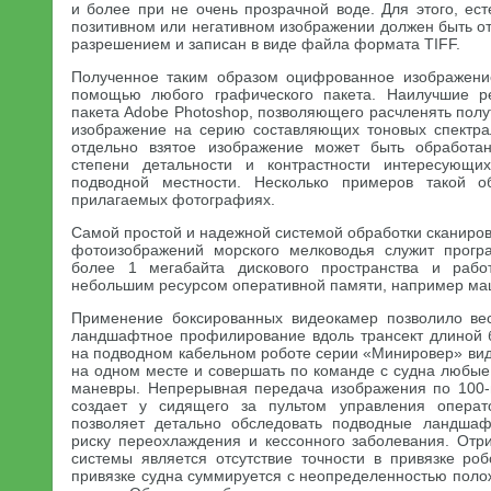
и более при не очень прозрачной воде. Для этого, ес
позитивном или негативном изображении должен быть о
разрешением и записан в виде файла формата TIFF.
Полученное таким образом оцифрованное изображени
помощью любого графического пакета. Наилучшие р
пакета Adobe Photoshop, позволяющего расчленять пол
изображение на серию составляющих тоновых спектра
отдельно взятое изображение может быть обработа
степени детальности и контрастности интересующи
подводной местности. Несколько примеров такой 
прилагаемых фотографиях.
Самой простой и надежной системой обработки сканиро
фотоизображений морского мелководья служит прогр
более 1 мегабайта дискового пространства и раб
небольшим ресурсом оперативной памяти, например ма
Применение боксированных видеокамер позволило ве
ландшафтное профилирование вдоль трансект длиной 
на подводном кабельном роботе серии «Минировер» вид
на одном месте и совершать по команде с судна любые
маневры. Непрерывная передача изображения по 100-
создает у сидящего за пультом управления операт
позволяет детально обследовать подводные ландшаф
риску переохлаждения и кессонного заболевания. Отр
системы является отсутствие точности в привязке роб
привязке судна суммируется с неопределенностью поло