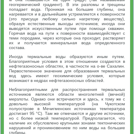
геогермический градиент). В эти разломы и трещины
попадает вода. Проникая на большие глубины, она
нагревается и в дальнейшем устремляется к поверхности
(это присуще любому сильно нагретому веществу),
образуя естественные выходы источников; иногда они
выводятся искусственным путем при помощи скважин.
Горячая вода на пути к поверхности взаимодействует с
теми породами, через которые она проходит, растворяет
их и получается минеральная вода определенного
состава.
Иногда термальные воды образуются иным путем.
Благоприятные условия в этом отношении создаются в
нефтегазоносных областях, в частности на о-ве Сахалин.
Первостепенное значение для образования термальных
вод здесь имеют геохимические условия, которые
возникают в недрах нефтегазоносных областей.
Неблагоприятными для распространения термальных
источников являются области многолетней (вечной)
мерзлоты. Однако они встречаются и здесь, к тому же с
довольно высокой температурой (на Чукотском
полуострове в Мечигменских источниках температура
достигает 95 °С). Там же отмечаются и другие источники,
но с более низкой температурой. Предполагается, что
наличие их обусловлено крупными зонами тектонических
нарушений и проникновением по ним воды на большие
глубины.