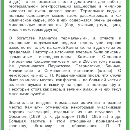
и др.), то его окажется вполне достаточно для работы
геотермальной электростанции мощностью в миллион
киловатт на очень долгое время. Термальные воды с
полным основанием можно также рассматривать и как
химическое сырье, ибо в них содержатся очень ценные
минеральные компоненты (бор, мышьяк, ртуть, цинк,
медь и некоторые другие).
О богатстве Камчатки термальными, а отчасти и
холодными подземными водами теперь уже хорошо
известно не только на самой Камчатке, но и далеко за ее
пределами. Некоторые источники впервые были описаны
знаменитым исследователем Камчатки Степаном
Петровичем Крашенинниковым почти 250 лет тому назад.
Им упоминаются Паужетские, Озерновские, Банные,
Начикинские и Семячинские источники (ключи). О
некоторых из них С. П. Крашенинников писал, что ключи
бьют во многих местах, как фонтаны, по большей части с
великим шумом в вышину на один и полтора фута.
Некоторые стоят, как озера, в великих ямах, а из них текут
маленькие ручейки.
Значительно позднее термальные источники в разных
местах Камчатки отмечались некоторыми участниками
морских экспедиций; отдельные из них изучались А.
Эрманом (1829 г.), К. Дитмаром (1851—1855 гг.) и др.
Большая заслуга в этом отношении принадлежит
краеведу, ботанику по образованию, П. Т.