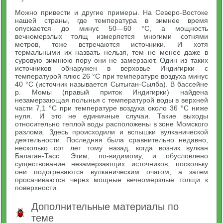
Можно привести и другие примеры. На Северо-Востоке
нашей страны, где температура в зимнее время
опускается до минус 50—60 °С, а мощность
вечномерзлых толщ измеряется многими сотнями
метров, тоже встречаются источники. И хотя
термальными их назвать нельзя, тем не менее даже в
суровую зимнюю пору они не замерзают. Один из таких
источников обнаружен в верховье Индигирки с
температурой плюс 26 °С при температуре воздуха минус
40 °С (источник называется Сытыган-Сылба). В бассейне
р. Момы (правый приток Индигирки) найдена
незамерзающая полынья с температурой воды в верхней
части 7,1 °С при температуре воздуха около 36 °С ниже
нуля. И это не единичные случаи. Такие выходы
относительно теплой воды расположены в зоне Момского
разлома. Здесь происходили и вспышки вулканической
деятельности. Последняя была сравнительно недавно,
несколько сот лет тому назад, когда возник вулкан
Балаган-Тасс. Этим, по-видимому, и обусловлено
существование незамерзающих источников, поскольку
они подогреваются вулканическим очагом, а затем
просачиваются через мощные вечномерзлые толщи к
поверхности.
Дополнительные материалы по
теме