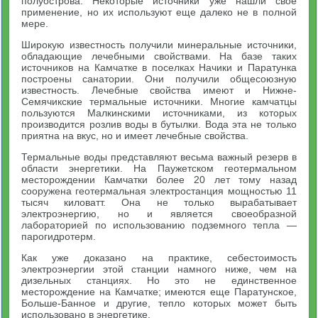
полуострова. Некоторые источники уже нашли свое
применение, но их используют еще далеко не в полной
мере.
Широкую известность получили минеральные источники,
обладающие лечебными свойствами. На базе таких
источников на Камчатке в поселках Начики и Паратунка
построены санатории. Они получили общесоюзную
известность. Лечебные свойства имеют и Нижне-
Семячикские термальные источники. Многие камчатцы
пользуются Малкинскими источниками, из которых
производится розлив воды в бутылки. Вода эта не только
приятна на вкус, но и имеет лечебные свойства.
Термальные воды представляют весьма важный резерв в
области энергетики. На Паужетском геотермальном
месторождении Камчатки более 20 лет тому назад
сооружена геотермальная электростанция мощностью 11
тысяч киловатт. Она не только вырабатывает
электроэнергию, но и является своеобразной
лабораторией по использованию подземного тепла —
парогидротерм.
Как уже доказано на практике, себестоимость
электроэнергии этой станции намного ниже, чем на
дизельных станциях. Но это не единственное
месторождение на Камчатке; имеются еще Паратунское,
Больше-Банное и другие, тепло которых может быть
использовано в энергетике.