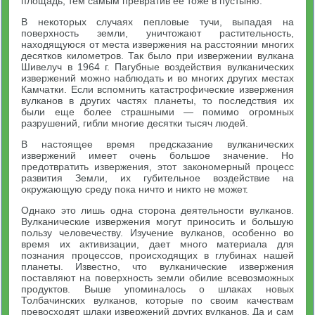
площадь, тем самым превратив ее тоже в пустыню.
В некоторых случаях пепловые тучи, выпадая на
поверхность земли, уничтожают растительность,
находящуюся от места извержения на расстоянии многих
десятков километров. Так было при извержении вулкана
Шивелуч в 1964 г. Пагубные воздействия вулканических
извержений можно наблюдать и во многих других местах
Камчатки. Если вспомнить катастрофические извержения
вулканов в других частях планеты, то последствия их
были еще более страшными — помимо огромных
разрушений, гибли многие десятки тысяч людей.
В настоящее время предсказание вулканических
извержений имеет очень большое значение. Но
предотвратить извержения, этот закономерный процесс
развития Земли, их губительное воздействие на
окружающую среду пока ничто и никто не может.
Однако это лишь одна сторона деятельности вулканов.
Вулканические извержения могут приносить и большую
пользу человечеству. Изучение вулканов, особенно во
время их активизации, дает много материала для
познания процессов, происходящих в глубинах нашей
планеты. Известно, что вулканические извержения
поставляют на поверхность земли обилие всевозможных
продуктов. Выше упоминалось о шлаках новых
Толбачинских вулканов, которые по своим качествам
превосходят шлаки извержений других вулканов. Да и сам