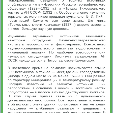
Новограбленову. Сведения о горячих источниках
опубликованы им в «Известиях Русского географического
общества» (1929—1931 гг.) и «Трудах Тихоокеанского
комитета АН СССР» (1932 г.). Особое значение изучению
термальных источников придавал вулканолог Б. И. Пийп,
посвятивший Камчатке всю свою жизнь. Его книга
«Термальные ключи Камчатки» (1937 г.) широко известна
и имеет большую научную ценность.
Изучением термальных источников занимались
некоторые сотрудники Научно-исследовательского
института курортологии и физиотерапии, Всесоюзного
научно-исследовательского института гидрогеологии и
инженерной геологии. Но наиболее всесторонне они
изучаются сотрудниками Института вулканологии АН
СССР, находящегося в Петропавловске-Камчатском.
В настоящее время на Камчатке насчитывается свыше
200 источников, а точнее — мест, где они сосредоточены
(иногда в одном месте их не менее 15—20). Они разные
по характеру минерализации и температурному режиму.
Обсудим известные на Камчатке источники. Они
расположены в основном в южной и восточной частях
полуострова — в полосе активно действующих вулканов.
В этом случае прямая связь их с вулканической
деятельностью неоспорима. Все термальные источники
этой полосы с очень давних пор тяготеют к тем же зонам
нарушения — глубинным разломам и трещинам, к
которым приурочены и активно действующие вулканы. В