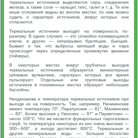
термальных источников выделяются сера, соединения
железа, а также соли — кальцит, гипс, галит и т. д. Те или
иные отложения видны во многих местах; по ним можно
судить о характере источников, вокруг которых они
отлагаются.
Термальные источники выходят на поверхность по-
разному. В одних случаях — это спокойно изливающиеся
ключи, в других — непрерывно бурлящие, бьющие.
Бывает и так, что выбросы кипящей воды и пара
происходят через определенные промежутки времени
(гейзеры).
В некоторых местах вокруг трубчатых выходов
термальных источников образуются миниатюрные
грязевые вулканчики, «кратеры» которых все время
пульсируют. Отдельные или групповые выходы
источников в пониженных местах образуют небольшие
бассейны.
Неодинакова и температура термальных источников при
выходе их на поверхность. Так, например, Начикинские
имеют температуру 70°, Паратунские — 81°, Малкинские
— 83°, более высокая у Узонских — 97° и Паужетских —
около 100°С. Что же касается фумарольных парогазовых
струй, то температура некоторых из них очень высокая —
300—500°, а иногда достигает 800°С. Термальные и
другие минеральные воды — большое богатство