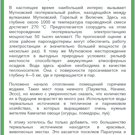
В настоящее время наибольший интерес вызывает
Мутновский геотермальный район, находящийся между
вулканами Мутновский, Горелый и Вилючик. Здесь на
глубине около 1000 м температура пароводяной смеси
достигает 270 °С. Предполагается соорудить на этом
месторождении геотермальную электростанцию
мощностью 50 тысяч киловатт. По прогнозной оценке в
этом районе парогидротермы могут обеспечить работу
электростанции и значительно большей мощности (в
несколько раз). К тому же Мутновское месторождение
находится в выгодных природных условиях: рельеф
местности способствует аккумуляции атмосферных
осадков. Вода здесь крайне необходима в качестве
теплоносителя. Она с поверхности просачивается на
глубину 4—5 км, где и превращается в пар.
Положено начало отоплению помещений горячими
водами. Таких мест пока немного (Паужетка, Начики,
Эссо), но можно с уверенностью сказать, что количество
их в будущем возрастет во много раз. Используются воды
термальных источников в тепличном и парниковом
хозяйствах, в которых выращивают очень нужные
жителям Камчатки овощи (огурцы, помидоры, лук).
К этому хотелось бы только добавить, что большинство
термальных источников находится в красивых,
живописных местах. Это касается поселков Паратунка и