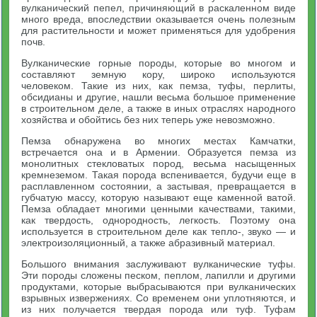
вулканический пепел, причиняющий в раскаленном виде
много вреда, впоследствии оказывается очень полезным
для растительности и может применяться для удобрения
почв.
Вулканические горные породы, которые во многом и
составляют земную кору, широко используются
человеком. Такие из них, как пемза, туфы, перлиты,
обсидианы и другие, нашли весьма большое применение
в строительном деле, а также в иных отраслях народного
хозяйства и обойтись без них теперь уже невозможно.
Пемза обнаружена во многих местах Камчатки,
встречается она и в Армении. Образуется пемза из
монолитных стекловатых пород, весьма насыщенных
кремнеземом. Такая порода вспенивается, будучи еще в
расплавленном состоянии, а застывая, превращается в
губчатую массу, которую называют еще каменной ватой.
Пемза обладает многими ценными качествами, такими,
как твердость, однородность, легкость. Поэтому она
используется в строительном деле как тепло-, звуко — и
электроизоляционный, а также абразивный материал.
Большого внимания заслуживают вулканические туфы.
Эти породы сложены песком, пеплом, лапилли и другими
продуктами, которые выбрасываются при вулканических
взрывных извержениях. Со временем они уплотняются, и
из них получается твердая порода или туф. Туфам