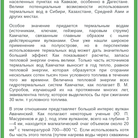
населенных пунктах на Кавказе, особенно в Дагестане.
Велики потенциальные возможности использования
термальных вод в Сибири, Казахстане, Средней Азии и
других местах.
Особое значение придается термальным водам
(источникам, ключам, гейзерам, паровым струям)
Камчатки, связанным главным образом с ныне
действующими вулканами. Они уже нашли широкое
применение на полуострове, но в перспективе
использование термальных вод может дать значительно
больший эффект. Как показывают расчеты, запасы
тепловой энергии очень велики. Только часть источников
термальных вод Камчатки выносит в год тепло, равное
тепловой энергии, которая образуется при сгорании
нескольких сотен тысяч тонн условного топлива в течение
того же времени. Величина тепловой энергии всех
гидротермальных систем Камчатки, как полагает В. М.
Сугробов, изучающий их на протяжении многих лет,
эквивалентна теплу, которое выделилось бы при сжигании
30 млн. т условного топлива.
В этом отношении представляет большой интерес вулкан
Авачинский. Как полагают некоторые ученые (Ю. П.
Масуренков и др.), под этим вулканом, всего на глубине 3
—4 км, находится магматический очаг объемом около 20
3
км
с температурой 700—800 °С. Если использовать хотя
бы часть этого тепла (путем нагрева воды через скважины