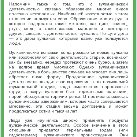
Напомним также о том, что с вулканической
деятельностью связано образование многих видов
полезных ископаемых. Наибольшей известностью в этом
отношении пользуется сера. Образование многих руд, в
которых содержатся такие металлы, как цинк, свинец,
ртуть, медь, а также железо, марганец и некоторые
другие, связано с деятельностью вулканов. По сути дела
— это дары вулканов, которыми давно уже пользуются
люди.
Вулканические вспышки, когда рождаются новые вулканы
или возобновляют свою деятельность старые, возникают
как бы внезапно, нередко протекают очень бурно, а затем
на долгое время умолкают. Однако вулканическая
деятельность в большинстве случаев не угасает, она лишь
обретает иную форму. Продолжение вулканической
деятельности находит свое выражение в так называемой
фумарольной стадии, когда выделяются парогазовые
струи, а вокруг вулканов бьют термальные источники,
порой образующие горячие речки. В противоположность
вулканическим извержениям, которые часто совершаются
мгновенно, эта стадия весьма долговечна и может
продолжаться сотни и тысячи лет.
Люди уже научились широко применять продукты
вулканической деятельности. Особое значение в этом
отношении придается термальным водам (или
гидротермам) вулканического происхождения. Они