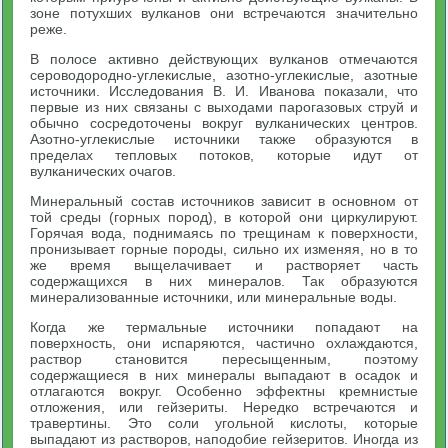
зоне потухших вулканов они встречаются значительно
реже.
В полосе активно действующих вулканов отмечаются
сероводородно-углекислые, азотно-углекислые, азотные
источники. Исследования В. И. Иванова показали, что
первые из них связаны с выходами парогазовых струй и
обычно сосредоточены вокруг вулканических центров.
Азотно-углекислые источники также образуются в
пределах тепловых потоков, которые идут от
вулканических очагов.
Минеральный состав источников зависит в основном от
той среды (горных пород), в которой они циркулируют.
Горячая вода, поднимаясь по трещинам к поверхности,
пронизывает горные породы, сильно их изменяя, но в то
же время выщелачивает и растворяет часть
содержащихся в них минералов. Так образуются
минерализованные источники, или минеральные воды.
Когда же термальные источники попадают на
поверхность, они испаряются, частично охлаждаются,
раствор становится пересыщенным, поэтому
содержащиеся в них минералы выпадают в осадок и
отлагаются вокруг. Особенно эффектны кремнистые
отложения, или гейзериты. Нередко встречаются и
травертины. Это соли угольной кислоты, которые
выпадают из растворов, наподобие гейзеритов. Иногда из