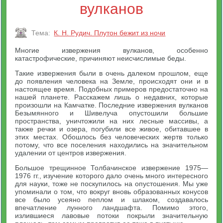
вулканов
Тема:
К. Н. Рудич. Плутон бежит из ночи
Многие извержения вулканов, особенно
катастрофические, причиняют неисчислимые беды.
Такие извержения были в очень далеком прошлом, еще
до появления человека на Земле, происходят они и в
настоящее время. Подобных примеров предостаточно на
нашей планете. Расскажем лишь о недавних, которые
произошли на Камчатке. Последние извержения вулканов
Безымянного и Шивелуча опустошили большие
пространства, уничтожили на них лесные массивы, а
также речки и озера, погубили все живое, обитавшее в
этих местах. Обошлось без человеческих жертв только
потому, что все поселения находились на значительном
удалении от центров извержения.
Большое трещинное Толбачинское извержение 1975—
1976 гг., изучение которого дало очень много интересного
для науки, тоже не поскупилось на опустошения. Мы уже
упоминали о том, что вокруг вновь образованных конусов
все было усеяно пеплом и шлаком, создавалось
впечатление лунного ландшафта. Помимо этого,
излившиеся лавовые потоки покрыли значительную