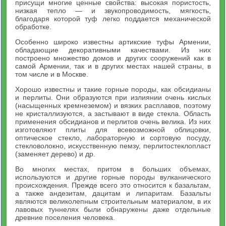
присущи многие ценные свойства: высокая пористость,
низкая тепло — и звукопроводимость, мягкость,
благодаря которой туф легко поддается механической
обработке.
Особенно широко известны артикские туфы Армении,
обладающие декоративными качествами. Из них
построено множество домов и других сооружений как в
самой Армении, так и в других местах нашей страны, в
том числе и в Москве.
Хорошо известны и такие горные породы, как обсидианы
и перлиты. Они образуются при излиянии очень кислых
(насыщенных кремнеземом) и вязких расплавов, поэтому
не кристаллизуются, а застывают в виде стекла. Область
применения обсидианов и перлитов очень велика. Из них
изготовляют плиты для всевозможной облицовки,
оптическое стекло, лабораторную и сортовую посуду,
стекловолокно, искусственную пемзу, перлитостеклопласт
(заменяет дерево) и др.
Во многих местах, притом в больших объемах,
используются и другие горные породы вулканического
происхождения. Прежде всего это относится к базальтам,
а также андезитам, дацитам и липаритам. Базальты
являются великолепным строительным материалом, в их
лавовых туннелях были обнаружены даже отдельные
древние поселения человека.