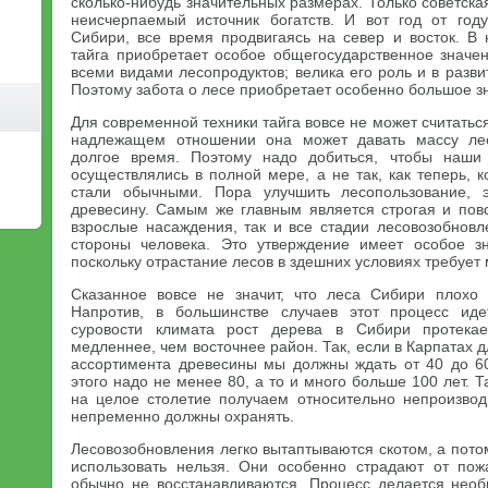
сколько-нибудь значительных размерах. Только советска
неисчерпаемый источник богатств. И вот год от год
Сибири, все время продвигаясь на север и восток. В
тайга приобретает особое общегосударственное значен
всеми видами лесопродуктов; велика его роль и в разви
Поэтому забота о лесе приобретает особенно большое з
Для современной техники тайга вовсе не может считатьс
надлежащем отношении она может давать массу лес
долгое время. Поэтому надо добиться, чтобы наши
осуществлялись в полной мере, а не так, как теперь, к
стали обычными. Пора улучшить лесопользование, 
древесину. Самым же главным является строгая и повс
взрослые насаждения, так и все стадии лесовозобновл
стороны человека. Это утверждение имеет особое з
поскольку отрастание лесов в здешних условиях требует 
Сказанное вовсе не значит, что леса Сибири плохо 
Напротив, в большинстве случаев этот процесс иде
суровости климата рост дерева в Сибири протека
медленнее, чем восточнее район. Так, если в Карпатах 
ассортимента древесины мы должны ждать от 40 до 60
этого надо не менее 80, а то и много больше 100 лет. 
на целое столетие получаем относительно непроизво
непременно должны охранять.
Лесовозобновления легко вытаптываются скотом, а пот
использовать нельзя. Они особенно страдают от пож
обычно не восстанавливаются. Процесс делается нео