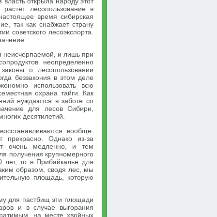
я власть открыла народу этот
у растет лесопользование в
 настоящее время сибирская
ие, так как снабжает страну
тии советского лесоэкспорта.
начение.
я неисчерпаемой, и лишь при
опродуктов неопределенно
 законы о лесопользовании
огда беззакония в этом деле
экономно использовать всю
еместная охрана тайги. Как
ений нуждаются в заботе со
начение для лесов Сибири,
многих десятилетий.
восстанавливаются вообще.
т прекрасно. Однако из-за
ет очень медленно, и тем
для получения крупномерного
 лет, то в Прибайкалье для
Таким образом, сводя лес, мы
дительную площадь, которую
ому для пастбищ эти площади
аров и в случае выгорания
братимым, на месте хвойных