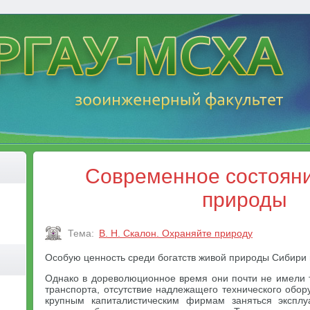
Современное состоян
природы
Тема:
В. Н. Скалон. Охраняйте природу
Особую ценность среди богатств живой природы Сибири 
Однако в дореволюционное время они почти не имели т
транспорта, отсутствие надлежащего технического обо
крупным капиталистическим фирмам заняться эксплу