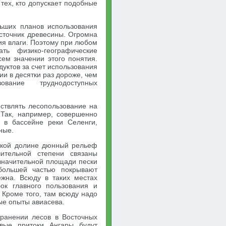
 тех, кто допускает подобные
льших планов использования
источник древесины. Огромна
ия влаги. Поэтому при любом
ть физико-географические
ем значении этого понятия.
уктов за счет использования
и в десятки раз дороже, чем
ование труднодоступных
ствлять лесопользование на
Так, например, совершенно
 в бассейне реки Селенги,
ные.
нской долине дюнный рельеф
ительной степени связаны
 значительной площади пески
большей частью покрывают
жна. Всюду в таких местах
ок главного пользования и
Кроме того, там всюду надо
ые опыты авиасева.
ранении лесов в Восточных
евые притоки Ангары будут