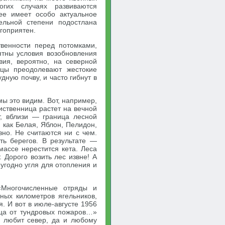
гих случаях развиваются
ее имеет особо актуальное
ельной степени подостлана
гоприятен.
венности перед потомками,
ятны условия возобновления
вия, вероятно, на северной
ицы преодолевают жестокие
дную почву, и часто гибнут в
мы это видим. Вот, например,
иственница растет на вечной
т, вблизи — граница лесной
 как Белая, Яблон, Пелидон,
но. Не считаются ни с чем.
ть берегов. В результате —
массе нерестится кета. Леса
. Дорого возить лес извне! А
 угодно угля для отопления и
«Многочисленные отряды и
ных километров ягельников,
я. И вот в июле-августе 1956
нца от тундровых пожаров…»
 и любит север, да и любому