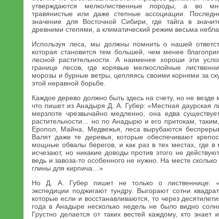
утверждаются мелколиственные породы, а во мно
травянистые или даже степные ассоциации. Последн
значение для Восточной Сибири, где тайга в значит
древними степями, а климатический режим весьма небла
Используя леса, мы должны помнить о нашей ответст
которая становится тем большей, чем менее благопри
лесной растительности. А наименее хороши эти усло
границе лесов, где корявые мелкослойные лиственн
морозы и бурные ветры, цепляясь своими корнями за ску
этой неравной борьбе.
Каждое дерево должно быть здесь на счету, но не везде 
что пишет из Анадыря Д. А. Губер: «Местная даурская л
мерзлоте чрезвычайно медленно, она едва существуе
растительности… но по Анадырю и его притокам, таким,
Еропол, Майна, Медвежья, леса вырубаются беспрерыв
Валят даже те деревья, которые обеспечивают крепос
мощные обвалы берегов, и как раз в тех местах, где в 
исчезают, но никакие доводы против этого не действуют
ведь и завоза-то особенного не нужно. На месте сколько
глины для кирпича…»
Но Д. А. Губер пишет не только о лиственнице: 
экспедиции поджигают тундру. Выгорают сотни квадрат
которые если и восстанавливаются, то через десятилети
года в Анадыре несколько недель не было видно сол
Грустно делается от таких вестей каждому, кто знает