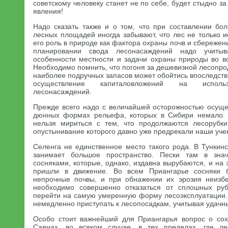
советскому человеку станет не по себе, будет стыдно за
явления!
Надо сказать также и о том, что при составлении бо
лесных площадей иногда забывают, что лес не только 
его роль в природе как фактора охраны почв и сбережен
планировании свода лесонасаждений надо учитыва
особенности местности и задачи охраны природы во вс
Необходимо помнить, что погоня за дешевизной лесопрод
наиболее подручных запасов может обойтись впоследстви
осуществление капиталовложений на использ
лесонасаждений.
Прежде всего надо с величайшей осторожностью осуще
дюнных формах рельефа, которых в Сибири немало. 
нельзя мириться с тем, что продолжаются лесорубки
опустынивание которого давно уже предрекали наши уче
Селенга не единственное место такого рода. В Тунки
занимает большое пространство. Пески там в знач
сосняками, которые, однако, издавна вырубаются, и на
пришли в движение. Во всем Приангарье сосняки 
непрочные почвы, и при обнажении их эрозия неизбе
необходимо совершенно отказаться от сплошных руб
перейти на самую умеренную форму лесоэксплуатации. 
немедленно приступать к лесопосадкам, учитывая удачн
Особо стоит важнейший для Приангарья вопрос о сох
Саянах, во всяком случае, в тех пределах, где л