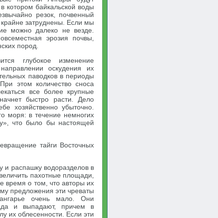
 в котором байкальской воды
езвычайно резок, почвенный
 крайне затруднены. Если мы
ние можно далеко не везде.
овсеместная эрозия почвы,
ских пород.
ится глубокое изменение
 направлении оскудения их
ительных паводков в периоды
 При этом количество сноса
лекаться все более крупные
начнет быстро расти. Дело
ебе хозяйственно убыточно.
го моря: в течение немногих
жу», что было бы настоящей
ревращение тайги Восточных
у и распашку водоразделов в
величить пахотные площади,
е время о том, что авторы их
ому предложения эти чреваты
иангарье очень мало. Они
ада и выпадают, причем в
лу их облесенности. Если эти