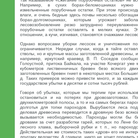
Так называемое «сжигание порубочных остатков» не вс
Например, в сухих борах-беломошниках нужно 
измельченные порубочные остатки. При этом происход
влаги, и очень бедные здесь почвы несколько обогаща
борах-долгомошниках, которым угрожает заб
лесовозобновление резко затруднено переувлажнен
порубочные остатки оставлять в мелких кучках. 
отношении, а кучи, изгнивая, становятся очажками лесов
Однако вопросами уборки лесосек и уничтожения по
ограничивается. Нередки случаи, когда в тайге остав
стволы, но и крупные массы заготовленной древесины, и
например, иркутский краевед В. П. Соседов сообщи
Голоустной, притока Байкала, на участке Кочергат уже 
кубометров лиственничных бревен безо всякого дви
заготовленных бревен гниет в некоторых местах Большег
д. Таких примеров можно привести много, и за кажды
государством убытки в десятки и сотни тысяч рублей.
Говоря об убытках, которые мы терпим при использо
остановиться и на потерях при дровозаготовках. 
двухкилометровой полосы, а то и на самых берегах парох
долготья для топки пароходов. Вырубаются леса по
деловая древесина переводится в дровяную безо всяко
вызывается необходимостью. Пароходы могли бы б
дровами за счет разработки гарей, которых по Лене бо
лесного хлама, выборочной рубки и т. п., но пароходст
Действительная же стоимость таких «дров» его не интер
другому ведомству. А главное, никто не хочет проявить 