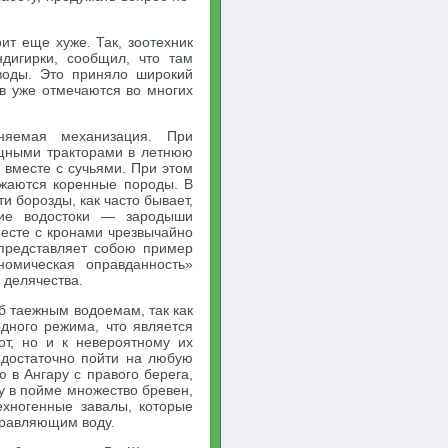
ит еще хуже. Так, зоотехник
дигирки, сообщил, что там
воды. Это приняло широкий
в уже отмечаются во многих
яемая механизация. При
ощными тракторами в летнюю
е вместе с сучьями. При этом
жаются коренные породы. В
и борозды, как часто бывает,
кие водостоки — зародыши
месте с кронами чрезвычайно
 представляет собою пример
номическая оправданность»
 делячества.
 таежным водоемам, так как
дного режима, что является
т, но и к невероятному их
, достаточно пойти на любую
 в Ангару с правого берега,
у в пойме множество бревен,
ехногенные завалы, которые
травляющим воду.