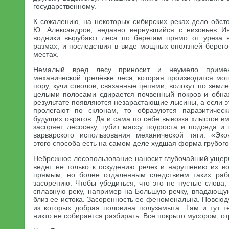
государственному.
К сожалению, на некоторых сибирских реках дело обсто
Ю. Александров, недавно вернувшийся с низовьев Ин
водники вырубают леса по берегам прямо от уреза 
размах, и последствия в виде мощных оползней берего
местах.
Немалый вред лесу приносит и неумело примен
механической трелёвке леса, которая производится м
пору, кучи стволов, связанные цепями, волокут по земл
целыми полосами сдирается почвенный покров и обна
результате появляются незарастающие лысины, а если эт
пролегают по склонам, то образуются паразитичес
будущих оврагов. Да и сама по себе вывозка хлыстов в
засоряет лесосеку, губит массу подроста и подседа и
варварского использования механической тяги. «Эко
этого способа есть на самом деле худшая форма грубого
Небрежное лесопользование наносит глубочайший ущерб
ведет не только к оскудению речек и нарушению их во
прямым, но более отдаленным следствием таких рабо
засорению. Чтобы убедиться, что это не пустые слова
сплавную реку, например на Большую речку, впадающую
близ ее истока. Засоренность ее феноменальна. Повсюд
из которых добрая половина полузамыта. Там и тут т
никто не собирается разбирать. Все покрыто мусором, о