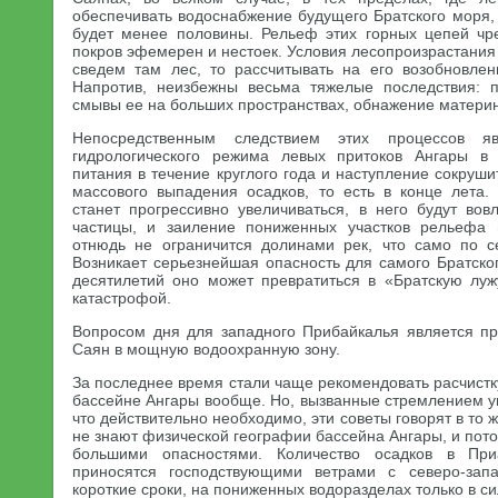
обеспечивать водоснабжение будущего Братского моря,
будет менее половины. Рельеф этих горных цепей чр
покров эфемерен и нестоек. Условия лесопроизрастания
сведем там лес, то рассчитывать на его возобновле
Напротив, неизбежны весьма тяжелые последствия: п
смывы ее на больших пространствах, обнажение материн
Непосредственным следствием этих процессов яв
гидрологического режима левых притоков Ангары в
питания в течение круглого года и наступление сокруш
массового выпадения осадков, то есть в конце лета.
станет прогрессивно увеличиваться, в него будут вов
частицы, и заиление пониженных участков рельефа 
отнюдь не ограничится долинами рек, что само по с
Возникает серьезнейшая опасность для самого Братско
десятилетий оно может превратиться в «Братскую лу
катастрофой.
Вопросом дня для западного Прибайкалья является п
Саян в мощную водоохранную зону.
За последнее время стали чаще рекомендовать расчистк
бассейне Ангары вообще. Но, вызванные стремлением у
что действительно необходимо, эти советы говорят в то ж
не знают физической географии бассейна Ангары, и пот
большими опасностями. Количество осадков в Пр
приносятся господствующими ветрами с северо-зап
короткие сроки, на пониженных водоразделах только в си