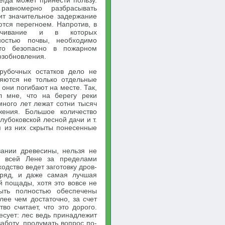
егда может принести пользу.
равномерно разбрасывать
ит значительное задержание
ются перегноем. Напротив, в
олачивание и в которых
ностью почвы, необходимо
Это безопасно в пожарном
озобновления.
рубочных остатков дело не
ляются не только отдельные
 они погибают на месте. Так,
л мне, что на берегу реки
много лет лежат сотни тысяч
жения. Большое количество
лубоковской лесной дачи и т.
м из них скрыты понесенные
вании древесины, нельзя не
По всей Лене за пределами
одство ведет заготовку дров-
дряд, и даже самая лучшая
й пощады, хотя это вовсе не
ыть полностью обеспечены
лее чем достаточно, за счет
во считает, что это дорого.
есует: лес ведь принадлежит
заботу, продумать вопрос по-