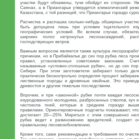
участки будут обнажены, тучи обойдут их стороною. У
Саянах, а в Приангарье утвердится климатический реж
Казахстана, с той разницей, что Приангарье гораздо суро
Расчистка и распашка сколько-нибудь обширных участк
быть допущена лишь при условии тщательного изу
географических условий. Во всяком случае, обязат
широких полос нетронутых лесонасаждений, рас
господствующих ветров.
Важным вопросом является также культура лесоразработо
причинам, но в Прибайкалье до сих пор рубка леса про
правил, установленных советскими законами. Сч
называемые «условно-сплошные рубки», но до сих по
Сибири. При этом заготовители забирают только дел
практически бесконтрольно определяя процент забираем
лиственные породы и дровяные хвойные. Это приводи
древостоя и другим тяжелым последствиям.
Впрочем, и при «законной» рубке почти каждая лесосе
изуродованного молодняка, разбросанных стволов, куч х
частокола пней, которые в среднем гораздо выше
правилами. Ориентировочные подсчеты показывают, что
достигают 20—25%. Мириться с этим совершенно нель
рубка ведет к размножению вредителей, создает оч
правильному лесовозобновлению.
Кроме того, сами рекомендации и требования по очист