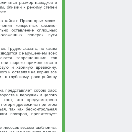
величится размер паводков в
им, близкий к режиму степей
вее.
ов тайги в Приангарье может
чения конкретных физико-
ельно оставление сплошных
положенных поперек пути
к. Трудно сказать, по каким
изводится с нарушением всех
итаются запрещенными так
р они широко применяются в
овую и хвойную древесину,
ого и оставляя на корню все
т к глубокому расстройству
ка представляет собою хаос
вороста и верхушек и целого
 того, что предусмотрено
 потери древесины при этом
зя, так как бесконтрольная
аги пожаров, препятствует
ке лесосек весьма шаблонны.