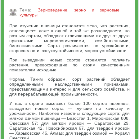
Тема:
Зерноведение, зерно и зерновые
культуры
При изучении пшеницы становится ясно, что растения,
относящиеся даже к одной и той же разновидности, но
разным сортам, обладают отличающими их друг от друга
признаками: морфологическими, хозяйственными,
биологическими. Сорта различаются по урожайности,
скороспелости, засухоустойчивости, морозоустойчивости.
При выведении новых сортов стремятся получить
растения, превосходящие по своим качественным
показателям исходные
Формы. Таким образом, сорт растений обладает
определенными наследственными признаками,
представляющими интерес и для сельского хозяйства, и
для перерабатывающей промышленности.
У нас в стране высевают более 100 сортов пшеницы,
выводятся новые сорта — лучшие по качеству и
урожайности. Наиболее известны следующие сорта: для
мягкой озимой пшеницы — Безостая 1, Мироновская 808,
Одесская 57; для мягкой яровой — Саратовская 29,
Саратовская 42, Новосибирская 67, для твердой яровой
— Харьковская 46, Алмаз; для твердой озимой — Коралл
Одесский.