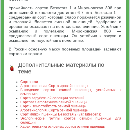
Урожайность сортов Безостая 1 и Мироновская 808 при
интенсивной технологии достигает 6-7 т/га. Безостая 1 —
среднеранний сорт, который слабо поражается ржавчиной
и головней. Является сильной пшеницей. Удобрение и
орошение оказывает на него сильное влияние. Устойчив к
осыпанию и полеганию. Мироновская 808 —
среднеспелый сорт пшеницы. Он устойчив к засухе и
осыпанию, но неустойчив к полеганию.
В России основную массу посевных площадей засевают
сортовым зерном.
Дополнительные материалы по
теме
Сорта ржи
Агротехнология. Сорта яровой пшеницы
Выведение сортов озимой пшеницы, устойчивых к
осыпанию
Сорта зарубежной селекции растений
Сортовая агротехника озимой пшеницы
Сорт и зимостойкость озимой пшеницы
Агротехнология. Сорта озимой пшеницы
Сорт мягкой пшеницы Безостая 2 (var. lutescens)
Экологические группы сортов озимой пшеницы для
селекции
Характеристика основных сортов озимой пшеницы