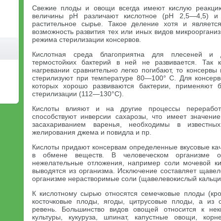
Свежие плоды и овощи всегда имеют кислую реакцию
величины pH различают кислотное (pH 2,5—4,5) и 
растительное сырье. Такое деление хотя и являетс
возможность развития тех или иных видов микрооргани
режима стерилизации консервов.
Кислотная среда благоприятна для плесеней и 
термостойких бактерий в ней не развивается. Так
нагревании сравнительно легко погибают, то консервы
стерилизуют при температуре 80—100° С. Для консерво
которых хорошо развиваются бактерии, применяют 
стерилизации (112—130°С).
Кислоты влияют и на другие процессы переработ
способствуют инверсии сахарозы, что имеет значени
засахариванием варенья, необходимы в известны
желирования джема и повидла и пр.
Кислоты придают консервам определенные вкусовые кач
в обмене веществ. В человеческом организме о
нежелательные отложения, например соли мочевой ки
выводятся из организма. Исключение составляет щавел
организме нерастворимые соли (щавелевокислый кальци
К кислотному сырью относятся семечковые плоды (кро
косточковые плоды, ягоды, цитрусовые плоды, а из
ревень. Большинство видов овощей относится к не
культуры, кукуруза, шпинат, капустные овощи, корн