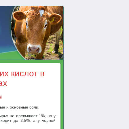
х кислот в
ах
ей
ые и основные соли.
ырья не превышает 1%, но у
оходит до 2,5%, а у черной