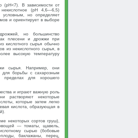
 (рН<7). В зависимости от
некислотное (pH 4,6—6,5)
я условным, но определяет
змов и ориентирует в выборе
дрожжей, но большинство
 как плесени и дрожжи при
 из кислотного сырья обычно
в из некислотного сырья, в
более высокую температуру
ки сырья. Например, они
е для борьбы с сахарозным
х пределах для хорошего
ества и играют важную роль
ни растворяют некоторые
слоты, которые затем легко
евая кислота, образующая в
й).
ме некоторых сортов груш),
 овощей — томаты, щавель,
кислотному сырью (бобовые
еплоды, баклажаны, перец,