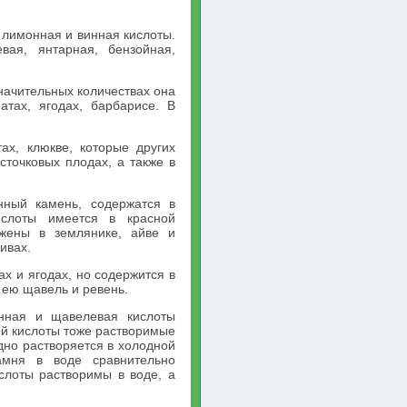
 лимонная и винная кислоты.
вая, янтарная, бензойная,
начительных количествах она
атах, ягодах, барбарисе. В
ах, клюкве, которые других
сточковых плодах, а также в
ный камень, содержатся в
ислоты имеется в красной
ужены в землянике, айве и
ивах.
х и ягодах, но содержится в
 ею щавель и ревень.
инная и щавелевая кислоты
ой кислоты тоже растворимые
дно растворяется в холодной
амня в воде сравнительно
слоты растворимы в воде, а