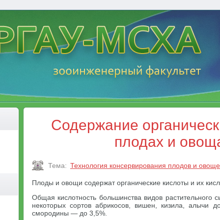
Содержание органически
плодах и овощ
Тема:
Технология консервирования плодов и овощ
Плоды и овощи содержат органические кислоты и их кисл
Общая кислотность большинства видов растительного с
некоторых сортов абрикосов, вишен, кизила, алычи д
смородины — до 3,5%.