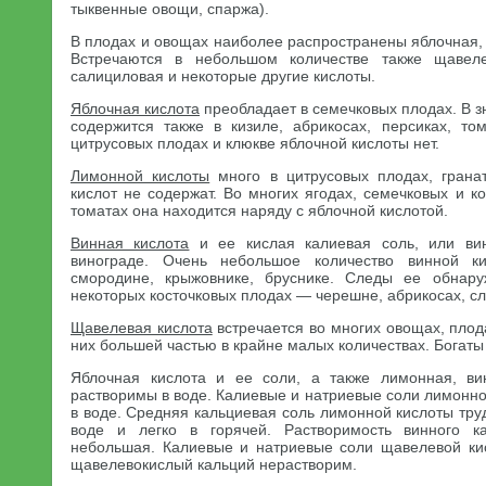
тыквенные овощи, спаржа).
В плодах и овощах наиболее распространены яблочная,
Встречаются в небольшом количестве также щавеле
салициловая и некоторые другие кислоты.
Яблочная кислота
преобладает в семечковых плодах. В з
содержится также в кизиле, абрикосах, персиках, том
цитрусовых плодах и клюкве яблочной кислоты нет.
Лимонной кислоты
много в цитрусовых плодах, гранат
кислот не содержат. Во многих ягодах, семечковых и ко
томатах она находится наряду с яблочной кислотой.
Винная кислота
и ее кислая калиевая соль, или вин
винограде. Очень небольшое количество винной к
смородине, крыжовнике, бруснике. Следы ее обнар
некоторых косточковых плодах — черешне, абрикосах, сл
Щавелевая кислота
встречается во многих овощах, плода
них большей частью в крайне малых количествах. Богаты
Яблочная кислота и ее соли, а также лимонная, в
растворимы в воде. Калиевые и натриевые соли лимонн
в воде. Средняя кальциевая соль лимонной кислоты тру
воде и легко в горячей. Растворимость винного к
небольшая. Калиевые и натриевые соли щавелевой ки
щавелевокислый кальций нерастворим.