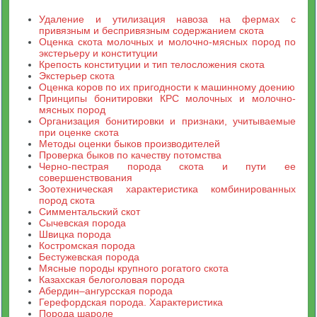
Удаление и утилизация навоза на фермах с
привязным и беспривязным содержанием скота
Оценка скота молочных и молочно-мясных пород по
экстерьеру и конституции
Крепость конституции и тип телосложения скота
Экстерьер скота
Оценка коров по их пригодности к машинному доению
Принципы бонитировки КРС молочных и молочно-
мясных пород
Организация бонитировки и признаки, учитываемые
при оценке скота
Методы оценки быков производителей
Проверка быков по качеству потомства
Черно-пестрая порода скота и пути ее
совершенствования
Зоотехническая характеристика комбинированных
пород скота
Симментальский скот
Сычевская порода
Швицка порода
Костромская порода
Бестужевская порода
Мясные породы крупного рогатого скота
Казахская белоголовая порода
Абердин–ангурсская порода
Герефордская порода. Характеристика
Порода шароле