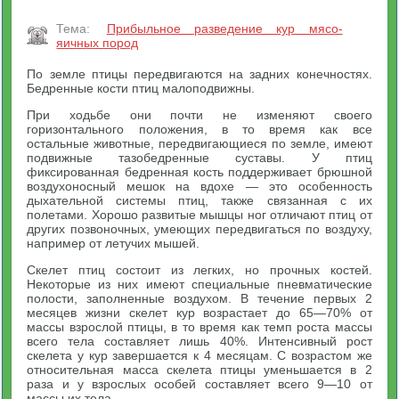
Тема:
Прибыльное разведение кур мясо-
яичных пород
По земле птицы передвигаются на задних конечностях.
Бедренные кости птиц малоподвижны.
При ходьбе они почти не изменяют своего
горизонтального положения, в то время как все
остальные животные, передвигающиеся по земле, имеют
подвижные тазобедренные суставы. У птиц
фиксированная бедренная кость поддерживает брюшной
воздухоносный мешок на вдохе — это особенность
дыхательной системы птиц, также связанная с их
полетами. Хорошо развитые мышцы ног отличают птиц от
других позвоночных, умеющих передвигаться по воздуху,
например от летучих мышей.
Скелет птиц состоит из легких, но прочных костей.
Некоторые из них имеют специальные пневматические
полости, заполненные воздухом. В течение первых 2
месяцев жизни скелет кур возрастает до 65—70% от
массы взрослой птицы, в то время как темп роста массы
всего тела составляет лишь 40%. Интенсивный рост
скелета у кур завершается к 4 месяцам. С возрастом же
относительная масса скелета птицы уменьшается в 2
раза и у взрослых особей составляет всего 9—10 от
массы их тела.