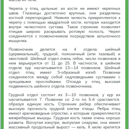
Черепа у птиц цельные: их кости не имеют черепных
швов. Глазницы достаточно крупные, они разделены
костной перегородкой. Нижняя челюсть прикрепляется к
черепу с помощью квадратной кости, которая находится
внутри челюстного сустава. Такое строение позволяет
птицам широко раскрывать ротовую полость. Череп
соединяется с позвоночником посредством затылочного
мыщелка.
Позвоночник делится на 4 отдела: шейный
(цервикальный), грудной, поясничный (или тазовый) и
хвостовой. Шейный отдел очень гибок, число позвонков в
нем варьируется от 11 до 25. В частности, в шейном
отделе кур насчитывается 13—14 позвонков. Шейный
отдел птиц имеет S-образный изгиб. Позвонки
соединяются между собой седловидными суставами с
хрящевыми прослойками. Отсюда у птиц высокая
подвижность шейного отдела позвоночника.
Грудной отдел состоит из 3—10 позвонков, у кур их
насчитывается 7. Позвонки со 2-го по 5-й срастаются,
образуя единую кость. Строение ребер обеспечивает
высокую прочность грудной клетки птицы. Ребра птиц
имеют крючковидные отростки, к которым прикрепляются
межреберные мышцы. Грудная кость также очень хорошо
развита. Вогнутая изнутри, выпуклая снаружи, она имеет
массивный продольный вырост — киль. К килю крепятся