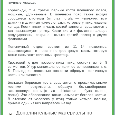
грудные мышцы.
Коракоиды, т. е. третьи парные кости плечевого пояса,
мощные, удлиненные. В плечевой пояс также входят
сросшиеся ключицы (от лат. furula — «вилочки, или
дужки») и длинные узкие лопатки, которые у птиц лишены
хряща. Кости пясти и часть костей запястья срастаются в
так называемую пряжку. Кости кисти и фаланги пальцев
редуцированы, сохранен только третий палец с двумя
фалангами.
Поясничный отдел состоит из 11—14 позвонков,
срастающихся в пояснично-крестцовую кость, которую
также называют «сложный крестец».
Хвостовой отдел позвоночника птиц состоит из 5—9
сегментов. У кур минимальное количество позвонков, т. е.
5. Последние хвостовые позвонки образуют копчиковую
кость, или пигостиль.
Большая берцовая кость срастается с проксимальными
костями предплюсны, образуя большеберцово-
заплюсневую кость (от лат. tibiotarsus — букв, голень,
лапка). Это образование также называют беговой костью.
В отличие от человека у птиц только четыре пальца,
причем один из них направлен назад.
Дополнительные материалы по