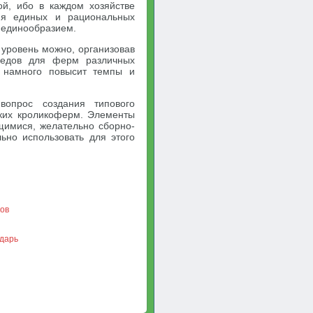
й, ибо в каждом хозяйстве
ия единых и рациональных
я единообразием.
 уровень можно, организовав
шедов для ферм различных
о намного повысит темпы и
вопрос создания типового
ких кроликоферм. Элементы
щимися, желательно сборно-
ьно использовать для этого
ков
ндарь