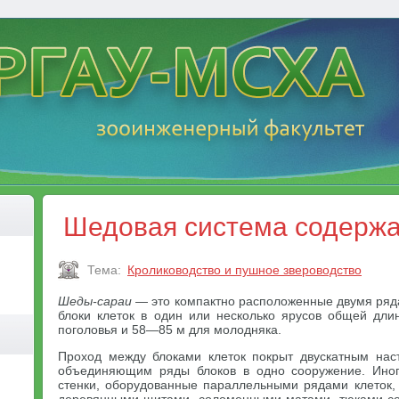
Шедовая система содержа
Тема:
Кролиководство и пушное звероводство
Шеды-сараи
— это компактно расположенные двумя ряд
блоки клеток в один или несколько ярусов общей дл
поголовья и 58—85 м для молодняка.
Проход между блоками клеток покрыт двускатным нас
объединяющим ряды блоков в одно сооружение. Иногд
стенки, оборудованные параллельными рядами клеток,