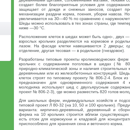
деревянными щитами, соломенными матами, тюками с
создает более благоприятные условия для содержания
защищает от дождя и снежных заносов, создает пр
механизации раздачи корма, поения, уборки навоза. Н
увеличивается на 30—40 % по сравнению с наружноклет
Шеды можно использовать в тех зонах страны, где темпе
ниже —30 °С.
Расположение клеток в шедах может быть одно-, двух —
взрослых крольчих разделяются на кормовое и родил
лазом. На фасаде клетки навешиваются 2 дверцы; о
отделение, другая тесовая — в родильное (гнездовое).
Разработаны типовые проекты кролиководческих ферм 
крольчих с содержанием поголовья в шедах (№ 806
природно-климатической зоны и наличия строительных 
деревянными или из железобетонных конструкций. Шеды
клеток строят по типовому проекту № 806-2-4. Блок из
предназначен для одновременного содержания 4 
молодняка используют шед с двухъярусным содержани
проект № 806-2-3), где можно разместить 820 голов моло
Для школьных ферм, индивидуальных хозяйств и подс
типовой проект Л 80-32 (на 10, 50 и 100 крольчих). Пред
варианта: кирпично-деревянный, деревянный и сборн
ферма на 10 крольчих строится вблизи существующих
есть отсек для кормокухни и кладовой для концентра
приспособлено для хранения сена и веточного корма.