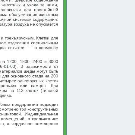
оломы. Шедовое содержание
 животных и ухода за ними,
едпосылки для простейшей
орма обслуживания животных
очной системой содержания.
ратура воздуха не опускается
 и трехъярусным. Клетки для
ьное отделения специальным
дна сетчатая — в кормовое
на 1200, 1800, 2400 и 3000
-01-03). В зависимости от
материалов шеды могут быть
 для основного стада на 200
 четырех одноярусных клеток
крольчих или самцов. Для
ем на 112 клеток (типовой
дняка.
обных предприятий подходит
усмотрено три конструктивных
о-щитовой. Индивидуальная
 помещений, в крольчатнике
тов, а чердачное помещение