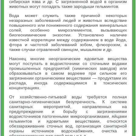
сибирская язва и др. С загрязненной водой в организм
животных могут попадать также зародыши гельминтов.
Вода может служить также причиной некоторых
незаразных заболеваний людей и животных вследствие
повышенного или пониженного содержания минеральных
солей, особенно микроэлементов, вызывающих
биогеохимические энзоотии. Установлено наличие
известной корреляции между содержанием в воде йода,
фтора и частотой заболеваний зобом, флюорозом, а
также случаи отравлений свинцом, мышьяком и др.
Наконец многие неорганические ядовитые вещества
могут поступать в водоисточники со сточными водами
промышленных предприятий (химических заводов) или
образовываться в самом водоеме при сильном его
загрязнении органическими веществами — продуктами их
распада, иногда содержащимися в токсических
концентрациях.
От хозяйственно-питьевой воды требуется полная
санитарно-гигиеническая безупречность. К системе
санитарных мероприятий, направленных на
предупреждение и борьбу с загрязнениями
водоисточников патогенными микроорганизмами, яйцами
гельминтов и ядовитыми веществами, относятся
обеззараживание сточных вод, организация санитарной
охраны источников водоснабжения, очистка и
обеззараживание питьевой воды и т. д.