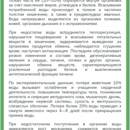
только часть ее (10—20%) образуется внутри организма
за счет окисления жиров, углеводов и белков. Всасывание
потребленной воды происходит в тонком и частично
толстом кишечнике, а также в преджелудках жвачных.
Вода непрерывно выделяется из организма почками,
кожей, органами дыхания и с испражнениями.
При недостатке воды затрудняется теплорегуляция,
нарушается пищеварение и всасывание питательных
веществ в кишечнике, задерживается выведение из
организма продуктов обмена, наблюдается сгущение
крови, наступает интоксикация. Последняя обусловливает
резкое изменение в составе крови, дегенеративные
явления в сердце, печени, почках и других органах,
нарушения обмена веществ, характеризующиеся
усиленным распадом белков и выключением
антитоксической функции печени.
По экспериментальным данным, потеря животным 10%
воды вызывает ослабление и учащение сердечной
деятельности, повышение температуры тела, понижение
аппетита и секреции желудочного сока, мышечную дрожь,
возбуждение нервной системы, сухость и желтушносгь
слизистых оболочек. Потеря более 20% воды приводит к
смерти животного через 4—8 дней после прекращения
приема воды.
При недостаточном поступлении в организм воды
замедляется рост молодняка, снижается молочная