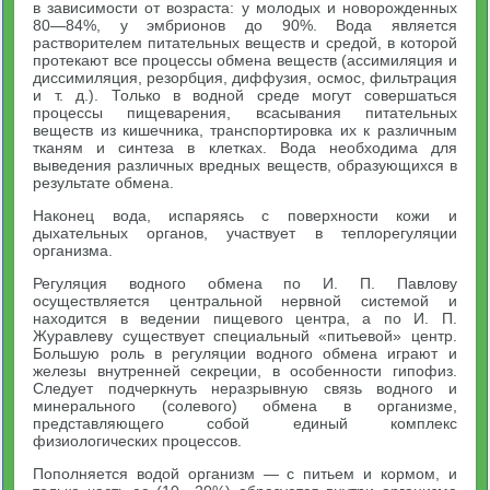
в зависимости от возраста: у молодых и новорожденных
80—84%, у эмбрионов до 90%. Вода является
растворителем питательных веществ и средой, в которой
протекают все процессы обмена веществ (ассимиляция и
диссимиляция, резорбция, диффузия, осмос, фильтрация
и т. д.). Только в водной среде могут совершаться
процессы пищеварения, всасывания питательных
веществ из кишечника, транспортировка их к различным
тканям и синтеза в клетках. Вода необходима для
выведения различных вредных веществ, образующихся в
результате обмена.
Наконец вода, испаряясь с поверхности кожи и
дыхательных органов, участвует в теплорегуляции
организма.
Регуляция водного обмена по И. П. Павлову
осуществляется центральной нервной системой и
находится в ведении пищевого центра, а по И. П.
Журавлеву существует специальный «питьевой» центр.
Большую роль в регуляции водного обмена играют и
железы внутренней секреции, в особенности гипофиз.
Следует подчеркнуть неразрывную связь водного и
минерального (солевого) обмена в организме,
представляющего собой единый комплекс
физиологических процессов.
Пополняется водой организм — с питьем и кормом, и