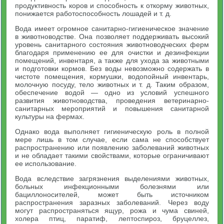
продуктивность коров и способность к откорму животных,
понижается работоспособность лошадей и т. д.
Вода имеет огромное санитарно-гигиеническое значение
в животноводстве. Она позволяет поддерживать высокий
уровень санитарного состояния животноводческих ферм
благодаря применению ее для очистки и дезинфекции
помещений, инвентаря, а также для ухода за животными
и подготовки кормов. Без воды невозможно содержать в
чистоте помещения, кормушки, водопойный инвентарь,
молочную посуду, тело животных и т. д. Таким образом,
обеспечение водой — одно из условий успешного
развития животноводства, проведения ветеринарно-
санитарных мероприятий и повышения санитарной
культуры на фермах.
Однако вода выполняет гигиеническую роль в полной
мере лишь в том случае, если сама не способствует
распространению или появлению заболеваний животных
и не обладает такими свойствами, которые ограничивают
ее использование.
Вода вследствие загрязнения выделениями животных,
больных инфекционными болезнями или
бациллоносителей, может быть источником
распространения заразных заболеваний. Через воду
могут распространяться ящур, рожа и чума свиней,
холера птиц, паратиф, лептоспироз, бруцеллез,